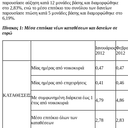
παρουσίασε αύξηση κατά 12 μονάδες βάσης και διαμορφώθηκε
στο 2,83%, ενώ το μέσο επιτόκιο του συνόλου των δανείων
παρουσίασε πτώση κατά 5 μονάδες βάσης και διαμορφώθηκε στο
6,19%.
Πίνακας 1: Μέσα επιτόκια νέων καταθέσεων και δανείων σε
ευρώ
Ιανουάριος
Φεβρο
2012
2012
Μίας ημέρας από νοικοκυριά
0,47
0,47
Μίας ημέρας από επιχειρήσεις
0,41
0,46
ΚΑΤΑΘΕΣΕΙΣ
Με συμφωνημένη διάρκεια έως 1
4,79
4,86
έτος από νοικοκυριά
Μέσο επιτόκιο όλων των
2,78
2,83
καταθέσεων