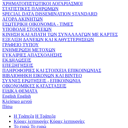
ΧΡΗΜΑΤΟΠΙΣΤΩΤΙΚΟΙ ΛΟΓΑΡΙΑΣΜΟΙ
ΣΤΑΤΙΣΤΙΚΕΣ ΠΛΗΡΩΜΩΝ
SPECIAL DATA DISSEMINATION STANDARD
ΑΓΟΡΑ ΑΚΙΝΗΤΩΝ
ΕΣΩΤΕΡΙΚΗ ΟΙΚΟΝΟΜΙΑ - ΤΙΜΕΣ
ΥΠΟΒΟΛΗ ΣΤΟΙΧΕΙΩΝ
ΚΙΝΗΣΗ ΚΑΙ ΑΠΑΤΗ ΤΩΝ ΣΥΝΑΛΛΑΓΩΝ ΜΕ ΚΑΡΤΕΣ
ΕΞΕΛΙΞΗ ΔΑΝΕΙΩΝ ΚΑΙ ΚΑΘΥΣΤΕΡΗΣΕΩΝ
ΓΡΑΦΕΙΟ ΤΥΠΟΥ
ΕΝΗΜΕΡΩΣΗ ΜΕΤΟΧΩΝ
ΕΥΚΑΙΡΙΕΣ ΑΠΑΣΧΟΛΗΣΗΣ
ΕΚΔΗΛΩΣΕΙΣ
ΕΠΕΞΗΓΗΣΕΙΣ
ΠΛΗΡΟΦΟΡΙΕΣ ΚΑΙ ΣΤΟΙΧΕΙΑ ΕΠΙΚΟΙΝΩΝΙΑΣ
ΒΙΒΛΙΟΘΗΚΗ ΕΙΚΟΝΩΝ ΚΑΙ ΒΙΝΤΕΟ
ΣΥΧΝΕΣ ΕΡΩΤΗΣΕΙΣ - ΕΠΙΚΟΙΝΩΝΙΑ
ΟΙΚΟΝΟΜΙΚΕΣ ΚΑΤΑΣΤΑΣΕΙΣ
ΕΙΔΙΚΑ ΘΕΜΑΤΑ
English
English
Κλείσιμο μενού
Πίσω
Η Τράπεζα
Η Τράπεζα
Κύριες λειτουργίες
Κύριες λειτουργίες
Το ευρώ
Το ευρώ