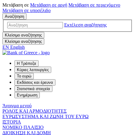
Μετάβαση σε
Μετάβαση σε
αρχή
Μετάβαση σε
περιεχόμενο
Μετάβαση σε
υποσέλιδο
Αναζήτηση
Εκτέλεση αναζήτησης
Κλείσιμο αναζήτησης
Κλείσιμο αναζήτησης
EN
English
Η Τράπεζα
Κύριες λειτουργίες
Το ευρώ
Εκδόσεις και έρευνα
Στατιστικά στοιχεία
Ενημέρωση
Άνοιγμα μενού
ΡΟΛΟΣ ΚΑΙ ΑΡΜΟΔΙΟΤΗΤΕΣ
ΕΥΡΩΣΥΣΤΗΜΑ ΚΑΙ ΖΩΝΗ ΤΟΥ ΕΥΡΩ
ΙΣΤΟΡΙΑ
ΝΟΜΙΚΟ ΠΛΑΙΣΙΟ
ΔΙΟΙΚΗΣΗ ΚΑΙ ΔΟΜΗ