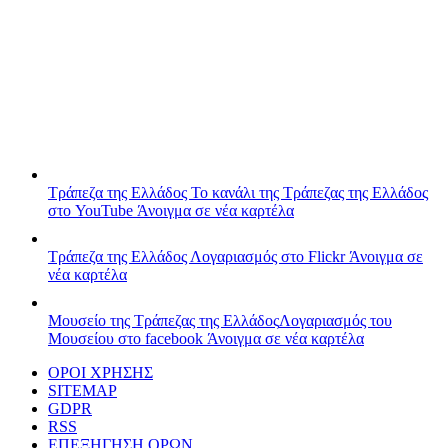
Τράπεζα της Ελλάδος
Το κανάλι της Τράπεζας της Ελλάδος
στο YouTube
Άνοιγμα σε νέα καρτέλα
Τράπεζα της Ελλάδος
Λογαριασμός στο Flickr
Άνοιγμα σε
νέα καρτέλα
Μουσείο της Τράπεζας της Ελλάδος
Λογαριασμός του
Μουσείου στο facebook
Άνοιγμα σε νέα καρτέλα
ΟΡΟΙ ΧΡΗΣΗΣ
SITEMAP
GDPR
RSS
ΕΠΕΞΗΓΗΣΗ ΟΡΩΝ