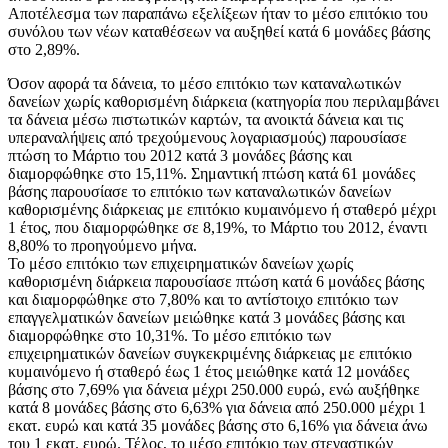
Αποτέλεσμα των παραπάνω εξελίξεων ήταν το μέσο επιτόκιο του
συνόλου των νέων καταθέσεων να αυξηθεί κατά 6 μονάδες βάσης
στο 2,89%.
Όσον αφορά τα δάνεια, το μέσο επιτόκιο των καταναλωτικών
δανείων χωρίς καθορισμένη διάρκεια (κατηγορία που περιλαμβάνει
τα δάνεια μέσω πιστωτικών καρτών, τα ανοικτά δάνεια και τις
υπεραναλήψεις από τρεχούμενους λογαριασμούς) παρουσίασε
πτώση το Μάρτιο του 2012 κατά 3 μονάδες βάσης και
διαμορφώθηκε στο 15,11%. Σημαντική πτώση κατά 61 μονάδες
βάσης παρουσίασε το επιτόκιο των καταναλωτικών δανείων
καθορισμένης διάρκειας με επιτόκιο κυμαινόμενο ή σταθερό μέχρι
1 έτος, που διαμορφώθηκε σε 8,19%, το Μάρτιο του 2012, έναντι
8,80% το προηγούμενο μήνα.
Το μέσο επιτόκιο των επιχειρηματικών δανείων χωρίς
καθορισμένη διάρκεια παρουσίασε πτώση κατά 6 μονάδες βάσης
και διαμορφώθηκε στο 7,80% και το αντίστοιχο επιτόκιο των
επαγγελματικών δανείων μειώθηκε κατά 3 μονάδες βάσης και
διαμορφώθηκε στο 10,31%. Το μέσο επιτόκιο των
επιχειρηματικών δανείων συγκεκριμένης διάρκειας με επιτόκιο
κυμαινόμενο ή σταθερό έως 1 έτος μειώθηκε κατά 12 μονάδες
βάσης στο 7,69% για δάνεια μέχρι 250.000 ευρώ, ενώ αυξήθηκε
κατά 8 μονάδες βάσης στο 6,63% για δάνεια από 250.000 μέχρι 1
εκατ. ευρώ και κατά 35 μονάδες βάσης στο 6,16% για δάνεια άνω
του 1 εκατ. ευρώ. Τέλος, το μέσο επιτόκιο των στεγαστικών