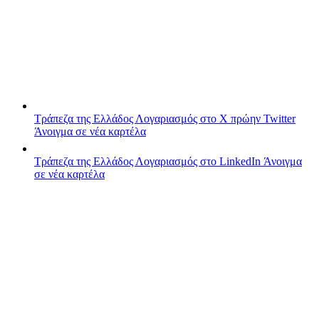
Τράπεζα της Ελλάδος
Λογαριασμός στο X πρώην Twitter
Άνοιγμα σε νέα καρτέλα
Τράπεζα της Ελλάδος
Λογαριασμός στο LinkedIn
Άνοιγμα
σε νέα καρτέλα