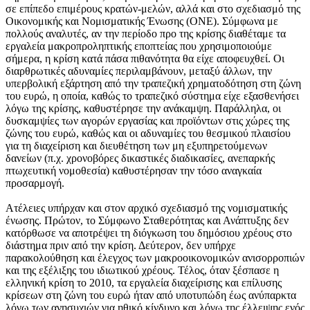
σε επίπεδο επιμέρους κρατών-μελών, αλλά και στο σχεδιασμό της
Οικονομικής και Νομισματικής Ένωσης (ΟΝΕ). Σύμφωνα με
πολλούς αναλυτές, αν την περίοδο προ της κρίσης διαθέταμε τα
εργαλεία μακροπροληπτικής εποπτείας που χρησιμοποιούμε
σήμερα, η κρίση κατά πάσα πιθανότητα θα είχε αποφευχθεί. Οι
διαρθρωτικές αδυναμίες περιλαμβάνουν, μεταξύ άλλων, την
υπερβολική εξάρτηση από την τραπεζική χρηματοδότηση στη ζώνη
του ευρώ, η οποία, καθώς το τραπεζικό σύστημα είχε εξασθενήσει
λόγω της κρίσης, καθυστέρησε την ανάκαμψη. Παράλληλα, οι
δυσκαμψίες των αγορών εργασίας και προϊόντων στις χώρες της
ζώνης του ευρώ, καθώς και οι αδυναμίες του θεσμικού πλαισίου
για τη διαχείριση και διευθέτηση των μη εξυπηρετούμενων
δανείων (π.χ. χρονοβόρες δικαστικές διαδικασίες, ανεπαρκής
πτωχευτική νομοθεσία) καθυστέρησαν την τόσο αναγκαία
προσαρμογή.
Ατέλειες υπήρχαν και στον αρχικό σχεδιασμό της νομισματικής
ένωσης. Πρώτον, το Σύμφωνο Σταθερότητας και Ανάπτυξης δεν
κατόρθωσε να αποτρέψει τη διόγκωση του δημόσιου χρέους στο
διάστημα πριν από την κρίση. Δεύτερον, δεν υπήρχε
παρακολούθηση και έλεγχος των μακροοικονομικών ανισορροπιών
και της εξέλιξης του ιδιωτικού χρέους. Τέλος, όταν ξέσπασε η
ελληνική κρίση το 2010, τα εργαλεία διαχείρισης και επίλυσης
κρίσεων στη ζώνη του ευρώ ήταν από υποτυπώδη έως ανύπαρκτα
λόγω των ανησυχιών για ηθικό κίνδυνο και λόγω της έλλειψης ενός