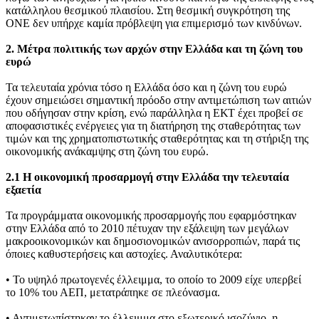
κατάλληλου θεσμικού πλαισίου. Στη θεσμική συγκρότηση της
ΟΝΕ δεν υπήρχε καμία πρόβλεψη για επιμερισμό των κινδύνων.
2. Μέτρα πολιτικής των αρχών στην Ελλάδα και τη ζώνη του
ευρώ
Τα τελευταία χρόνια τόσο η Ελλάδα όσο και η ζώνη του ευρώ
έχουν σημειώσει σημαντική πρόοδο στην αντιμετώπιση των αιτιών
που οδήγησαν στην κρίση, ενώ παράλληλα η ΕΚΤ έχει προβεί σε
αποφασιστικές ενέργειες για τη διατήρηση της σταθερότητας των
τιμών και της χρηματοπιστωτικής σταθερότητας και τη στήριξη της
οικονομικής ανάκαμψης στη ζώνη του ευρώ.
2.1 Η οικονομική προσαρμογή στην Ελλάδα την τελευταία
εξαετία
Τα προγράμματα οικονομικής προσαρμογής που εφαρμόστηκαν
στην Ελλάδα από το 2010 πέτυχαν την εξάλειψη των μεγάλων
μακροοικονομικών και δημοσιονομικών ανισορροπιών, παρά τις
όποιες καθυστερήσεις και αστοχίες. Αναλυτικότερα:
• Το υψηλό πρωτογενές έλλειμμα, το οποίο το 2009 είχε υπερβεί
το 10% του ΑΕΠ, μετατράπηκε σε πλεόνασμα.
• Αντιμετωπίστηκαν το έλλειμμα στο εξωτερικό ισοζύγιο, η