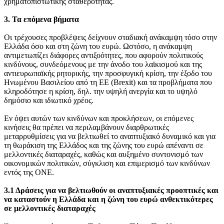
χρηματοπιστωτικής σταθερότητας.
3. Τα επόμενα βήματα
Οι τρέχουσες προβλέψεις δείχνουν σταδιακή ανάκαμψη τόσο στην
Ελλάδα όσο και στη ζώνη του ευρώ. Ωστόσο, η ανάκαμψη
αντιμετωπίζει διάφορες αντιξοότητες, που αφορούν πολιτικούς
κινδύνους, συνδεόμενους με την άνοδο του λαϊκισμού και της
αντιευρωπαϊκής ρητορικής, την προσφυγική κρίση, την έξοδο του
Ηνωμένου Βασιλείου από τη ΕΕ (Brexit) και τα προβλήματα που
κληροδότησε η κρίση, δηλ. την υψηλή ανεργία και το υψηλό
δημόσιο και ιδιωτικό χρέος.
Εν όψει αυτών των κινδύνων και προκλήσεων, οι επόμενες
κινήσεις θα πρέπει να περιλαμβάνουν διαρθρωτικές
μεταρρυθμίσεις για να βελτιωθεί το αναπτυξιακό δυναμικό και για
τη θωράκιση της Ελλάδος και της ζώνης του ευρώ απέναντι σε
μελλοντικές διαταραχές, καθώς και αυξημένο συντονισμό των
οικονομικών πολιτικών, σύγκλιση και επιμερισμό των κινδύνων
εντός της ΟΝΕ.
3.1 Δράσεις για να βελτιωθούν οι αναπτυξιακές προοπτικές και
να καταστούν η Ελλάδα και η ζώνη του ευρώ ανθεκτικότερες
σε μελλοντικές διαταραχές