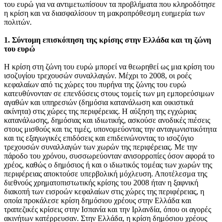
του ευρώ για να αντιμετωπίσουν τα προβλήματα που κληροδότησε
η κρίση και να διασφαλίσουν τη μακροπρόθεσμη ευημερία των
πολιτών.
1. Σύντομη επισκόπηση της κρίσης στην Ελλάδα και τη ζώνη
του ευρώ
Η κρίση στη ζώνη του ευρώ μπορεί να θεωρηθεί ως μια κρίση του
ισοζυγίου τρεχουσών συναλλαγών. Μέχρι το 2008, οι ροές
κεφαλαίων από τις χώρες του πυρήνα της ζώνης του ευρώ
κατευθύνονταν σε επενδύσεις στους τομείς των μη εμπορεύσιμων
αγαθών και υπηρεσιών (δημόσια κατανάλωση και οικιστικά
ακίνητα) στις χώρες της περιφέρειας. Η αύξηση της εγχώριας
κατανάλωσης, δημόσιας και ιδιωτικής, ασκούσε ανοδικές πιέσεις
στους μισθούς και τις τιμές, υπονομεύοντας την ανταγωνιστικότητα
και τις εξαγωγικές επιδόσεις και επιδεινώνοντας το ισοζύγιο
τρεχουσών συναλλαγών των χωρών της περιφέρειας. Με την
πάροδο του χρόνου, συσσωρεύονταν ανισορροπίες όσον αφορά το
χρέος, καθώς ο δημόσιος ή και ο ιδιωτικός τομέας των χωρών της
περιφέρειας αποκτούσε υπερβολική μόχλευση. Αποτέλεσμα της
διεθνούς χρηματοπιστωτικής κρίσης του 2008 ήταν η ξαφνική
διακοπή των εισροών κεφαλαίων στις χώρες της περιφέρειας, η
οποία προκάλεσε κρίση δημόσιου χρέους στην Ελλάδα και
τραπεζικές κρίσεις στην Ισπανία και την Ιρλανδία, όπου οι αγορές
ακινήτων κατέρρευσαν. Στην Ελλάδα, η κρίση δημόσιου χρέους