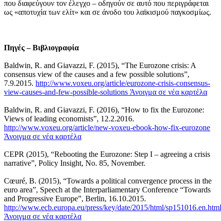
που διαφεύγουν τον έλεγχο – οδηγούν σε αυτό που περιγράφεται
ως «αποτυχία των ελίτ» και σε άνοδο του λαϊκισμού παγκοσμίως.
Πηγές – Βιβλιογραφία
Baldwin, R. and Giavazzi, F. (2015), “The Eurozone crisis: A
consensus view of the causes and a few possible solutions”,
7.9.2015.
http://www.voxeu.org/article/eurozone-crisis-consensus-
view-causes-and-few-possible-solutions
Άνοιγμα σε νέα καρτέλα
Baldwin, R. and Giavazzi, F. (2016), “How to fix the Eurozone:
Views of leading economists”, 12.2.2016.
http://www.voxeu.org/article/new-voxeu-ebook-how-fix-eurozone
Άνοιγμα σε νέα καρτέλα
CEPR (2015), “Rebooting the Eurozone: Step I – agreeing a crisis
narrative”, Policy Insight, No. 85, November.
Cœuré, B. (2015), “Towards a political convergence process in the
euro area”, Speech at the Interparliamentary Conference “Towards
and Progressive Europe”, Berlin, 16.10.2015.
http://www.ecb.europa.eu/press/key/date/2015/html/sp151016.en.htm
Άνοιγμα σε νέα καρτέλα