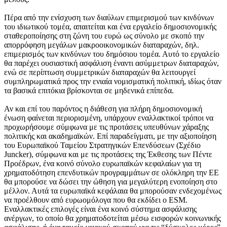
Πέρα από την ενίσχυση των διαύλων επιμερισμού των κινδύνων
του ιδιωτικού τομέα, απαιτείται και ένα εργαλείο δημοσιονομικής
σταθεροποίησης στη ζώνη του ευρώ ως σύνολο με σκοπό την
απορρόφηση μεγάλων μακροοικονομικών διαταραχών, δηλ.
επιμερισμός των κινδύνων του δημόσιου τομέα. Αυτό το εργαλείο
θα παρέχει ουσιαστική ασφάλιση έναντι ασύμμετρων διαταραχών,
ενώ σε περίπτωση συμμετρικών διαταραχών θα λειτουργεί
συμπληρωματικά προς την ενιαία νομισματική πολιτική, ιδίως όταν
τα βασικά επιτόκια βρίσκονται σε μηδενικά επίπεδα.
Αν και επί του παρόντος η διάθεση για πλήρη δημοσιονομική
ένωση φαίνεται περιορισμένη, υπάρχουν εναλλακτικοί τρόποι να
προχωρήσουμε σύμφωνα με τις προτάσεις υπευθύνων χάραξης
πολιτικής και ακαδημαϊκών. Επί παραδείγματι, με την αξιοποίηση
του Ευρωπαϊκού Ταμείου Στρατηγικών Επενδύσεων (Σχέδιο
Juncker), σύμφωνα και με τις προτάσεις της Έκθεσης των Πέντε
Προέδρων, ένα κοινό σύνολο ευρωπαϊκών κεφαλαίων για τη
χρηματοδότηση επενδυτικών προγραμμάτων σε ολόκληρη την ΕΕ
θα μπορούσε να δώσει την ώθηση για μεγαλύτερη ενοποίηση στο
μέλλον. Αυτά τα ευρωπαϊκά κεφάλαια θα μπορούσαν ενδεχομένως
να προέλθουν από ευρωομόλογα που θα εκδίδει ο ESM.
Εναλλακτικές επιλογές είναι ένα κοινό σύστημα ασφάλισης
ανέργων, το οποίο θα χρηματοδοτείται μέσω εισφορών κοινωνικής