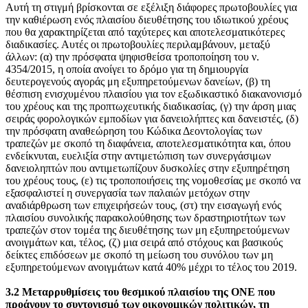
Αυτή τη στιγμή βρίσκονται σε εξέλιξη διάφορες πρωτοβουλίες για
την καθιέρωση ενός πλαισίου διευθέτησης του ιδιωτικού χρέους
που θα χαρακτηρίζεται από ταχύτερες και αποτελεσματικότερες
διαδικασίες. Αυτές οι πρωτοβουλίες περιλαμβάνουν, μεταξύ
άλλων: (α) την πρόσφατα ψηφισθείσα τροποποίηση του ν.
4354/2015, η οποία ανοίγει το δρόμο για τη δημιουργία
δευτερογενούς αγοράς μη εξυπηρετούμενων δανείων, (β) τη
θέσπιση ενισχυμένου πλαισίου για τον εξωδικαστικό διακανονισμό
του χρέους και της προπτωχευτικής διαδικασίας, (γ) την άρση μιας
σειράς φορολογικών εμποδίων για δανειολήπτες και δανειστές, (δ)
την πρόσφατη αναθεώρηση του Κώδικα Δεοντολογίας των
τραπεζών με σκοπό τη διαφάνεια, αποτελεσματικότητα και, όπου
ενδείκνυται, ευελιξία στην αντιμετώπιση των συνεργάσιμων
δανειοληπτών που αντιμετωπίζουν δυσκολίες στην εξυπηρέτηση
του χρέους τους, (ε) τις τροποποιήσεις της νομοθεσίας με σκοπό να
εξασφαλιστεί η συνεργασία των παλαιών μετόχων στην
αναδιάρθρωση των επιχειρήσεών τους, (στ) την εισαγωγή ενός
πλαισίου συνολικής παρακολούθησης των δραστηριοτήτων των
τραπεζών στον τομέα της διευθέτησης των μη εξυπηρετούμενων
ανοιγμάτων και, τέλος, (ζ) μια σειρά από στόχους και βασικούς
δείκτες επιδόσεων με σκοπό τη μείωση του συνόλου των μη
εξυπηρετούμενων ανοιγμάτων κατά 40% μέχρι το τέλος του 2019.
3.2 Μεταρρυθμίσεις του θεσμικού πλαισίου της ΟΝΕ που
προάγουν το συντονισμό των οικονομικών πολιτικών, τη