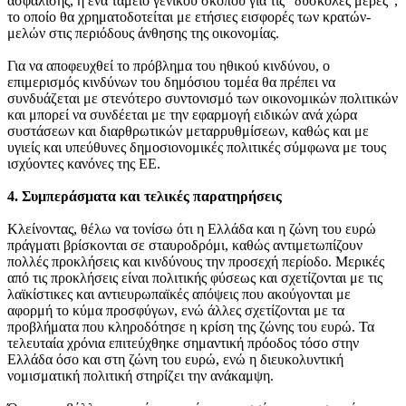
ασφάλισης, ή ένα ταμείο γενικού σκοπού για τις “δύσκολες μέρες”,
το οποίο θα χρηματοδοτείται με ετήσιες εισφορές των κρατών-
μελών στις περιόδους άνθησης της οικονομίας.
Για να αποφευχθεί το πρόβλημα του ηθικού κινδύνου, ο
επιμερισμός κινδύνων του δημόσιου τομέα θα πρέπει να
συνδυάζεται με στενότερο συντονισμό των οικονομικών πολιτικών
και μπορεί να συνδέεται με την εφαρμογή ειδικών ανά χώρα
συστάσεων και διαρθρωτικών μεταρρυθμίσεων, καθώς και με
υγιείς και υπεύθυνες δημοσιονομικές πολιτικές σύμφωνα με τους
ισχύοντες κανόνες της ΕΕ.
4. Συμπεράσματα και τελικές παρατηρήσεις
Κλείνοντας, θέλω να τονίσω ότι η Ελλάδα και η ζώνη του ευρώ
πράγματι βρίσκονται σε σταυροδρόμι, καθώς αντιμετωπίζουν
πολλές προκλήσεις και κινδύνους την προσεχή περίοδο. Μερικές
από τις προκλήσεις είναι πολιτικής φύσεως και σχετίζονται με τις
λαϊκίστικες και αντιευρωπαϊκές απόψεις που ακούγονται με
αφορμή το κύμα προσφύγων, ενώ άλλες σχετίζονται με τα
προβλήματα που κληροδότησε η κρίση της ζώνης του ευρώ. Τα
τελευταία χρόνια επιτεύχθηκε σημαντική πρόοδος τόσο στην
Ελλάδα όσο και στη ζώνη του ευρώ, ενώ η διευκολυντική
νομισματική πολιτική στηρίζει την ανάκαμψη.