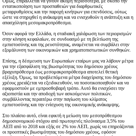
Όμως, επιβάλλεται να γίνουν ακόμη περισσότερα, με σκοπό την
εντατικοποίηση των προσπαθειών για διαρθρωτικές
μεταρρυθμίσεις και την παροχή κινήτρων για επενδύσεις, ούτως
ώστε να στηριχθεί η ανάκαμψη και να ενισχυθούν η ανάπτυξη και η
απασχόληση μεσομακροπρόθεσμα.
Όσον αφορά την Ελλάδα, η σταδιακή χαλάρωση των περιορισμών
στην κίνηση κεφαλαίων, σε συνδυασμό με τη βελτίωση της
εμπιστοσύνης και της ρευστότητας, αναμένεται να συμβάλει στην
εξομάλυνση των οικονομικών και χρηματοπιστωτικών συνθηκών.
Επίσης, η δέσμευση των Ευρωπαίων εταίρων μας να λάβουν μέτρα
για την εξασφάλιση της βιωσιμότητας του δημόσιου χρέους
βραχυπρόθεσμα έως μεσομακροπρόθεσμα αποτελεί θετική
εξέλιξη. Όμως, τα προβλεπόμενα μέτρα διαχείρισης του δημόσιου
χρέους χρειάζεται να εξειδικευθούν, να ποσοτικοποιηθούν και να
εφαρμοστούν με εμπροσθοβαρή τρόπο. Αυτό θα ενισχύσει την
αξιοπιστία και την αποδοχή των ασκούμενων πολιτικών,
συμβάλλοντας περαιτέρω στην παγίωση του κλίματος
εμπιστοσύνης και την ενίσχυση της οικονομικής ανάκαμψης.
Στο πλαίσιο αυτό, είναι εφικτή η μείωση του μεσοπρόθεσμου
δημοσιονομικού στόχου από πρωτογενές πλεόνασμα 3,5% του
ΑΕΠ από το 2018 και εξής σε 2% του ΑΕΠ, χωρίς να επηρεάζονται
οι προοπτικές βιωσιμότητας του δημόσιου χρέους, εφόσον