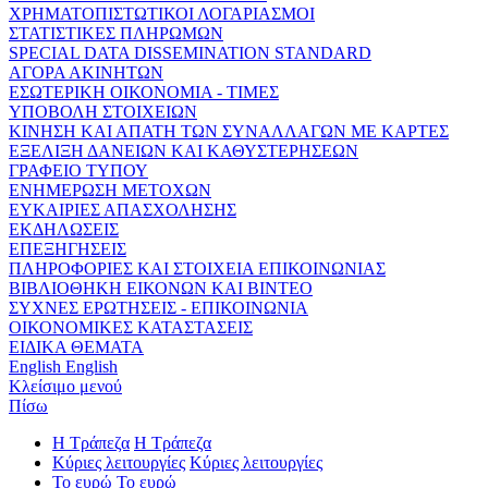
ΧΡΗΜΑΤΟΠΙΣΤΩΤΙΚΟΙ ΛΟΓΑΡΙΑΣΜΟΙ
ΣΤΑΤΙΣΤΙΚΕΣ ΠΛΗΡΩΜΩΝ
SPECIAL DATA DISSEMINATION STANDARD
ΑΓΟΡΑ ΑΚΙΝΗΤΩΝ
ΕΣΩΤΕΡΙΚΗ ΟΙΚΟΝΟΜΙΑ - ΤΙΜΕΣ
ΥΠΟΒΟΛΗ ΣΤΟΙΧΕΙΩΝ
ΚΙΝΗΣΗ ΚΑΙ ΑΠΑΤΗ ΤΩΝ ΣΥΝΑΛΛΑΓΩΝ ΜΕ ΚΑΡΤΕΣ
ΕΞΕΛΙΞΗ ΔΑΝΕΙΩΝ ΚΑΙ ΚΑΘΥΣΤΕΡΗΣΕΩΝ
ΓΡΑΦΕΙΟ ΤΥΠΟΥ
ΕΝΗΜΕΡΩΣΗ ΜΕΤΟΧΩΝ
ΕΥΚΑΙΡΙΕΣ ΑΠΑΣΧΟΛΗΣΗΣ
ΕΚΔΗΛΩΣΕΙΣ
ΕΠΕΞΗΓΗΣΕΙΣ
ΠΛΗΡΟΦΟΡΙΕΣ ΚΑΙ ΣΤΟΙΧΕΙΑ ΕΠΙΚΟΙΝΩΝΙΑΣ
ΒΙΒΛΙΟΘΗΚΗ ΕΙΚΟΝΩΝ ΚΑΙ ΒΙΝΤΕΟ
ΣΥΧΝΕΣ ΕΡΩΤΗΣΕΙΣ - ΕΠΙΚΟΙΝΩΝΙΑ
ΟΙΚΟΝΟΜΙΚΕΣ ΚΑΤΑΣΤΑΣΕΙΣ
ΕΙΔΙΚΑ ΘΕΜΑΤΑ
English
English
Κλείσιμο μενού
Πίσω
Η Τράπεζα
Η Τράπεζα
Κύριες λειτουργίες
Κύριες λειτουργίες
Το ευρώ
Το ευρώ