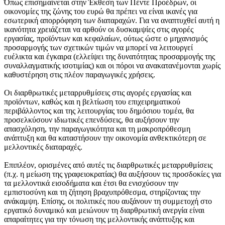
Όπως επισημαίνεται στην Έκθεση των Πέντε Προέδρων, οι
οικονομίες της ζώνης του ευρώ θα πρέπει να είναι ικανές για
εσωτερική απορρόφηση των διαταραχών. Για να αναπτυχθεί αυτή η
ικανότητα χρειάζεται να αρθούν οι δυσκαμψίες στις αγορές
εργασίας, προϊόντων και κεφαλαίων, ούτως ώστε ο μηχανισμός
προσαρμογής των σχετικών τιμών να μπορεί να λειτουργεί
ευέλικτα και έγκαιρα (ελλείψει της δυνατότητας προσαρμογής της
συναλλαγματικής ισοτιμίας) και οι πόροι να ανακατανέμονται χωρίς
καθυστέρηση στις πλέον παραγωγικές χρήσεις.
Οι διαρθρωτικές μεταρρυθμίσεις στις αγορές εργασίας και
προϊόντων, καθώς και η βελτίωση του επιχειρηματικού
περιβάλλοντος και της λειτουργίας του δημόσιου τομέα, θα
προσελκύσουν ιδιωτικές επενδύσεις, θα αυξήσουν την
απασχόληση, την παραγωγικότητα και τη μακροπρόθεσμη
ανάπτυξη και θα καταστήσουν την οικονομία ανθεκτικότερη σε
μελλοντικές διαταραχές.
Επιπλέον, ορισμένες από αυτές τις διαρθρωτικές μεταρρυθμίσεις
(π.χ. η μείωση της γραφειοκρατίας) θα αυξήσουν τις προσδοκίες για
τα μελλοντικά εισοδήματα και έτσι θα ενισχύσουν την
εμπιστοσύνη και τη ζήτηση βραχυπρόθεσμα, στηρίζοντας την
ανάκαμψη. Επίσης, οι πολιτικές που αυξάνουν τη συμμετοχή στο
εργατικό δυναμικό και μειώνουν τη διαρθρωτική ανεργία είναι
απαραίτητες για την τόνωση της μελλοντικής ανάπτυξης και