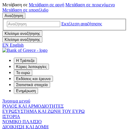
Μετάβαση σε
Μετάβαση σε
αρχή
Μετάβαση σε
περιεχόμενο
Μετάβαση σε
υποσέλιδο
Αναζήτηση
Εκτέλεση αναζήτησης
Κλείσιμο αναζήτησης
Κλείσιμο αναζήτησης
EN
English
Η Τράπεζα
Κύριες λειτουργίες
Το ευρώ
Εκδόσεις και έρευνα
Στατιστικά στοιχεία
Ενημέρωση
Άνοιγμα μενού
ΡΟΛΟΣ ΚΑΙ ΑΡΜΟΔΙΟΤΗΤΕΣ
ΕΥΡΩΣΥΣΤΗΜΑ ΚΑΙ ΖΩΝΗ ΤΟΥ ΕΥΡΩ
ΙΣΤΟΡΙΑ
ΝΟΜΙΚΟ ΠΛΑΙΣΙΟ
ΔΙΟΙΚΗΣΗ ΚΑΙ ΔΟΜΗ