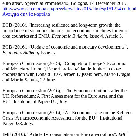
euro area”, Speech at Prometeia40, Bologna, 14 December 2015.
http://www.ecb.europa.eu/press/key/date/2015/html/sp151214.en.htm
Άνοιγμα σε νέα καρτέλα
ECB (2016), “Increasing resilience and long-term growth: the
importance of sound institutions and economic structures for euro
area countries and EMU,
Economic Bulletin
, Issue 4, Article 3.
ECB (2016), “Update of economic and monetary developments”,
Economic Bulletin
, Issue 5.
European Commission (2015), “Completing Europe’s Economic
and Monetary Union”, Report by Jean-Claude Junker in close
cooperation with Donald Tusk, Jeroen Dijsselbloem, Mario Draghi
and Martin Schulz, 22 June.
European Commission (2016), “The Economic Outlook after the
UK Referendum: A First Assessment for the Euro Area and the
EU”, Institutional Paper 032, July.
European Commission (2016), “An Economic Take on the Refugee
Crisis: A macroeconomic Assessment for the EU”, Institutional
Paper 033, July.
IMF (2016), “Article IV consultation on Euro area politics”,
IMF