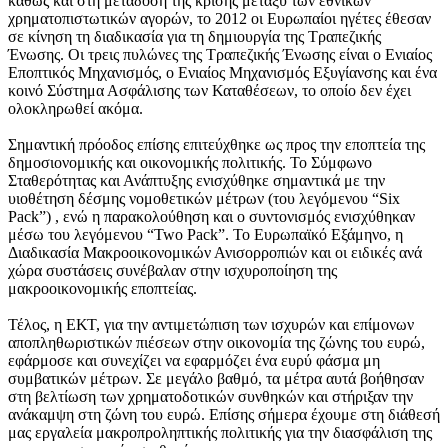
καθώς και στη μετάδοση της κρίσης μεταξύ των εθνικών
χρηματοπιστωτικών αγορών, το 2012 οι Ευρωπαίοι ηγέτες έθεσαν
σε κίνηση τη διαδικασία για τη δημιουργία της Τραπεζικής
Ένωσης. Οι τρεις πυλώνες της Τραπεζικής Ένωσης είναι ο Ενιαίος
Εποπτικός Μηχανισμός, ο Ενιαίος Μηχανισμός Εξυγίανσης και ένα
κοινό Σύστημα Ασφάλισης των Καταθέσεων, το οποίο δεν έχει
ολοκληρωθεί ακόμα.
Σημαντική πρόοδος επίσης επιτεύχθηκε ως προς την εποπτεία της
δημοσιονομικής και οικονομικής πολιτικής. Το Σύμφωνο
Σταθερότητας και Ανάπτυξης ενισχύθηκε σημαντικά με την
υιοθέτηση δέσμης νομοθετικών μέτρων (του λεγόμενου “Six
Pack”) , ενώ η παρακολούθηση και ο συντονισμός ενισχύθηκαν
μέσω του λεγόμενου “Two Pack”. Το Ευρωπαϊκό Εξάμηνο, η
Διαδικασία Μακροοικονομικών Ανισορροπιών και οι ειδικές ανά
χώρα συστάσεις συνέβαλαν στην ισχυροποίηση της
μακροοικονομικής εποπτείας.
Τέλος, η ΕΚΤ, για την αντιμετώπιση των ισχυρών και επίμονων
αποπληθωριστικών πιέσεων στην οικονομία της ζώνης του ευρώ,
εφάρμοσε και συνεχίζει να εφαρμόζει ένα ευρύ φάσμα μη
συμβατικών μέτρων. Σε μεγάλο βαθμό, τα μέτρα αυτά βοήθησαν
στη βελτίωση των χρηματοδοτικών συνθηκών και στήριξαν την
ανάκαμψη στη ζώνη του ευρώ. Επίσης σήμερα έχουμε στη διάθεσή
μας εργαλεία μακροπροληπτικής πολιτικής για την διασφάλιση της