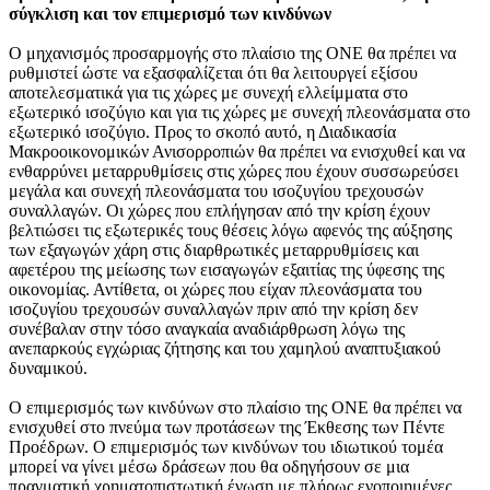
σύγκλιση και τον επιμερισμό των κινδύνων
Ο μηχανισμός προσαρμογής στο πλαίσιο της ΟΝΕ θα πρέπει να
ρυθμιστεί ώστε να εξασφαλίζεται ότι θα λειτουργεί εξίσου
αποτελεσματικά για τις χώρες με συνεχή ελλείμματα στο
εξωτερικό ισοζύγιο και για τις χώρες με συνεχή πλεονάσματα στο
εξωτερικό ισοζύγιο. Προς το σκοπό αυτό, η Διαδικασία
Μακροοικονομικών Ανισορροπιών θα πρέπει να ενισχυθεί και να
ενθαρρύνει μεταρρυθμίσεις στις χώρες που έχουν συσσωρεύσει
μεγάλα και συνεχή πλεονάσματα του ισοζυγίου τρεχουσών
συναλλαγών. Οι χώρες που επλήγησαν από την κρίση έχουν
βελτιώσει τις εξωτερικές τους θέσεις λόγω αφενός της αύξησης
των εξαγωγών χάρη στις διαρθρωτικές μεταρρυθμίσεις και
αφετέρου της μείωσης των εισαγωγών εξαιτίας της ύφεσης της
οικονομίας. Αντίθετα, οι χώρες που είχαν πλεονάσματα του
ισοζυγίου τρεχουσών συναλλαγών πριν από την κρίση δεν
συνέβαλαν στην τόσο αναγκαία αναδιάρθρωση λόγω της
ανεπαρκούς εγχώριας ζήτησης και του χαμηλού αναπτυξιακού
δυναμικού.
Ο επιμερισμός των κινδύνων στο πλαίσιο της ΟΝΕ θα πρέπει να
ενισχυθεί στο πνεύμα των προτάσεων της Έκθεσης των Πέντε
Προέδρων. Ο επιμερισμός των κινδύνων του ιδιωτικού τομέα
μπορεί να γίνει μέσω δράσεων που θα οδηγήσουν σε μια
πραγματική χρηματοπιστωτική ένωση με πλήρως ενοποιημένες