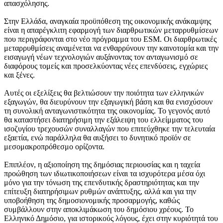
απασχόλησης.
Στην Ελλάδα, αναγκαία προϋπόθεση της οικονομικής ανάκαμψης
είναι η απαρέγκλιτη εφαρμογή των διαρθρωτικών μεταρρυθμίσεων
που περιγράφονται στο νέο πρόγραμμα του ESM. Οι διαρθρωτικές
μεταρρυθμίσεις αναμένεται να ενθαρρύνουν την καινοτομία και την
εισαγωγή νέων τεχνολογιών αυξάνοντας τον ανταγωνισμό σε
διαφόρους τομείς και προσελκύοντας νέες επενδύσεις, εγχώριες
και ξένες.
Αυτές οι εξελίξεις θα βελτιώσουν την ποιότητα των ελληνικών
εξαγωγών, θα διευρύνουν την εξαγωγική βάση και θα ενισχύσουν
τη συνολική ανταγωνιστικότητα της οικονομίας. Το γεγονός αυτό
θα καταστήσει διατηρήσιμη την εξάλειψη του ελλείμματος του
ισοζυγίου τρεχουσών συναλλαγών που επιτεύχθηκε την τελευταία
εξαετία, ενώ παράλληλα θα αυξήσει το δυνητικό προϊόν σε
μεσομακροπρόθεσμο ορίζοντα.
Επιπλέον, η αξιοποίηση της δημόσιας περιουσίας και η ταχεία
προώθηση των ιδιωτικοποιήσεων είναι τα ισχυρότερα μέσα όχι
μόνο για την τόνωση της επενδυτικής δραστηριότητας και την
επίτευξη διατηρήσιμων ρυθμών ανάπτυξης, αλλά και για την
υποβοήθηση της δημοσιονομικής προσαρμογής, καθώς
συμβάλλουν στην αποκλιμάκωση του δημόσιου χρέους. Το
Ελληνικό Δημόσιο, για ιστορικούς λόγους, έχει στην κυριότητά του