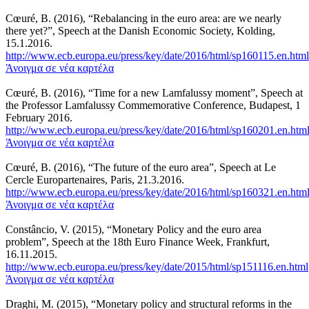
Cœuré, B. (2016), “Rebalancing in the euro area: are we nearly
there yet?”, Speech at the Danish Economic Society, Kolding,
15.1.2016.
http://www.ecb.europa.eu/press/key/date/2016/html/sp160115.en.html
Άνοιγμα σε νέα καρτέλα
Cœuré, B. (2016), “Time for a new Lamfalussy moment”, Speech at
the Professor Lamfalussy Commemorative Conference, Budapest, 1
February 2016.
http://www.ecb.europa.eu/press/key/date/2016/html/sp160201.en.htm
Άνοιγμα σε νέα καρτέλα
Cœuré, B. (2016), “The future of the euro area”, Speech at Le
Cercle Europartenaires, Paris, 21.3.2016.
http://www.ecb.europa.eu/press/key/date/2016/html/sp160321.en.htm
Άνοιγμα σε νέα καρτέλα
Constâncio, V. (2015), “Monetary Policy and the euro area
problem”, Speech at the 18th Euro Finance Week, Frankfurt,
16.11.2015.
http://www.ecb.europa.eu/press/key/date/2015/html/sp151116.en.html
Άνοιγμα σε νέα καρτέλα
Draghi, M. (2015), “Monetary policy and structural reforms in the