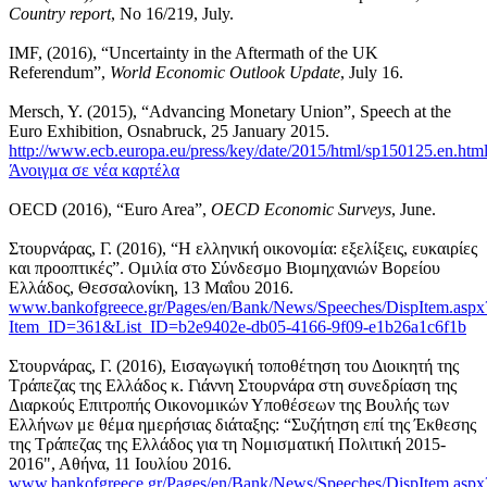
Country report
, No 16/219, July.
IMF, (2016), “Uncertainty in the Aftermath of the UK
Referendum”,
World Economic Outlook Update
, July 16.
Mersch, Y. (2015), “Advancing Monetary Union”, Speech at the
Euro Exhibition, Osnabruck, 25 January 2015.
http://www.ecb.europa.eu/press/key/date/2015/html/sp150125.en.htm
Άνοιγμα σε νέα καρτέλα
OECD (2016), “Euro Area”,
OECD Economic Surveys
, June.
Στουρνάρας, Γ. (2016), “Η ελληνική οικονομία: εξελίξεις, ευκαιρίες
και προοπτικές”. Ομιλία στο Σύνδεσμο Βιομηχανιών Βορείου
Ελλάδος, Θεσσαλονίκη, 13 Μαΐου 2016.
www.bankofgreece.gr/Pages/en/Bank/News/Speeches/DispItem.aspx
Item_ID=361&List_ID=b2e9402e-db05-4166-9f09-e1b26a1c6f1b
Στουρνάρας, Γ. (2016), Εισαγωγική τοποθέτηση του Διοικητή της
Τράπεζας της Ελλάδος κ. Γιάννη Στουρνάρα στη συνεδρίαση της
Διαρκούς Επιτροπής Οικονομικών Υποθέσεων της Βουλής των
Ελλήνων με θέμα ημερήσιας διάταξης: “Συζήτηση επί της Έκθεσης
της Τράπεζας της Ελλάδος για τη Νομισματική Πολιτική 2015-
2016", Αθήνα, 11 Ιουλίου 2016.
www.bankofgreece.gr/Pages/en/Bank/News/Speeches/DispItem.aspx