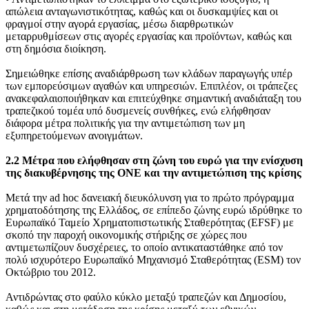
απώλεια ανταγωνιστικότητας, καθώς και οι δυσκαμψίες και οι
φραγμοί στην αγορά εργασίας, μέσω διαρθρωτικών
μεταρρυθμίσεων στις αγορές εργασίας και προϊόντων, καθώς και
στη δημόσια διοίκηση.
Σημειώθηκε επίσης αναδιάρθρωση των κλάδων παραγωγής υπέρ
των εμπορεύσιμων αγαθών και υπηρεσιών. Επιπλέον, οι τράπεζες
ανακεφαλαιοποιήθηκαν και επιτεύχθηκε σημαντική αναδιάταξη του
τραπεζικού τομέα υπό δυσμενείς συνθήκες, ενώ ελήφθησαν
διάφορα μέτρα πολιτικής για την αντιμετώπιση των μη
εξυπηρετούμενων ανοιγμάτων.
2.2 Μέτρα που ελήφθησαν στη ζώνη του ευρώ για την ενίσχυση
της διακυβέρνησης της ΟΝΕ και την αντιμετώπιση της κρίσης
Μετά την ad hoc δανειακή διευκόλυνση για το πρώτο πρόγραμμα
χρηματοδότησης της Ελλάδος, σε επίπεδο ζώνης ευρώ ιδρύθηκε το
Ευρωπαϊκό Ταμείο Χρηματοπιστωτικής Σταθερότητας (EFSF) με
σκοπό την παροχή οικονομικής στήριξης σε χώρες που
αντιμετωπίζουν δυσχέρειες, το οποίο αντικαταστάθηκε από τον
πολύ ισχυρότερο Ευρωπαϊκό Μηχανισμό Σταθερότητας (ESM) τον
Οκτώβριο του 2012.
Αντιδρώντας στο φαύλο κύκλο μεταξύ τραπεζών και Δημοσίου,