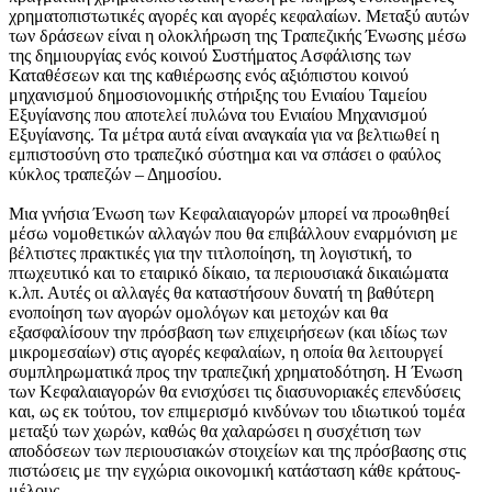
χρηματοπιστωτικές αγορές και αγορές κεφαλαίων. Μεταξύ αυτών
των δράσεων είναι η ολοκλήρωση της Τραπεζικής Ένωσης μέσω
της δημιουργίας ενός κοινού Συστήματος Ασφάλισης των
Καταθέσεων και της καθιέρωσης ενός αξιόπιστου κοινού
μηχανισμού δημοσιονομικής στήριξης του Ενιαίου Ταμείου
Εξυγίανσης που αποτελεί πυλώνα του Ενιαίου Μηχανισμού
Εξυγίανσης. Τα μέτρα αυτά είναι αναγκαία για να βελτιωθεί η
εμπιστοσύνη στο τραπεζικό σύστημα και να σπάσει ο φαύλος
κύκλος τραπεζών – Δημοσίου.
Μια γνήσια Ένωση των Κεφαλαιαγορών μπορεί να προωθηθεί
μέσω νομοθετικών αλλαγών που θα επιβάλλουν εναρμόνιση με
βέλτιστες πρακτικές για την τιτλοποίηση, τη λογιστική, το
πτωχευτικό και το εταιρικό δίκαιο, τα περιουσιακά δικαιώματα
κ.λπ. Αυτές οι αλλαγές θα καταστήσουν δυνατή τη βαθύτερη
ενοποίηση των αγορών ομολόγων και μετοχών και θα
εξασφαλίσουν την πρόσβαση των επιχειρήσεων (και ιδίως των
μικρομεσαίων) στις αγορές κεφαλαίων, η οποία θα λειτουργεί
συμπληρωματικά προς την τραπεζική χρηματοδότηση. Η Ένωση
των Κεφαλαιαγορών θα ενισχύσει τις διασυνοριακές επενδύσεις
και, ως εκ τούτου, τον επιμερισμό κινδύνων του ιδιωτικού τομέα
μεταξύ των χωρών, καθώς θα χαλαρώσει η συσχέτιση των
αποδόσεων των περιουσιακών στοιχείων και της πρόσβασης στις
πιστώσεις με την εγχώρια οικονομική κατάσταση κάθε κράτους-
μέλους.