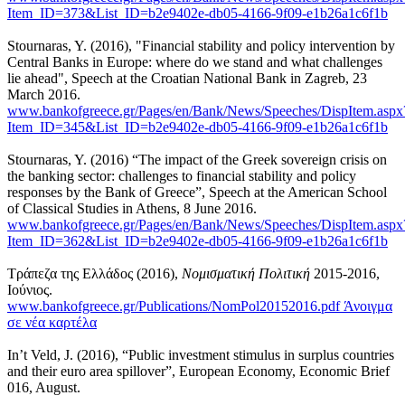
Item_ID=373&List_ID=b2e9402e-db05-4166-9f09-e1b26a1c6f1b
Stournaras, Y. (2016), "Financial stability and policy intervention by
Central Banks in Europe: where do we stand and what challenges
lie ahead", Speech at the Croatian National Bank in Zagreb, 23
March 2016.
www.bankofgreece.gr/Pages/en/Bank/News/Speeches/DispItem.aspx
Item_ID=345&List_ID=b2e9402e-db05-4166-9f09-e1b26a1c6f1b
Stournaras, Y. (2016) “The impact of the Greek sovereign crisis on
the banking sector: challenges to financial stability and policy
responses by the Bank of Greece”, Speech at the American School
of Classical Studies in Athens, 8 June 2016.
www.bankofgreece.gr/Pages/en/Bank/News/Speeches/DispItem.aspx
Item_ID=362&List_ID=b2e9402e-db05-4166-9f09-e1b26a1c6f1b
Τράπεζα της Ελλάδος (2016),
Νομισματική Πολιτική
2015-2016,
Ιούνιος.
www.bankofgreece.gr/Publications/NomPol20152016.pdf
Άνοιγμα
σε νέα καρτέλα
In’t Veld, J. (2016), “Public investment stimulus in surplus countries
and their euro area spillover”, European Economy, Economic Brief
016, August.