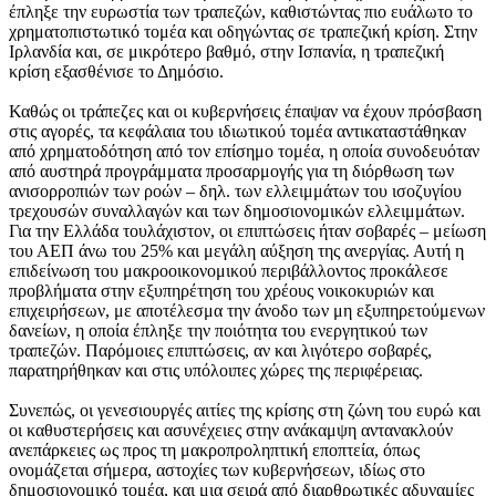
έπληξε την ευρωστία των τραπεζών, καθιστώντας πιο ευάλωτο το
χρηματοπιστωτικό τομέα και οδηγώντας σε τραπεζική κρίση. Στην
Ιρλανδία και, σε μικρότερο βαθμό, στην Ισπανία, η τραπεζική
κρίση εξασθένισε το Δημόσιο.
Καθώς οι τράπεζες και οι κυβερνήσεις έπαψαν να έχουν πρόσβαση
στις αγορές, τα κεφάλαια του ιδιωτικού τομέα αντικαταστάθηκαν
από χρηματοδότηση από τον επίσημο τομέα, η οποία συνοδευόταν
από αυστηρά προγράμματα προσαρμογής για τη διόρθωση των
ανισορροπιών των ροών – δηλ. των ελλειμμάτων του ισοζυγίου
τρεχουσών συναλλαγών και των δημοσιονομικών ελλειμμάτων.
Για την Ελλάδα τουλάχιστον, οι επιπτώσεις ήταν σοβαρές – μείωση
του ΑΕΠ άνω του 25% και μεγάλη αύξηση της ανεργίας. Αυτή η
επιδείνωση του μακροοικονομικού περιβάλλοντος προκάλεσε
προβλήματα στην εξυπηρέτηση του χρέους νοικοκυριών και
επιχειρήσεων, με αποτέλεσμα την άνοδο των μη εξυπηρετούμενων
δανείων, η οποία έπληξε την ποιότητα του ενεργητικού των
τραπεζών. Παρόμοιες επιπτώσεις, αν και λιγότερο σοβαρές,
παρατηρήθηκαν και στις υπόλοιπες χώρες της περιφέρειας.
Συνεπώς, οι γενεσιουργές αιτίες της κρίσης στη ζώνη του ευρώ και
οι καθυστερήσεις και ασυνέχειες στην ανάκαμψη αντανακλούν
ανεπάρκειες ως προς τη μακροπροληπτική εποπτεία, όπως
ονομάζεται σήμερα, αστοχίες των κυβερνήσεων, ιδίως στο
δημοσιονομικό τομέα, και μια σειρά από διαρθρωτικές αδυναμίες