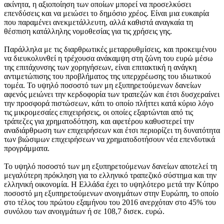
ακίνητα, η αξιοποίηση των οποίων μπορεί να προσελκύσει
επενδύσεις και να μειώσει το δημόσιο χρέος. Είναι μια ευκαιρία
που παραμένει ανεκμετάλλευτη, αλλά καθιστά αναγκαία τη
θέσπιση κατάλληλης νομοθεσίας για τις χρήσεις γης.
Παράλληλα με τις διαρθρωτικές μεταρρυθμίσεις, και προκειμένου
να διευκολυνθεί η τρέχουσα ανάκαμψη στη ζώνη του ευρώ μέσω
της επιτάχυνσης των χορηγήσεων, είναι επιτακτική η ανάγκη
αντιμετώπισης του προβλήματος της υπερχρέωσης του ιδιωτικού
τομέα. Το υψηλό ποσοστό των μη εξυπηρετούμενων δανείων
αφενός μειώνει την κερδοφορία των τραπεζών και έτσι δυσχεραίνει
την προσφορά πιστώσεων, κάτι το οποίο πλήττει κατά κύριο λόγο
τις μικρομεσαίες επιχειρήσεις, οι οποίες εξαρτώνται από τις
τράπεζες για χρηματοδότηση, και αφετέρου καθυστερεί την
αναδιάρθρωση των επιχειρήσεων και έτσι περιορίζει τη δυνατότητα
των βιώσιμων επιχειρήσεων να χρηματοδοτήσουν νέα επενδυτικά
προγράμματα.
Το υψηλό ποσοστό των μη εξυπηρετούμενων δανείων αποτελεί τη
μεγαλύτερη πρόκληση για το ελληνικό τραπεζικό σύστημα και την
ελληνική οικονομία. Η Ελλάδα έχει το υψηλότερο μετά την Κύπρο
ποσοστό μη εξυπηρετούμενων ανοιγμάτων στην Ευρώπη, το οποίο
στο τέλος του πρώτου εξαμήνου του 2016 ανερχόταν στο 45% του
συνόλου των ανοιγμάτων ή σε 108,7 δισεκ. ευρώ.