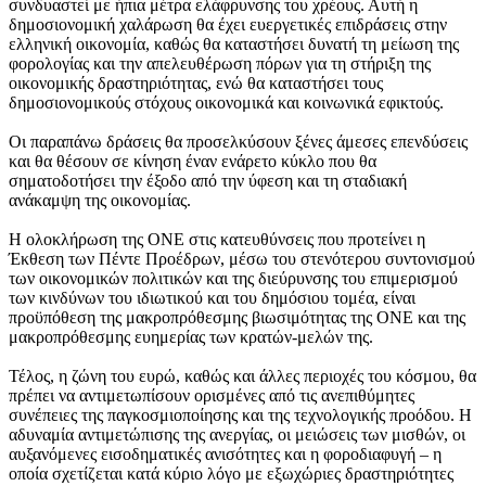
συνδυαστεί με ήπια μέτρα ελάφρυνσης του χρέους. Αυτή η
δημοσιονομική χαλάρωση θα έχει ευεργετικές επιδράσεις στην
ελληνική οικονομία, καθώς θα καταστήσει δυνατή τη μείωση της
φορολογίας και την απελευθέρωση πόρων για τη στήριξη της
οικονομικής δραστηριότητας, ενώ θα καταστήσει τους
δημοσιονομικούς στόχους οικονομικά και κοινωνικά εφικτούς.
Οι παραπάνω δράσεις θα προσελκύσουν ξένες άμεσες επενδύσεις
και θα θέσουν σε κίνηση έναν ενάρετο κύκλο που θα
σηματοδοτήσει την έξοδο από την ύφεση και τη σταδιακή
ανάκαμψη της οικονομίας.
Η ολοκλήρωση της ΟΝΕ στις κατευθύνσεις που προτείνει η
Έκθεση των Πέντε Προέδρων, μέσω του στενότερου συντονισμού
των οικονομικών πολιτικών και της διεύρυνσης του επιμερισμού
των κινδύνων του ιδιωτικού και του δημόσιου τομέα, είναι
προϋπόθεση της μακροπρόθεσμης βιωσιμότητας της ΟΝΕ και της
μακροπρόθεσμης ευημερίας των κρατών-μελών της.
Τέλος, η ζώνη του ευρώ, καθώς και άλλες περιοχές του κόσμου, θα
πρέπει να αντιμετωπίσουν ορισμένες από τις ανεπιθύμητες
συνέπειες της παγκοσμιοποίησης και της τεχνολογικής προόδου. Η
αδυναμία αντιμετώπισης της ανεργίας, οι μειώσεις των μισθών, οι
αυξανόμενες εισοδηματικές ανισότητες και η φοροδιαφυγή – η
οποία σχετίζεται κατά κύριο λόγο με εξωχώριες δραστηριότητες