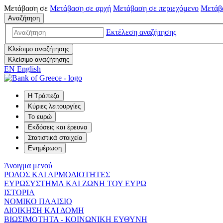
Μετάβαση σε
Μετάβαση σε
αρχή
Μετάβαση σε
περιεχόμενο
Μετάβ
Αναζήτηση
Εκτέλεση αναζήτησης
Κλείσιμο αναζήτησης
Κλείσιμο αναζήτησης
EN
English
Η Τράπεζα
Κύριες λειτουργίες
Το ευρώ
Εκδόσεις και έρευνα
Στατιστικά στοιχεία
Ενημέρωση
Άνοιγμα μενού
ΡΟΛΟΣ ΚΑΙ ΑΡΜΟΔΙΟΤΗΤΕΣ
ΕΥΡΩΣΥΣΤΗΜΑ ΚΑΙ ΖΩΝΗ ΤΟΥ ΕΥΡΩ
ΙΣΤΟΡΙΑ
ΝΟΜΙΚΟ ΠΛΑΙΣΙΟ
ΔΙΟΙΚΗΣΗ ΚΑΙ ΔΟΜΗ
ΒΙΩΣΙΜΟΤΗΤΑ - ΚΟΙΝΩΝΙΚΗ ΕΥΘΥΝΗ