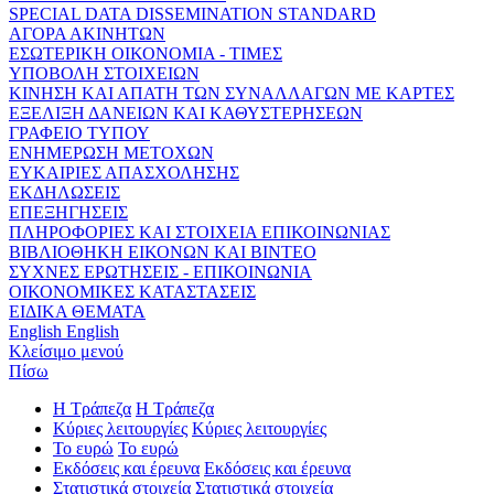
SPECIAL DATA DISSEMINATION STANDARD
ΑΓΟΡΑ ΑΚΙΝΗΤΩΝ
ΕΣΩΤΕΡΙΚΗ ΟΙΚΟΝΟΜΙΑ - ΤΙΜΕΣ
ΥΠΟΒΟΛΗ ΣΤΟΙΧΕΙΩΝ
ΚΙΝΗΣΗ ΚΑΙ ΑΠΑΤΗ ΤΩΝ ΣΥΝΑΛΛΑΓΩΝ ΜΕ ΚΑΡΤΕΣ
ΕΞΕΛΙΞΗ ΔΑΝΕΙΩΝ ΚΑΙ ΚΑΘΥΣΤΕΡΗΣΕΩΝ
ΓΡΑΦΕΙΟ ΤΥΠΟΥ
ΕΝΗΜΕΡΩΣΗ ΜΕΤΟΧΩΝ
ΕΥΚΑΙΡΙΕΣ ΑΠΑΣΧΟΛΗΣΗΣ
ΕΚΔΗΛΩΣΕΙΣ
ΕΠΕΞΗΓΗΣΕΙΣ
ΠΛΗΡΟΦΟΡΙΕΣ ΚΑΙ ΣΤΟΙΧΕΙΑ ΕΠΙΚΟΙΝΩΝΙΑΣ
ΒΙΒΛΙΟΘΗΚΗ ΕΙΚΟΝΩΝ ΚΑΙ ΒΙΝΤΕΟ
ΣΥΧΝΕΣ ΕΡΩΤΗΣΕΙΣ - ΕΠΙΚΟΙΝΩΝΙΑ
ΟΙΚΟΝΟΜΙΚΕΣ ΚΑΤΑΣΤΑΣΕΙΣ
ΕΙΔΙΚΑ ΘΕΜΑΤΑ
English
English
Κλείσιμο μενού
Πίσω
Η Τράπεζα
Η Τράπεζα
Κύριες λειτουργίες
Κύριες λειτουργίες
Το ευρώ
Το ευρώ
Εκδόσεις και έρευνα
Εκδόσεις και έρευνα
Στατιστικά στοιχεία
Στατιστικά στοιχεία