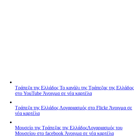
Τράπεζα της Ελλάδος
Το κανάλι της Τράπεζας της Ελλάδος
στο YouTube
Άνοιγμα σε νέα καρτέλα
Τράπεζα της Ελλάδος
Λογαριασμός στο Flickr
Άνοιγμα σε
νέα καρτέλα
Μουσείο της Τράπεζας της Ελλάδος
Λογαριασμός του
Μουσείου στο facebook
Άνοιγμα σε νέα καρτέλα