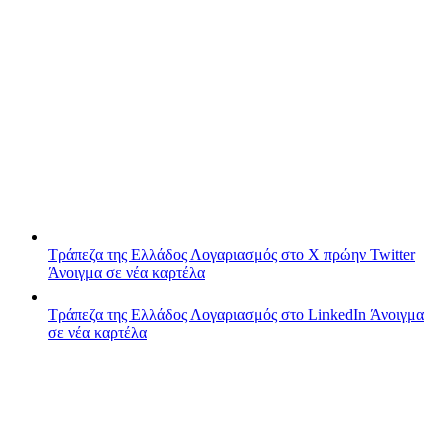
Τράπεζα της Ελλάδος
Λογαριασμός στο X πρώην Twitter
Άνοιγμα σε νέα καρτέλα
Τράπεζα της Ελλάδος
Λογαριασμός στο LinkedIn
Άνοιγμα
σε νέα καρτέλα