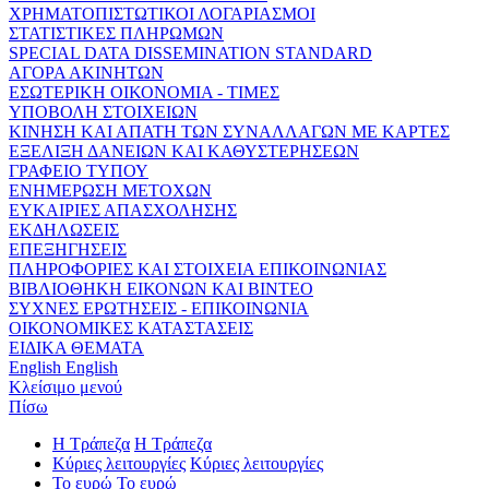
ΧΡΗΜΑΤΟΠΙΣΤΩΤΙΚΟΙ ΛΟΓΑΡΙΑΣΜΟΙ
ΣΤΑΤΙΣΤΙΚΕΣ ΠΛΗΡΩΜΩΝ
SPECIAL DATA DISSEMINATION STANDARD
ΑΓΟΡΑ ΑΚΙΝΗΤΩΝ
ΕΣΩΤΕΡΙΚΗ ΟΙΚΟΝΟΜΙΑ - ΤΙΜΕΣ
ΥΠΟΒΟΛΗ ΣΤΟΙΧΕΙΩΝ
ΚΙΝΗΣΗ ΚΑΙ ΑΠΑΤΗ ΤΩΝ ΣΥΝΑΛΛΑΓΩΝ ΜΕ ΚΑΡΤΕΣ
ΕΞΕΛΙΞΗ ΔΑΝΕΙΩΝ ΚΑΙ ΚΑΘΥΣΤΕΡΗΣΕΩΝ
ΓΡΑΦΕΙΟ ΤΥΠΟΥ
ΕΝΗΜΕΡΩΣΗ ΜΕΤΟΧΩΝ
ΕΥΚΑΙΡΙΕΣ ΑΠΑΣΧΟΛΗΣΗΣ
ΕΚΔΗΛΩΣΕΙΣ
ΕΠΕΞΗΓΗΣΕΙΣ
ΠΛΗΡΟΦΟΡΙΕΣ ΚΑΙ ΣΤΟΙΧΕΙΑ ΕΠΙΚΟΙΝΩΝΙΑΣ
ΒΙΒΛΙΟΘΗΚΗ ΕΙΚΟΝΩΝ ΚΑΙ ΒΙΝΤΕΟ
ΣΥΧΝΕΣ ΕΡΩΤΗΣΕΙΣ - ΕΠΙΚΟΙΝΩΝΙΑ
ΟΙΚΟΝΟΜΙΚΕΣ ΚΑΤΑΣΤΑΣΕΙΣ
ΕΙΔΙΚΑ ΘΕΜΑΤΑ
English
English
Κλείσιμο μενού
Πίσω
Η Τράπεζα
Η Τράπεζα
Κύριες λειτουργίες
Κύριες λειτουργίες
Το ευρώ
Το ευρώ