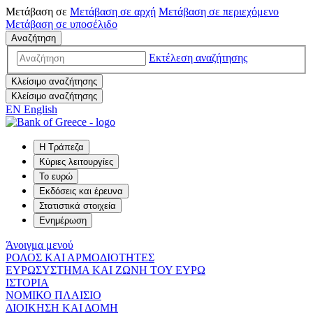
Μετάβαση σε
Μετάβαση σε
αρχή
Μετάβαση σε
περιεχόμενο
Μετάβαση σε
υποσέλιδο
Αναζήτηση
Εκτέλεση αναζήτησης
Κλείσιμο αναζήτησης
Κλείσιμο αναζήτησης
EN
English
Η Τράπεζα
Κύριες λειτουργίες
Το ευρώ
Εκδόσεις και έρευνα
Στατιστικά στοιχεία
Ενημέρωση
Άνοιγμα μενού
ΡΟΛΟΣ ΚΑΙ ΑΡΜΟΔΙΟΤΗΤΕΣ
ΕΥΡΩΣΥΣΤΗΜΑ ΚΑΙ ΖΩΝΗ ΤΟΥ ΕΥΡΩ
ΙΣΤΟΡΙΑ
ΝΟΜΙΚΟ ΠΛΑΙΣΙΟ
ΔΙΟΙΚΗΣΗ ΚΑΙ ΔΟΜΗ