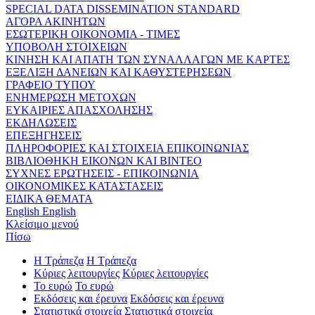
SPECIAL DATA DISSEMINATION STANDARD
ΑΓΟΡΑ ΑΚΙΝΗΤΩΝ
ΕΣΩΤΕΡΙΚΗ ΟΙΚΟΝΟΜΙΑ - ΤΙΜΕΣ
ΥΠΟΒΟΛΗ ΣΤΟΙΧΕΙΩΝ
ΚΙΝΗΣΗ ΚΑΙ ΑΠΑΤΗ ΤΩΝ ΣΥΝΑΛΛΑΓΩΝ ΜΕ ΚΑΡΤΕΣ
ΕΞΕΛΙΞΗ ΔΑΝΕΙΩΝ ΚΑΙ ΚΑΘΥΣΤΕΡΗΣΕΩΝ
ΓΡΑΦΕΙΟ ΤΥΠΟΥ
ΕΝΗΜΕΡΩΣΗ ΜΕΤΟΧΩΝ
ΕΥΚΑΙΡΙΕΣ ΑΠΑΣΧΟΛΗΣΗΣ
ΕΚΔΗΛΩΣΕΙΣ
ΕΠΕΞΗΓΗΣΕΙΣ
ΠΛΗΡΟΦΟΡΙΕΣ ΚΑΙ ΣΤΟΙΧΕΙΑ ΕΠΙΚΟΙΝΩΝΙΑΣ
ΒΙΒΛΙΟΘΗΚΗ ΕΙΚΟΝΩΝ ΚΑΙ ΒΙΝΤΕΟ
ΣΥΧΝΕΣ ΕΡΩΤΗΣΕΙΣ - ΕΠΙΚΟΙΝΩΝΙΑ
ΟΙΚΟΝΟΜΙΚΕΣ ΚΑΤΑΣΤΑΣΕΙΣ
ΕΙΔΙΚΑ ΘΕΜΑΤΑ
English
English
Κλείσιμο μενού
Πίσω
Η Τράπεζα
Η Τράπεζα
Κύριες λειτουργίες
Κύριες λειτουργίες
Το ευρώ
Το ευρώ
Εκδόσεις και έρευνα
Εκδόσεις και έρευνα
Στατιστικά στοιχεία
Στατιστικά στοιχεία