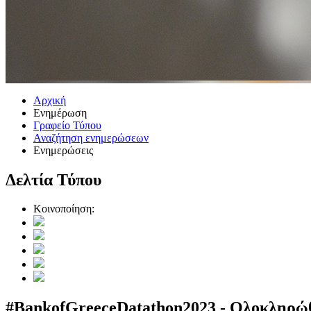
Αρχική
Ενημέρωση
Γραφείο Τύπου
Αναζήτηση ενημερώσεων
Ενημερώσεις
Δελτία Τύπου
Κοινοποίηση:
#BankofGreeceDatathon2023 - Ολοκληρώθ