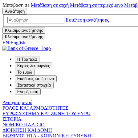
Μετάβαση σε
Μετάβαση σε
αρχή
Μετάβαση σε
περιεχόμενο
Μετάβ
Αναζήτηση
Εκτέλεση αναζήτησης
Κλείσιμο αναζήτησης
Κλείσιμο αναζήτησης
EN
English
Η Τράπεζα
Κύριες λειτουργίες
Το ευρώ
Εκδόσεις και έρευνα
Στατιστικά στοιχεία
Ενημέρωση
Άνοιγμα μενού
ΡΟΛΟΣ ΚΑΙ ΑΡΜΟΔΙΟΤΗΤΕΣ
ΕΥΡΩΣΥΣΤΗΜΑ ΚΑΙ ΖΩΝΗ ΤΟΥ ΕΥΡΩ
ΙΣΤΟΡΙΑ
ΝΟΜΙΚΟ ΠΛΑΙΣΙΟ
ΔΙΟΙΚΗΣΗ ΚΑΙ ΔΟΜΗ
ΒΙΩΣΙΜΟΤΗΤΑ - ΚΟΙΝΩΝΙΚΗ ΕΥΘΥΝΗ