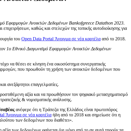
σμό Εφαρμογών Ανοικτών Δεδομένων Bankofgreece Datathon 2023
.
ι επιχειρήσεων, καθώς και στελεχών της τοπικής αυτοδιοίκησης για
τουργία του
Open Data Portal
Άνοιγμα σε νέα καρτέλα
από το 2018.
 τον
1ο Εθνικό Διαγωνισμό Εφαρμογών Ανοικτών Δεδομένων
τόχο να θέσει σε κίνηση ένα οικοσύστημα συνεργατικής
 εφαρμογών, που προωθούν τη χρήση των ανοικτών δεδομένων που
και ανεξάρτητοι επαγγελματίες.
 προστιθέμενη αξία και να προωθήσουν τον ψηφιακό μετασχηματισμό
ς τραπεζικής & νομισματικής ανάλυσης.
Τσαβέας
ανέφερε ότι η Τράπεζα της Ελλάδος είναι πρωτοπόρος
tal
Άνοιγμα σε νέα καρτέλα
ήδη από το 2018 και σημείωσε ότι η
πλούτου των δεδομένων που διαθέτει».
η αξία των δεδομένων φαίνεται όχι μόνο από το αν αυτά τηρούν τα