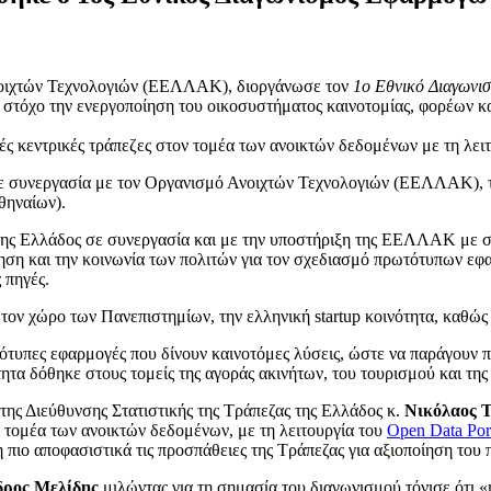
νοιχτών Τεχνολογιών (ΕΕΛΛΑΚ), διοργάνωσε τον
1ο Εθνικό Διαγωνι
ε στόχο την ενεργοποίηση του οικοσυστήματος καινοτομίας, φορέων κα
ές κεντρικές τράπεζες στον τομέα των ανοικτών δεδομένων με τη λει
 σε συνεργασία με τον Οργανισμό Ανοιχτών Τεχνολογιών (ΕΕΛΛΑΚ),
θηναίων).
 της Ελλάδος σε συνεργασία και με την υποστήριξη της ΕΕΛΛΑΚ με σ
ιοίκηση και την κοινωνία των πολιτών για τον σχεδιασμό πρωτότυπων
 πηγές.
ον χώρο των Πανεπιστημίων, την ελληνική startup κοινότητα, καθώς 
ότυπες εφαρμογές που δίνουν καινοτόμες λύσεις, ώστε να παράγουν
τητα δόθηκε στους τομείς της αγοράς ακινήτων, του τουρισμού και τη
ης Διεύθυνσης Στατιστικής της Τράπεζας της Ελλάδος κ.
Νικόλαος 
 τομέα των ανοικτών δεδομένων, με τη λειτουργία του
Open Data Por
ιο αποφασιστικά τις προσπάθειες της Τράπεζας για αξιοποίηση του 
δρος Μελίδης
μιλώντας για τη σημασία του διαγωνισμού τόνισε ότι «