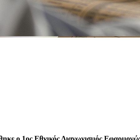
ηκε ο 1ος Εθνικός Διαγωνισμός Εφαρμογώ