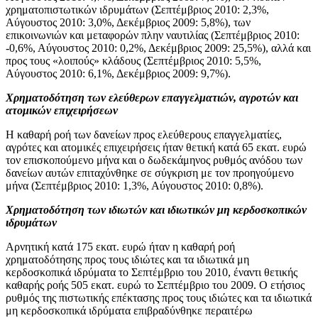
χρηματοπιστωτικών ιδρυμάτων (Σεπτέμβριος 2010: 2,3%,
Αύγουστος 2010: 3,0%, Δεκέμβριος 2009: 5,8%), των
επικοινωνιών και μεταφορών πλην ναυτιλίας (Σεπτέμβριος 2010:
-0,6%, Αύγουστος 2010: 0,2%, Δεκέμβριος 2009: 25,5%), αλλά και
προς τους «λοιπούς» κλάδους (Σεπτέμβριος 2010: 5,5%,
Αύγουστος 2010: 6,1%, Δεκέμβριος 2009: 9,7%).
Χρηματοδότηση των ελεύθερων επαγγελματιών, αγροτών και
ατομικών επιχειρήσεων
Η καθαρή ροή των δανείων προς ελεύθερους επαγγελματίες,
αγρότες και ατομικές επιχειρήσεις ήταν θετική κατά 65 εκατ. ευρώ
τον επισκοπούμενο μήνα και ο δωδεκάμηνος ρυθμός ανόδου των
δανείων αυτών επιταχύνθηκε σε σύγκριση με τον προηγούμενο
μήνα (Σεπτέμβριος 2010: 1,3%, Αύγουστος 2010: 0,8%).
Χρηματοδότηση των ιδιωτών και ιδιωτικών μη κερδοσκοπικών
ιδρυμάτων
Αρνητική κατά 175 εκατ. ευρώ ήταν η καθαρή ροή
χρηματοδότησης προς τους ιδιώτες και τα ιδιωτικά μη
κερδοσκοπικά ιδρύματα το Σεπτέμβριο του 2010, έναντι θετικής
καθαρής ροής 505 εκατ. ευρώ το Σεπτέμβριο του 2009. Ο ετήσιος
ρυθμός της πιστωτικής επέκτασης προς τους ιδιώτες και τα ιδιωτικά
μη κερδοσκοπικά ιδρύματα επιβραδύνθηκε περαιτέρω