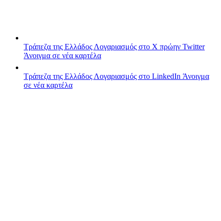
Τράπεζα της Ελλάδος
Λογαριασμός στο X πρώην Twitter
Άνοιγμα σε νέα καρτέλα
Τράπεζα της Ελλάδος
Λογαριασμός στο LinkedIn
Άνοιγμα
σε νέα καρτέλα