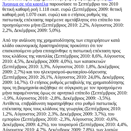
Άνοιγμα σε νέα καρτέλα
παρουσίασε το Σεπτέμβριο του 2010
θετική καθαρή ροή 1.118 εκατ. ευρώ (Σεπτέμβριος 2009: θετική
καθαρή ροή 1.070 εκατ. ευρώ) και ο ετήσιος ρυθμός της
πιστωτικής επέκτασης παρέμεινε αμετάβλητος στο επίπεδο του
προηγούμενου μήνα (Σεπτέμβριος 2010: 2,2%, Αύγουστος 2010:
2,2%, Δεκέμβριος 2009: 5,0%).
Από την ανάλυση της χρηματοδότησης των επιχειρήσεων κατά
κλάδο οικονομικής δραστηριότητας προκύπτει ότι τον
επισκοπούμενο μήνα επιταχύνθηκε η πιστωτική επέκταση προς
τους κλάδους της ναυτιλίας (Σεπτέμβριος 2010: 8,6%, Αύγουστος
2010: 4,5%, Δεκέμβριος 2009: 4,0%), των κατασκευών
(Σεπτέμβριος 2010: 3,3%, Αύγουστος 2010: 1,8%, Δεκέμβριος
2009: 2,7%) και του ηλεκτρισμού-φωταερίου-ύδρευσης
(Σεπτέμβριος 2010: 26,1%, Αύγουστος 2010: 24,0%, Δεκέμβριος
2009: 14,7%). Ο ετήσιος ρυθμός μεταβολής της χρηματοδότησης
προς τη βιομηχανία αυξήθηκε σε σύγκριση με τον προηγούμενο
μήνα παραμένοντας όμως σε αρνητικό επίπεδο (Σεπτέμβριος 2010:
-1,9%, Αύγουστος 2010: -2,8%, Δεκέμβριος 2009: -3,5%).
Αντίθετα, επιβράδυνση παρατηρήθηκε στο ρυθμό πιστωτικής
επέκτασης προς τους κλάδους της γεωργίας (Σεπτέμβριος 2010:
1,2%, Αύγουστος 2010: 2,3%, Δεκέμβριος 2009: 3,7%), του
εμπορίου (Σεπτέμβριος 2010: -2,3%, Αύγουστος 2010: -0,6%,
Δεκέμβριος 2009: 4,2%), του τουρισμού (Σεπτέμβριος 2010: 4,4%,
Αύγουστος 2010: 4,7%, Δεκέμβριος 2009: 7,8%), των λοιπών