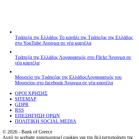
Τράπεζα της Ελλάδος
Το κανάλι της Τράπεζας της Ελλάδος
στο YouTube
Άνοιγμα σε νέα καρτέλα
Τράπεζα της Ελλάδος
Λογαριασμός στο Flickr
Άνοιγμα σε
νέα καρτέλα
Μουσείο της Τράπεζας της Ελλάδος
Λογαριασμός του
Μουσείου στο facebook
Άνοιγμα σε νέα καρτέλα
ΟΡΟΙ ΧΡΗΣΗΣ
SITEMAP
GDPR
RSS
ΕΠΕΞΗΓΗΣΗ ΟΡΩΝ
ΠΟΛΙΤΙΚΗ SOCIAL MEDIA
©
2026
- Bank of Greece
Αυτό το website χρησιμοποιεί cookies για την βελτιστοποίηση της