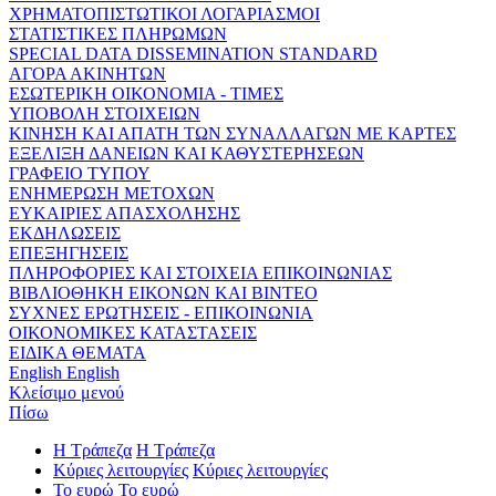
ΧΡΗΜΑΤΟΠΙΣΤΩΤΙΚΟΙ ΛΟΓΑΡΙΑΣΜΟΙ
ΣΤΑΤΙΣΤΙΚΕΣ ΠΛΗΡΩΜΩΝ
SPECIAL DATA DISSEMINATION STANDARD
ΑΓΟΡΑ ΑΚΙΝΗΤΩΝ
ΕΣΩΤΕΡΙΚΗ ΟΙΚΟΝΟΜΙΑ - ΤΙΜΕΣ
ΥΠΟΒΟΛΗ ΣΤΟΙΧΕΙΩΝ
ΚΙΝΗΣΗ ΚΑΙ ΑΠΑΤΗ ΤΩΝ ΣΥΝΑΛΛΑΓΩΝ ΜΕ ΚΑΡΤΕΣ
ΕΞΕΛΙΞΗ ΔΑΝΕΙΩΝ ΚΑΙ ΚΑΘΥΣΤΕΡΗΣΕΩΝ
ΓΡΑΦΕΙΟ ΤΥΠΟΥ
ΕΝΗΜΕΡΩΣΗ ΜΕΤΟΧΩΝ
ΕΥΚΑΙΡΙΕΣ ΑΠΑΣΧΟΛΗΣΗΣ
ΕΚΔΗΛΩΣΕΙΣ
ΕΠΕΞΗΓΗΣΕΙΣ
ΠΛΗΡΟΦΟΡΙΕΣ ΚΑΙ ΣΤΟΙΧΕΙΑ ΕΠΙΚΟΙΝΩΝΙΑΣ
ΒΙΒΛΙΟΘΗΚΗ ΕΙΚΟΝΩΝ ΚΑΙ ΒΙΝΤΕΟ
ΣΥΧΝΕΣ ΕΡΩΤΗΣΕΙΣ - ΕΠΙΚΟΙΝΩΝΙΑ
ΟΙΚΟΝΟΜΙΚΕΣ ΚΑΤΑΣΤΑΣΕΙΣ
ΕΙΔΙΚΑ ΘΕΜΑΤΑ
English
English
Κλείσιμο μενού
Πίσω
Η Τράπεζα
Η Τράπεζα
Κύριες λειτουργίες
Κύριες λειτουργίες
Το ευρώ
Το ευρώ