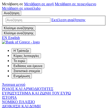
Μετάβαση σε
Μετάβαση σε
αρχή
Μετάβαση σε
περιεχόμενο
Μετάβαση σε
υποσέλιδο
Αναζήτηση
Εκτέλεση αναζήτησης
Κλείσιμο αναζήτησης
Κλείσιμο αναζήτησης
EN
English
Η Τράπεζα
Κύριες λειτουργίες
Το ευρώ
Εκδόσεις και έρευνα
Στατιστικά στοιχεία
Ενημέρωση
Άνοιγμα μενού
ΡΟΛΟΣ ΚΑΙ ΑΡΜΟΔΙΟΤΗΤΕΣ
ΕΥΡΩΣΥΣΤΗΜΑ ΚΑΙ ΖΩΝΗ ΤΟΥ ΕΥΡΩ
ΙΣΤΟΡΙΑ
ΝΟΜΙΚΟ ΠΛΑΙΣΙΟ
ΔΙΟΙΚΗΣΗ ΚΑΙ ΔΟΜΗ