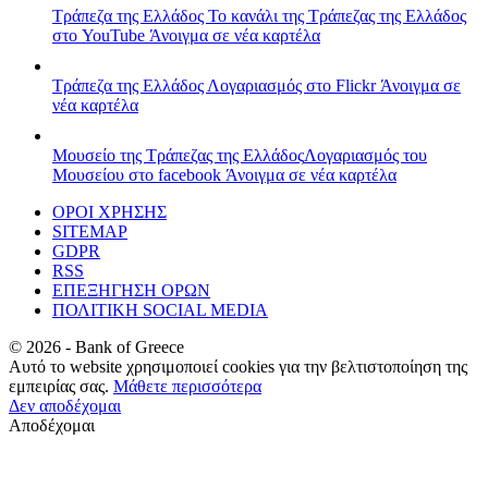
Τράπεζα της Ελλάδος
Το κανάλι της Τράπεζας της Ελλάδος
στο YouTube
Άνοιγμα σε νέα καρτέλα
Τράπεζα της Ελλάδος
Λογαριασμός στο Flickr
Άνοιγμα σε
νέα καρτέλα
Μουσείο της Τράπεζας της Ελλάδος
Λογαριασμός του
Μουσείου στο facebook
Άνοιγμα σε νέα καρτέλα
ΟΡΟΙ ΧΡΗΣΗΣ
SITEMAP
GDPR
RSS
ΕΠΕΞΗΓΗΣΗ ΟΡΩΝ
ΠΟΛΙΤΙΚΗ SOCIAL MEDIA
©
2026
- Bank of Greece
Αυτό το website χρησιμοποιεί cookies για την βελτιστοποίηση της
εμπειρίας σας.
Μάθετε περισσότερα
Δεν αποδέχομαι
Αποδέχομαι