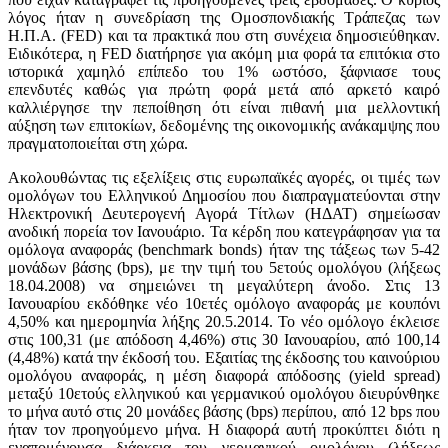
λόγος ήταν η συνεδρίαση της Ομοσπονδιακής Τράπεζας των
Η.Π.Α. (FΕD) και τα πρακτικά που στη συνέχεια δημοσιεύθηκαν.
Ειδικότερα, η FΕD διατήρησε για ακόμη μια φορά τα επιτόκια στο
ιστορικά χαμηλό επίπεδο του 1% ωστόσο, ξάφνιασε τους
επενδυτές καθώς για πρώτη φορά μετά από αρκετό καιρό
καλλιέργησε την πεποίθηση ότι είναι πιθανή μια μελλοντική
αύξηση των επιτοκίων, δεδομένης της οικονομικής ανάκαμψης που
πραγματοποιείται στη χώρα.
Ακολουθώντας τις εξελίξεις στις ευρωπαϊκές αγορές, οι τιμές των
ομολόγων του Ελληνικού Δημοσίου που διαπραγματεύονται στην
Ηλεκτρονική Δευτερογενή Αγορά Τίτλων (ΗΔΑΤ) σημείωσαν
ανοδική πορεία τον Ιανουάριο. Τα κέρδη που κατεγράφησαν για τα
ομόλογα αναφοράς (benchmark bonds) ήταν της τάξεως των 5-42
μονάδων βάσης (bps), με την τιμή του 5ετούς ομολόγου (λήξεως
18.04.2008) να σημειώνει τη μεγαλύτερη άνοδο. Στις 13
Ιανουαρίου εκδόθηκε νέο 10ετές ομόλογο αναφοράς με κουπόνι
4,50% και ημερομηνία λήξης 20.5.2014. Το νέο ομόλογο έκλεισε
στις 100,31 (με απόδοση 4,46%) στις 30 Ιανουαρίου, από 100,14
(4,48%) κατά την έκδοσή του. Εξαιτίας της έκδοσης του καινούριου
ομολόγου αναφοράς, η μέση διαφορά απόδοσης (yield spread)
μεταξύ 10ετούς ελληνικού και γερμανικού ομολόγου διευρύνθηκε
το μήνα αυτό στις 20 μονάδες βάσης (bps) περίπου, από 12 bps που
ήταν τον προηγούμενο μήνα. Η διαφορά αυτή προκύπτει διότι η
εναπομένουσα διάρκεια του γερμανικού ομολόγου (λήξεως