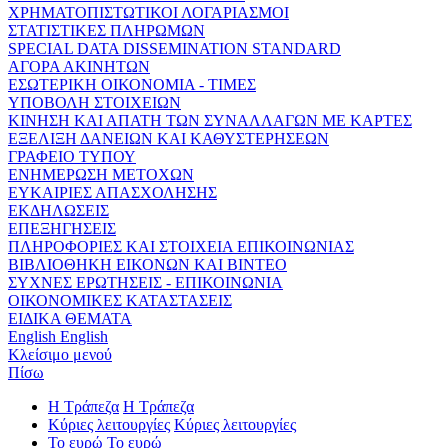
ΧΡΗΜΑΤΟΠΙΣΤΩΤΙΚΟΙ ΛΟΓΑΡΙΑΣΜΟΙ
ΣΤΑΤΙΣΤΙΚΕΣ ΠΛΗΡΩΜΩΝ
SPECIAL DATA DISSEMINATION STANDARD
ΑΓΟΡΑ ΑΚΙΝΗΤΩΝ
ΕΣΩΤΕΡΙΚΗ ΟΙΚΟΝΟΜΙΑ - ΤΙΜΕΣ
ΥΠΟΒΟΛΗ ΣΤΟΙΧΕΙΩΝ
ΚΙΝΗΣΗ ΚΑΙ ΑΠΑΤΗ ΤΩΝ ΣΥΝΑΛΛΑΓΩΝ ΜΕ ΚΑΡΤΕΣ
ΕΞΕΛΙΞΗ ΔΑΝΕΙΩΝ ΚΑΙ ΚΑΘΥΣΤΕΡΗΣΕΩΝ
ΓΡΑΦΕΙΟ ΤΥΠΟΥ
ΕΝΗΜΕΡΩΣΗ ΜΕΤΟΧΩΝ
ΕΥΚΑΙΡΙΕΣ ΑΠΑΣΧΟΛΗΣΗΣ
ΕΚΔΗΛΩΣΕΙΣ
ΕΠΕΞΗΓΗΣΕΙΣ
ΠΛΗΡΟΦΟΡΙΕΣ ΚΑΙ ΣΤΟΙΧΕΙΑ ΕΠΙΚΟΙΝΩΝΙΑΣ
ΒΙΒΛΙΟΘΗΚΗ ΕΙΚΟΝΩΝ ΚΑΙ ΒΙΝΤΕΟ
ΣΥΧΝΕΣ ΕΡΩΤΗΣΕΙΣ - ΕΠΙΚΟΙΝΩΝΙΑ
ΟΙΚΟΝΟΜΙΚΕΣ ΚΑΤΑΣΤΑΣΕΙΣ
ΕΙΔΙΚΑ ΘΕΜΑΤΑ
English
English
Κλείσιμο μενού
Πίσω
Η Τράπεζα
Η Τράπεζα
Κύριες λειτουργίες
Κύριες λειτουργίες
Το ευρώ
Το ευρώ