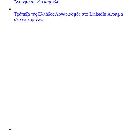
Άνοιγμα σε νέα καρτέλα
Τράπεζα της Ελλάδος
Λογαριασμός στο LinkedIn
Άνοιγμα
σε νέα καρτέλα