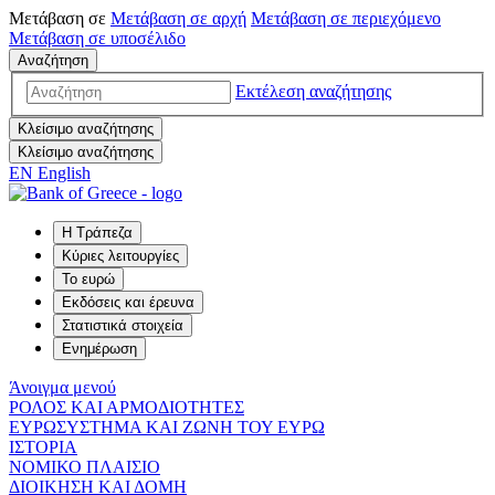
Μετάβαση σε
Μετάβαση σε
αρχή
Μετάβαση σε
περιεχόμενο
Μετάβαση σε
υποσέλιδο
Αναζήτηση
Εκτέλεση αναζήτησης
Κλείσιμο αναζήτησης
Κλείσιμο αναζήτησης
EN
English
Η Τράπεζα
Κύριες λειτουργίες
Το ευρώ
Εκδόσεις και έρευνα
Στατιστικά στοιχεία
Ενημέρωση
Άνοιγμα μενού
ΡΟΛΟΣ ΚΑΙ ΑΡΜΟΔΙΟΤΗΤΕΣ
ΕΥΡΩΣΥΣΤΗΜΑ ΚΑΙ ΖΩΝΗ ΤΟΥ ΕΥΡΩ
ΙΣΤΟΡΙΑ
ΝΟΜΙΚΟ ΠΛΑΙΣΙΟ
ΔΙΟΙΚΗΣΗ ΚΑΙ ΔΟΜΗ