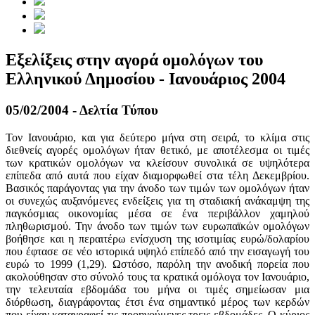
Εξελίξεις στην αγορά ομολόγων του
Ελληνικού Δημοσίου - Ιανουάριος 2004
05/02/2004 - Δελτία Τύπου
Τον Ιανουάριο, και για δεύτερο μήνα στη σειρά, το κλίμα στις
διεθνείς αγορές ομολόγων ήταν θετικό, με αποτέλεσμα οι τιμές
των κρατικών ομολόγων να κλείσουν συνολικά σε υψηλότερα
επίπεδα από αυτά που είχαν διαμορφωθεί στα τέλη Δεκεμβρίου.
Βασικός παράγοντας για την άνοδο των τιμών των ομολόγων ήταν
οι συνεχώς αυξανόμενες ενδείξεις για τη σταδιακή ανάκαμψη της
παγκόσμιας οικονομίας μέσα σε ένα περιβάλλον χαμηλού
πληθωρισμού. Την άνοδο των τιμών των ευρωπαϊκών ομολόγων
βοήθησε και η περαιτέρω ενίσχυση της ισοτιμίας ευρώ/δολαρίου
που έφτασε σε νέο ιστορικά υψηλό επίπεδό από την εισαγωγή του
ευρώ το 1999 (1,29). Ωστόσο, παρόλη την ανοδική πορεία που
ακολούθησαν στο σύνολό τους τα κρατικά ομόλογα τον Ιανουάριο,
την τελευταία εβδομάδα του μήνα οι τιμές σημείωσαν μια
διόρθωση, διαγράφοντας έτσι ένα σημαντικό μέρος των κερδών
που είχαν καταγραφεί τις προηγούμενες τρεις εβδομάδες. Ο κύριος