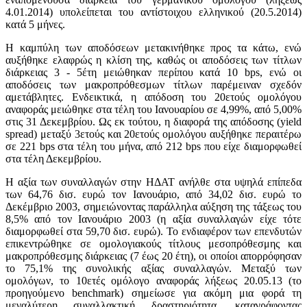
4.01.2014) υπολείπεται του αντίστοιχου ελληνικού (20.5.2014)
κατά 5 μήνες.
Η καμπύλη των αποδόσεων μετακινήθηκε προς τα κάτω, ενώ
αυξήθηκε ελαφρώς η κλίση της, καθώς οι αποδόσεις των τίτλων
διάρκειας 3 - 5έτη μειώθηκαν περίπου κατά 10 bps, ενώ οι
αποδόσεις των μακροπρόθεσμων τίτλων παρέμειναν σχεδόν
αμετάβλητες. Ενδεικτικά, η απόδοση του 20ετούς ομολόγου
αναφοράς μειώθηκε στα τέλη του Ιανουαρίου σε 4,99%, από 5,00%
στις 31 Δεκεμβρίου. Ως εκ τούτου, η διαφορά της απόδοσης (yield
spread) μεταξύ 3ετούς και 20ετούς ομολόγου αυξήθηκε περαιτέρω
σε 221 bps στα τέλη του μήνα, από 212 bps που είχε διαμορφωθεί
στα τέλη Δεκεμβρίου.
H αξία των συναλλαγών στην ΗΔΑΤ ανήλθε στα υψηλά επίπεδα
των 64,76 δισ. ευρώ τον Ιανουάριο, από 34,02 δισ. ευρώ το
Δεκέμβριο 2003, σημειώνοντας παράλληλα αύξηση της τάξεως του
8,5% από τον Ιανουάριο 2003 (η αξία συναλλαγών είχε τότε
διαμορφωθεί στα 59,70 δισ. ευρώ). Το ενδιαφέρον των επενδυτών
επικεντρώθηκε σε ομολογιακούς τίτλους μεσοπρόθεσμης και
μακροπρόθεσμης διάρκειας (7 έως 20 έτη), οι οποίοι απορρόφησαν
το 75,1% της συνολικής αξίας συναλλαγών. Μεταξύ των
ομολόγων, το 10ετές ομόλογο αναφοράς λήξεως 20.05.13 (το
προηγούμενο benchmark) σημείωσε για ακόμη μια φορά τη
μεγαλύτερη συναλλακτική δραστηριότητα, καταγράφοντας