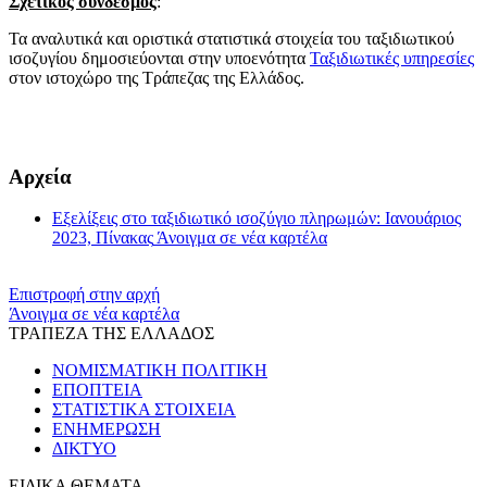
Σχετικός σύνδεσμος
:
Τα αναλυτικά και οριστικά στατιστικά στοιχεία του ταξιδιωτικού
ισοζυγίου δημοσιεύονται στην υποενότητα
Ταξιδιωτικές υπηρεσίες
στον ιστοχώρο της Τράπεζας της Ελλάδος.
​​
Αρχεία
Εξελίξεις στο ταξιδιωτικό ισοζύγιο πληρωμών: Ιανουάριος
2023, Πίνακας
Άνοιγμα σε νέα καρτέλα
Επιστροφή στην αρχή
Άνοιγμα σε νέα καρτέλα
ΤΡΑΠΕΖΑ ΤΗΣ ΕΛΛΑΔΟΣ
ΝΟΜΙΣΜΑΤΙΚΗ ΠΟΛΙΤΙΚΗ
ΕΠΟΠΤΕΙΑ
ΣΤΑΤΙΣΤΙΚΑ ΣΤΟΙΧΕΙΑ
ΕΝΗΜΕΡΩΣΗ
ΔΙΚΤΥΟ
ΕΙΔΙΚΑ ΘΕΜΑΤΑ