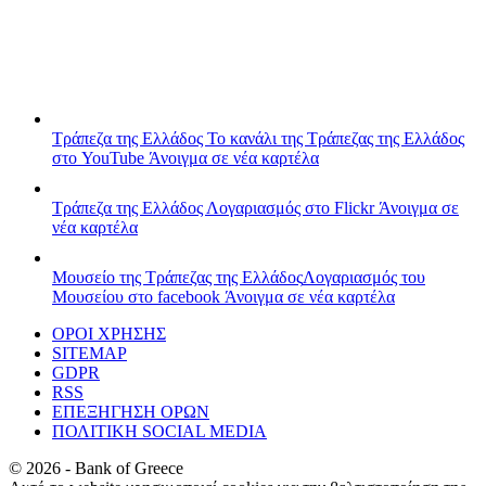
Τράπεζα της Ελλάδος
Το κανάλι της Τράπεζας της Ελλάδος
στο YouTube
Άνοιγμα σε νέα καρτέλα
Τράπεζα της Ελλάδος
Λογαριασμός στο Flickr
Άνοιγμα σε
νέα καρτέλα
Μουσείο της Τράπεζας της Ελλάδος
Λογαριασμός του
Μουσείου στο facebook
Άνοιγμα σε νέα καρτέλα
ΟΡΟΙ ΧΡΗΣΗΣ
SITEMAP
GDPR
RSS
ΕΠΕΞΗΓΗΣΗ ΟΡΩΝ
ΠΟΛΙΤΙΚΗ SOCIAL MEDIA
©
2026
- Bank of Greece