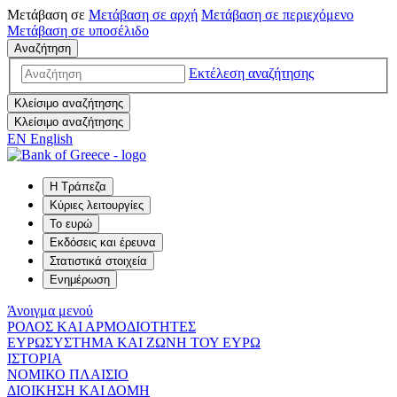
Μετάβαση σε
Μετάβαση σε
αρχή
Μετάβαση σε
περιεχόμενο
Μετάβαση σε
υποσέλιδο
Αναζήτηση
Εκτέλεση αναζήτησης
Κλείσιμο αναζήτησης
Κλείσιμο αναζήτησης
EN
English
Η Τράπεζα
Κύριες λειτουργίες
Το ευρώ
Εκδόσεις και έρευνα
Στατιστικά στοιχεία
Ενημέρωση
Άνοιγμα μενού
ΡΟΛΟΣ ΚΑΙ ΑΡΜΟΔΙΟΤΗΤΕΣ
ΕΥΡΩΣΥΣΤΗΜΑ ΚΑΙ ΖΩΝΗ ΤΟΥ ΕΥΡΩ
ΙΣΤΟΡΙΑ
ΝΟΜΙΚΟ ΠΛΑΙΣΙΟ
ΔΙΟΙΚΗΣΗ ΚΑΙ ΔΟΜΗ