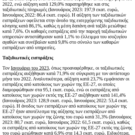
2022, ενώ αύξηση κατά 129,0% παρατηρήθηκε και στις
ταξιδιωτικές πληρωμές (Ιανουάριος 2023: 197,9 εκατ. ευρώ,
Ιανουάριος 2022: 86,4 εκατ. ευρώ). Η αύξηση των ταξιδιωτικών
εισπράξεων οφείλεται στην άνοδο της εισερχόμενης ταξιδιωτικής
κίνησης κατά 86,1%, καθώς η μέση δαπάνη ανά ταξίδι μειώθηκε
κατά 7,6%. Οι καθαρές εισπράξεις από την παροχή ταξιδιωτικών
υπηρεσιών αντιστάθμισαν κατά 1,1% το έλλειμμα του ισοζυγίου
αγαθών και συνέβαλαν κατά 9,8% στο σύνολο των καθαρών
εισπράξεων από υπηρεσίες.
Ταξιδιωτικές εισπράξεις
Τον
Ιανουάριο του 2023
, όπως προαναφέρθηκε, οι ταξιδιωτικές
εισπράξεις αυξήθηκαν κατά 71,9% σε σύγκριση με τον αντίστοιχο
μήνα του 2022. Αναλυτικότερα, αύξηση κατά 23,7% εμφάνισαν οι
εισπράξεις από κατοίκους των χωρών της ΕΕ-27, οι οποίες
διαμορφώθηκαν στα 95,1 εκατ. ευρώ, ενώ οι εισπράξεις από
κατοίκους των χωρών εκτός της ΕΕ-27 αυξήθηκαν κατά 141,4%
(Ιανουάριος 2023: 128,9 εκατ. ευρώ, Ιανουάριος 2022: 53,4 εκατ.
ευρώ). Η άνοδος των εισπράξεων από κατοίκους των χωρών της
ΕΕ-27 ήταν αποτέλεσμα της αύξησης των εισπράξεων από
κατοίκους των χωρών της ζώνης του ευρώ κατά 31,3% (Ιανουάριος
2023: 80,7 εκατ. ευρώ, Ιανουάριος 2022: 61,5 εκατ. ευρώ), καθώς
οι εισπράξεις από κατοίκους των χωρών της ΕΕ-27 εκτός της ζώνης
του ευρώ μειώθηκαν κατά 6,9% στα 14,3 εκατ. ευρώ. Ειδικότερα,