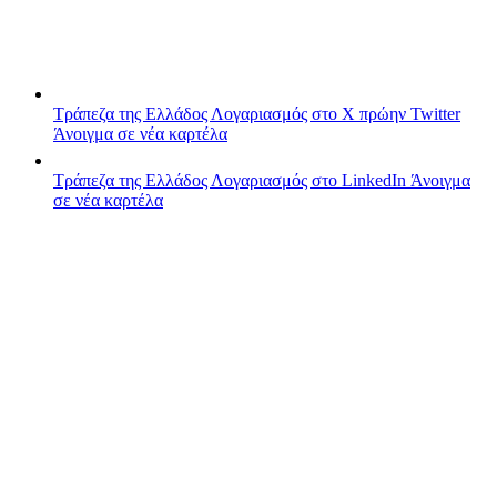
Τράπεζα της Ελλάδος
Λογαριασμός στο X πρώην Twitter
Άνοιγμα σε νέα καρτέλα
Τράπεζα της Ελλάδος
Λογαριασμός στο LinkedIn
Άνοιγμα
σε νέα καρτέλα