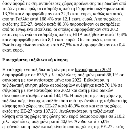
όσον αφορά τις σημαντικότερες χώρες προέλευσης ταξιδιωτών από
τη ζώνη του ευρώ, οι εισπράξεις από τη Γερμανία αυξήθηκαν κατά
13,3% και διαμορφώθηκαν στα 22,3 εκατ. ευρώ, καθώς και αυτές
από τη Γαλλία κατά 168,4% στα 12,1 εκατ. ευρώ. Από τις χώρες
εκτός της ΕΕ-27, άνοδο κατά 48,3% παρουσίασαν οι εισπράξεις
από το Ηνωμένο Βασίλειο, οι οποίες διαμορφώθηκαν στα 20,2
εκατ. ευρώ, ενώ οι εισπράξεις από τις ΗΠΑ αυξήθηκαν κατά 10,4%
και διαμορφώθηκαν στα 8,1 εκατ. ευρώ. Οι εισπράξεις από τη
Ρωσία σημείωσαν πτώση κατά 67,5% και διαμορφώθηκαν στα 0,4
εκατ. ευρώ.
Εισερχόμενη ταξιδιωτική κίνηση
Η εισερχόμενη ταξιδιωτική κίνηση τον
Ιανουάριο του 2023
διαμορφώθηκε σε 635,5 χιλ. ταξιδιώτες, αυξημένη κατά 86,1% σε
σύγκριση με τον αντίστοιχο μήνα του 2022. Ειδικότερα, η
ταξιδιωτική κίνηση μέσω αεροδρομίων αυξήθηκε κατά 70,1% σε
σύγκριση με τον Ιανουάριο του 2022 και αυτή μέσω οδικών
συνοριακών σταθμών κατά 144,1%. Η αύξηση της εισερχόμενης
ταξιδιωτικής κίνησης προήλθε τόσο από την άνοδο της ταξιδιωτικής
κίνησης από χώρες της ΕΕ-27 κατά 48,9% όσο και από τις χώρες
εκτός της ΕΕ-27 κατά 137,2%. Αναλυτικότερα, η ταξιδιωτική
κίνηση από τις χώρες της ζώνης του ευρώ διαμορφώθηκε σε 210,2
χιλ. ταξιδιώτες, αυξημένη κατά 40,6%. Άνοδο κατά 75,0%
εμφάνισε και η ταξιδιωτική κίνηση από τις χώρες της ΕΕ-27 εκτός