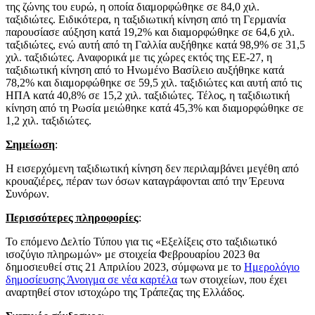
της ζώνης του ευρώ, η οποία διαμορφώθηκε σε 84,0 χιλ.
ταξιδιώτες. Ειδικότερα, η ταξιδιωτική κίνηση από τη Γερμανία
παρουσίασε αύξηση κατά 19,2% και διαμορφώθηκε σε 64,6 χιλ.
ταξιδιώτες, ενώ αυτή από τη Γαλλία αυξήθηκε κατά 98,9% σε 31,5
χιλ. ταξιδιώτες. Αναφορικά με τις χώρες εκτός της ΕΕ-27, η
ταξιδιωτική κίνηση από το Ηνωμένο Βασίλειο αυξήθηκε κατά
78,2% και διαμορφώθηκε σε 59,5 χιλ. ταξιδιώτες και αυτή από τις
ΗΠΑ κατά 40,8% σε 15,2 χιλ. ταξιδιώτες. Τέλος, η ταξιδιωτική
κίνηση από τη Ρωσία μειώθηκε κατά 45,3% και διαμορφώθηκε σε
1,2 χιλ. ταξιδιώτες.
Σημείωση
:
Η εισερχόμενη ταξιδιωτική κίνηση δεν περιλαμβάνει μεγέθη από
κρουαζιέρες, πέραν των όσων καταγράφονται από την Έρευνα
Συνόρων.
Περισσότερες πληροφορίες
:
Το επόμενο Δελτίο Τύπου για τις «Εξελίξεις στο ταξιδιωτικό
ισοζύγιο πληρωμών» με στοιχεία Φεβρουαρίου 2023 θα
δημοσιευθεί στις 21 Απριλίου 2023, σύμφωνα με το
Ημερολόγιο
δημοσίευσης
Άνοιγμα σε νέα καρτέλα
των στοιχείων, που έχει
αναρτηθεί στον ιστοχώρο της Τράπεζας της Ελλάδος.