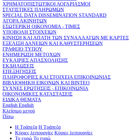
ΧΡΗΜΑΤΟΠΙΣΤΩΤΙΚΟΙ ΛΟΓΑΡΙΑΣΜΟΙ
ΣΤΑΤΙΣΤΙΚΕΣ ΠΛΗΡΩΜΩΝ
SPECIAL DATA DISSEMINATION STANDARD
ΑΓΟΡΑ ΑΚΙΝΗΤΩΝ
ΕΣΩΤΕΡΙΚΗ ΟΙΚΟΝΟΜΙΑ - ΤΙΜΕΣ
ΥΠΟΒΟΛΗ ΣΤΟΙΧΕΙΩΝ
ΚΙΝΗΣΗ ΚΑΙ ΑΠΑΤΗ ΤΩΝ ΣΥΝΑΛΛΑΓΩΝ ΜΕ ΚΑΡΤΕΣ
ΕΞΕΛΙΞΗ ΔΑΝΕΙΩΝ ΚΑΙ ΚΑΘΥΣΤΕΡΗΣΕΩΝ
ΓΡΑΦΕΙΟ ΤΥΠΟΥ
ΕΝΗΜΕΡΩΣΗ ΜΕΤΟΧΩΝ
ΕΥΚΑΙΡΙΕΣ ΑΠΑΣΧΟΛΗΣΗΣ
ΕΚΔΗΛΩΣΕΙΣ
ΕΠΕΞΗΓΗΣΕΙΣ
ΠΛΗΡΟΦΟΡΙΕΣ ΚΑΙ ΣΤΟΙΧΕΙΑ ΕΠΙΚΟΙΝΩΝΙΑΣ
ΒΙΒΛΙΟΘΗΚΗ ΕΙΚΟΝΩΝ ΚΑΙ ΒΙΝΤΕΟ
ΣΥΧΝΕΣ ΕΡΩΤΗΣΕΙΣ - ΕΠΙΚΟΙΝΩΝΙΑ
ΟΙΚΟΝΟΜΙΚΕΣ ΚΑΤΑΣΤΑΣΕΙΣ
ΕΙΔΙΚΑ ΘΕΜΑΤΑ
English
English
Κλείσιμο μενού
Πίσω
Η Τράπεζα
Η Τράπεζα
Κύριες λειτουργίες
Κύριες λειτουργίες
Το ευρώ
Το ευρώ