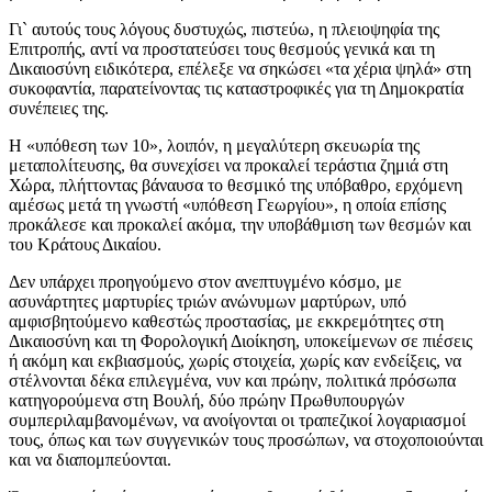
Γι` αυτούς τους λόγους δυστυχώς, πιστεύω, η πλειοψηφία της
Επιτροπής, αντί να προστατεύσει τους θεσμούς γενικά και τη
Δικαιοσύνη ειδικότερα, επέλεξε να σηκώσει «τα χέρια ψηλά» στη
συκοφαντία, παρατείνοντας τις καταστροφικές για τη Δημοκρατία
συνέπειες της.
Η «υπόθεση των 10», λοιπόν, η μεγαλύτερη σκευωρία της
μεταπολίτευσης, θα συνεχίσει να προκαλεί τεράστια ζημιά στη
Χώρα, πλήττοντας βάναυσα το θεσμικό της υπόβαθρο, ερχόμενη
αμέσως μετά τη γνωστή «υπόθεση Γεωργίου», η οποία επίσης
προκάλεσε και προκαλεί ακόμα, την υποβάθμιση των θεσμών και
του Κράτους Δικαίου.
Δεν υπάρχει προηγούμενο στον ανεπτυγμένο κόσμο, με
ασυνάρτητες μαρτυρίες τριών ανώνυμων μαρτύρων, υπό
αμφισβητούμενο καθεστώς προστασίας, με εκκρεμότητες στη
Δικαιοσύνη και τη Φορολογική Διοίκηση, υποκείμενων σε πιέσεις
ή ακόμη και εκβιασμούς, χωρίς στοιχεία, χωρίς καν ενδείξεις, να
στέλνονται δέκα επιλεγμένα, νυν και πρώην, πολιτικά πρόσωπα
κατηγορούμενα στη Βουλή, δύο πρώην Πρωθυπουργών
συμπεριλαμβανομένων, να ανοίγονται οι τραπεζικοί λογαριασμοί
τους, όπως και των συγγενικών τους προσώπων, να στοχοποιούνται
και να διαπομπεύονται.