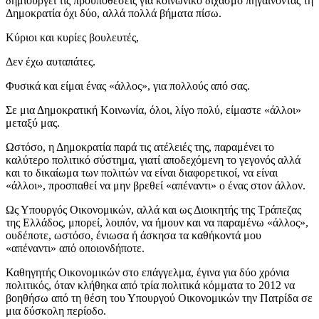
δημιουργεί τις προϋποθέσεις για κοινωνικό διχασμό πηγαίνοντας τη
Δημοκρατία όχι δύο, αλλά πολλά βήματα πίσω
.
Κύριοι και κυρίες βουλευτές,
Δεν έχω αυταπάτες.
Φυσικά και είμαι ένας «άλλος», για πολλούς από σας.
Σε μια Δημοκρατική Κοινωνία, όλοι, λίγο πολύ, είμαστε «άλλοι»
μεταξύ μας.
Ωστόσο, η Δημοκρατία παρά τις ατέλειές της, παραμένει το
καλύτερο πολιτικό σύστημα, γιατί αποδεχόμενη το γεγονός αλλά
και το δικαίωμα των πολιτών να είναι διαφορετικοί, να είναι
«άλλοι», προσπαθεί να μην βρεθεί «απέναντι» ο ένας στον άλλον.
Ως Υπουργός Οικονομικών, αλλά και ως Διοικητής της Τράπεζας
της Ελλάδος, μπορεί, λοιπόν, να ήμουν και να παραμένω «άλλος»,
ουδέποτε, ωστόσο, ένιωσα ή άσκησα τα καθήκοντά μου
«απέναντι» από οποιονδήποτε.
Καθηγητής Οικονομικών στο επάγγελμα, έγινα για δύο χρόνια
πολιτικός, όταν κλήθηκα από τρία πολιτικά κόμματα το 2012 να
βοηθήσω από τη θέση του Υπουργού Οικονομικών την Πατρίδα σε
μια δύσκολη περίοδο.