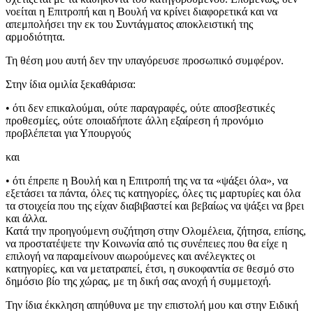
νοείται η Επιτροπή και η Βουλή να κρίνει διαφορετικά και να
απεμπολήσει την εκ του Συντάγματος αποκλειστική της
αρμοδιότητα.
Τη θέση μου αυτή δεν την υπαγόρευσε προσωπικό συμφέρον.
Στην ίδια ομιλία ξεκαθάρισα:
• ότι δεν επικαλούμαι, ούτε παραγραφές, ούτε αποσβεστικές
προθεσμίες, ούτε οποιαδήποτε άλλη εξαίρεση ή προνόμιο
προβλέπεται για Υπουργούς
και
• ότι έπρεπε η Βουλή και η Επιτροπή της να τα «ψάξει όλα», να
εξετάσει τα πάντα, όλες τις κατηγορίες, όλες τις μαρτυρίες και όλα
τα στοιχεία που της είχαν διαβιβαστεί και βεβαίως να ψάξει να βρει
και άλλα.
Κατά την προηγούμενη συζήτηση στην Ολομέλεια, ζήτησα, επίσης,
να προστατέψετε την Κοινωνία από τις συνέπειες που θα είχε η
επιλογή να παραμείνουν αιωρούμενες και ανέλεγκτες οι
κατηγορίες, και να μετατραπεί, έτσι, η συκοφαντία σε θεσμό στο
δημόσιο βίο της χώρας, με τη δική σας ανοχή ή συμμετοχή.
Την ίδια έκκληση απηύθυνα με την επιστολή μου και στην Ειδική