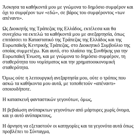
Άσκησα τα καθήκοντά μου με γνώμονα το δημόσιο συμφέρον και
όχι το συμφέρον των «εδώ», σε βάρος του συμφέροντος «των
απέναντι».
Ως Διοικητής της Τράπεζας της Ελλάδος, εκτέλεσα και θα
συνεχίσω να εκτελώ τα καθήκοντά μου με ανεξαρτησία, όπως
επιτάσσει το Καταστατικό της Τράπεζας της Ελλάδος και της
Ευρωπαϊκής Κεντρικής Τράπεζας, στο Διοικητικό Συμβούλιο της
οποίας συμμετέχω. Και αυτό, στο πλαίσιο της Συνθήκης για την
Ευρωπαϊκή Ένωση, και με γνώμονα το δημόσιο συμφέρον, τη
σταθερότητα του νομίσματος και την χρηματοοικονομική
σταθερότητα.
Όμως ούτε η λειτουργική ανεξαρτησία μου, ούτε ο τρόπος που
ασκώ τα καθήκοντα μου αυτά, με τοποθετούν «απέναντι»
οποιουδήποτε.
Η κατασκευή φανταστικών γεγονότων, όμως,
Η βεβαίωση ανύπαρκτων γεγονότων από μάρτυρες χωρίς όνομα,
και γι αυτό ανύπαρκτους
,
Η άρνηση να εξεταστούν οι κατηγορίες και τα γεγονότα αυτά όπως
προβλέπει το Σύνταγμα,