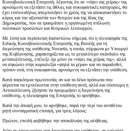
Κοινοβουλευτική Επιτροπή, λέγοντας ότι αν «νίψει τας χείρας» της
αρνούμενη να εξετάσει τις άθλιες και συκοφαντικές κατηγορίες, θα
έχει ενσυνειδήτως απεμπολήσει το χρέος της να αποκαταστήσει το
κύρος και την αξιοπιστία των θεσμών και της ίδιας της
Δημοκρατίας, που τα τραυμάτισε η οργανωμένη σπίλωση
πολιτικών προσώπων και θεσμικών λειτουργών.
Με λύπη και περίσκεψη διαπιστώνω σήμερα, ότι η πλειοψηφία της
Ειδικής Κοινοβουλευτικής Επιτροπής της Βουλής για τη
διερεύνηση της υπόθεσης Novartis, η οποία, σύμφωνα με Υπουργό
της Κυβέρνησης, χαρακτηρίζεται ως το μεγαλύτερο σκάνδαλο της
μεταπολίτευσης, επέλεξε όχι μόνο να «νίψει τας χείρας της», αλλά
να σηκώσει στην κυριολεξία «ψηλά τα χέρια» και να παραδοθεί,
τρόπον τινά, στη συκοφαντία, αρνούμενη να εξετάσει την υπόθεση.
Κατά παγκόσμια πρωτοτυπία, αν και τα δέκα πρόσωπα που
φέρονται να εμπλέκονται στην υπόθεση αυτή, αλλά και σύσσωμη η
Αντιπολίτευση, ζήτησαν να προχωρήσει η διερεύνηση της
υπόθεσης, η πλειοψηφία της Επιτροπής το αρνήθηκε.
Κατά την άποψή μου, το αρνήθηκε, παρά την περί του αντιθέτου
ρητή συνταγματική επιταγή, για τρεις λόγους:
Πρώτον
, επειδή φοβήθηκε την αποκάλυψη της αλήθειας.
Διότι αν προχωρούσε στη διερεύνηση της υπόθεσης, αν καλούσε