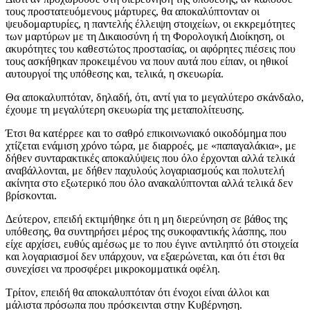
τους προστατευόμενους μάρτυρες, θα αποκαλύπτονταν οι
ψευδομαρτυρίες, η παντελής έλλειψη στοιχείων, οι εκκρεμότητες
των μαρτύρων με τη Δικαιοσύνη ή τη Φορολογική Διοίκηση, οι
ακυρότητες του καθεστώτος προστασίας, οι αφόρητες πιέσεις που
τους ασκήθηκαν προκειμένου να πουν αυτά που είπαν, οι ηθικοί
αυτουργοί της υπόθεσης και, τελικά, η σκευωρία.
Θα αποκαλυπτόταν, δηλαδή, ότι, αντί για το μεγαλύτερο σκάνδαλο,
έχουμε τη μεγαλύτερη σκευωρία της μεταπολίτευσης.
Έτσι θα κατέρρεε και το σαθρό επικοινωνιακό οικοδόμημα που
χτίζεται ενάμιση χρόνο τώρα, με διαρροές, με «παπαγαλάκια», με
δήθεν συνταρακτικές αποκαλύψεις που όλο έρχονται αλλά τελικά
αναβάλλονται, με δήθεν παχυλούς λογαριασμούς και πολυτελή
ακίνητα στο εξωτερικό που όλο ανακαλύπτονται αλλά τελικά δεν
βρίσκονται.
Δεύτερον
, επειδή εκτιμήθηκε ότι η μη διερεύνηση σε βάθος της
υπόθεσης, θα συντηρήσει μέρος της συκοφαντικής λάσπης, που
είχε αρχίσει, ευθύς αμέσως με το που έγινε αντιληπτό ότι στοιχεία
και λογαριασμοί δεν υπάρχουν, να εξαερώνεται, και ότι έτσι θα
συνεχίσει να προσφέρει μικροκομματικά οφέλη.
Τρίτον
, επειδή θα αποκαλυπτόταν ότι ένοχοι είναι άλλοι και
μάλιστα πρόσωπα που πρόσκεινται στην Κυβέρνηση.