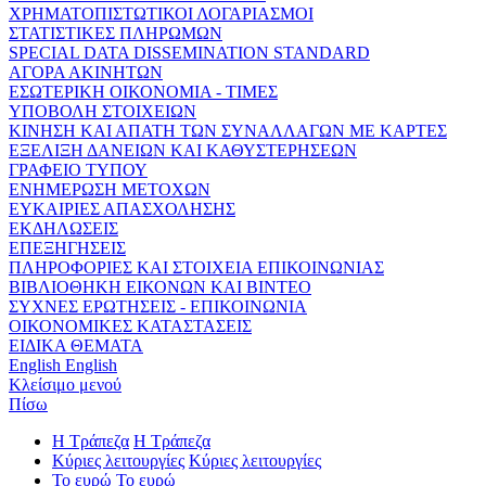
ΧΡΗΜΑΤΟΠΙΣΤΩΤΙΚΟΙ ΛΟΓΑΡΙΑΣΜΟΙ
ΣΤΑΤΙΣΤΙΚΕΣ ΠΛΗΡΩΜΩΝ
SPECIAL DATA DISSEMINATION STANDARD
ΑΓΟΡΑ ΑΚΙΝΗΤΩΝ
ΕΣΩΤΕΡΙΚΗ ΟΙΚΟΝΟΜΙΑ - ΤΙΜΕΣ
ΥΠΟΒΟΛΗ ΣΤΟΙΧΕΙΩΝ
ΚΙΝΗΣΗ ΚΑΙ ΑΠΑΤΗ ΤΩΝ ΣΥΝΑΛΛΑΓΩΝ ΜΕ ΚΑΡΤΕΣ
ΕΞΕΛΙΞΗ ΔΑΝΕΙΩΝ ΚΑΙ ΚΑΘΥΣΤΕΡΗΣΕΩΝ
ΓΡΑΦΕΙΟ ΤΥΠΟΥ
ΕΝΗΜΕΡΩΣΗ ΜΕΤΟΧΩΝ
ΕΥΚΑΙΡΙΕΣ ΑΠΑΣΧΟΛΗΣΗΣ
ΕΚΔΗΛΩΣΕΙΣ
ΕΠΕΞΗΓΗΣΕΙΣ
ΠΛΗΡΟΦΟΡΙΕΣ ΚΑΙ ΣΤΟΙΧΕΙΑ ΕΠΙΚΟΙΝΩΝΙΑΣ
ΒΙΒΛΙΟΘΗΚΗ ΕΙΚΟΝΩΝ ΚΑΙ ΒΙΝΤΕΟ
ΣΥΧΝΕΣ ΕΡΩΤΗΣΕΙΣ - ΕΠΙΚΟΙΝΩΝΙΑ
ΟΙΚΟΝΟΜΙΚΕΣ ΚΑΤΑΣΤΑΣΕΙΣ
ΕΙΔΙΚΑ ΘΕΜΑΤΑ
English
English
Κλείσιμο μενού
Πίσω
Η Τράπεζα
Η Τράπεζα
Κύριες λειτουργίες
Κύριες λειτουργίες
Το ευρώ
Το ευρώ