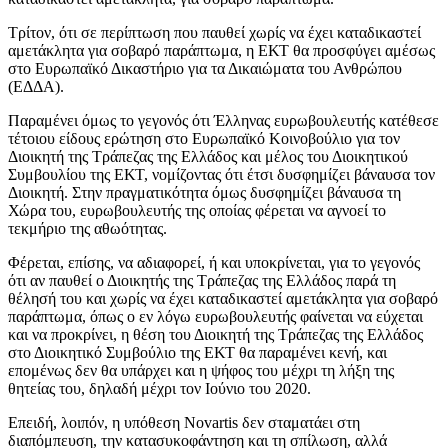
Τρίτον
, ότι σε περίπτωση που παυθεί χωρίς να έχει καταδικαστεί
αμετάκλητα για σοβαρό παράπτωμα, η ΕΚΤ θα προσφύγει αμέσως
στο Ευρωπαϊκό Δικαστήριο για τα Δικαιώματα του Ανθρώπου
(ΕΔΔΑ).
Παραμένει όμως το γεγονός ότι Έλληνας ευρωβουλευτής κατέθεσε
τέτοιου είδους ερώτηση στο Ευρωπαϊκό Κοινοβούλιο για τον
Διοικητή της Τράπεζας της Ελλάδος και μέλος του Διοικητικού
Συμβουλίου της ΕΚΤ, νομίζοντας ότι έτσι δυσφημίζει βάναυσα τον
Διοικητή. Στην πραγματικότητα όμως δυσφημίζει βάναυσα τη
Χώρα του, ευρωβουλευτής της οποίας φέρεται να αγνοεί το
τεκμήριο της αθωότητας.
Φέρεται, επίσης, να αδιαφορεί, ή και υποκρίνεται, για το γεγονός
ότι αν παυθεί ο Διοικητής της Τράπεζας της Ελλάδος παρά τη
θέλησή του και χωρίς να έχει καταδικαστεί αμετάκλητα για σοβαρό
παράπτωμα, όπως ο εν λόγω ευρωβουλευτής φαίνεται να εύχεται
και να προκρίνει, η θέση του Διοικητή της Τράπεζας της Ελλάδος
στο Διοικητικό Συμβούλιο της ΕΚΤ θα παραμένει κενή, και
επομένως δεν θα υπάρχει και η ψήφος του μέχρι τη λήξη της
θητείας του, δηλαδή μέχρι τον Ιούνιο του 2020.
Επειδή, λοιπόν, η υπόθεση Novartis δεν σταματάει στη
διαπόμπευση, την κατασυκοφάντηση και τη σπίλωση, αλλά