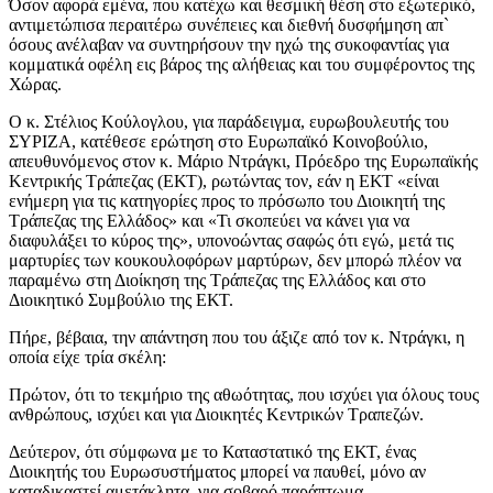
Όσον αφορά εμένα, που κατέχω και θεσμική θέση στο εξωτερικό,
αντιμετώπισα περαιτέρω συνέπειες και διεθνή δυσφήμηση απ`
όσους ανέλαβαν να συντηρήσουν την ηχώ της συκοφαντίας για
κομματικά οφέλη εις βάρος της αλήθειας και του συμφέροντος της
Χώρας.
Ο κ. Στέλιος Κούλογλου, για παράδειγμα, ευρωβουλευτής του
ΣΥΡΙΖΑ, κατέθεσε ερώτηση στο Ευρωπαϊκό Κοινοβούλιο,
απευθυνόμενος στον κ. Μάριο Ντράγκι, Πρόεδρο της Ευρωπαϊκής
Κεντρικής Τράπεζας (ΕΚΤ), ρωτώντας τον, εάν η ΕΚΤ «είναι
ενήμερη για τις κατηγορίες προς το πρόσωπο του Διοικητή της
Τράπεζας της Ελλάδος» και «Τι σκοπεύει να κάνει για να
διαφυλάξει το κύρος της», υπονοώντας σαφώς ότι εγώ, μετά τις
μαρτυρίες των κουκουλοφόρων μαρτύρων, δεν μπορώ πλέον να
παραμένω στη Διοίκηση της Τράπεζας της Ελλάδος και στο
Διοικητικό Συμβούλιο της ΕΚΤ.
Πήρε, βέβαια, την απάντηση που του άξιζε από τον κ. Ντράγκι, η
οποία είχε τρία σκέλη:
Πρώτον
, ότι το τεκμήριο της αθωότητας, που ισχύει για όλους τους
ανθρώπους, ισχύει και για Διοικητές Κεντρικών Τραπεζών.
Δεύτερον
, ότι σύμφωνα με το Καταστατικό της ΕΚΤ, ένας
Διοικητής του Ευρωσυστήματος μπορεί να παυθεί, μόνο αν
καταδικαστεί αμετάκλητα, για σοβαρό παράπτωμα.