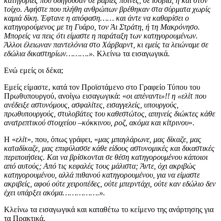
κατηγορίες που οδηγούσαν σε βαριές ποινές, σε ισόβια, ή και στον
τοίχο. Αφήστε που πλήθη ανθρώπων βρέθηκαν στα σύρματα χωρίς
καμιά δίκη. Έφτανε η απόφαση…… και άντε να καθαρίσει ο
κατηγορούμενος με τη Γυάρο, τον Άι Στράτη, ή τη Μακρόνησο.
Μπορείς να πεις ότι είμαστε η παράταξη των κατηγορουμένων.
Άλλοι έλειωναν παντελόνια στο Χάρβαρντ, κι εμείς τα λειώναμε σε
εδώλια δικαστηρίων……….».
Κλείνω τα εισαγωγικά.
Ενώ εμείς οι δέκα;
Εμείς είμαστε, κατά τον Προϊστάμενο στο Γραφείο Τύπου του
Πρωθυπουργού, ανοίγω εισαγωγικά: «
οι απέναντι
»!! η «ελίτ που
ανέδειξε αστυνόμους, ασφαλίτες, εισαγγελείς, υπουργούς,
πρωθυπουργούς, στυλοβάτες του καθεστώτος, απηνείς διώκτες κάθε
ανατρεπτικού στοιχείου –κόκκινου, ροζ, ακόμα και κίτρινου
».
Η «
ελίτ
», που, όπως γράφει, «
μας μπαγλάρωνε, μας δίκαζε, μας
καταδίκαζε, μας επιφύλασσε κάθε είδους αστυνομικές και δικαστικές
περιποιήσεις. Και να βρίσκονται σε θέση κατηγορουμένου κάποιοι
από αυτούς; Από τις κεφαλές τους μάλιστα; Άντε, όχι ακριβώς
κατηγορουμένου, αλλά πιθανού κατηγορουμένου, για να είμαστε
ακριβείς, αφού ούτε χειροπέδες, ούτε μπερντάχι, ούτε καν εδώλιο δεν
έχει υπάρξει ακόμα…………….».
Κλείνω τα εισαγωγικά και καταθέτω το κείμενο της ανάρτησης για
τα Πρακτικά.