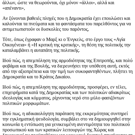
άλλων, ώστε να θεωρούνται, όχι μόνον «άλλοι», αλλά και
«απέναντι»,
Αν ξύνονται βαθειές
πληγές
που η Δημοκρατία έχει επουλώσει
και
καλούνται τα πνεύματα και τα φαντάσματα του παρελθόντος για να
αντιμετωπιστούν οι δυσκολίες του παρόντος
,
Τότε, όπως έγραφαν ο Μαρξ κι ο Ένγκελς, στο έργο τους «Αγία
Οικογένεια» ή «Η κριτική της κριτικής», τη θέση της πολιτικής την
καταλαμβάνει η αυταπάτη της πολιτικής.
Ιδού πώς, η απεμπόληση της αρμοδιότητας της Επιτροπής, και πολύ
φοβάμαι και της Βουλής, να διερευνήσει την υπόθεση αυτή, εκτός
από την αξιοπρέπεια και την τιμή των συκοφαντηθέντων, πλήττει τη
Δημοκρατία και το Κράτος Δικαίου.
Ιδού πώς, η απεμπόληση της αρμοδιότητας, προσφέρει, εν τέλει,
επιχειρήματα κατά της Δημοκρατίας και των πολιτικών αδιακρίτως
ιδεολογίας και κόμματος, ρίχνοντας νερό στο μύλο φασιζόντων
πολιτικών μορφωμάτων.
Ιδού πως, η αδικαιολόγητη παράταση της εκκρεμότητας συντηρεί
την εγκληματική ψευδολογία, συμβάλει στο να δημιουργηθεί στην
κοινωνία η εντύπωση για γενικευμένη ανεντιμότητα του πολιτικού
προσωπικού και των κρατικών λειτουργών της Χώρας και