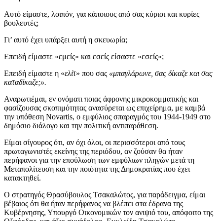
Αυτό είμαστε, λοιπόν, για κάποιους από σας κύριοι και κυρίες
βουλευτές;
Γι’ αυτό έχει υπάρξει αυτή η σκευωρία;
Επειδή είμαστε «εμείς» και εσείς είσαστε «εσείς»;
Επειδή είμαστε η «
ελίτ
» που σας
«μπαγλάρωνε, σας δίκαζε και σας
καταδίκαζε;».
Αναρωτιέμαι, εν ονόματι ποιας άφρονης μικροκομματικής και
φασίζουσας σκοπιμότητας ανασύρεται ως επιχείρημα, με καμβά
την υπόθεση Novartis, ο εμφύλιος σπαραγμός του 1944-1949 στο
δημόσιο διάλογο και την πολιτική αντιπαράθεση.
Είμαι σίγουρος ότι, αν όχι όλοι, οι περισσότεροι από τους
πρωταγωνιστές εκείνης της περιόδου, αν ζούσαν θα ήταν
περήφανοι για την επούλωση των εμφύλιων πληγών μετά τη
Μεταπολίτευση και την ποιότητα της Δημοκρατίας που έχει
κατακτηθεί.
Ο στρατηγός Θρασύβουλος Τσακαλώτος, για παράδειγμα, είμαι
βέβαιος ότι θα ήταν περήφανος να βλέπει στα έδρανα της
Κυβέρνησης, Υπουργό Οικονομικών τον ανιψιό του, απόφοιτο της