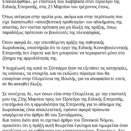
Επαναλήφθηκε, με επιστολή που διαβίβασα στον Πρόεδρο της
Ειδικής Επιτροπής, στις 23 Μαρτίου του τρέχοντος έτους.
Όπως ανέφερα στην ομιλία μου, ακόμα και στην περίπτωση που
είχε διαπιστωθεί «αποσβεστική προθεσμία» του αδικήματος της
απιστίας, δεν νοείται πρόταση για μη δίωξη της πράξης, όπως
παραδόξως πρότειναν οι βουλευτές της πλειοψηφίας.
Όσον αφορά δε, την υποτιθέμενη πράξη της παθητικής
δωροδοκίας, υποστήριξα ότι το έργο της Ειδικής Κοινοβουλευτικής
Επιτροπής δεν έπρεπε και δεν μπορούσε να περιοριστεί μόνο στο
ζήτημα της αρμοδιότητάς της.
Υποχρέωσή της κατά το Σύνταγμα ήταν να εξετάσει τις κατηγορίες,
τις υπόνοιες, τα στοιχεία, και να εκδώσει πόρισμα που θα
εισαγόταν στην Ολομέλεια της Βουλής, για να αποφασίσετε εσείς
αν θα ασκηθεί δίωξη.
Σε συνέχεια, δε, των όσων είπα στην Ολομέλεια, με την επιστολή
μου της 23ης Μαρτίου προς τον Πρόεδρο της Ειδικής Επιτροπής,
επεσήμανα ότι η αρμοδιότητα της Επιτροπής για το αδίκημα της
δωροδοκίας είναι αποκλειστική, εφόσον αφορά πρόσωπα
υπαγόμενα στο άρθρο 86 του Συντάγματος.
Και τούτο διότι από το σχετικό άρθρο του Ποινικού Νόμου,
προκύπτει ότι η πράξη αυτή θεωρείται έγκλημα και τιμωρείται όταν
σχετίζεται με τα καθήκοντα του κατηγορουμένου. Επομένως, δεν