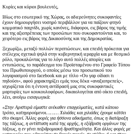
Κυρίες και κύριοι βουλευτές,
Ιδίως στο εσωτερικό της Χώρας, οι αδιερεύνητες συκοφαντίες
έχουν δημιουργήσει νοσηρό περιβάλλον για να παίζουν φτηνό
κομματικό παιχνίδι, χωρίς κανόνες, διάφοροι, εις βάρος της τιμής
και της αξιοπρέπειας των προσώπων που συκοφαντούνται και, το
χειρότερο εις βάρος της Δικαιοσύνης και της Δημοκρατίας.
Ξεχωρίζω, μεταξύ πολλών περιπτώσεων, και επειδή πρόκειται για
στέλεχος σχετικά ψηλά στην κυβερνητική ιεραρχία και με θεσμικό
ρόλο, προκαλώντας για το λόγο αυτό πολλές απορίες και
εντυπώσεις, το παράδειγμα του Προϊσταμένου στο Γραφείο Τύπου
του Πρωθυπουργού, ο οποίος μέσω του προσωπικού του
λογαριασμού στο facebook και με τίτλο «Ου γαρ οίδασι τι
πηδούσι», αφού χαρακτηρίζει εμάς τους δέκα «αναξιοπρεπείς»,
ισχυρίζεται ότι η έντονη αντίδρασή μας στις συκοφαντικές
μαρτυρίες των κουκουλοφόρων, δικαιολογείται από οίκτο επειδή,
λέει, ανοίγω εισαγωγικά:
«Στην Αριστερά είμαστε ανέκαθεν επαγγελματίες, κατά κάποιο
τρόπο, κατηγορούμενοι……… Χιλιάδες και χιλιάδες έχουμε κάτσει
στο σκαμνί. Άλλες φορές για ήσσονα αδικήματα, όπως η διατάραξη
της τάξεως, η αντίσταση κατά της αρχής, η εξύβριση οργάνων της
τάξεως, η εν γένει πεζοδρομιακή δραστηριότητα. Και άλλες φορές με