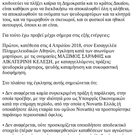
κινδυνεύει να πλήξει καίρια τη Δημοκρατία και το κράτος Δικαίου,
είναι καθήκον μου να διεκδικήσω να αποκαλυφθεί όλη η αλήθεια,
να αποκαλυφθούν τα ονόματα των ψευδομαρτύρων και τα κίνητρά
τους, και να τιμωρηθούν οι σκευωροί, και οι φυσικοί και ηθικοί
αυτουργοί, όποιοι κι αν είναι.
Για τούτο έχω προβεί μέχρι σήμερα στις εξής ενέργειες:
Πρώτον
, κατέθεσα στις 4 Απριλίου 2018, στον Εισαγγελέα
Πλημμελειοδικών Αθηνών, έγκληση κατά των ανωνύμων
μαρτύρων, με τις ονομασίες ΜΑΞΙΜΟΣ ΣΑΡΑΦΗΣ και
ΑΙΚΑΤΕΡΙΝΗ ΚΕΛΕΣΗ, με καταγγελλόμενες πράξεις:
ψευδορκία μάρτυρος, ψευδής καταμήνυση και συκοφαντική
δυσφήμηση.
Στο πλαίσιο της έγκλησης αυτής σημειώνεται ότι:
• Δεν αναφέρεται καμία συγκεκριμένη πράξη ή παράλειψη, στην
οποία προέβην, με την ιδιότητά μου ως Υπουργός Οικονομικών
κατά την επίμαχη περίοδο, από την οποία η Novartis Ελλάς (ή
οποιαδήποτε άλλη εταιρία του ομίλου Novartis) να προσπορίστηκε
παράνομο περιουσιακό όφελος.
• Δεν αναφέρεται, ούτε προσκομίζεται οποιοδήποτε αποδεικτικό
στοιχείο (πέραν των προαναφερθεισών καταθέσεων των αγνώστων