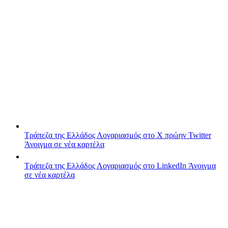
Τράπεζα της Ελλάδος
Λογαριασμός στο X πρώην Twitter
Άνοιγμα σε νέα καρτέλα
Τράπεζα της Ελλάδος
Λογαριασμός στο LinkedIn
Άνοιγμα
σε νέα καρτέλα