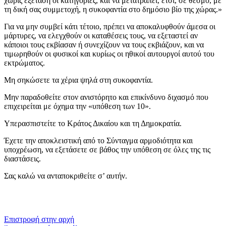
χωρίς εξέταση οι κατηγορίες, και να μετατραπεί, έτσι, σε θεσμό, με
τη δική σας συμμετοχή, η συκοφαντία στο δημόσιο βίο της χώρας.»
Για να μην συμβεί κάτι τέτοιο, πρέπει να αποκαλυφθούν άμεσα οι
μάρτυρες, να ελεγχθούν οι καταθέσεις τους, να εξεταστεί αν
κάποιοι τους εκβίασαν ή συνεχίζουν να τους εκβιάζουν, και να
τιμωρηθούν οι φυσικοί και κυρίως οι ηθικοί αυτουργοί αυτού του
εκτρώματος.
Μη σηκώσετε τα χέρια ψηλά στη συκοφαντία.
Μην παραδοθείτε στον ανιστόρητο και επικίνδυνο διχασμό που
επιχειρείται με όχημα την «υπόθεση των 10».
Υπερασπιστείτε το Κράτος Δικαίου και τη Δημοκρατία.
Έχετε την αποκλειστική από το Σύνταγμα αρμοδιότητα και
υποχρέωση, να εξετάσετε σε βάθος την υπόθεση σε όλες της τις
διαστάσεις.
Σας καλώ να ανταποκριθείτε σ’ αυτήν.
​​
Επιστροφή στην αρχή