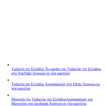
Τράπεζα της Ελλάδος
Το κανάλι της Τράπεζας της Ελλάδος
στο YouTube
Άνοιγμα σε νέα καρτέλα
Τράπεζα της Ελλάδος
Λογαριασμός στο Flickr
Άνοιγμα σε
νέα καρτέλα
Μουσείο της Τράπεζας της Ελλάδος
Λογαριασμός του
Μουσείου στο facebook
Άνοιγμα σε νέα καρτέλα