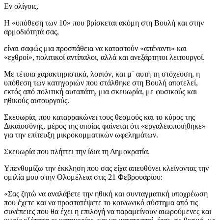
Εν ολίγοις,
Η «υπόθεση των 10» που βρίσκεται ακόμη στη Βουλή και στην
αρμοδιότητά σας,
είναι σαφώς μια προσπάθεια να καταστούν «απέναντι» και
«εχθροί», πολιτικοί αντίπαλοι, αλλά και ανεξάρτητοι λειτουργοί.
Με τέτοια χαρακτηριστικά, λοιπόν, και μ` αυτή τη στόχευση, η
υπόθεση των κατηγοριών που στάλθηκε στη Βουλή αποτελεί,
εκτός από πολιτική αυταπάτη
, μια σκευωρία, με φυσικούς και
ηθικούς αυτουργούς.
Σκευωρία, που καταρρακώνει τους θεσμούς και το κύρος της
Δικαιοσύνης, μέρος της οποίας φαίνεται ότι «εργαλειοποιήθηκε»
για την επίτευξη μικροκομματικών ωφελημάτων.
Σκευωρία που πλήττει την ίδια τη Δημοκρατία.
Υπενθυμίζω την έκκληση που σας είχα απευθύνει κλείνοντας την
ομιλία μου στην Ολομέλεια στις 21 Φεβρουαρίου:
«Σας ζητώ να αναλάβετε την ηθική και συνταγματική υποχρέωση
που έχετε και να προστατέψετε το κοινωνικό σύστημα από τις
συνέπειες που θα έχει η επιλογή να παραμείνουν αιωρούμενες και