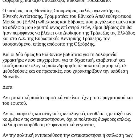
Οξφόρδης, και άξιο συνάδελφο, Ευκλείδη Τσακαλώτο.
Ο πατέρας μου, Θανάσης Στουρνάρας, απλός αγωνιστής της
Εθνικής Αντίστασης, Γραμματέας του Εθνικού Απελευθερωτικού
Μετώπου (ΕΑΜ) Φθιώτιδας και Εύβοιας, που μεγάλωσε εμένα και
τα αδέλφια μου κρυπτόμενος επί σειρά ετών, είμαι βέβαιος ότι θα
ήταν περήφανος να βλέπει στη Διοίκηση της Τράπεζας της Ελλάδος
και στο Δ.Σ. της Ευρωπαϊκής Κεντρικής Τράπεζας, τον
υποφαινόμενο, επίσης απόφοιτο της Οξφόρδης.
Και οι δύο όμως θα θλίβονταν βαθύτατα για τη δολοφονία
χαρακτήρων που επιχειρείται, για τη διχαστική, αταβιστική και
φασίζουσα ιδεολογική παλινδρόμηση σε πολιτική ρητορική, σε
μεθοδεύσεις και σε πρακτικές, που χαρακτηρίζουν την υπόθεση
Novartis.
Διότι:
Αν η πολιτική παύσει οριστικά να είναι
τέχνη του πραγματικού και
του εφικτού
,
Αν τις υπαρκτές και αναγκαίες ιδεολογικές αντιθέσεις μεταξύ των
κομμάτων τις αντικαταστήσουν, όχι οι πολιτικές διαφορές απλώς,
αλλά η αντιπαράθεση σε φανταστικά γεγονότα
,
Αν την πολιτική αντιπαράθεση την αντικαταστήσει η σπίλωση των