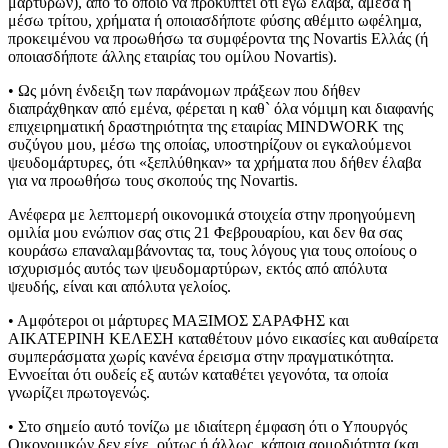
μαρτύρων), από το οποίο να προκύπτει ότι εγώ έλαβα, άμεσα ή
μέσω τρίτου, χρήματα ή οποιασδήποτε φύσης αθέμιτο ωφέλημα,
προκειμένου να προωθήσω τα συμφέροντα της Novartis Ελλάς (ή
οποιασδήποτε άλλης εταιρίας του ομίλου Novartis).
• Ως μόνη ένδειξη των παράνομων πράξεων που δήθεν
διαπράχθηκαν από εμένα, φέρεται η καθ` όλα νόμιμη και διαφανής
επιχειρηματική δραστηριότητα της εταιρίας MINDWORK της
συζύγου μου, μέσω της οποίας, υποστηρίζουν οι εγκαλούμενοι
ψευδομάρτυρες, ότι «ξεπλύθηκαν» τα χρήματα που δήθεν έλαβα
για να προωθήσω τους σκοπούς της Novartis.
Ανέφερα με λεπτομερή οικονομικά στοιχεία στην προηγούμενη
ομιλία μου ενώπιον σας στις 21 Φεβρουαρίου, και δεν θα σας
κουράσω επαναλαμβάνοντας τα, τους λόγους για τους οποίους ο
ισχυρισμός αυτός των ψευδομαρτύρων, εκτός από απόλυτα
ψευδής, είναι και απόλυτα γελοίος.
• Αμφότεροι οι μάρτυρες ΜΑΞΙΜΟΣ ΣΑΡΑΦΗΣ και
ΑΙΚΑΤΕΡΙΝΗ ΚΕΛΕΣΗ καταθέτουν μόνο εικασίες και αυθαίρετα
συμπεράσματα χωρίς κανένα έρεισμα στην πραγματικότητα.
Εννοείται ότι ουδείς εξ αυτών καταθέτει γεγονότα, τα οποία
γνωρίζει πρωτογενώς.
• Στο σημείο αυτό τονίζω με ιδιαίτερη έμφαση ότι ο Υπουργός
Οικονομικών δεν είχε, ούτως ή άλλως, κάποια αρμοδιότητα (και