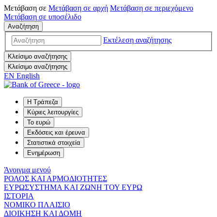
Μετάβαση σε
Μετάβαση σε
αρχή
Μετάβαση σε
περιεχόμενο
Μετάβαση σε
υποσέλιδο
Αναζήτηση
Εκτέλεση αναζήτησης
Κλείσιμο αναζήτησης
Κλείσιμο αναζήτησης
EN
English
Η Τράπεζα
Κύριες λειτουργίες
Το ευρώ
Εκδόσεις και έρευνα
Στατιστικά στοιχεία
Ενημέρωση
Άνοιγμα μενού
ΡΟΛΟΣ ΚΑΙ ΑΡΜΟΔΙΟΤΗΤΕΣ
ΕΥΡΩΣΥΣΤΗΜΑ ΚΑΙ ΖΩΝΗ ΤΟΥ ΕΥΡΩ
ΙΣΤΟΡΙΑ
ΝΟΜΙΚΟ ΠΛΑΙΣΙΟ
ΔΙΟΙΚΗΣΗ ΚΑΙ ΔΟΜΗ