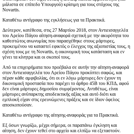
μάλιστα σε επίπεδο Υπουργού) κρίσιμη για τους στόχους της
Novartis.
Καταθέτω αντίγραφο της εγκλήσεως για τα Πρακτικά.
Δεύτερον
, κατέθεσα, στις 27 Μαρτίου 2018, στον Αντιεισαγγελέα
του Αρείου Πάγου αίτηση-αναφορά σχετική με την ακυρότητα του
καθεστώτος ανωνυμίας που παρασχέθηκε στους μάρτυρες,
προκειμένου να καταστεί εφικτός ο έλεγχος της αξιοπιστίας τους, η
σχέση τους με τη Novartis, η οικονομική τους κατάσταση και εν
γένει τα κίνητρα και οι σκοποί τους.
Από τα επιχειρήματα που προέβαλα σε αυτήν την αίτηση-αναφορά
στον Αντιεισαγγελέα του Αρείου Πάγου προκύπτει σαφώς, και
πέραν κάθε αμφιβολίας, ότι οι εν λόγω μάρτυρες δεν έχουν τη
δικονομική προστασία που παρέχει το άρθρο 45Β του ΚΠΔ, αφού
δεν είναι μάρτυρες δημοσίου συμφέροντος. Αντιθέτως, είναι
μάρτυρες ανύπαρκτης αποδεικτικής αξίας και αυτό διότι και
εμπλοκή είχαν στις ερευνώμενες πράξεις και σε ίδιον όφελος
αποσκοπούσαν.
Καταθέτω αντίγραφο της αίτησης-αναφοράς για τα Πρακτικά.
Εξ όσων γνωρίζω, μέχρι σήμερα, οι παραπάνω έγκληση και
αίτηση, δεν έχουν τεθεί στο αρχείο και ελπίζω να εξεταστούν.