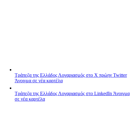
Τράπεζα της Ελλάδος
Λογαριασμός στο X πρώην Twitter
Άνοιγμα σε νέα καρτέλα
Τράπεζα της Ελλάδος
Λογαριασμός στο LinkedIn
Άνοιγμα
σε νέα καρτέλα