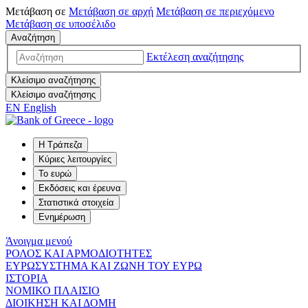
Μετάβαση σε
Μετάβαση σε
αρχή
Μετάβαση σε
περιεχόμενο
Μετάβαση σε
υποσέλιδο
Αναζήτηση
Εκτέλεση αναζήτησης
Κλείσιμο αναζήτησης
Κλείσιμο αναζήτησης
EN
English
Η Τράπεζα
Κύριες λειτουργίες
Το ευρώ
Εκδόσεις και έρευνα
Στατιστικά στοιχεία
Ενημέρωση
Άνοιγμα μενού
ΡΟΛΟΣ ΚΑΙ ΑΡΜΟΔΙΟΤΗΤΕΣ
ΕΥΡΩΣΥΣΤΗΜΑ ΚΑΙ ΖΩΝΗ ΤΟΥ ΕΥΡΩ
ΙΣΤΟΡΙΑ
ΝΟΜΙΚΟ ΠΛΑΙΣΙΟ
ΔΙΟΙΚΗΣΗ ΚΑΙ ΔΟΜΗ