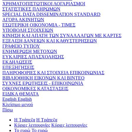
ΧΡΗΜΑΤΟΠΙΣΤΩΤΙΚΟΙ ΛΟΓΑΡΙΑΣΜΟΙ
ΣΤΑΤΙΣΤΙΚΕΣ ΠΛΗΡΩΜΩΝ
SPECIAL DATA DISSEMINATION STANDARD
ΑΓΟΡΑ ΑΚΙΝΗΤΩΝ
ΕΣΩΤΕΡΙΚΗ ΟΙΚΟΝΟΜΙΑ - ΤΙΜΕΣ
ΥΠΟΒΟΛΗ ΣΤΟΙΧΕΙΩΝ
ΚΙΝΗΣΗ ΚΑΙ ΑΠΑΤΗ ΤΩΝ ΣΥΝΑΛΛΑΓΩΝ ΜΕ ΚΑΡΤΕΣ
ΕΞΕΛΙΞΗ ΔΑΝΕΙΩΝ ΚΑΙ ΚΑΘΥΣΤΕΡΗΣΕΩΝ
ΓΡΑΦΕΙΟ ΤΥΠΟΥ
ΕΝΗΜΕΡΩΣΗ ΜΕΤΟΧΩΝ
ΕΥΚΑΙΡΙΕΣ ΑΠΑΣΧΟΛΗΣΗΣ
ΕΚΔΗΛΩΣΕΙΣ
ΕΠΕΞΗΓΗΣΕΙΣ
ΠΛΗΡΟΦΟΡΙΕΣ ΚΑΙ ΣΤΟΙΧΕΙΑ ΕΠΙΚΟΙΝΩΝΙΑΣ
ΒΙΒΛΙΟΘΗΚΗ ΕΙΚΟΝΩΝ ΚΑΙ ΒΙΝΤΕΟ
ΣΥΧΝΕΣ ΕΡΩΤΗΣΕΙΣ - ΕΠΙΚΟΙΝΩΝΙΑ
ΟΙΚΟΝΟΜΙΚΕΣ ΚΑΤΑΣΤΑΣΕΙΣ
ΕΙΔΙΚΑ ΘΕΜΑΤΑ
English
English
Κλείσιμο μενού
Πίσω
Η Τράπεζα
Η Τράπεζα
Κύριες λειτουργίες
Κύριες λειτουργίες
Το ευρώ
Το ευρώ