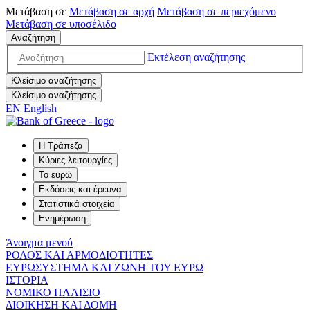
Μετάβαση σε
Μετάβαση σε
αρχή
Μετάβαση σε
περιεχόμενο
Μετάβαση σε
υποσέλιδο
Αναζήτηση
Εκτέλεση αναζήτησης
Κλείσιμο αναζήτησης
Κλείσιμο αναζήτησης
EN
English
Η Τράπεζα
Κύριες λειτουργίες
Το ευρώ
Εκδόσεις και έρευνα
Στατιστικά στοιχεία
Ενημέρωση
Άνοιγμα μενού
ΡΟΛΟΣ ΚΑΙ ΑΡΜΟΔΙΟΤΗΤΕΣ
ΕΥΡΩΣΥΣΤΗΜΑ ΚΑΙ ΖΩΝΗ ΤΟΥ ΕΥΡΩ
ΙΣΤΟΡΙΑ
ΝΟΜΙΚΟ ΠΛΑΙΣΙΟ
ΔΙΟΙΚΗΣΗ ΚΑΙ ΔΟΜΗ