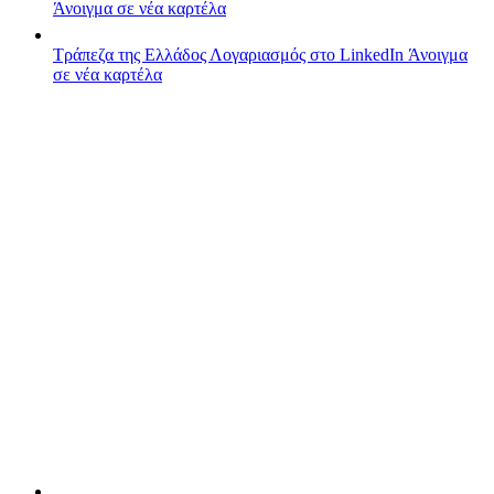
Άνοιγμα σε νέα καρτέλα
Τράπεζα της Ελλάδος
Λογαριασμός στο LinkedIn
Άνοιγμα
σε νέα καρτέλα