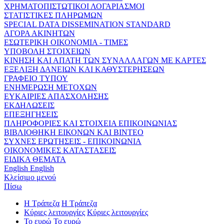
ΧΡΗΜΑΤΟΠΙΣΤΩΤΙΚΟΙ ΛΟΓΑΡΙΑΣΜΟΙ
ΣΤΑΤΙΣΤΙΚΕΣ ΠΛΗΡΩΜΩΝ
SPECIAL DATA DISSEMINATION STANDARD
ΑΓΟΡΑ ΑΚΙΝΗΤΩΝ
ΕΣΩΤΕΡΙΚΗ ΟΙΚΟΝΟΜΙΑ - ΤΙΜΕΣ
ΥΠΟΒΟΛΗ ΣΤΟΙΧΕΙΩΝ
ΚΙΝΗΣΗ ΚΑΙ ΑΠΑΤΗ ΤΩΝ ΣΥΝΑΛΛΑΓΩΝ ΜΕ ΚΑΡΤΕΣ
ΕΞΕΛΙΞΗ ΔΑΝΕΙΩΝ ΚΑΙ ΚΑΘΥΣΤΕΡΗΣΕΩΝ
ΓΡΑΦΕΙΟ ΤΥΠΟΥ
ΕΝΗΜΕΡΩΣΗ ΜΕΤΟΧΩΝ
ΕΥΚΑΙΡΙΕΣ ΑΠΑΣΧΟΛΗΣΗΣ
ΕΚΔΗΛΩΣΕΙΣ
ΕΠΕΞΗΓΗΣΕΙΣ
ΠΛΗΡΟΦΟΡΙΕΣ ΚΑΙ ΣΤΟΙΧΕΙΑ ΕΠΙΚΟΙΝΩΝΙΑΣ
ΒΙΒΛΙΟΘΗΚΗ ΕΙΚΟΝΩΝ ΚΑΙ ΒΙΝΤΕΟ
ΣΥΧΝΕΣ ΕΡΩΤΗΣΕΙΣ - ΕΠΙΚΟΙΝΩΝΙΑ
ΟΙΚΟΝΟΜΙΚΕΣ ΚΑΤΑΣΤΑΣΕΙΣ
ΕΙΔΙΚΑ ΘΕΜΑΤΑ
English
English
Κλείσιμο μενού
Πίσω
Η Τράπεζα
Η Τράπεζα
Κύριες λειτουργίες
Κύριες λειτουργίες
Το ευρώ
Το ευρώ