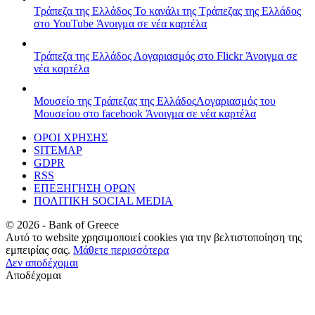
Τράπεζα της Ελλάδος
Το κανάλι της Τράπεζας της Ελλάδος
στο YouTube
Άνοιγμα σε νέα καρτέλα
Τράπεζα της Ελλάδος
Λογαριασμός στο Flickr
Άνοιγμα σε
νέα καρτέλα
Μουσείο της Τράπεζας της Ελλάδος
Λογαριασμός του
Μουσείου στο facebook
Άνοιγμα σε νέα καρτέλα
ΟΡΟΙ ΧΡΗΣΗΣ
SITEMAP
GDPR
RSS
ΕΠΕΞΗΓΗΣΗ ΟΡΩΝ
ΠΟΛΙΤΙΚΗ SOCIAL MEDIA
©
2026
- Bank of Greece
Αυτό το website χρησιμοποιεί cookies για την βελτιστοποίηση της
εμπειρίας σας.
Μάθετε περισσότερα
Δεν αποδέχομαι
Αποδέχομαι