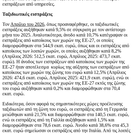
εισπράξεων από υπηρεσίες.
Ταξιδιωτικές εισπράξεις
Τον
Απρίλιο του 2026
, όπως προαναφέρθηκε, οι ταξιδιωτικές
εισπράξεις αυξήθηκαν κατά 9,5% σε σύγκριση με τον αντίστοιχο
μήνα του 2025. Αναλυτικότερα, άνοδο κατά 10,7% κατέγραψαν οι
εισπράξεις από κατοίκους των χωρών της ΕΕ-27, οι οποίες
διαμορφώθηκαν στα 544,9 εκατ. ευρώ, όπως και οι εισπράξεις από
κατοίκους των λοιπών χωρών, οι οποίες αυξήθηκαν κατά 8,2%
(Απρίλιος 2026: 512,5 εκατ. ευρώ, Απρίλιος 2025: 473,7 εκατ.
ευρώ). Η άνοδος των εισπράξεων από κατοίκους των χωρών της
ΕΕ-27 ήταν αποτέλεσμα κυρίως της αύξησης των εισπράξεων από
κατοίκους των χωρών της ζώνης του ευρώ κατά 12,5% (Απρίλιος
2026: 474,6 εκατ. ευρώ, Απρίλιος 2025: 421,9 εκατ. ευρώ), ενώ οι
εισπράξεις από κατοίκους των χωρών της ΕΕ-27 εκτός της ζώνης
του ευρώ αυξήθηκαν κατά 0,2% και διαμορφώθηκαν στα 70,4
εκατ. ευρώ.
Ειδικότερα, όσον αφορά τις σημαντικότερες χώρες προέλευσης
ταξιδιωτών από τη ζώνη του ευρώ, οι εισπράξεις από τη Γερμανία
μειώθηκαν κατά 21,5% και διαμορφώθηκαν στα 140,5 εκατ. ευρώ,
ενώ οι εισπράξεις από τη Γαλλία αυξήθηκαν κατά 1,5% και
διαμορφώθηκαν στα 78,6 εκατ. ευρώ. Άνοδο κατά 38,6% στα 45,3
εκατ. ευρώ σημείωσαν οι εισπράξεις από την Ιταλία. Από τις λοιπές