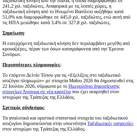
ταξιδιωτική κίνηση από την Ιταλία, η οποία διαμορφώθηκε σε
241,2 χιλ. ταξιδιώτες. Αναφορικά με τις λοιπές χώρες, η
ταξιδιωτική κίνηση από το Ηνωμένο Βασίλειο αυξήθηκε κατά
51,0% και διαμορφώθηκε σε 445,0 χιλ. ταξιδιώτες, ενώ αυτή από
τις ΗΠΑ μειώθηκε κατά 3,4% σε 327,8 χιλ. ταξιδιώτες.
Σημείωση
:
Η εισερχόμενη ταξιδιωτική κίνηση δεν περιλαμβάνει μεγέθη από
κρουαζιέρες, πέραν των όσων καταγράφονται από την Έρευνα
Συνόρων.
Περισσότερες πληροφορίες
:
Το επόμενο Δελτίο Τύπου για τις «Εξελίξεις στο ταξιδιωτικό
ισοζύγιο πληρωμών» με στοιχεία Μαΐου 2026 θα δημοσιευθεί στις
22 Ιουλίου 2026, σύμφωνα με το
Ημερολόγιο δημοσίευσης
στοιχείων
Άνοιγμα σε νέα καρτέλα
που έχει αναρτηθεί στον
ιστοχώρο της Τράπεζας της Ελλάδος.
Σχετικός σύνδεσμος
:
Τα αναλυτικά και οριστικά στατιστικά στοιχεία του ταξιδιωτικού
ισοζυγίου δημοσιεύονται στην υποενότητα
Ταξιδιωτικές υπηρεσίες
στον ιστοχώρο της Τράπεζας της Ελλάδος.