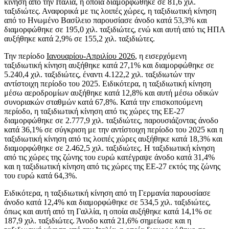
κίνηση από την Ιταλία, η οποία διαμορφώθηκε σε 81,6 χιλ.
ταξιδιώτες. Αναφορικά με τις λοιπές χώρες, η ταξιδιωτική κίνηση
από το Ηνωμένο Βασίλειο παρουσίασε άνοδο κατά 53,3% και
διαμορφώθηκε σε 195,0 χιλ. ταξιδιώτες, ενώ και αυτή από τις ΗΠΑ
αυξήθηκε κατά 2,9% σε 155,2 χιλ. ταξιδιώτες.
Την περίοδο
Ιανουαρίου-Απριλίου 2026
, η εισερχόμενη
ταξιδιωτική κίνηση αυξήθηκε κατά 27,1% και διαμορφώθηκε σε
5.240,4 χιλ. ταξιδιώτες, έναντι 4.122,2 χιλ. ταξιδιωτών την
αντίστοιχη περίοδο του 2025. Ειδικότερα, η ταξιδιωτική κίνηση
μέσω αεροδρομίων αυξήθηκε κατά 12,8% και αυτή μέσω οδικών
συνοριακών σταθμών κατά 67,8%. Κατά την επισκοπούμενη
περίοδο, η ταξιδιωτική κίνηση από τις χώρες της ΕΕ-27
διαμορφώθηκε σε 2.777,9 χιλ. ταξιδιώτες, παρουσιάζοντας άνοδο
κατά 36,1% σε σύγκριση με την αντίστοιχη περίοδο του 2025 και η
ταξιδιωτική κίνηση από τις λοιπές χώρες αυξήθηκε κατά 18,3% και
διαμορφώθηκε σε 2.462,5 χιλ. ταξιδιώτες. Η ταξιδιωτική κίνηση
από τις χώρες της ζώνης του ευρώ κατέγραψε άνοδο κατά 31,4%
και η ταξιδιωτική κίνηση από τις χώρες της ΕΕ-27 εκτός της ζώνης
του ευρώ κατά 64,3%.
Ειδικότερα, η ταξιδιωτική κίνηση από τη Γερμανία παρουσίασε
άνοδο κατά 12,4% και διαμορφώθηκε σε 534,5 χιλ. ταξιδιώτες,
όπως και αυτή από τη Γαλλία, η οποία αυξήθηκε κατά 14,1% σε
187,9 χιλ. ταξιδιώτες. Άνοδο κατά 21,6% σημείωσε και η