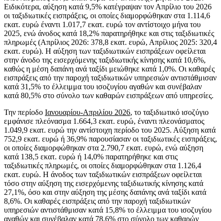
Ειδικότερα, αύξηση κατά 9,5% κατέγραψαν τον Απρίλιο του 2026
οι ταξιδιωτικές εισπράξεις, οι οποίες διαμορφώθηκαν στα 1.114,6
εκατ. ευρώ έναντι 1.017,7 εκατ. ευρώ τον αντίστοιχο μήνα του
2025, ενώ άνοδος κατά 18,2% παρατηρήθηκε και στις ταξιδιωτικές
πληρωμές (Απρίλιος 2026: 378,8 εκατ. ευρώ, Απρίλιος 2025: 320,4
εκατ. ευρώ). Η αύξηση των ταξιδιωτικών εισπράξεων οφείλεται
στην άνοδο της εισερχόμενης ταξιδιωτικής κίνησης κατά 10,6%,
καθώς η μέση δαπάνη ανά ταξίδι μειώθηκε κατά 1,0%. Οι καθαρές
εισπράξεις από την παροχή ταξιδιωτικών υπηρεσιών αντιστάθμισαν
κατά 31,5% το έλλειμμα του ισοζυγίου αγαθών και συνέβαλαν
κατά 80,5% στο σύνολο των καθαρών εισπράξεων από υπηρεσίες.
Την περίοδο
Ιανουαρίου-Απριλίου 2026
, το ταξιδιωτικό ισοζύγιο
εμφάνισε πλεόνασμα 1.664,3 εκατ. ευρώ, έναντι πλεονάσματος
1.049,9 εκατ. ευρώ την αντίστοιχη περίοδο του 2025. Αύξηση κατά
752,9 εκατ. ευρώ ή 36,9% παρουσίασαν οι ταξιδιωτικές εισπράξεις,
οι οποίες διαμορφώθηκαν στα 2.790,7 εκατ. ευρώ, ενώ αύξηση
κατά 138,5 εκατ. ευρώ ή 14,0% παρατηρήθηκε και στις
ταξιδιωτικές πληρωμές, οι οποίες διαμορφώθηκαν στα 1.126,4
εκατ. ευρώ. Η άνοδος των ταξιδιωτικών εισπράξεων οφείλεται
τόσο στην αύξηση της εισερχόμενης ταξιδιωτικής κίνησης κατά
27,1%, όσο και στην αύξηση της μέσης δαπάνης ανά ταξίδι κατά
8,6%. Οι καθαρές εισπράξεις από την παροχή ταξιδιωτικών
υπηρεσιών αντιστάθμισαν κατά 15,8% το έλλειμμα του ισοζυγίου
αγαθών και συνέβαλαν κατά 78,6% στο σύνολο των καθαρών