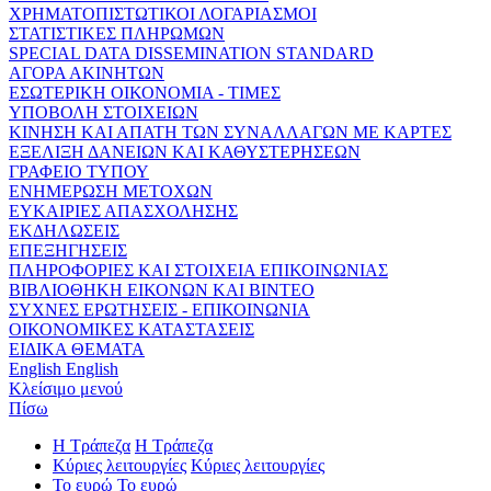
ΧΡΗΜΑΤΟΠΙΣΤΩΤΙΚΟΙ ΛΟΓΑΡΙΑΣΜΟΙ
ΣΤΑΤΙΣΤΙΚΕΣ ΠΛΗΡΩΜΩΝ
SPECIAL DATA DISSEMINATION STANDARD
ΑΓΟΡΑ ΑΚΙΝΗΤΩΝ
ΕΣΩΤΕΡΙΚΗ ΟΙΚΟΝΟΜΙΑ - ΤΙΜΕΣ
ΥΠΟΒΟΛΗ ΣΤΟΙΧΕΙΩΝ
ΚΙΝΗΣΗ ΚΑΙ ΑΠΑΤΗ ΤΩΝ ΣΥΝΑΛΛΑΓΩΝ ΜΕ ΚΑΡΤΕΣ
ΕΞΕΛΙΞΗ ΔΑΝΕΙΩΝ ΚΑΙ ΚΑΘΥΣΤΕΡΗΣΕΩΝ
ΓΡΑΦΕΙΟ ΤΥΠΟΥ
ΕΝΗΜΕΡΩΣΗ ΜΕΤΟΧΩΝ
ΕΥΚΑΙΡΙΕΣ ΑΠΑΣΧΟΛΗΣΗΣ
ΕΚΔΗΛΩΣΕΙΣ
ΕΠΕΞΗΓΗΣΕΙΣ
ΠΛΗΡΟΦΟΡΙΕΣ ΚΑΙ ΣΤΟΙΧΕΙΑ ΕΠΙΚΟΙΝΩΝΙΑΣ
ΒΙΒΛΙΟΘΗΚΗ ΕΙΚΟΝΩΝ ΚΑΙ ΒΙΝΤΕΟ
ΣΥΧΝΕΣ ΕΡΩΤΗΣΕΙΣ - ΕΠΙΚΟΙΝΩΝΙΑ
ΟΙΚΟΝΟΜΙΚΕΣ ΚΑΤΑΣΤΑΣΕΙΣ
ΕΙΔΙΚΑ ΘΕΜΑΤΑ
English
English
Κλείσιμο μενού
Πίσω
Η Τράπεζα
Η Τράπεζα
Κύριες λειτουργίες
Κύριες λειτουργίες
Το ευρώ
Το ευρώ