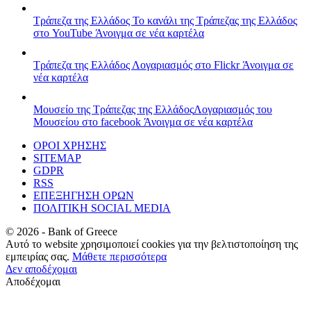
Τράπεζα της Ελλάδος
Το κανάλι της Τράπεζας της Ελλάδος
στο YouTube
Άνοιγμα σε νέα καρτέλα
Τράπεζα της Ελλάδος
Λογαριασμός στο Flickr
Άνοιγμα σε
νέα καρτέλα
Μουσείο της Τράπεζας της Ελλάδος
Λογαριασμός του
Μουσείου στο facebook
Άνοιγμα σε νέα καρτέλα
ΟΡΟΙ ΧΡΗΣΗΣ
SITEMAP
GDPR
RSS
ΕΠΕΞΗΓΗΣΗ ΟΡΩΝ
ΠΟΛΙΤΙΚΗ SOCIAL MEDIA
©
2026
- Bank of Greece
Αυτό το website χρησιμοποιεί cookies για την βελτιστοποίηση της
εμπειρίας σας.
Μάθετε περισσότερα
Δεν αποδέχομαι
Αποδέχομαι