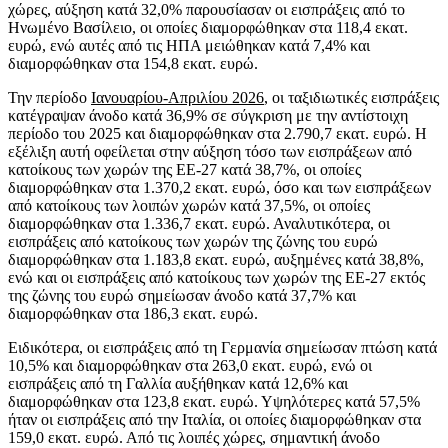
χώρες, αύξηση κατά 32,0% παρουσίασαν οι εισπράξεις από το
Ηνωμένο Βασίλειο, οι οποίες διαμορφώθηκαν στα 118,4 εκατ.
ευρώ, ενώ αυτές από τις ΗΠΑ μειώθηκαν κατά 7,4% και
διαμορφώθηκαν στα 154,8 εκατ. ευρώ.
Την περίοδο
Ιανουαρίου-Απριλίου 2026
, οι ταξιδιωτικές εισπράξεις
κατέγραψαν άνοδο κατά 36,9% σε σύγκριση με την αντίστοιχη
περίοδο του 2025 και διαμορφώθηκαν στα 2.790,7 εκατ. ευρώ. Η
εξέλιξη αυτή οφείλεται στην αύξηση τόσο των εισπράξεων από
κατοίκους των χωρών της ΕΕ-27 κατά 38,7%, οι οποίες
διαμορφώθηκαν στα 1.370,2 εκατ. ευρώ, όσο και των εισπράξεων
από κατοίκους των λοιπών χωρών κατά 37,5%, οι οποίες
διαμορφώθηκαν στα 1.336,7 εκατ. ευρώ. Αναλυτικότερα, οι
εισπράξεις από κατοίκους των χωρών της ζώνης του ευρώ
διαμορφώθηκαν στα 1.183,8 εκατ. ευρώ, αυξημένες κατά 38,8%,
ενώ και οι εισπράξεις από κατοίκους των χωρών της ΕΕ-27 εκτός
της ζώνης του ευρώ σημείωσαν άνοδο κατά 37,7% και
διαμορφώθηκαν στα 186,3 εκατ. ευρώ.
Ειδικότερα, οι εισπράξεις από τη Γερμανία σημείωσαν πτώση κατά
10,5% και διαμορφώθηκαν στα 263,0 εκατ. ευρώ, ενώ οι
εισπράξεις από τη Γαλλία αυξήθηκαν κατά 12,6% και
διαμορφώθηκαν στα 123,8 εκατ. ευρώ. Υψηλότερες κατά 57,5%
ήταν οι εισπράξεις από την Ιταλία, οι οποίες διαμορφώθηκαν στα
159,0 εκατ. ευρώ. Από τις λοιπές χώρες, σημαντική άνοδο