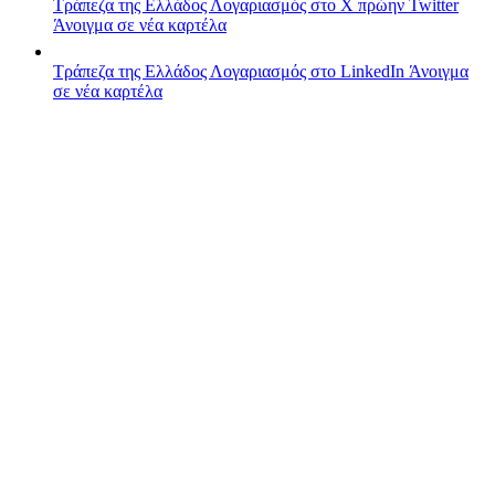
Τράπεζα της Ελλάδος
Λογαριασμός στο X πρώην Twitter
Άνοιγμα σε νέα καρτέλα
Τράπεζα της Ελλάδος
Λογαριασμός στο LinkedIn
Άνοιγμα
σε νέα καρτέλα