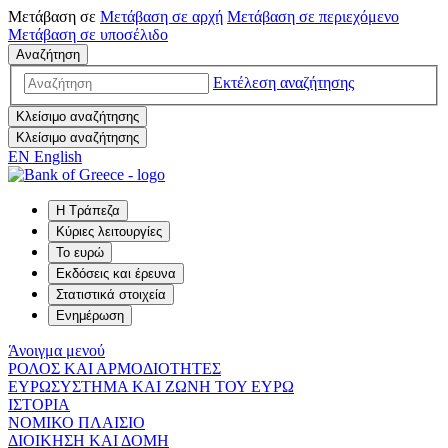
Μετάβαση σε
Μετάβαση σε
αρχή
Μετάβαση σε
περιεχόμενο
Μετάβαση σε
υποσέλιδο
Αναζήτηση
Εκτέλεση αναζήτησης
Κλείσιμο αναζήτησης
Κλείσιμο αναζήτησης
EN
English
Η Τράπεζα
Κύριες λειτουργίες
Το ευρώ
Εκδόσεις και έρευνα
Στατιστικά στοιχεία
Ενημέρωση
Άνοιγμα μενού
ΡΟΛΟΣ ΚΑΙ ΑΡΜΟΔΙΟΤΗΤΕΣ
ΕΥΡΩΣΥΣΤΗΜΑ ΚΑΙ ΖΩΝΗ ΤΟΥ ΕΥΡΩ
ΙΣΤΟΡΙΑ
ΝΟΜΙΚΟ ΠΛΑΙΣΙΟ
ΔΙΟΙΚΗΣΗ ΚΑΙ ΔΟΜΗ