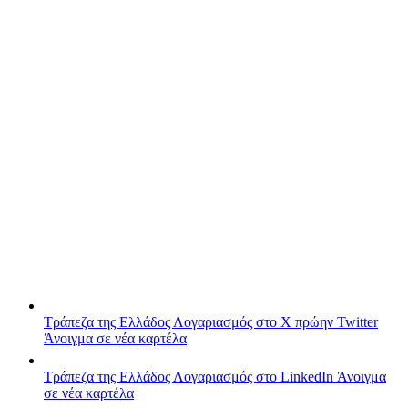
Τράπεζα της Ελλάδος
Λογαριασμός στο X πρώην Twitter
Άνοιγμα σε νέα καρτέλα
Τράπεζα της Ελλάδος
Λογαριασμός στο LinkedIn
Άνοιγμα
σε νέα καρτέλα