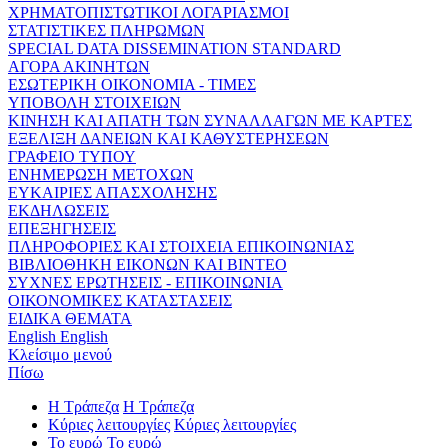
ΧΡΗΜΑΤΟΠΙΣΤΩΤΙΚΟΙ ΛΟΓΑΡΙΑΣΜΟΙ
ΣΤΑΤΙΣΤΙΚΕΣ ΠΛΗΡΩΜΩΝ
SPECIAL DATA DISSEMINATION STANDARD
ΑΓΟΡΑ ΑΚΙΝΗΤΩΝ
ΕΣΩΤΕΡΙΚΗ ΟΙΚΟΝΟΜΙΑ - ΤΙΜΕΣ
ΥΠΟΒΟΛΗ ΣΤΟΙΧΕΙΩΝ
ΚΙΝΗΣΗ ΚΑΙ ΑΠΑΤΗ ΤΩΝ ΣΥΝΑΛΛΑΓΩΝ ΜΕ ΚΑΡΤΕΣ
ΕΞΕΛΙΞΗ ΔΑΝΕΙΩΝ ΚΑΙ ΚΑΘΥΣΤΕΡΗΣΕΩΝ
ΓΡΑΦΕΙΟ ΤΥΠΟΥ
ΕΝΗΜΕΡΩΣΗ ΜΕΤΟΧΩΝ
ΕΥΚΑΙΡΙΕΣ ΑΠΑΣΧΟΛΗΣΗΣ
ΕΚΔΗΛΩΣΕΙΣ
ΕΠΕΞΗΓΗΣΕΙΣ
ΠΛΗΡΟΦΟΡΙΕΣ ΚΑΙ ΣΤΟΙΧΕΙΑ ΕΠΙΚΟΙΝΩΝΙΑΣ
ΒΙΒΛΙΟΘΗΚΗ ΕΙΚΟΝΩΝ ΚΑΙ ΒΙΝΤΕΟ
ΣΥΧΝΕΣ ΕΡΩΤΗΣΕΙΣ - ΕΠΙΚΟΙΝΩΝΙΑ
ΟΙΚΟΝΟΜΙΚΕΣ ΚΑΤΑΣΤΑΣΕΙΣ
ΕΙΔΙΚΑ ΘΕΜΑΤΑ
English
English
Κλείσιμο μενού
Πίσω
Η Τράπεζα
Η Τράπεζα
Κύριες λειτουργίες
Κύριες λειτουργίες
Το ευρώ
Το ευρώ