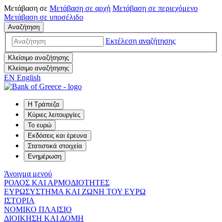
Μετάβαση σε
Μετάβαση σε
αρχή
Μετάβαση σε
περιεχόμενο
Μετάβαση σε
υποσέλιδο
Αναζήτηση
Εκτέλεση αναζήτησης
Κλείσιμο αναζήτησης
Κλείσιμο αναζήτησης
EN
English
Η Τράπεζα
Κύριες λειτουργίες
Το ευρώ
Εκδόσεις και έρευνα
Στατιστικά στοιχεία
Ενημέρωση
Άνοιγμα μενού
ΡΟΛΟΣ ΚΑΙ ΑΡΜΟΔΙΟΤΗΤΕΣ
ΕΥΡΩΣΥΣΤΗΜΑ ΚΑΙ ΖΩΝΗ ΤΟΥ ΕΥΡΩ
ΙΣΤΟΡΙΑ
ΝΟΜΙΚΟ ΠΛΑΙΣΙΟ
ΔΙΟΙΚΗΣΗ ΚΑΙ ΔΟΜΗ