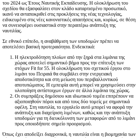
του 2024 ως Έτους Ναυτικής Εκπαίδευσης. Η ολοκλήρωση του
σχεδίου θα εξασφαλίσει στον κλάδο καταρτισμένο προσωπικό,
ικανό να ανταποκριθεί στις προκλήσεις της νέας τεχνολογίας,
ειδικευμένο στις νέες κανονιστικές απαιτήσεις και, κυρίως, σε θέση
να συνεισφέρει ουσιαστικά στην περαιτέρω ανάπτυξη της
ναυτιλίας.
Σε εθνικό επίπεδο, η αναβάθμιση των υποδομών πρέπει να
αποτελέσει βασική προτεραιότητα. Ενδεικτικά:
Η ηλεκτροδότηση πλοίων από την ξηρά στα λιμάνια της
χώρας αποτελεί σημαντικό βήμα προς την επίτευξη των
στόχων Fit for 55. Η ολοκλήρωση του σχετικού έργου στο
λιμάνι του Πειραιά θα συμβάλει στην ενεργειακή
αποδοτικότητα και στη μείωση του περιβαλλοντικού
αποτυπώματος. Η εμπειρία αυτή μπορεί να χρησιμεύσει στην
υλοποίηση αντίστοιχων έργων σε άλλα λιμάνια της χώρας.
Οι συμπράξεις δημόσιου και ιδιωτικού τομέα επιτρέπουν να
αξιοποιηθούν πόροι και από τους δύο τομείς με σημαντικά
οφέλη. Στη ναυτιλία, το εργαλείο αυτό μπορεί να αφορά την
ανάπτυξη και διαχείριση λιμένων, καθώς και την ανάπτυξη
υποδομών για τη διευκόλυνση των μεταφορών από το λιμάνι
προς οποιοδήποτε σημείο προορισμού.
Όπως έχει αποδείξει διαχρονικά, η ναυτιλία είναι η βιομηχανία των