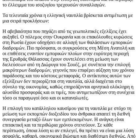
το έλλειμμα του ισοζυγίου τρεχουσών συναλλαγών.
Τα τελευταία χρόνια η ελληνική ναυτιλία βρίσκεται αντιμέτωπη με
μια σειρά προκλήσεων:
Η αβεβαιότητα που πηγάζει από τις γεωπολιτικές εξελίξεις έχει
αυξηθεί. Ο πόλεμος στην Ουκρανία και οι επακόλουθες κυρώσεις
στη Ρωσία έχουν οδηγήσει σε αλλαγή των θαλάσσιων εμπορικών
διαδρομών. Πιο πρόσφατα, οι συγκρούσεις στη Μέση Ανατολή και
οι επιθέσεις εναντίον εμπορικών πλοίων στην ευρύτερη περιοχή
της Ερυθράς Θάλασσας έχουν συντελέσει στη μείωση των
διελεύσεων από τη Διώρυγα του Σουέζ, με συνέπεια την επιλογή
μακρύτερων διαδρομών, γεγονός που επιφέρει αύξηση του χρόνου
παράδοσης και του κόστους μεταφοράς. Ο αντίκτυπος αυτών των
εξελίξεων δεν περιορίζεται στη ναυτιλία, αλλά διαχέεται στο
σύνολο της οικονομίας, καθώς επηρεάζονται αρνητικά ολόκληρη η
αλυσίδα προσφοράς και οι τιμές, που αντιμετωπίζουν στη συνέχεια
τόσο οι παραγωγοί όσο και οι καταναλωτές.
Η επιλογή του κατάλληλου καυσίμου για τη ναυτιλία με στόχο τη
μείωση των εκπομπών διοξειδίου του άνθρακα απαιτεί τη διεθνή
συνεργασία μεταξύ όλων των εμπλεκομένων. Η ανάγκη είναι
επιτακτική και τα περιθώρια χρόνου στενεύουν. Σε κάθε
περίπτωση, όποια λύση κι αν επιλεγεί, θα πρέπει να είναι μια λύση
ασφαλής, καθαρή, οικονομικά βιώσιμη και διαθέσιμη διεθνώς. Από