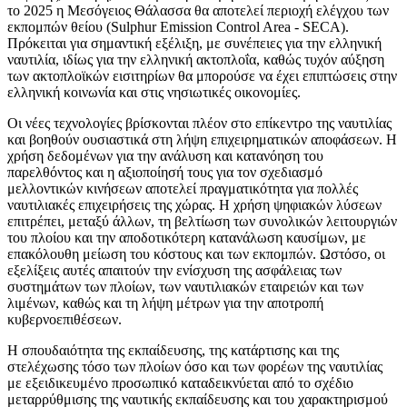
το 2025 η Μεσόγειος Θάλασσα θα αποτελεί περιοχή ελέγχου των
εκπομπών θείου (Sulphur Emission Control Area - SECA).
Πρόκειται για σημαντική εξέλιξη, με συνέπειες για την ελληνική
ναυτιλία, ιδίως για την ελληνική ακτοπλοΐα, καθώς τυχόν αύξηση
των ακτοπλοϊκών εισιτηρίων θα μπορούσε να έχει επιπτώσεις στην
ελληνική κοινωνία και στις νησιωτικές οικονομίες.
Οι νέες τεχνολογίες βρίσκονται πλέον στο επίκεντρο της ναυτιλίας
και βοηθούν ουσιαστικά στη λήψη επιχειρηματικών αποφάσεων. Η
χρήση δεδομένων για την ανάλυση και κατανόηση του
παρελθόντος και η αξιοποίησή τους για τον σχεδιασμό
μελλοντικών κινήσεων αποτελεί πραγματικότητα για πολλές
ναυτιλιακές επιχειρήσεις της χώρας. Η χρήση ψηφιακών λύσεων
επιτρέπει, μεταξύ άλλων, τη βελτίωση των συνολικών λειτουργιών
του πλοίου και την αποδοτικότερη κατανάλωση καυσίμων, με
επακόλουθη μείωση του κόστους και των εκπομπών. Ωστόσο, οι
εξελίξεις αυτές απαιτούν την ενίσχυση της ασφάλειας των
συστημάτων των πλοίων, των ναυτιλιακών εταιρειών και των
λιμένων, καθώς και τη λήψη μέτρων για την αποτροπή
κυβερνοεπιθέσεων.
Η σπουδαιότητα της εκπαίδευσης, της κατάρτισης και της
στελέχωσης τόσο των πλοίων όσο και των φορέων της ναυτιλίας
με εξειδικευμένο προσωπικό καταδεικνύεται από το σχέδιο
μεταρρύθμισης της ναυτικής εκπαίδευσης και του χαρακτηρισμού