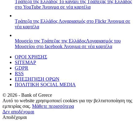
Τράπεζα της Ελλάδος
Το κανάλι της Τράπεζας της Ελλάδος
στο YouTube
Άνοιγμα σε νέα καρτέλα
Τράπεζα της Ελλάδος
Λογαριασμός στο Flickr
Άνοιγμα σε
νέα καρτέλα
Μουσείο της Τράπεζας της Ελλάδος
Λογαριασμός του
Μουσείου στο facebook
Άνοιγμα σε νέα καρτέλα
ΟΡΟΙ ΧΡΗΣΗΣ
SITEMAP
GDPR
RSS
ΕΠΕΞΗΓΗΣΗ ΟΡΩΝ
ΠΟΛΙΤΙΚΗ SOCIAL MEDIA
©
2026
- Bank of Greece
Αυτό το website χρησιμοποιεί cookies για την βελτιστοποίηση της
εμπειρίας σας.
Μάθετε περισσότερα
Δεν αποδέχομαι
Αποδέχομαι