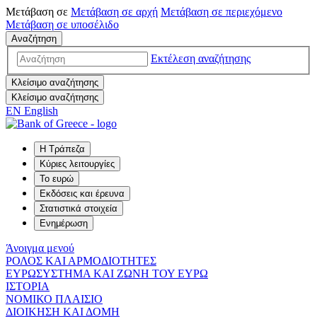
Μετάβαση σε
Μετάβαση σε
αρχή
Μετάβαση σε
περιεχόμενο
Μετάβαση σε
υποσέλιδο
Αναζήτηση
Εκτέλεση αναζήτησης
Κλείσιμο αναζήτησης
Κλείσιμο αναζήτησης
EN
English
Η Τράπεζα
Κύριες λειτουργίες
Το ευρώ
Εκδόσεις και έρευνα
Στατιστικά στοιχεία
Ενημέρωση
Άνοιγμα μενού
ΡΟΛΟΣ ΚΑΙ ΑΡΜΟΔΙΟΤΗΤΕΣ
ΕΥΡΩΣΥΣΤΗΜΑ ΚΑΙ ΖΩΝΗ ΤΟΥ ΕΥΡΩ
ΙΣΤΟΡΙΑ
ΝΟΜΙΚΟ ΠΛΑΙΣΙΟ
ΔΙΟΙΚΗΣΗ ΚΑΙ ΔΟΜΗ