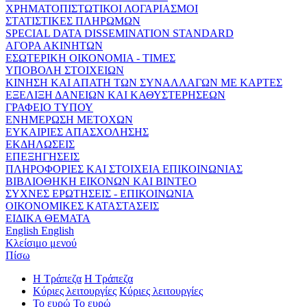
ΧΡΗΜΑΤΟΠΙΣΤΩΤΙΚΟΙ ΛΟΓΑΡΙΑΣΜΟΙ
ΣΤΑΤΙΣΤΙΚΕΣ ΠΛΗΡΩΜΩΝ
SPECIAL DATA DISSEMINATION STANDARD
ΑΓΟΡΑ ΑΚΙΝΗΤΩΝ
ΕΣΩΤΕΡΙΚΗ ΟΙΚΟΝΟΜΙΑ - ΤΙΜΕΣ
ΥΠΟΒΟΛΗ ΣΤΟΙΧΕΙΩΝ
ΚΙΝΗΣΗ ΚΑΙ ΑΠΑΤΗ ΤΩΝ ΣΥΝΑΛΛΑΓΩΝ ΜΕ ΚΑΡΤΕΣ
ΕΞΕΛΙΞΗ ΔΑΝΕΙΩΝ ΚΑΙ ΚΑΘΥΣΤΕΡΗΣΕΩΝ
ΓΡΑΦΕΙΟ ΤΥΠΟΥ
ΕΝΗΜΕΡΩΣΗ ΜΕΤΟΧΩΝ
ΕΥΚΑΙΡΙΕΣ ΑΠΑΣΧΟΛΗΣΗΣ
ΕΚΔΗΛΩΣΕΙΣ
ΕΠΕΞΗΓΗΣΕΙΣ
ΠΛΗΡΟΦΟΡΙΕΣ ΚΑΙ ΣΤΟΙΧΕΙΑ ΕΠΙΚΟΙΝΩΝΙΑΣ
ΒΙΒΛΙΟΘΗΚΗ ΕΙΚΟΝΩΝ ΚΑΙ ΒΙΝΤΕΟ
ΣΥΧΝΕΣ ΕΡΩΤΗΣΕΙΣ - ΕΠΙΚΟΙΝΩΝΙΑ
ΟΙΚΟΝΟΜΙΚΕΣ ΚΑΤΑΣΤΑΣΕΙΣ
ΕΙΔΙΚΑ ΘΕΜΑΤΑ
English
English
Κλείσιμο μενού
Πίσω
Η Τράπεζα
Η Τράπεζα
Κύριες λειτουργίες
Κύριες λειτουργίες
Το ευρώ
Το ευρώ