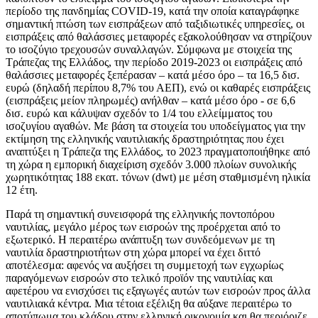
περίοδο της πανδημίας COVID-19, κατά την οποία καταγράφηκε
σημαντική πτώση των εισπράξεων από ταξιδιωτικές υπηρεσίες, οι
εισπράξεις από θαλάσσιες μεταφορές εξακολούθησαν να στηρίζουν
το ισοζύγιο τρεχουσών συναλλαγών. Σύμφωνα με στοιχεία της
Τράπεζας της Ελλάδος, την περίοδο 2019-2023 οι εισπράξεις από
θαλάσσιες μεταφορές ξεπέρασαν – κατά μέσο όρο – τα 16,5 δισ.
ευρώ (δηλαδή περίπου 8,7% του ΑΕΠ), ενώ οι καθαρές εισπράξεις
(εισπράξεις μείον πληρωμές) ανήλθαν – κατά μέσο όρο - σε 6,6
δισ. ευρώ και κάλυψαν σχεδόν το 1/4 του ελλείμματος του
ισοζυγίου αγαθών. Με βάση τα στοιχεία του υποδείγματος για την
εκτίμηση της ελληνικής ναυτιλιακής δραστηριότητας που έχει
αναπτύξει η Τράπεζα της Ελλάδος, το 2023 πραγματοποιήθηκε από
τη χώρα η εμπορική διαχείριση σχεδόν 3.000 πλοίων συνολικής
χωρητικότητας 188 εκατ. τόνων (dwt) με μέση σταθμισμένη ηλικία
12 έτη.
Παρά τη σημαντική συνεισφορά της ελληνικής ποντοπόρου
ναυτιλίας, μεγάλο μέρος των εισροών της προέρχεται από το
εξωτερικό. Η περαιτέρω ανάπτυξη των συνδεόμενων με τη
ναυτιλία δραστηριοτήτων στη χώρα μπορεί να έχει διττό
αποτέλεσμα: αφενός να αυξήσει τη συμμετοχή των εγχωρίως
παραγόμενων εισροών στο τελικό προϊόν της ναυτιλίας και
αφετέρου να ενισχύσει τις εξαγωγές αυτών των εισροών προς άλλα
ναυτιλιακά κέντρα. Μια τέτοια εξέλιξη θα αύξανε περαιτέρω το
αποτύπωμα του κλάδου στην ελληνική οικονομία και θα περιόριζε