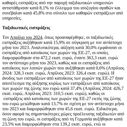
καθαρές εισπράξεις από την παροχή ταξιδιωτικών υπηρεσιών
αντιστάθμισαν κατά 8,1% το έλλειμμα του ισοζυγίου αγαθών και
συνέβαλαν κατά 45,8% στο σύνολο των καθαρών εισπράξεων από
υπηρεσίες.
Ταξιδιωτικές εισπράξεις
Τον
Απρίλιο του 2024
, όπως προαναφέρθηκε, οι ταξιδιωτικές
εισπράξεις αυξήθηκαν κατά 15,9% σε σύγκριση με τον αντίστοιχο
μήνα του 2023. Αναλυτικότερα, αύξηση κατά 30,0% εμφάνισαν οι
εισπράξεις από κατοίκους των χωρών της ΕΕ-27, οι οποίες
διαμορφώθηκαν στα 472,2 εκατ. ευρώ, έναντι 363,3 εκατ. ευρώ
τον αντίστοιχο μήνα του 2023, καθώς και οι εισπράξεις από
κατοίκους των λοιπών χωρών που αυξήθηκαν κατά 0,6% (Απρίλιος
2024: 328,3 εκατ. ευρώ, Απρίλιος 2023: 326,4 εκατ. ευρώ). Η
άνοδος των εισπράξεων από κατοίκους των χωρών της ΕΕ-27 ήταν
αποτέλεσμα της αύξησης κυρίως των εισπράξεων από κατοίκους
των χωρών της ζώνης του ευρώ κατά 37,4% (Απρίλιος 2024: 426,7
εκατ. ευρώ, Απρίλιος 2023: 310,5 εκατ. ευρώ), καθώς οι
εισπράξεις από κατοίκους των χωρών της ΕΕ-27 εκτός της ζώνης
του ευρώ μειώθηκαν κατά 13,7% σε σχέση με τον αντίστοιχο μήνα
του 2023 και διαμορφώθηκαν στα 45,6 εκατ. ευρώ. Ειδικότερα,
όσον αφορά τις σημαντικότερες χώρες προέλευσης ταξιδιωτών από
τη ζώνη του ευρώ, οι εισπράξεις από τη Γερμανία αυξήθηκαν κατά
23,5% και διαμορφώθηκαν στα 139,2 εκατ. ευρώ, ενώ οι