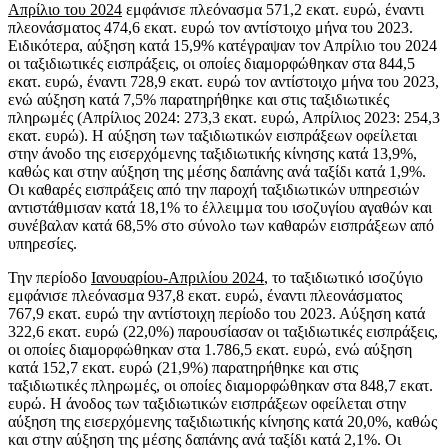
Απρίλιο του 2024
εμφάνισε πλεόνασμα 571,2 εκατ. ευρώ, έναντι
πλεονάσματος 474,6 εκατ. ευρώ τον αντίστοιχο μήνα του 2023.
Ειδικότερα, αύξηση κατά 15,9% κατέγραψαν τον Απρίλιο του 2024
οι ταξιδιωτικές εισπράξεις, οι οποίες διαμορφώθηκαν στα 844,5
εκατ. ευρώ, έναντι 728,9 εκατ. ευρώ τον αντίστοιχο μήνα του 2023,
ενώ αύξηση κατά 7,5% παρατηρήθηκε και στις ταξιδιωτικές
πληρωμές (Απρίλιος 2024: 273,3 εκατ. ευρώ, Απρίλιος 2023: 254,3
εκατ. ευρώ). Η αύξηση των ταξιδιωτικών εισπράξεων οφείλεται
στην άνοδο της εισερχόμενης ταξιδιωτικής κίνησης κατά 13,9%,
καθώς και στην αύξηση της μέσης δαπάνης ανά ταξίδι κατά 1,9%.
Οι καθαρές εισπράξεις από την παροχή ταξιδιωτικών υπηρεσιών
αντιστάθμισαν κατά 18,1% το έλλειμμα του ισοζυγίου αγαθών και
συνέβαλαν κατά 68,5% στο σύνολο των καθαρών εισπράξεων από
υπηρεσίες.
Την περίοδο
Ιανουαρίου-Απριλίου 2024
, το ταξιδιωτικό ισοζύγιο
εμφάνισε πλεόνασμα 937,8 εκατ. ευρώ, έναντι πλεονάσματος
767,9 εκατ. ευρώ την αντίστοιχη περίοδο του 2023. Αύξηση κατά
322,6 εκατ. ευρώ (22,0%) παρουσίασαν οι ταξιδιωτικές εισπράξεις,
οι οποίες διαμορφώθηκαν στα 1.786,5 εκατ. ευρώ, ενώ αύξηση
κατά 152,7 εκατ. ευρώ (21,9%) παρατηρήθηκε και στις
ταξιδιωτικές πληρωμές, οι οποίες διαμορφώθηκαν στα 848,7 εκατ.
ευρώ. Η άνοδος των ταξιδιωτικών εισπράξεων οφείλεται στην
αύξηση της εισερχόμενης ταξιδιωτικής κίνησης κατά 20,0%, καθώς
και στην αύξηση της μέσης δαπάνης ανά ταξίδι κατά 2,1%. Οι