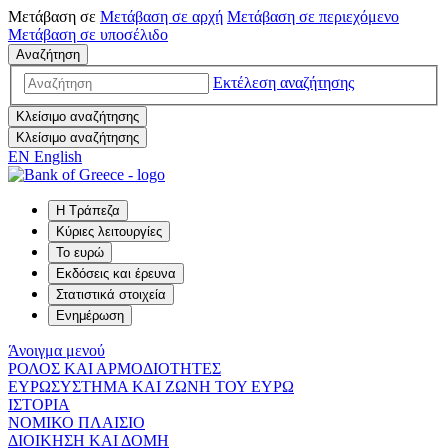
Μετάβαση σε
Μετάβαση σε
αρχή
Μετάβαση σε
περιεχόμενο
Μετάβαση σε
υποσέλιδο
Αναζήτηση
Εκτέλεση αναζήτησης
Κλείσιμο αναζήτησης
Κλείσιμο αναζήτησης
EN
English
Η Τράπεζα
Κύριες λειτουργίες
Το ευρώ
Εκδόσεις και έρευνα
Στατιστικά στοιχεία
Ενημέρωση
Άνοιγμα μενού
ΡΟΛΟΣ ΚΑΙ ΑΡΜΟΔΙΟΤΗΤΕΣ
ΕΥΡΩΣΥΣΤΗΜΑ ΚΑΙ ΖΩΝΗ ΤΟΥ ΕΥΡΩ
ΙΣΤΟΡΙΑ
ΝΟΜΙΚΟ ΠΛΑΙΣΙΟ
ΔΙΟΙΚΗΣΗ ΚΑΙ ΔΟΜΗ