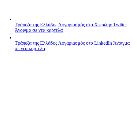
Τράπεζα της Ελλάδος
Λογαριασμός στο X πρώην Twitter
Άνοιγμα σε νέα καρτέλα
Τράπεζα της Ελλάδος
Λογαριασμός στο LinkedIn
Άνοιγμα
σε νέα καρτέλα