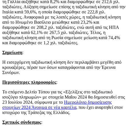
τη Γαλλία αυξήθηκε κατά 8,2% και διαμορφώθηκε σε 212,6 χιλ.
ταξιδιώτες. Αύξηση σημείωσε επίσης η ταξιδιωτική κίνηση από την
Ιταλία κατά 59,6%, η οποία διαμορφώθηκε σε 222,8 χιλ.
ταξιδιώτες. Αναφορικά με τις λοιπές χώρες, η ταξιδιωτική κίνηση
από το Ηνωμένο Βασίλειο μειώθηκε κατά 23,2% και
διαμορφώθηκε σε 208,2 χιλ. ταξιδιώτες, ενώ αυτή από τις ΗΠΑ
αυξήθηκε κατά 62,1% σε 267,5 χιλ. ταξιδιώτες. Τέλος, η
ταξιδιωτική κίνηση από τη Ρωσία σημείωσε μείωση κατά 74,4%
και διαμορφώθηκε σε 1,2 χιλ. ταξιδιώτες.
Σημείωση
:
Η εισερχόμενη ταξιδιωτική κίνηση δεν περιλαμβάνει μεγέθη από
κρουαζιέρες, πέραν των όσων καταγράφονται από την Έρευνα
Συνόρων.
Περισσότερες πληροφορίες
:
Το επόμενο Δελτίο Τύπου για τις «Εξελίξεις στο ταξιδιωτικό
ισοζύγιο πληρωμών» με στοιχεία Μαΐου 2024 θα δημοσιευθεί στις
23 Ιουλίου 2024, σύμφωνα με το
Ημερολόγιο δημοσίευσης
στοιχείων 2024
Άνοιγμα σε νέα καρτέλα
, που έχει αναρτηθεί στον
ιστοχώρο της Τράπεζας της Ελλάδος.
Σχετικός σύνδεσμος
: