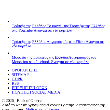
Τράπεζα της Ελλάδος
Το κανάλι της Τράπεζας της Ελλάδος
στο YouTube
Άνοιγμα σε νέα καρτέλα
Τράπεζα της Ελλάδος
Λογαριασμός στο Flickr
Άνοιγμα σε
νέα καρτέλα
Μουσείο της Τράπεζας της Ελλάδος
Λογαριασμός του
Μουσείου στο facebook
Άνοιγμα σε νέα καρτέλα
ΟΡΟΙ ΧΡΗΣΗΣ
SITEMAP
GDPR
RSS
ΕΠΕΞΗΓΗΣΗ ΟΡΩΝ
ΠΟΛΙΤΙΚΗ SOCIAL MEDIA
©
2026
- Bank of Greece
Αυτό το website χρησιμοποιεί cookies για την βελτιστοποίηση της
εμπειρίας σας.
Μάθετε περισσότερα