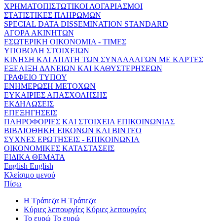
ΧΡΗΜΑΤΟΠΙΣΤΩΤΙΚΟΙ ΛΟΓΑΡΙΑΣΜΟΙ
ΣΤΑΤΙΣΤΙΚΕΣ ΠΛΗΡΩΜΩΝ
SPECIAL DATA DISSEMINATION STANDARD
ΑΓΟΡΑ ΑΚΙΝΗΤΩΝ
ΕΣΩΤΕΡΙΚΗ ΟΙΚΟΝΟΜΙΑ - ΤΙΜΕΣ
ΥΠΟΒΟΛΗ ΣΤΟΙΧΕΙΩΝ
ΚΙΝΗΣΗ ΚΑΙ ΑΠΑΤΗ ΤΩΝ ΣΥΝΑΛΛΑΓΩΝ ΜΕ ΚΑΡΤΕΣ
ΕΞΕΛΙΞΗ ΔΑΝΕΙΩΝ ΚΑΙ ΚΑΘΥΣΤΕΡΗΣΕΩΝ
ΓΡΑΦΕΙΟ ΤΥΠΟΥ
ΕΝΗΜΕΡΩΣΗ ΜΕΤΟΧΩΝ
ΕΥΚΑΙΡΙΕΣ ΑΠΑΣΧΟΛΗΣΗΣ
ΕΚΔΗΛΩΣΕΙΣ
ΕΠΕΞΗΓΗΣΕΙΣ
ΠΛΗΡΟΦΟΡΙΕΣ ΚΑΙ ΣΤΟΙΧΕΙΑ ΕΠΙΚΟΙΝΩΝΙΑΣ
ΒΙΒΛΙΟΘΗΚΗ ΕΙΚΟΝΩΝ ΚΑΙ ΒΙΝΤΕΟ
ΣΥΧΝΕΣ ΕΡΩΤΗΣΕΙΣ - ΕΠΙΚΟΙΝΩΝΙΑ
ΟΙΚΟΝΟΜΙΚΕΣ ΚΑΤΑΣΤΑΣΕΙΣ
ΕΙΔΙΚΑ ΘΕΜΑΤΑ
English
English
Κλείσιμο μενού
Πίσω
Η Τράπεζα
Η Τράπεζα
Κύριες λειτουργίες
Κύριες λειτουργίες
Το ευρώ
Το ευρώ