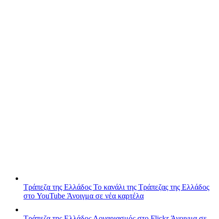
Τράπεζα της Ελλάδος
Το κανάλι της Τράπεζας της Ελλάδος
στο YouTube
Άνοιγμα σε νέα καρτέλα
Τράπεζα της Ελλάδος
Λογαριασμός στο Flickr
Άνοιγμα σε