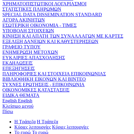
ΧΡΗΜΑΤΟΠΙΣΤΩΤΙΚΟΙ ΛΟΓΑΡΙΑΣΜΟΙ
ΣΤΑΤΙΣΤΙΚΕΣ ΠΛΗΡΩΜΩΝ
SPECIAL DATA DISSEMINATION STANDARD
ΑΓΟΡΑ ΑΚΙΝΗΤΩΝ
ΕΣΩΤΕΡΙΚΗ ΟΙΚΟΝΟΜΙΑ - ΤΙΜΕΣ
ΥΠΟΒΟΛΗ ΣΤΟΙΧΕΙΩΝ
ΚΙΝΗΣΗ ΚΑΙ ΑΠΑΤΗ ΤΩΝ ΣΥΝΑΛΛΑΓΩΝ ΜΕ ΚΑΡΤΕΣ
ΕΞΕΛΙΞΗ ΔΑΝΕΙΩΝ ΚΑΙ ΚΑΘΥΣΤΕΡΗΣΕΩΝ
ΓΡΑΦΕΙΟ ΤΥΠΟΥ
ΕΝΗΜΕΡΩΣΗ ΜΕΤΟΧΩΝ
ΕΥΚΑΙΡΙΕΣ ΑΠΑΣΧΟΛΗΣΗΣ
ΕΚΔΗΛΩΣΕΙΣ
ΕΠΕΞΗΓΗΣΕΙΣ
ΠΛΗΡΟΦΟΡΙΕΣ ΚΑΙ ΣΤΟΙΧΕΙΑ ΕΠΙΚΟΙΝΩΝΙΑΣ
ΒΙΒΛΙΟΘΗΚΗ ΕΙΚΟΝΩΝ ΚΑΙ ΒΙΝΤΕΟ
ΣΥΧΝΕΣ ΕΡΩΤΗΣΕΙΣ - ΕΠΙΚΟΙΝΩΝΙΑ
ΟΙΚΟΝΟΜΙΚΕΣ ΚΑΤΑΣΤΑΣΕΙΣ
ΕΙΔΙΚΑ ΘΕΜΑΤΑ
English
English
Κλείσιμο μενού
Πίσω
Η Τράπεζα
Η Τράπεζα
Κύριες λειτουργίες
Κύριες λειτουργίες
Το ευρώ
Το ευρώ