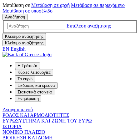
Μετάβαση σε
Μετάβαση σε
αρχή
Μετάβαση σε
περιεχόμενο
Μετάβαση σε
υποσέλιδο
Αναζήτηση
Εκτέλεση αναζήτησης
Κλείσιμο αναζήτησης
Κλείσιμο αναζήτησης
EN
English
Η Τράπεζα
Κύριες λειτουργίες
Το ευρώ
Εκδόσεις και έρευνα
Στατιστικά στοιχεία
Ενημέρωση
Άνοιγμα μενού
ΡΟΛΟΣ ΚΑΙ ΑΡΜΟΔΙΟΤΗΤΕΣ
ΕΥΡΩΣΥΣΤΗΜΑ ΚΑΙ ΖΩΝΗ ΤΟΥ ΕΥΡΩ
ΙΣΤΟΡΙΑ
ΝΟΜΙΚΟ ΠΛΑΙΣΙΟ
ΔΙΟΙΚΗΣΗ ΚΑΙ ΔΟΜΗ