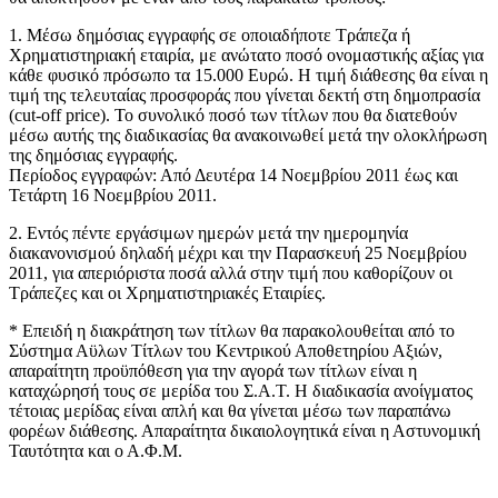
1. Μέσω δημόσιας εγγραφής σε οποιαδήποτε Τράπεζα ή
Χρηματιστηριακή εταιρία, με ανώτατο ποσό ονομαστικής αξίας για
κάθε φυσικό πρόσωπο τα 15.000 Ευρώ. Η τιμή διάθεσης θα είναι η
τιμή της τελευταίας προσφοράς που γίνεται δεκτή στη δημοπρασία
(cut-off price). Το συνολικό ποσό των τίτλων που θα διατεθούν
μέσω αυτής της διαδικασίας θα ανακοινωθεί μετά την ολοκλήρωση
της δημόσιας εγγραφής.
Περίοδος εγγραφών: Από Δευτέρα 14 Νοεμβρίου 2011 έως και
Τετάρτη 16 Νοεμβρίου 2011.
2. Εντός πέντε εργάσιμων ημερών μετά την ημερομηνία
διακανονισμού δηλαδή μέχρι και την Παρασκευή 25 Νοεμβρίου
2011, για απεριόριστα ποσά αλλά στην τιμή που καθορίζουν οι
Τράπεζες και οι Χρηματιστηριακές Εταιρίες.
* Επειδή η διακράτηση των τίτλων θα παρακολουθείται από το
Σύστημα Αϋλων Τίτλων του Κεντρικού Αποθετηρίου Αξιών,
απαραίτητη προϋπόθεση για την αγορά των τίτλων είναι η
καταχώρησή τους σε μερίδα του Σ.Α.Τ. Η διαδικασία ανοίγματος
τέτοιας μερίδας είναι απλή και θα γίνεται μέσω των παραπάνω
φορέων διάθεσης. Απαραίτητα δικαιολογητικά είναι η Αστυνομική
Ταυτότητα και ο Α.Φ.Μ.