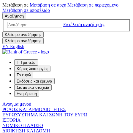
Μετάβαση σε
Μετάβαση σε
αρχή
Μετάβαση σε
περιεχόμενο
Μετάβαση σε
υποσέλιδο
Αναζήτηση
Εκτέλεση αναζήτησης
Κλείσιμο αναζήτησης
Κλείσιμο αναζήτησης
EN
English
Η Τράπεζα
Κύριες λειτουργίες
Το ευρώ
Εκδόσεις και έρευνα
Στατιστικά στοιχεία
Ενημέρωση
Άνοιγμα μενού
ΡΟΛΟΣ ΚΑΙ ΑΡΜΟΔΙΟΤΗΤΕΣ
ΕΥΡΩΣΥΣΤΗΜΑ ΚΑΙ ΖΩΝΗ ΤΟΥ ΕΥΡΩ
ΙΣΤΟΡΙΑ
ΝΟΜΙΚΟ ΠΛΑΙΣΙΟ
ΔΙΟΙΚΗΣΗ ΚΑΙ ΔΟΜΗ