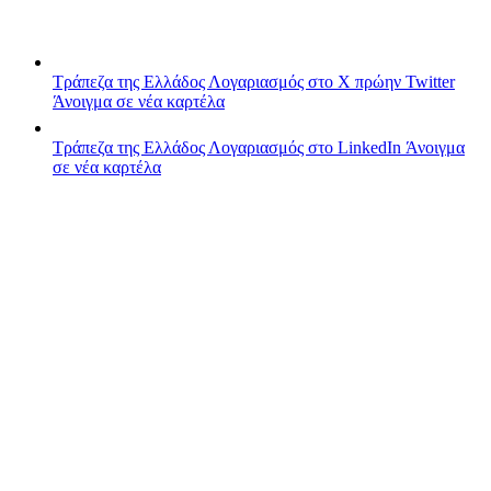
Τράπεζα της Ελλάδος
Λογαριασμός στο X πρώην Twitter
Άνοιγμα σε νέα καρτέλα
Τράπεζα της Ελλάδος
Λογαριασμός στο LinkedIn
Άνοιγμα
σε νέα καρτέλα