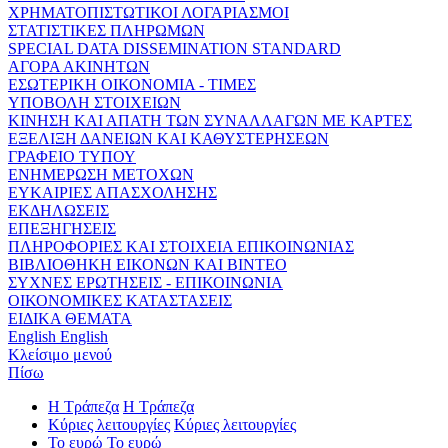
ΧΡΗΜΑΤΟΠΙΣΤΩΤΙΚΟΙ ΛΟΓΑΡΙΑΣΜΟΙ
ΣΤΑΤΙΣΤΙΚΕΣ ΠΛΗΡΩΜΩΝ
SPECIAL DATA DISSEMINATION STANDARD
ΑΓΟΡΑ ΑΚΙΝΗΤΩΝ
ΕΣΩΤΕΡΙΚΗ ΟΙΚΟΝΟΜΙΑ - ΤΙΜΕΣ
ΥΠΟΒΟΛΗ ΣΤΟΙΧΕΙΩΝ
ΚΙΝΗΣΗ ΚΑΙ ΑΠΑΤΗ ΤΩΝ ΣΥΝΑΛΛΑΓΩΝ ΜΕ ΚΑΡΤΕΣ
ΕΞΕΛΙΞΗ ΔΑΝΕΙΩΝ ΚΑΙ ΚΑΘΥΣΤΕΡΗΣΕΩΝ
ΓΡΑΦΕΙΟ ΤΥΠΟΥ
ΕΝΗΜΕΡΩΣΗ ΜΕΤΟΧΩΝ
ΕΥΚΑΙΡΙΕΣ ΑΠΑΣΧΟΛΗΣΗΣ
ΕΚΔΗΛΩΣΕΙΣ
ΕΠΕΞΗΓΗΣΕΙΣ
ΠΛΗΡΟΦΟΡΙΕΣ ΚΑΙ ΣΤΟΙΧΕΙΑ ΕΠΙΚΟΙΝΩΝΙΑΣ
ΒΙΒΛΙΟΘΗΚΗ ΕΙΚΟΝΩΝ ΚΑΙ ΒΙΝΤΕΟ
ΣΥΧΝΕΣ ΕΡΩΤΗΣΕΙΣ - ΕΠΙΚΟΙΝΩΝΙΑ
ΟΙΚΟΝΟΜΙΚΕΣ ΚΑΤΑΣΤΑΣΕΙΣ
ΕΙΔΙΚΑ ΘΕΜΑΤΑ
English
English
Κλείσιμο μενού
Πίσω
Η Τράπεζα
Η Τράπεζα
Κύριες λειτουργίες
Κύριες λειτουργίες
Το ευρώ
Το ευρώ