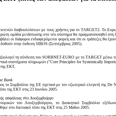
 εκτενών διαβουλεύσεων με τους χρήστες για το TARGET2. Το Ευρω
 πρώτη ομάδα μετάπτωσης στο νέο σύστημα θα πραγματοποιηθεί στη δ
άλει οι διάφοροι ενδιαφερόμενοι φορείς και ότι οι τράπεζες θα έχου
 δοθούν στην έκθεση SIBOS (Σεπτέμβριος 2005).
ία αξιολογεί τη σύνδεση του SORBNET-EURO με το TARGET μέσω το
αντικά συστήματα πληρωμών ("Core Principles for Systemically Impo
 της ΕΚΤ.
he Bank
ρος το Συμβούλιο της ΕΕ σχετικά με τον εξωτερικό ελεγκτή της De 
όπο της ΕΚΤ στις 23 Ιουνίου 2005.
κής ασφάλειας στο Λουξεμβούργο
ονομικών του Λουξεμβούργου, το Διοικητικό Συμβούλιο εξέδωσ
ηκε στο δικτυακό τόπο της ΕΚΤ στις 25 Μαΐου 2005.