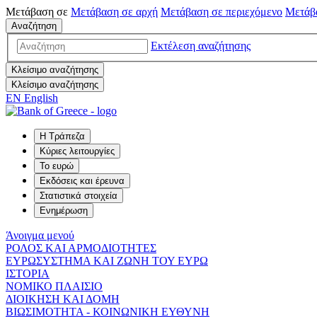
Μετάβαση σε
Μετάβαση σε
αρχή
Μετάβαση σε
περιεχόμενο
Μετάβ
Αναζήτηση
Εκτέλεση αναζήτησης
Κλείσιμο αναζήτησης
Κλείσιμο αναζήτησης
EN
English
Η Τράπεζα
Κύριες λειτουργίες
Το ευρώ
Εκδόσεις και έρευνα
Στατιστικά στοιχεία
Ενημέρωση
Άνοιγμα μενού
ΡΟΛΟΣ ΚΑΙ ΑΡΜΟΔΙΟΤΗΤΕΣ
ΕΥΡΩΣΥΣΤΗΜΑ ΚΑΙ ΖΩΝΗ ΤΟΥ ΕΥΡΩ
ΙΣΤΟΡΙΑ
ΝΟΜΙΚΟ ΠΛΑΙΣΙΟ
ΔΙΟΙΚΗΣΗ ΚΑΙ ΔΟΜΗ
ΒΙΩΣΙΜΟΤΗΤΑ - ΚΟΙΝΩΝΙΚΗ ΕΥΘΥΝΗ