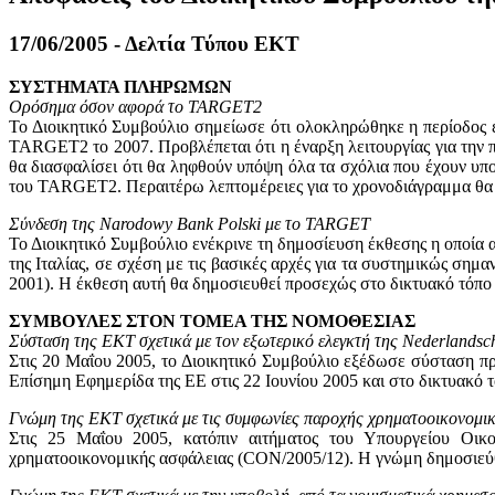
17/06/2005 - Δελτία Τύπου ΕΚΤ
ΣΥΣΤΗΜΑΤΑ ΠΛΗΡΩΜΩΝ
Ορόσημα όσον αφορά το TARGET2
Το Διοικητικό Συμβούλιο σημείωσε ότι ολοκληρώθηκε η περίοδος
TARGET2 το 2007. Προβλέπεται ότι η έναρξη λειτουργίας για την
θα διασφαλίσει ότι θα ληφθούν υπόψη όλα τα σχόλια που έχουν υποβ
του TARGET2. Περαιτέρω λεπτομέρειες για το χρονοδιάγραμμα θα
Σύνδεση της Narodowy Bank Polski με το TARGET
Το Διοικητικό Συμβούλιο ενέκρινε τη δημοσίευση έκθεσης η οπο
της Ιταλίας, σε σχέση με τις βασικές αρχές για τα συστημικώς σημ
2001). Η έκθεση αυτή θα δημοσιευθεί προσεχώς στο δικτυακό τόπο
ΣΥΜΒΟΥΛΕΣ ΣΤΟΝ ΤΟΜΕΑ ΤΗΣ ΝΟΜΟΘΕΣΙΑΣ
Σύσταση της ΕΚΤ σχετικά με τον εξωτερικό ελεγκτή της Nederlandsc
Στις 20 Μαΐου 2005, το Διοικητικό Συμβούλιο εξέδωσε σύσταση π
Επίσημη Εφημερίδα της ΕΕ στις 22 Ιουνίου 2005 και στο δικτυακό τ
Γνώμη της ΕΚΤ σχετικά με τις συμφωνίες παροχής χρηματοοικονομι
Στις 25 Μαΐου 2005, κατόπιν αιτήματος του Υπουργείου Οικ
χρηματοοικονομικής ασφάλειας (CON/2005/12). Η γνώμη δημοσιεύθ