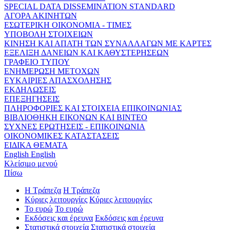
SPECIAL DATA DISSEMINATION STANDARD
ΑΓΟΡΑ ΑΚΙΝΗΤΩΝ
ΕΣΩΤΕΡΙΚΗ ΟΙΚΟΝΟΜΙΑ - ΤΙΜΕΣ
ΥΠΟΒΟΛΗ ΣΤΟΙΧΕΙΩΝ
ΚΙΝΗΣΗ ΚΑΙ ΑΠΑΤΗ ΤΩΝ ΣΥΝΑΛΛΑΓΩΝ ΜΕ ΚΑΡΤΕΣ
ΕΞΕΛΙΞΗ ΔΑΝΕΙΩΝ ΚΑΙ ΚΑΘΥΣΤΕΡΗΣΕΩΝ
ΓΡΑΦΕΙΟ ΤΥΠΟΥ
ΕΝΗΜΕΡΩΣΗ ΜΕΤΟΧΩΝ
ΕΥΚΑΙΡΙΕΣ ΑΠΑΣΧΟΛΗΣΗΣ
ΕΚΔΗΛΩΣΕΙΣ
ΕΠΕΞΗΓΗΣΕΙΣ
ΠΛΗΡΟΦΟΡΙΕΣ ΚΑΙ ΣΤΟΙΧΕΙΑ ΕΠΙΚΟΙΝΩΝΙΑΣ
ΒΙΒΛΙΟΘΗΚΗ ΕΙΚΟΝΩΝ ΚΑΙ ΒΙΝΤΕΟ
ΣΥΧΝΕΣ ΕΡΩΤΗΣΕΙΣ - ΕΠΙΚΟΙΝΩΝΙΑ
ΟΙΚΟΝΟΜΙΚΕΣ ΚΑΤΑΣΤΑΣΕΙΣ
ΕΙΔΙΚΑ ΘΕΜΑΤΑ
English
English
Κλείσιμο μενού
Πίσω
Η Τράπεζα
Η Τράπεζα
Κύριες λειτουργίες
Κύριες λειτουργίες
Το ευρώ
Το ευρώ
Εκδόσεις και έρευνα
Εκδόσεις και έρευνα
Στατιστικά στοιχεία
Στατιστικά στοιχεία