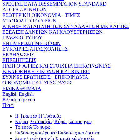
SPECIAL DATA DISSEMINATION STANDARD
ΑΓΟΡΑ ΑΚΙΝΗΤΩΝ
ΕΣΩΤΕΡΙΚΗ ΟΙΚΟΝΟΜΙΑ - ΤΙΜΕΣ
ΥΠΟΒΟΛΗ ΣΤΟΙΧΕΙΩΝ
ΚΙΝΗΣΗ ΚΑΙ ΑΠΑΤΗ ΤΩΝ ΣΥΝΑΛΛΑΓΩΝ ΜΕ ΚΑΡΤΕΣ
ΕΞΕΛΙΞΗ ΔΑΝΕΙΩΝ ΚΑΙ ΚΑΘΥΣΤΕΡΗΣΕΩΝ
ΓΡΑΦΕΙΟ ΤΥΠΟΥ
ΕΝΗΜΕΡΩΣΗ ΜΕΤΟΧΩΝ
ΕΥΚΑΙΡΙΕΣ ΑΠΑΣΧΟΛΗΣΗΣ
ΕΚΔΗΛΩΣΕΙΣ
ΕΠΕΞΗΓΗΣΕΙΣ
ΠΛΗΡΟΦΟΡΙΕΣ ΚΑΙ ΣΤΟΙΧΕΙΑ ΕΠΙΚΟΙΝΩΝΙΑΣ
ΒΙΒΛΙΟΘΗΚΗ ΕΙΚΟΝΩΝ ΚΑΙ ΒΙΝΤΕΟ
ΣΥΧΝΕΣ ΕΡΩΤΗΣΕΙΣ - ΕΠΙΚΟΙΝΩΝΙΑ
ΟΙΚΟΝΟΜΙΚΕΣ ΚΑΤΑΣΤΑΣΕΙΣ
ΕΙΔΙΚΑ ΘΕΜΑΤΑ
English
English
Κλείσιμο μενού
Πίσω
Η Τράπεζα
Η Τράπεζα
Κύριες λειτουργίες
Κύριες λειτουργίες
Το ευρώ
Το ευρώ
Εκδόσεις και έρευνα
Εκδόσεις και έρευνα
Στατιστικά στοιχεία
Στατιστικά στοιχεία