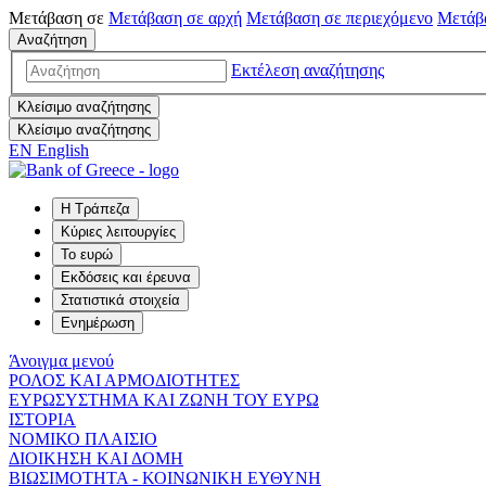
Μετάβαση σε
Μετάβαση σε
αρχή
Μετάβαση σε
περιεχόμενο
Μετάβ
Αναζήτηση
Εκτέλεση αναζήτησης
Κλείσιμο αναζήτησης
Κλείσιμο αναζήτησης
EN
English
Η Τράπεζα
Κύριες λειτουργίες
Το ευρώ
Εκδόσεις και έρευνα
Στατιστικά στοιχεία
Ενημέρωση
Άνοιγμα μενού
ΡΟΛΟΣ ΚΑΙ ΑΡΜΟΔΙΟΤΗΤΕΣ
ΕΥΡΩΣΥΣΤΗΜΑ ΚΑΙ ΖΩΝΗ ΤΟΥ ΕΥΡΩ
ΙΣΤΟΡΙΑ
ΝΟΜΙΚΟ ΠΛΑΙΣΙΟ
ΔΙΟΙΚΗΣΗ ΚΑΙ ΔΟΜΗ
ΒΙΩΣΙΜΟΤΗΤΑ - ΚΟΙΝΩΝΙΚΗ ΕΥΘΥΝΗ