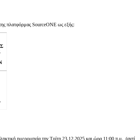
της πλατφόρμας SourceONE ως εξής:
Σ
Σ
Ν
.
κτική ημερομηνία την Τρίτη 23.12.2025 και ώρα 11:00 π.μ. (αντί