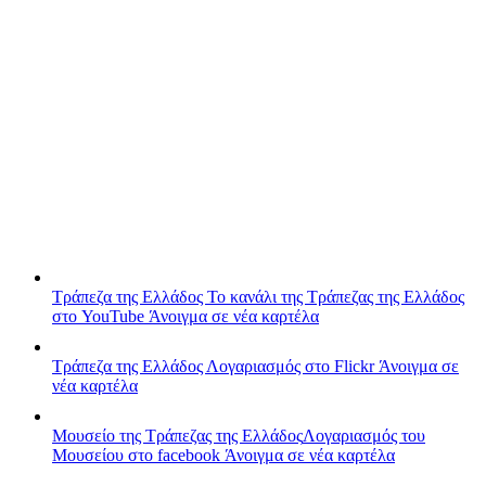
Τράπεζα της Ελλάδος
Το κανάλι της Τράπεζας της Ελλάδος
στο YouTube
Άνοιγμα σε νέα καρτέλα
Τράπεζα της Ελλάδος
Λογαριασμός στο Flickr
Άνοιγμα σε
νέα καρτέλα
Μουσείο της Τράπεζας της Ελλάδος
Λογαριασμός του
Μουσείου στο facebook
Άνοιγμα σε νέα καρτέλα