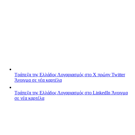
Τράπεζα της Ελλάδος
Λογαριασμός στο X πρώην Twitter
Άνοιγμα σε νέα καρτέλα
Τράπεζα της Ελλάδος
Λογαριασμός στο LinkedIn
Άνοιγμα
σε νέα καρτέλα