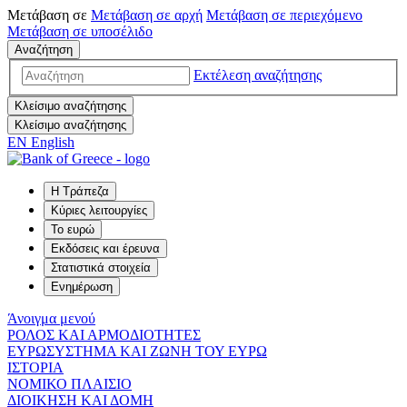
Μετάβαση σε
Μετάβαση σε
αρχή
Μετάβαση σε
περιεχόμενο
Μετάβαση σε
υποσέλιδο
Αναζήτηση
Εκτέλεση αναζήτησης
Κλείσιμο αναζήτησης
Κλείσιμο αναζήτησης
EN
English
Η Τράπεζα
Κύριες λειτουργίες
Το ευρώ
Εκδόσεις και έρευνα
Στατιστικά στοιχεία
Ενημέρωση
Άνοιγμα μενού
ΡΟΛΟΣ ΚΑΙ ΑΡΜΟΔΙΟΤΗΤΕΣ
ΕΥΡΩΣΥΣΤΗΜΑ ΚΑΙ ΖΩΝΗ ΤΟΥ ΕΥΡΩ
ΙΣΤΟΡΙΑ
ΝΟΜΙΚΟ ΠΛΑΙΣΙΟ
ΔΙΟΙΚΗΣΗ ΚΑΙ ΔΟΜΗ