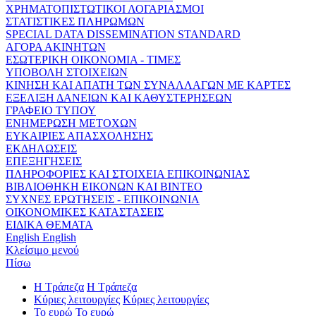
ΧΡΗΜΑΤΟΠΙΣΤΩΤΙΚΟΙ ΛΟΓΑΡΙΑΣΜΟΙ
ΣΤΑΤΙΣΤΙΚΕΣ ΠΛΗΡΩΜΩΝ
SPECIAL DATA DISSEMINATION STANDARD
ΑΓΟΡΑ ΑΚΙΝΗΤΩΝ
ΕΣΩΤΕΡΙΚΗ ΟΙΚΟΝΟΜΙΑ - ΤΙΜΕΣ
ΥΠΟΒΟΛΗ ΣΤΟΙΧΕΙΩΝ
ΚΙΝΗΣΗ ΚΑΙ ΑΠΑΤΗ ΤΩΝ ΣΥΝΑΛΛΑΓΩΝ ΜΕ ΚΑΡΤΕΣ
ΕΞΕΛΙΞΗ ΔΑΝΕΙΩΝ ΚΑΙ ΚΑΘΥΣΤΕΡΗΣΕΩΝ
ΓΡΑΦΕΙΟ ΤΥΠΟΥ
ΕΝΗΜΕΡΩΣΗ ΜΕΤΟΧΩΝ
ΕΥΚΑΙΡΙΕΣ ΑΠΑΣΧΟΛΗΣΗΣ
ΕΚΔΗΛΩΣΕΙΣ
ΕΠΕΞΗΓΗΣΕΙΣ
ΠΛΗΡΟΦΟΡΙΕΣ ΚΑΙ ΣΤΟΙΧΕΙΑ ΕΠΙΚΟΙΝΩΝΙΑΣ
ΒΙΒΛΙΟΘΗΚΗ ΕΙΚΟΝΩΝ ΚΑΙ ΒΙΝΤΕΟ
ΣΥΧΝΕΣ ΕΡΩΤΗΣΕΙΣ - ΕΠΙΚΟΙΝΩΝΙΑ
ΟΙΚΟΝΟΜΙΚΕΣ ΚΑΤΑΣΤΑΣΕΙΣ
ΕΙΔΙΚΑ ΘΕΜΑΤΑ
English
English
Κλείσιμο μενού
Πίσω
Η Τράπεζα
Η Τράπεζα
Κύριες λειτουργίες
Κύριες λειτουργίες
Το ευρώ
Το ευρώ