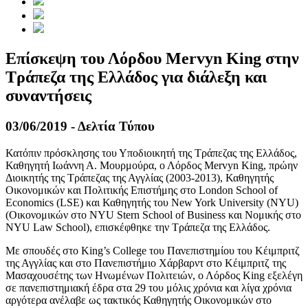
Επίσκεψη του Λόρδου Mervyn King στην
Τράπεζα της Ελλάδος για διάλεξη και
συναντήσεις
03/06/2019 - Δελτία Τύπου
Κατόπιν πρόσκλησης του Υποδιοικητή της Τράπεζας της Ελλάδος,
Καθηγητή Ιωάννη Α. Μουρμούρα, ο Λόρδος Mervyn King, πρώην
Διοικητής της Τράπεζας της Αγγλίας (2003-2013), Καθηγητής
Οικονομικών και Πολιτικής Επιστήμης στο London School of
Economics (LSE) και Καθηγητής του New York University (NYU)
(Οικονομικών στο NYU Stern School of Business και Νομικής στο
NYU Law School), επισκέφθηκε την Τράπεζα της Ελλάδος.
Με σπουδές στο King’s College του Πανεπιστημίου του Κέιμπριτζ
της Αγγλίας και στο Πανεπιστήμιο Χάρβαρντ στο Κέιμπριτζ της
Μασαχουσέτης των Ηνωμένων Πολιτειών, ο Λόρδος King εξελέγη
σε πανεπιστημιακή έδρα στα 29 του μόλις χρόνια και λίγα χρόνια
αργότερα ανέλαβε ως τακτικός Καθηγητής Οικονομικών στο