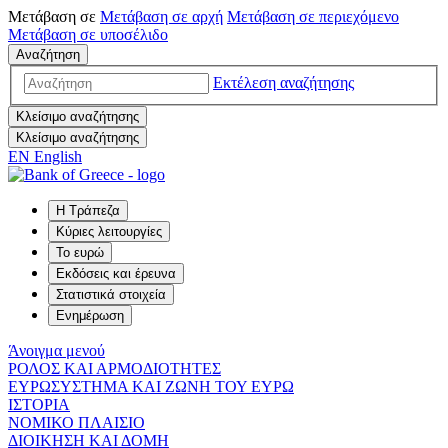
Μετάβαση σε
Μετάβαση σε
αρχή
Μετάβαση σε
περιεχόμενο
Μετάβαση σε
υποσέλιδο
Αναζήτηση
Εκτέλεση αναζήτησης
Κλείσιμο αναζήτησης
Κλείσιμο αναζήτησης
EN
English
Η Τράπεζα
Κύριες λειτουργίες
Το ευρώ
Εκδόσεις και έρευνα
Στατιστικά στοιχεία
Ενημέρωση
Άνοιγμα μενού
ΡΟΛΟΣ ΚΑΙ ΑΡΜΟΔΙΟΤΗΤΕΣ
ΕΥΡΩΣΥΣΤΗΜΑ ΚΑΙ ΖΩΝΗ ΤΟΥ ΕΥΡΩ
ΙΣΤΟΡΙΑ
ΝΟΜΙΚΟ ΠΛΑΙΣΙΟ
ΔΙΟΙΚΗΣΗ ΚΑΙ ΔΟΜΗ