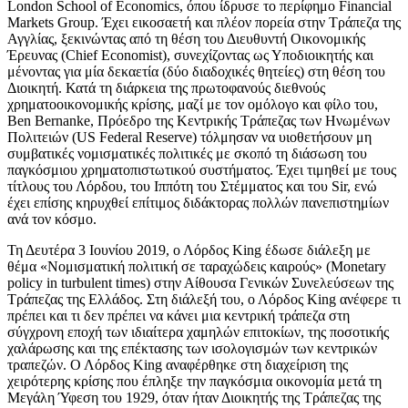
London School of Economics, όπου ίδρυσε το περίφημο Financial
Markets Group. Έχει εικοσαετή και πλέον πορεία στην Τράπεζα της
Αγγλίας, ξεκινώντας από τη θέση του Διευθυντή Οικονομικής
Έρευνας (Chief Economist), συνεχίζοντας ως Υποδιοικητής και
μένοντας για μία δεκαετία (δύο διαδοχικές θητείες) στη θέση του
Διοικητή. Κατά τη διάρκεια της πρωτοφανούς διεθνούς
χρηματοοικονομικής κρίσης, μαζί με τον ομόλογο και φίλο του,
Ben Bernanke, Πρόεδρο της Κεντρικής Τράπεζας των Ηνωμένων
Πολιτειών (US Federal Reserve) τόλμησαν να υιοθετήσουν μη
συμβατικές νομισματικές πολιτικές με σκοπό τη διάσωση του
παγκόσμιου χρηματοπιστωτικού συστήματος. Έχει τιμηθεί με τους
τίτλους του Λόρδου, του Ιππότη του Στέμματος και του Sir, ενώ
έχει επίσης κηρυχθεί επίτιμος διδάκτορας πολλών πανεπιστημίων
ανά τον κόσμο.
Τη Δευτέρα 3 Ιουνίου 2019, ο Λόρδος King έδωσε διάλεξη με
θέμα «Νομισματική πολιτική σε ταραχώδεις καιρούς» (Monetary
policy in turbulent times) στην Αίθουσα Γενικών Συνελεύσεων της
Τράπεζας της Ελλάδος. Στη διάλεξή του, ο Λόρδος King ανέφερε τι
πρέπει και τι δεν πρέπει να κάνει μια κεντρική τράπεζα στη
σύγχρονη εποχή των ιδιαίτερα χαμηλών επιτοκίων, της ποσοτικής
χαλάρωσης και της επέκτασης των ισολογισμών των κεντρικών
τραπεζών. Ο Λόρδος King αναφέρθηκε στη διαχείριση της
χειρότερης κρίσης που έπληξε την παγκόσμια οικονομία μετά τη
Μεγάλη Ύφεση του 1929, όταν ήταν Διοικητής της Τράπεζας της