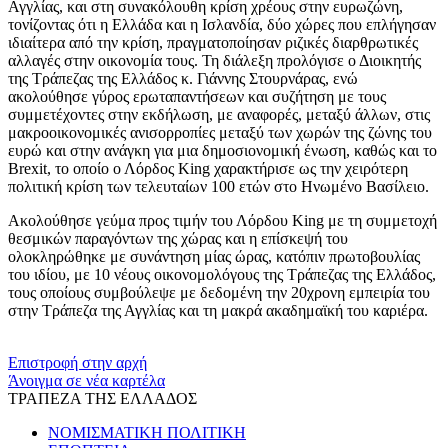
Αγγλίας, και στη συνακόλουθη κρίση χρέους στην ευρωζώνη,
τονίζοντας ότι η Ελλάδα και η Ισλανδία, δύο χώρες που επλήγησαν
ιδιαίτερα από την κρίση, πραγματοποίησαν ριζικές διαρθρωτικές
αλλαγές στην οικονομία τους. Τη διάλεξη προλόγισε ο Διοικητής
της Τράπεζας της Ελλάδος κ. Γιάννης Στουρνάρας, ενώ
ακολούθησε γύρος ερωταπαντήσεων και συζήτηση με τους
συμμετέχοντες στην εκδήλωση, με αναφορές, μεταξύ άλλων, στις
μακροοικονομικές ανισορροπίες μεταξύ των χωρών της ζώνης του
ευρώ και στην ανάγκη για μια δημοσιονομική ένωση, καθώς και το
Brexit, το οποίο ο Λόρδος King χαρακτήρισε ως την χειρότερη
πολιτική κρίση των τελευταίων 100 ετών στο Ηνωμένο Βασίλειο.
Ακολούθησε γεύμα προς τιμήν του Λόρδου King με τη συμμετοχή
θεσμικών παραγόντων της χώρας και η επίσκεψή του
ολοκληρώθηκε με συνάντηση μίας ώρας, κατόπιν πρωτοβουλίας
του ιδίου, με 10 νέους οικονομολόγους της Τράπεζας της Ελλάδος,
τους οποίους συμβούλεψε με δεδομένη την 20χρονη εμπειρία του
στην Τράπεζα της Αγγλίας και τη μακρά ακαδημαϊκή του καριέρα.
​​
Επιστροφή στην αρχή
Άνοιγμα σε νέα καρτέλα
ΤΡΑΠΕΖΑ ΤΗΣ ΕΛΛΑΔΟΣ
ΝΟΜΙΣΜΑΤΙΚΗ ΠΟΛΙΤΙΚΗ