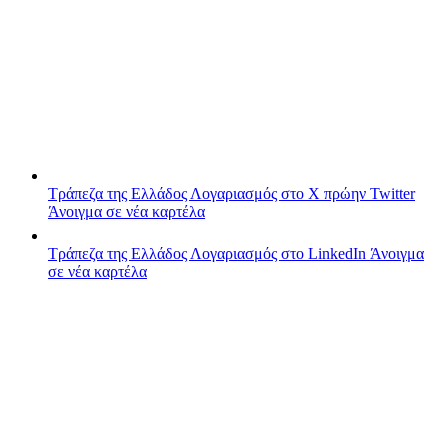
Τράπεζα της Ελλάδος
Λογαριασμός στο X πρώην Twitter
Άνοιγμα σε νέα καρτέλα
Τράπεζα της Ελλάδος
Λογαριασμός στο LinkedIn
Άνοιγμα
σε νέα καρτέλα