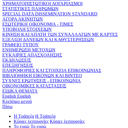
ΧΡΗΜΑΤΟΠΙΣΤΩΤΙΚΟΙ ΛΟΓΑΡΙΑΣΜΟΙ
ΣΤΑΤΙΣΤΙΚΕΣ ΠΛΗΡΩΜΩΝ
SPECIAL DATA DISSEMINATION STANDARD
ΑΓΟΡΑ ΑΚΙΝΗΤΩΝ
ΕΣΩΤΕΡΙΚΗ ΟΙΚΟΝΟΜΙΑ - ΤΙΜΕΣ
ΥΠΟΒΟΛΗ ΣΤΟΙΧΕΙΩΝ
ΚΙΝΗΣΗ ΚΑΙ ΑΠΑΤΗ ΤΩΝ ΣΥΝΑΛΛΑΓΩΝ ΜΕ ΚΑΡΤΕΣ
ΕΞΕΛΙΞΗ ΔΑΝΕΙΩΝ ΚΑΙ ΚΑΘΥΣΤΕΡΗΣΕΩΝ
ΓΡΑΦΕΙΟ ΤΥΠΟΥ
ΕΝΗΜΕΡΩΣΗ ΜΕΤΟΧΩΝ
ΕΥΚΑΙΡΙΕΣ ΑΠΑΣΧΟΛΗΣΗΣ
ΕΚΔΗΛΩΣΕΙΣ
ΕΠΕΞΗΓΗΣΕΙΣ
ΠΛΗΡΟΦΟΡΙΕΣ ΚΑΙ ΣΤΟΙΧΕΙΑ ΕΠΙΚΟΙΝΩΝΙΑΣ
ΒΙΒΛΙΟΘΗΚΗ ΕΙΚΟΝΩΝ ΚΑΙ ΒΙΝΤΕΟ
ΣΥΧΝΕΣ ΕΡΩΤΗΣΕΙΣ - ΕΠΙΚΟΙΝΩΝΙΑ
ΟΙΚΟΝΟΜΙΚΕΣ ΚΑΤΑΣΤΑΣΕΙΣ
ΕΙΔΙΚΑ ΘΕΜΑΤΑ
English
English
Κλείσιμο μενού
Πίσω
Η Τράπεζα
Η Τράπεζα
Κύριες λειτουργίες
Κύριες λειτουργίες
Το ευρώ
Το ευρώ