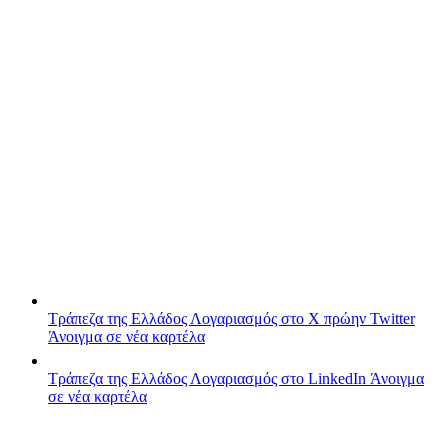
Τράπεζα της Ελλάδος
Λογαριασμός στο X πρώην Twitter
Άνοιγμα σε νέα καρτέλα
Τράπεζα της Ελλάδος
Λογαριασμός στο LinkedIn
Άνοιγμα
σε νέα καρτέλα