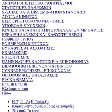
ΧΡΗΜΑΤΟΠΙΣΤΩΤΙΚΟΙ ΛΟΓΑΡΙΑΣΜΟΙ
ΣΤΑΤΙΣΤΙΚΕΣ ΠΛΗΡΩΜΩΝ
SPECIAL DATA DISSEMINATION STANDARD
ΑΓΟΡΑ ΑΚΙΝΗΤΩΝ
ΕΣΩΤΕΡΙΚΗ ΟΙΚΟΝΟΜΙΑ - ΤΙΜΕΣ
ΥΠΟΒΟΛΗ ΣΤΟΙΧΕΙΩΝ
ΚΙΝΗΣΗ ΚΑΙ ΑΠΑΤΗ ΤΩΝ ΣΥΝΑΛΛΑΓΩΝ ΜΕ ΚΑΡΤΕΣ
ΕΞΕΛΙΞΗ ΔΑΝΕΙΩΝ ΚΑΙ ΚΑΘΥΣΤΕΡΗΣΕΩΝ
ΓΡΑΦΕΙΟ ΤΥΠΟΥ
ΕΝΗΜΕΡΩΣΗ ΜΕΤΟΧΩΝ
ΕΥΚΑΙΡΙΕΣ ΑΠΑΣΧΟΛΗΣΗΣ
ΕΚΔΗΛΩΣΕΙΣ
ΕΠΕΞΗΓΗΣΕΙΣ
ΠΛΗΡΟΦΟΡΙΕΣ ΚΑΙ ΣΤΟΙΧΕΙΑ ΕΠΙΚΟΙΝΩΝΙΑΣ
ΒΙΒΛΙΟΘΗΚΗ ΕΙΚΟΝΩΝ ΚΑΙ ΒΙΝΤΕΟ
ΣΥΧΝΕΣ ΕΡΩΤΗΣΕΙΣ - ΕΠΙΚΟΙΝΩΝΙΑ
ΟΙΚΟΝΟΜΙΚΕΣ ΚΑΤΑΣΤΑΣΕΙΣ
ΕΙΔΙΚΑ ΘΕΜΑΤΑ
English
English
Κλείσιμο μενού
Πίσω
Η Τράπεζα
Η Τράπεζα
Κύριες λειτουργίες
Κύριες λειτουργίες
Το ευρώ
Το ευρώ