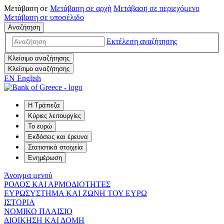
Μετάβαση σε
Μετάβαση σε
αρχή
Μετάβαση σε
περιεχόμενο
Μετάβαση σε
υποσέλιδο
Αναζήτηση
Εκτέλεση αναζήτησης
Κλείσιμο αναζήτησης
Κλείσιμο αναζήτησης
EN
English
Η Τράπεζα
Κύριες λειτουργίες
Το ευρώ
Εκδόσεις και έρευνα
Στατιστικά στοιχεία
Ενημέρωση
Άνοιγμα μενού
ΡΟΛΟΣ ΚΑΙ ΑΡΜΟΔΙΟΤΗΤΕΣ
ΕΥΡΩΣΥΣΤΗΜΑ ΚΑΙ ΖΩΝΗ ΤΟΥ ΕΥΡΩ
ΙΣΤΟΡΙΑ
ΝΟΜΙΚΟ ΠΛΑΙΣΙΟ
ΔΙΟΙΚΗΣΗ ΚΑΙ ΔΟΜΗ