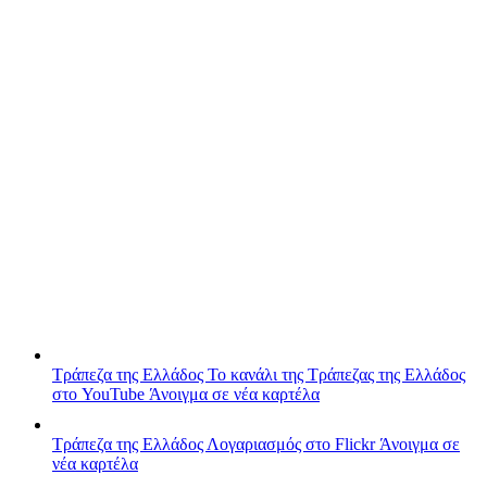
Τράπεζα της Ελλάδος
Το κανάλι της Τράπεζας της Ελλάδος
στο YouTube
Άνοιγμα σε νέα καρτέλα
Τράπεζα της Ελλάδος
Λογαριασμός στο Flickr
Άνοιγμα σε
νέα καρτέλα