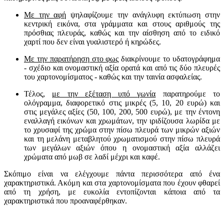
Με την αφή
ψηλαφίζουμε την ανάγλυφη εκτύπωση στην
κεντρική εικόνα, στα γράμματα και στους αριθμούς της
πρόσθιας πλευράς, καθώς και την αίσθηση από το ειδικό
χαρτί που δεν είναι γυαλιστερό ή κηρώδες.
Με την παρατήρηση στο φως
διακρίνουμε το υδατογράφημα
- σχέδιο και ονομαστική αξία ορατά και από τις δύο πλευρές
του χαρτονομίσματος - καθώς και την ταινία ασφαλείας.
Τέλος,
με την εξέταση υπό γωνία
παρατηρούμε το
ολόγραμμα, διαφορετικό στις μικρές (5, 10, 20 ευρώ) και
στις μεγάλες αξίες (50, 100, 200, 500 ευρώ), με την έντονη
εναλλαγή εικόνων και χρωμάτων, την ιριδίζουσα λωρίδα με
το χρυσαφί της χρώμα στην πίσω πλευρά των μικρών αξιών
και τη μελάνη μεταβλητού χρωματισμού στην πίσω πλευρά
των μεγάλων αξιών όπου η ονομαστική αξία αλλάζει
χρώματα από μωβ σε λαδί μέχρι και καφέ.
Σκόπιμο είναι να ελέγχουμε πάντα περισσότερα από ένα
χαρακτηριστικά. Ακόμη και στα χαρτονομίσματα που έχουν φθαρεί
από τη χρήση, με ευκολία εντοπίζονται κάποια από τα
χαρακτηριστικά που προαναφέρθηκαν.