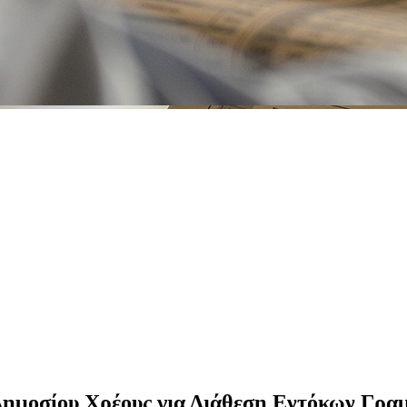
Δημοσίου Χρέους για Διάθεση Εντόκων Γρα