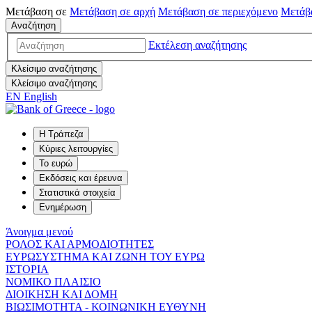
Μετάβαση σε
Μετάβαση σε
αρχή
Μετάβαση σε
περιεχόμενο
Μετάβ
Αναζήτηση
Εκτέλεση αναζήτησης
Κλείσιμο αναζήτησης
Κλείσιμο αναζήτησης
EN
English
Η Τράπεζα
Κύριες λειτουργίες
Το ευρώ
Εκδόσεις και έρευνα
Στατιστικά στοιχεία
Ενημέρωση
Άνοιγμα μενού
ΡΟΛΟΣ ΚΑΙ ΑΡΜΟΔΙΟΤΗΤΕΣ
ΕΥΡΩΣΥΣΤΗΜΑ ΚΑΙ ΖΩΝΗ ΤΟΥ ΕΥΡΩ
ΙΣΤΟΡΙΑ
ΝΟΜΙΚΟ ΠΛΑΙΣΙΟ
ΔΙΟΙΚΗΣΗ ΚΑΙ ΔΟΜΗ
ΒΙΩΣΙΜΟΤΗΤΑ - ΚΟΙΝΩΝΙΚΗ ΕΥΘΥΝΗ