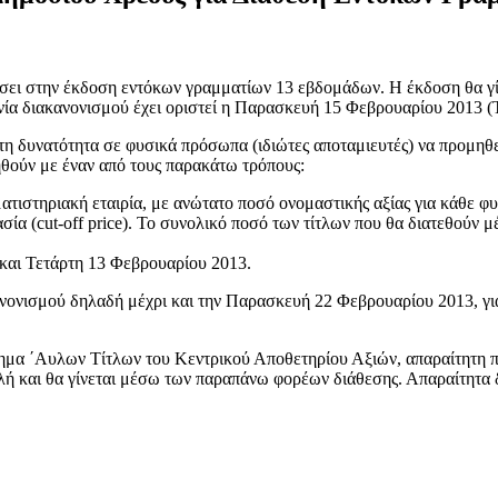
σει στην έκδοση εντόκων γραμματίων 13 εβδομάδων. Η έκδοση θα γί
ία διακανονισμού έχει οριστεί η Παρασκευή 15 Φεβρουαρίου 2013 (
η δυνατότητα σε φυσικά πρόσωπα (ιδιώτες αποταμιευτές) να προμηθε
ηθούν με έναν από τους παρακάτω τρόπους:
ιστηριακή εταιρία, με ανώτατο ποσό ονομαστικής αξίας για κάθε φυ
σία (cut-off price). Το συνολικό ποσό των τίτλων που θα διατεθούν μ
και Τετάρτη 13 Φεβρουαρίου 2013.
νονισμού δηλαδή μέχρι και την Παρασκευή 22 Φεβρουαρίου 2013, για
τημα ΄Αυλων Τίτλων του Κεντρικού Αποθετηρίου Αξιών, απαραίτητη π
απλή και θα γίνεται μέσω των παραπάνω φορέων διάθεσης. Απαραίτητα 