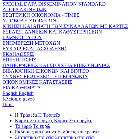
SPECIAL DATA DISSEMINATION STANDARD
ΑΓΟΡΑ ΑΚΙΝΗΤΩΝ
ΕΣΩΤΕΡΙΚΗ ΟΙΚΟΝΟΜΙΑ - ΤΙΜΕΣ
ΥΠΟΒΟΛΗ ΣΤΟΙΧΕΙΩΝ
ΚΙΝΗΣΗ ΚΑΙ ΑΠΑΤΗ ΤΩΝ ΣΥΝΑΛΛΑΓΩΝ ΜΕ ΚΑΡΤΕΣ
ΕΞΕΛΙΞΗ ΔΑΝΕΙΩΝ ΚΑΙ ΚΑΘΥΣΤΕΡΗΣΕΩΝ
ΓΡΑΦΕΙΟ ΤΥΠΟΥ
ΕΝΗΜΕΡΩΣΗ ΜΕΤΟΧΩΝ
ΕΥΚΑΙΡΙΕΣ ΑΠΑΣΧΟΛΗΣΗΣ
ΕΚΔΗΛΩΣΕΙΣ
ΕΠΕΞΗΓΗΣΕΙΣ
ΠΛΗΡΟΦΟΡΙΕΣ ΚΑΙ ΣΤΟΙΧΕΙΑ ΕΠΙΚΟΙΝΩΝΙΑΣ
ΒΙΒΛΙΟΘΗΚΗ ΕΙΚΟΝΩΝ ΚΑΙ ΒΙΝΤΕΟ
ΣΥΧΝΕΣ ΕΡΩΤΗΣΕΙΣ - ΕΠΙΚΟΙΝΩΝΙΑ
ΟΙΚΟΝΟΜΙΚΕΣ ΚΑΤΑΣΤΑΣΕΙΣ
ΕΙΔΙΚΑ ΘΕΜΑΤΑ
English
English
Κλείσιμο μενού
Πίσω
Η Τράπεζα
Η Τράπεζα
Κύριες λειτουργίες
Κύριες λειτουργίες
Το ευρώ
Το ευρώ
Εκδόσεις και έρευνα
Εκδόσεις και έρευνα
Στατιστικά στοιχεία
Στατιστικά στοιχεία