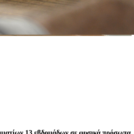
μματίων 13 εβδομάδων σε φυσικά πρόσωπα