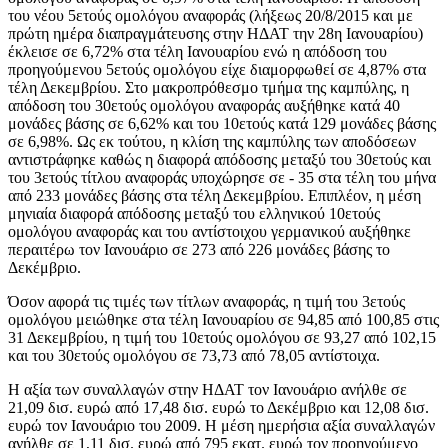
του νέου 5ετούς ομολόγου αναφοράς (λήξεως 20/8/2015 και με
πρώτη ημέρα διαπραγμάτευσης στην ΗΔΑΤ την 28η Ιανουαρίου)
έκλεισε σε 6,72% στα τέλη Ιανουαρίου ενώ η απόδοση του
προηγούμενου 5ετούς ομολόγου είχε διαμορφωθεί σε 4,87% στα
τέλη Δεκεμβρίου. Στο μακροπρόθεσμο τμήμα της καμπύλης, η
απόδοση του 30ετούς ομολόγου αναφοράς αυξήθηκε κατά 40
μονάδες βάσης σε 6,62% και του 10ετούς κατά 129 μονάδες βάσης
σε 6,98%. Ως εκ τούτου, η κλίση της καμπύλης των αποδόσεων
αντιστράφηκε καθώς η διαφορά απόδοσης μεταξύ του 30ετούς και
του 3ετούς τίτλου αναφοράς υποχώρησε σε - 35 στα τέλη του μήνα
από 233 μονάδες βάσης στα τέλη Δεκεμβρίου. Επιπλέον, η μέση
μηνιαία διαφορά απόδοσης μεταξύ του ελληνικού 10ετούς
ομολόγου αναφοράς και του αντίστοιχου γερμανικού αυξήθηκε
περαιτέρω τον Ιανουάριο σε 273 από 226 μονάδες βάσης το
Δεκέμβριο.
Όσον αφορά τις τιμές των τίτλων αναφοράς, η τιμή του 3ετούς
ομολόγου μειώθηκε στα τέλη Ιανουαρίου σε 94,85 από 100,85 στις
31 Δεκεμβρίου, η τιμή του 10ετούς ομολόγου σε 93,27 από 102,15
και του 30ετούς ομολόγου σε 73,73 από 78,05 αντίστοιχα.
Η αξία των συναλλαγών στην ΗΔΑΤ τον Ιανουάριο ανήλθε σε
21,09 δισ. ευρώ από 17,48 δισ. ευρώ το Δεκέμβριο και 12,08 δισ.
ευρώ τον Ιανουάριο του 2009. Η μέση ημερήσια αξία συναλλαγών
ανήλθε σε 1,11 δισ. ευρώ από 795 εκατ. ευρώ τον προηγούμενο