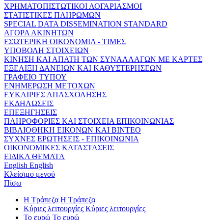
ΧΡΗΜΑΤΟΠΙΣΤΩΤΙΚΟΙ ΛΟΓΑΡΙΑΣΜΟΙ
ΣΤΑΤΙΣΤΙΚΕΣ ΠΛΗΡΩΜΩΝ
SPECIAL DATA DISSEMINATION STANDARD
ΑΓΟΡΑ ΑΚΙΝΗΤΩΝ
ΕΣΩΤΕΡΙΚΗ ΟΙΚΟΝΟΜΙΑ - ΤΙΜΕΣ
ΥΠΟΒΟΛΗ ΣΤΟΙΧΕΙΩΝ
ΚΙΝΗΣΗ ΚΑΙ ΑΠΑΤΗ ΤΩΝ ΣΥΝΑΛΛΑΓΩΝ ΜΕ ΚΑΡΤΕΣ
ΕΞΕΛΙΞΗ ΔΑΝΕΙΩΝ ΚΑΙ ΚΑΘΥΣΤΕΡΗΣΕΩΝ
ΓΡΑΦΕΙΟ ΤΥΠΟΥ
ΕΝΗΜΕΡΩΣΗ ΜΕΤΟΧΩΝ
ΕΥΚΑΙΡΙΕΣ ΑΠΑΣΧΟΛΗΣΗΣ
ΕΚΔΗΛΩΣΕΙΣ
ΕΠΕΞΗΓΗΣΕΙΣ
ΠΛΗΡΟΦΟΡΙΕΣ ΚΑΙ ΣΤΟΙΧΕΙΑ ΕΠΙΚΟΙΝΩΝΙΑΣ
ΒΙΒΛΙΟΘΗΚΗ ΕΙΚΟΝΩΝ ΚΑΙ ΒΙΝΤΕΟ
ΣΥΧΝΕΣ ΕΡΩΤΗΣΕΙΣ - ΕΠΙΚΟΙΝΩΝΙΑ
ΟΙΚΟΝΟΜΙΚΕΣ ΚΑΤΑΣΤΑΣΕΙΣ
ΕΙΔΙΚΑ ΘΕΜΑΤΑ
English
English
Κλείσιμο μενού
Πίσω
Η Τράπεζα
Η Τράπεζα
Κύριες λειτουργίες
Κύριες λειτουργίες
Το ευρώ
Το ευρώ