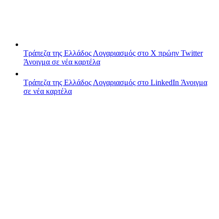
Τράπεζα της Ελλάδος
Λογαριασμός στο X πρώην Twitter
Άνοιγμα σε νέα καρτέλα
Τράπεζα της Ελλάδος
Λογαριασμός στο LinkedIn
Άνοιγμα
σε νέα καρτέλα