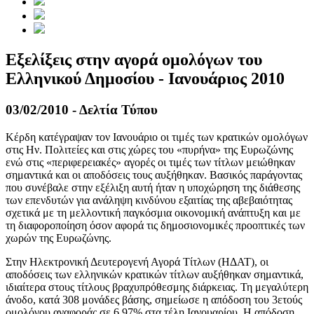
Εξελίξεις στην αγορά ομολόγων του
Ελληνικού Δημοσίου - Ιανουάριος 2010
03/02/2010 - Δελτία Τύπου
Κέρδη κατέγραψαν τον Ιανουάριο οι τιμές των κρατικών ομολόγων
στις Ην. Πολιτείες και στις χώρες του «πυρήνα» της Ευρωζώνης
ενώ στις «περιφερειακές» αγορές οι τιμές των τίτλων μειώθηκαν
σημαντικά και οι αποδόσεις τους αυξήθηκαν. Βασικός παράγοντας
που συνέβαλε στην εξέλιξη αυτή ήταν η υποχώρηση της διάθεσης
των επενδυτών για ανάληψη κινδύνου εξαιτίας της αβεβαιότητας
σχετικά με τη μελλοντική παγκόσμια οικονομική ανάπτυξη και με
τη διαφοροποίηση όσον αφορά τις δημοσιονομικές προοπτικές των
χωρών της Ευρωζώνης.
Στην Ηλεκτρονική Δευτερογενή Αγορά Τίτλων (ΗΔΑΤ), οι
αποδόσεις των ελληνικών κρατικών τίτλων αυξήθηκαν σημαντικά,
ιδιαίτερα στους τίτλους βραχυπρόθεσμης διάρκειας. Τη μεγαλύτερη
άνοδο, κατά 308 μονάδες βάσης, σημείωσε η απόδοση του 3ετούς
ομολόγου αναφοράς σε 6,97% στα τέλη Ιανουαρίου. Η απόδοση