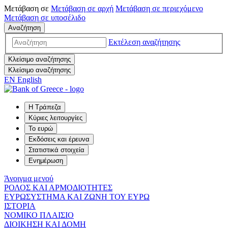
Μετάβαση σε
Μετάβαση σε
αρχή
Μετάβαση σε
περιεχόμενο
Μετάβαση σε
υποσέλιδο
Αναζήτηση
Εκτέλεση αναζήτησης
Κλείσιμο αναζήτησης
Κλείσιμο αναζήτησης
EN
English
Η Τράπεζα
Κύριες λειτουργίες
Το ευρώ
Εκδόσεις και έρευνα
Στατιστικά στοιχεία
Ενημέρωση
Άνοιγμα μενού
ΡΟΛΟΣ ΚΑΙ ΑΡΜΟΔΙΟΤΗΤΕΣ
ΕΥΡΩΣΥΣΤΗΜΑ ΚΑΙ ΖΩΝΗ ΤΟΥ ΕΥΡΩ
ΙΣΤΟΡΙΑ
ΝΟΜΙΚΟ ΠΛΑΙΣΙΟ
ΔΙΟΙΚΗΣΗ ΚΑΙ ΔΟΜΗ