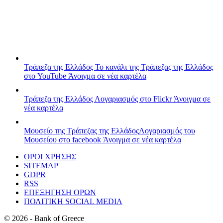
Τράπεζα της Ελλάδος
Το κανάλι της Τράπεζας της Ελλάδος
στο YouTube
Άνοιγμα σε νέα καρτέλα
Τράπεζα της Ελλάδος
Λογαριασμός στο Flickr
Άνοιγμα σε
νέα καρτέλα
Μουσείο της Τράπεζας της Ελλάδος
Λογαριασμός του
Μουσείου στο facebook
Άνοιγμα σε νέα καρτέλα
ΟΡΟΙ ΧΡΗΣΗΣ
SITEMAP
GDPR
RSS
ΕΠΕΞΗΓΗΣΗ ΟΡΩΝ
ΠΟΛΙΤΙΚΗ SOCIAL MEDIA
©
2026
- Bank of Greece