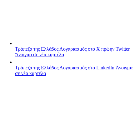
Τράπεζα της Ελλάδος
Λογαριασμός στο X πρώην Twitter
Άνοιγμα σε νέα καρτέλα
Τράπεζα της Ελλάδος
Λογαριασμός στο LinkedIn
Άνοιγμα
σε νέα καρτέλα