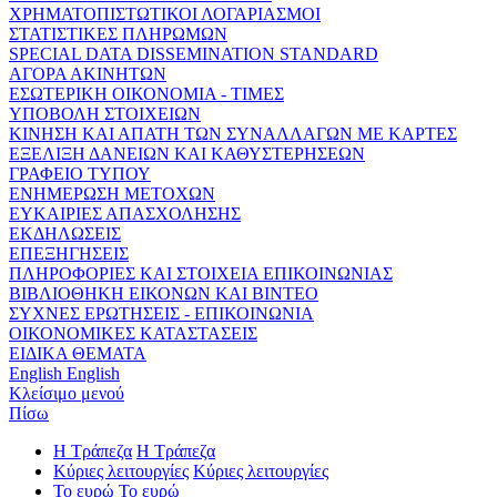
ΧΡΗΜΑΤΟΠΙΣΤΩΤΙΚΟΙ ΛΟΓΑΡΙΑΣΜΟΙ
ΣΤΑΤΙΣΤΙΚΕΣ ΠΛΗΡΩΜΩΝ
SPECIAL DATA DISSEMINATION STANDARD
ΑΓΟΡΑ ΑΚΙΝΗΤΩΝ
ΕΣΩΤΕΡΙΚΗ ΟΙΚΟΝΟΜΙΑ - ΤΙΜΕΣ
ΥΠΟΒΟΛΗ ΣΤΟΙΧΕΙΩΝ
ΚΙΝΗΣΗ ΚΑΙ ΑΠΑΤΗ ΤΩΝ ΣΥΝΑΛΛΑΓΩΝ ΜΕ ΚΑΡΤΕΣ
ΕΞΕΛΙΞΗ ΔΑΝΕΙΩΝ ΚΑΙ ΚΑΘΥΣΤΕΡΗΣΕΩΝ
ΓΡΑΦΕΙΟ ΤΥΠΟΥ
ΕΝΗΜΕΡΩΣΗ ΜΕΤΟΧΩΝ
ΕΥΚΑΙΡΙΕΣ ΑΠΑΣΧΟΛΗΣΗΣ
ΕΚΔΗΛΩΣΕΙΣ
ΕΠΕΞΗΓΗΣΕΙΣ
ΠΛΗΡΟΦΟΡΙΕΣ ΚΑΙ ΣΤΟΙΧΕΙΑ ΕΠΙΚΟΙΝΩΝΙΑΣ
ΒΙΒΛΙΟΘΗΚΗ ΕΙΚΟΝΩΝ ΚΑΙ ΒΙΝΤΕΟ
ΣΥΧΝΕΣ ΕΡΩΤΗΣΕΙΣ - ΕΠΙΚΟΙΝΩΝΙΑ
ΟΙΚΟΝΟΜΙΚΕΣ ΚΑΤΑΣΤΑΣΕΙΣ
ΕΙΔΙΚΑ ΘΕΜΑΤΑ
English
English
Κλείσιμο μενού
Πίσω
Η Τράπεζα
Η Τράπεζα
Κύριες λειτουργίες
Κύριες λειτουργίες
Το ευρώ
Το ευρώ