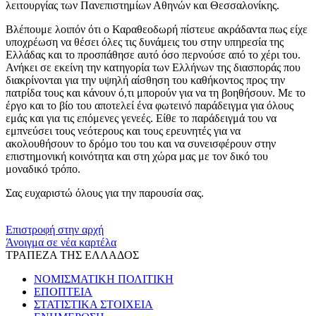
λειτουργίας των Πανεπιστημίων Αθηνών και Θεσσαλονίκης.
Βλέπουμε λοιπόν ότι ο Καραθεοδωρή πίστευε ακράδαντα πως είχε
υποχρέωση να θέσει όλες τις δυνάμεις του στην υπηρεσία της
Ελλάδας και το προσπάθησε αυτό όσο περνούσε από το χέρι του.
Ανήκει σε εκείνη την κατηγορία των Ελλήνων της διασποράς που
διακρίνονται για την υψηλή αίσθηση του καθήκοντος προς την
πατρίδα τους και κάνουν ό,τι μπορούν για να τη βοηθήσουν. Με το
έργο και το βίο του αποτελεί ένα φωτεινό παράδειγμα για όλους
εμάς και για τις επόμενες γενεές. Είθε το παράδειγμά του να
εμπνεύσει τους νεότερους και τους ερευνητές για να
ακολουθήσουν το δρόμο του του και να συνεισφέρουν στην
επιστημονική κοινότητα και στη χώρα μας με τον δικό του
μοναδικό τρόπο.
Σας ευχαριστώ όλους για την παρουσία σας.
​​
Επιστροφή στην αρχή
Άνοιγμα σε νέα καρτέλα
ΤΡΑΠΕΖΑ ΤΗΣ ΕΛΛΑΔΟΣ
ΝΟΜΙΣΜΑΤΙΚΗ ΠΟΛΙΤΙΚΗ
ΕΠΟΠΤΕΙΑ
ΣΤΑΤΙΣΤΙΚΑ ΣΤΟΙΧΕΙΑ