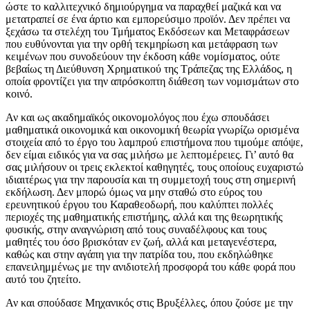
ώστε το καλλιτεχνικό δημιούργημα να παραχθεί μαζικά και να
μετατραπεί σε ένα άρτιο και εμπορεύσιμο προϊόν. Δεν πρέπει να
ξεχάσω τα στελέχη του Τμήματος Εκδόσεων και Μεταφράσεων
που ευθύνονται για την ορθή τεκμηρίωση και μετάφραση των
κειμένων που συνοδεύουν την έκδοση κάθε νομίσματος, ούτε
βεβαίως τη Διεύθυνση Χρηματικού της Τράπεζας της Ελλάδος, η
οποία φροντίζει για την απρόσκοπτη διάθεση των νομισμάτων στο
κοινό.
Αν και ως ακαδημαϊκός οικονομολόγος που έχω σπουδάσει
μαθηματικά οικονομικά και οικονομική θεωρία γνωρίζω ορισμένα
στοιχεία από το έργο του λαμπρού επιστήμονα που τιμούμε απόψε,
δεν είμαι ειδικός για να σας μιλήσω με λεπτομέρειες. Γι’ αυτό θα
σας μιλήσουν οι τρεις εκλεκτοί καθηγητές, τους οποίους ευχαριστώ
ιδιαιτέρως για την παρουσία και τη συμμετοχή τους στη σημερινή
εκδήλωση. Δεν μπορώ όμως να μην σταθώ στο εύρος του
ερευνητικού έργου του Καραθεοδωρή, που καλύπτει πολλές
περιοχές της μαθηματικής επιστήμης, αλλά και της θεωρητικής
φυσικής, στην αναγνώριση από τους συναδέλφους και τους
μαθητές του όσο βρισκόταν εν ζωή, αλλά και μεταγενέστερα,
καθώς και στην αγάπη για την πατρίδα του, που εκδηλώθηκε
επανειλημμένως με την ανιδιοτελή προσφορά του κάθε φορά που
αυτό του ζητείτο.
Αν και σπούδασε Μηχανικός στις Βρυξέλλες, όπου ζούσε με την