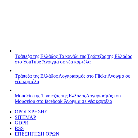
Τράπεζα της Ελλάδος
Το κανάλι της Τράπεζας της Ελλάδος
στο YouTube
Άνοιγμα σε νέα καρτέλα
Τράπεζα της Ελλάδος
Λογαριασμός στο Flickr
Άνοιγμα σε
νέα καρτέλα
Μουσείο της Τράπεζας της Ελλάδος
Λογαριασμός του
Μουσείου στο facebook
Άνοιγμα σε νέα καρτέλα
ΟΡΟΙ ΧΡΗΣΗΣ
SITEMAP
GDPR
RSS
ΕΠΕΞΗΓΗΣΗ ΟΡΩΝ