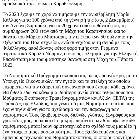
προσωπικότητες, όπως ο Καραθεοδωρή.
Το 2023 έχουμε τη χαρά να τιμήσουμε την ανυπέρβλητη Μαρία
Κάλλας για τα 100 χρόνια από τη γέννησή της (στις 2 Δεκεμβρίου),
τον Αντώνη Σαμαράκη για τα 20 χρόνια από το θάνατό του, τη
συμπλήρωση 200 ετών από τη Μάχη του Καρπενησίου και το
θάνατο του Μάρκου Μπότσαρη, την επέτειο των 50 ετών από την
εξέγερση του Πολυτεχνείου, ενώ συνεχίζουμε τη σειρά με τους
Φιλέλληνες, αποδίδοντας φέτος φόρο τιμής στον Γερμανό
στρατιωτικό Κάρολο Νόρμαν, ο οποίος πολέμησε για την Ελληνική
Επανάσταση και τραυματίστηκε θανάσιμα στη Μάχη του Πέτα το
1822.
Το Νομισματικό Πρόγραμμα υλοποιείται, όπως προανάφερα, με το
Υπουργείο Οικονομικών, την ηγεσία και τα στελέχη του οποίου
ευχαριστώ για την εξαιρετική συνεργασία που έχουμε κάθε χρόνο.
Θα ήθελα εδώ να κάνω μια ιδιαίτερη μνεία στους ανθρώπους του
Ιδρύματος Εκτύπωσης Τραπεζογραμματίων και Αξιών (ΙΕΤΑ) της
Τράπεζας της Ελλάδος, του γνωστού μας Νομισματοκοπείου, που
έχουν την ευθύνη για το σχεδιασμό και την παραγωγή των
νομισμάτων. Τους βραβευμένους διεθνώς γλύπτες, ζωγράφους και
γραφίστες μας, οι οποίοι στη μικρή επιφάνεια των δύο όψεων κάθε
νομίσματος, μεταφέρουν αριστοτεχνικά στο σχέδιό τους μια ιδέα ή
ένα στοιχείο μιας προσωπικότητας. Τους εξειδικευμένους και
έμπειρους τεχνικούς του Νομισματοκοπείου, οι οποίοι φροντίζουν