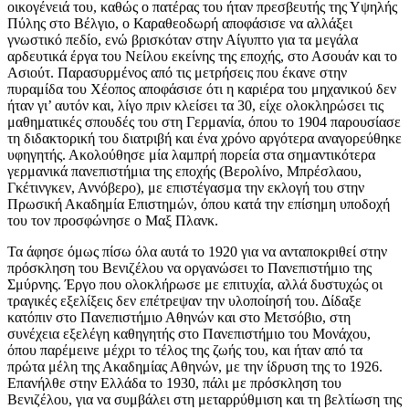
οικογένειά του, καθώς ο πατέρας του ήταν πρεσβευτής της Υψηλής
Πύλης στο Βέλγιο, ο Καραθεοδωρή αποφάσισε να αλλάξει
γνωστικό πεδίο, ενώ βρισκόταν στην Αίγυπτο για τα μεγάλα
αρδευτικά έργα του Νείλου εκείνης της εποχής, στο Ασουάν και το
Ασιούτ. Παρασυρμένος από τις μετρήσεις που έκανε στην
πυραμίδα του Χέοπος αποφάσισε ότι η καριέρα του μηχανικού δεν
ήταν γι’ αυτόν και, λίγο πριν κλείσει τα 30, είχε ολοκληρώσει τις
μαθηματικές σπουδές του στη Γερμανία, όπου το 1904 παρουσίασε
τη διδακτορική του διατριβή και ένα χρόνο αργότερα αναγορεύθηκε
υφηγητής. Ακολούθησε μία λαμπρή πορεία στα σημαντικότερα
γερμανικά πανεπιστήμια της εποχής (Βερολίνο, Μπρέσλαου,
Γκέτινγκεν, Αννόβερο), με επιστέγασμα την εκλογή του στην
Πρωσική Ακαδημία Επιστημών, όπου κατά την επίσημη υποδοχή
του τον προσφώνησε ο Μαξ Πλανκ.
Τα άφησε όμως πίσω όλα αυτά το 1920 για να ανταποκριθεί στην
πρόσκληση του Βενιζέλου να οργανώσει το Πανεπιστήμιο της
Σμύρνης. Έργο που ολοκλήρωσε με επιτυχία, αλλά δυστυχώς οι
τραγικές εξελίξεις δεν επέτρεψαν την υλοποίησή του. Δίδαξε
κατόπιν στο Πανεπιστήμιο Αθηνών και στο Μετσόβιο, στη
συνέχεια εξελέγη καθηγητής στο Πανεπιστήμιο του Μονάχου,
όπου παρέμεινε μέχρι το τέλος της ζωής του, και ήταν από τα
πρώτα μέλη της Ακαδημίας Αθηνών, με την ίδρυση της το 1926.
Επανήλθε στην Ελλάδα το 1930, πάλι με πρόσκληση του
Βενιζέλου, για να συμβάλει στη μεταρρύθμιση και τη βελτίωση της