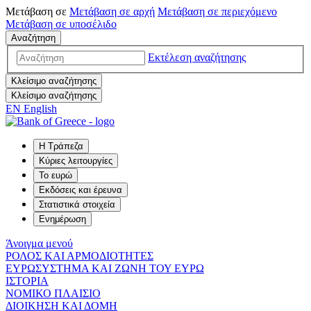
Μετάβαση σε
Μετάβαση σε
αρχή
Μετάβαση σε
περιεχόμενο
Μετάβαση σε
υποσέλιδο
Αναζήτηση
Εκτέλεση αναζήτησης
Κλείσιμο αναζήτησης
Κλείσιμο αναζήτησης
EN
English
Η Τράπεζα
Κύριες λειτουργίες
Το ευρώ
Εκδόσεις και έρευνα
Στατιστικά στοιχεία
Ενημέρωση
Άνοιγμα μενού
ΡΟΛΟΣ ΚΑΙ ΑΡΜΟΔΙΟΤΗΤΕΣ
ΕΥΡΩΣΥΣΤΗΜΑ ΚΑΙ ΖΩΝΗ ΤΟΥ ΕΥΡΩ
ΙΣΤΟΡΙΑ
ΝΟΜΙΚΟ ΠΛΑΙΣΙΟ
ΔΙΟΙΚΗΣΗ ΚΑΙ ΔΟΜΗ