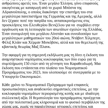
ανθρώπινες αρετές του. Έναν μεγάλο Έλληνα, γόνο επιφανούς
οικογένειας με καταγωγή από το χωριό Μπόσνα της
Αδριανούπολης, ο οποίος διακόνησε την επιστήμη του στα
μεγαλύτερα πανεπιστήμια της Γερμανίας και της Αμερικής, αλλά
δεν ξέχασε ποτέ την πατρίδα του, ανταποκρινόμενος στις
προσκλήσεις του Ελευθερίου Βενιζέλου για να συμβάλει στην
οργάνωση και τη λειτουργία των ανωτάτων σχολών της Ελλάδας.
Έναν συνομιλητή του μεγάλου Αϊνστάιν και συνοδοιπόρο των
μεγαλύτερων μαθηματικών του 20ού αιώνα, Ντάβιντ Χίλμπερτ,
Φέλιξ Κλάιν και Χέρμαν Μινκόβσκι, αλλά και του θεμελιωτή της
κβαντικής θεωρίας Μαξ Πλανκ.
Την αφορμή για τη σημερινή εκδήλωση μας τη δίνει η έκδοση του
αναμνηστικού νομίσματος κυκλοφορίας των δύο ευρώ για τη
συμπλήρωση 150 ετών από τη γέννηση του Καραθεοδωρή. Μια
έκδοση που εντάσσεται στο πλαίσιο του Νομισματικού
Προγράμματος του 2023, που υλοποιούμε σε συνεργασία με το
Υπουργείο Οικονομικών.
Κάθε χρόνο το Νομισματικό Πρόγραμμα τιμά επιφανείς
προσωπικότητες και αναδεικνύει σημαντικές επετείους, με την
κυκλοφορία νομισμάτων περιορισμένης κοπής και με ιδιαίτερη
συλλεκτική αξία. Η θεματολογία του προγράμματος προέρχεται
από την πολιτιστική μας κληρονομιά και το φυσικό περιβάλλον της
χώρας μας, χωρίς να παραλείπουμε ιστορικές επετείους και