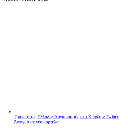
Τράπεζα της Ελλάδος
Λογαριασμός στο X πρώην Twitter
Άνοιγμα σε νέα καρτέλα