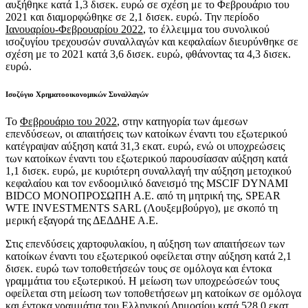
αυξήθηκε κατά 1,3 δισεκ. ευρώ σε σχέση με το Φεβρουάριο του
2021 και διαμορφώθηκε σε 2,1 δισεκ. ευρώ. Την περίοδο
Ιανουαρίου-Φεβρουαρίου 2022
, το έλλειμμα του συνολικού
ισοζυγίου τρεχουσών συναλλαγών και κεφαλαίων διευρύνθηκε σε
σχέση με το 2021 κατά 3,6 δισεκ. ευρώ, φθάνοντας τα 4,3 δισεκ.
ευρώ.
Ισοζύγιο Χρηματοοικονομικών Συναλλαγών
Το
Φεβρουάριο του 2022
, στην κατηγορία των άμεσων
επενδύσεων, οι απαιτήσεις των κατοίκων έναντι του εξωτερικού
κατέγραψαν αύξηση κατά 31,3 εκατ. ευρώ, ενώ οι υποχρεώσεις
των κατοίκων έναντι του εξωτερικού παρουσίασαν αύξηση κατά
1,1 δισεκ. ευρώ, με κυριότερη συναλλαγή την αύξηση μετοχικού
κεφαλαίου και τον ενδοομιλικό δανεισμό της MSCIF DYNAMI
BIDCO ΜΟΝΟΠΡΟΣΩΠΗ Α.Ε. από τη μητρική της, SPEAR
WTE INVESTMENTS SARL (Λουξεμβούργο), με σκοπό τη
μερική εξαγορά της ΔΕΔΔΗΕ Α.Ε.
Στις επενδύσεις χαρτοφυλακίου, η αύξηση των απαιτήσεων των
κατοίκων έναντι του εξωτερικού οφείλεται στην αύξηση κατά 2,1
δισεκ. ευρώ των τοποθετήσεών τους σε ομόλογα και έντοκα
γραμμάτια του εξωτερικού. Η μείωση των υποχρεώσεών τους
οφείλεται στη μείωση των τοποθετήσεων μη κατοίκων σε ομόλογα
και έντοκα γραμμάτια του Ελληνικού Δημοσίου κατά 528,0 εκατ.