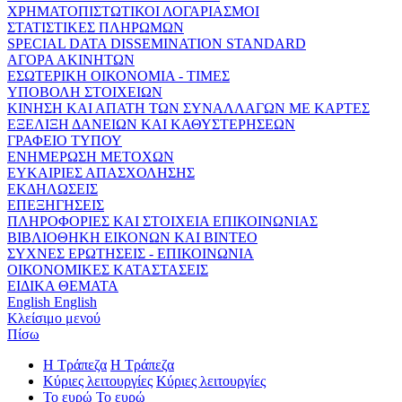
ΧΡΗΜΑΤΟΠΙΣΤΩΤΙΚΟΙ ΛΟΓΑΡΙΑΣΜΟΙ
ΣΤΑΤΙΣΤΙΚΕΣ ΠΛΗΡΩΜΩΝ
SPECIAL DATA DISSEMINATION STANDARD
ΑΓΟΡΑ ΑΚΙΝΗΤΩΝ
ΕΣΩΤΕΡΙΚΗ ΟΙΚΟΝΟΜΙΑ - ΤΙΜΕΣ
ΥΠΟΒΟΛΗ ΣΤΟΙΧΕΙΩΝ
ΚΙΝΗΣΗ ΚΑΙ ΑΠΑΤΗ ΤΩΝ ΣΥΝΑΛΛΑΓΩΝ ΜΕ ΚΑΡΤΕΣ
ΕΞΕΛΙΞΗ ΔΑΝΕΙΩΝ ΚΑΙ ΚΑΘΥΣΤΕΡΗΣΕΩΝ
ΓΡΑΦΕΙΟ ΤΥΠΟΥ
ΕΝΗΜΕΡΩΣΗ ΜΕΤΟΧΩΝ
ΕΥΚΑΙΡΙΕΣ ΑΠΑΣΧΟΛΗΣΗΣ
ΕΚΔΗΛΩΣΕΙΣ
ΕΠΕΞΗΓΗΣΕΙΣ
ΠΛΗΡΟΦΟΡΙΕΣ ΚΑΙ ΣΤΟΙΧΕΙΑ ΕΠΙΚΟΙΝΩΝΙΑΣ
ΒΙΒΛΙΟΘΗΚΗ ΕΙΚΟΝΩΝ ΚΑΙ ΒΙΝΤΕΟ
ΣΥΧΝΕΣ ΕΡΩΤΗΣΕΙΣ - ΕΠΙΚΟΙΝΩΝΙΑ
ΟΙΚΟΝΟΜΙΚΕΣ ΚΑΤΑΣΤΑΣΕΙΣ
ΕΙΔΙΚΑ ΘΕΜΑΤΑ
English
English
Κλείσιμο μενού
Πίσω
Η Τράπεζα
Η Τράπεζα
Κύριες λειτουργίες
Κύριες λειτουργίες
Το ευρώ
Το ευρώ