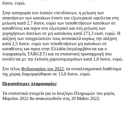
δισεκ. ευρώ.
Στην κατηγορία των λοιπών επενδύσεων, η μείωση των
απαιτήσεων των κατοίκων έναντι του εξωτερικού οφείλεται στη
μείωση κατά 2,7 δισεκ. ευρώ των τοποθετήσεων κατοίκων σε
καταθέσεις και repos στο εξωτερικό και στη μείωση των
χορηγήσεων δανείων σε μη κατοίκους κατά 273,3 εκατ. ευρώ. Η
αύξηση των υποχρεώσεών τους αντανακλά κυρίως την αύξηση
κατά 2,5 δισεκ. ευρώ των τοποθετήσεων μη κατοίκων σε
καταθέσεις και repos στην Ελλάδα (περιλαμβάνεται και ο
λογαριασμός TARGET) και τη στατιστική προσαρμογή που
συνδέεται με την έκδοση χαρτονομισμάτων κατά 1,0 δισεκ. ευρώ.
Στο τέλος
Φεβρουαρίου του 2022
, τα συναλλαγματικά διαθέσιμα
της χώρας διαμορφώθηκαν σε 13,0 δισεκ. ευρώ.
Περισσότερες πληροφορίες
:
Τα στατιστικά στοιχεία για το Ισοζύγιο Πληρωμών του μηνός
Μαρτίου 2022 θα ανακοινωθούν στις 20 Μαΐου 2022.
​​