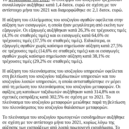
συναλλαγών αυξήθηκε κατά 1,4 δισεκ. ευρώ σε σχέση με τον
αντίστοιχο μήνα του 2021 και διαμορφώθηκε σε 2,1 δισεκ. ευρώ.
Η αύξηση του ελλείμματος του ισοζυγίου αγαθών οφείλεται στην
αύξηση των εισαγωγών, η οποία ήταν μεγαλύτερη από εκείνη των
εξαγωγών. Οι εξαγωγές αυξήθηκαν κατά 26,3% σε τρέχουσες τιμές
(4,3% σε σταθερές τιμές) και οι εισαγωγές κατά 64,6% σε
τρέχουσες τιμές (37,5% σε σταθερές τιμές). Ειδικότερα, οι
εξαγωγές αγαθών χωρίς καύσιμα σημείωσαν αύξηση κατά 27,5%
σε τρέχουσες τιμές (14,6% σε σταθερές τιμές) και οι εισαγωγές
αγαθών χωρίς καύσιμα σημείωσαν αύξηση κατά 38,1% σε
τρέχουσες τιμές (29,2% σε σταθερές τιμές).
Η αύξηση του πλεονάσματος του ισοζυγίου υπηρεσιών οφείλεται
στη βελτίωση του ισοζυγίου ταξιδιωτικών υπηρεσιών και του
ισοζυγίου λοιπών υπηρεσιών, η οποία αντισταθμίστηκε εν μέρει
από τη μείωση του πλεονάσματος του ισοζυγίου μεταφορών. Οι
αφίξεις μη κατοίκων ταξιδιωτών αυξήθηκαν κατά 314,8% και οι
σχετικές εισπράξεις κατά 302,5% σε σχέση με το 2021. Το
πλεόνασμα του ισοζυγίου μεταφορών μειώθηκε παρά τη βελτίωση
του πλεονάσματος του ισοζυγίου θαλάσσιων μεταφορών.
Το πλεόνασμα του ισοζυγίου πρωτογενών εισοδημάτων αυξήθηκε
σε σχέση με τον αντίστοιχο μήνα του 2021, κυρίως λόγω της
αύξησης των εισπράξεων από λοιπά πρωτογενή εισοδήματα. Το