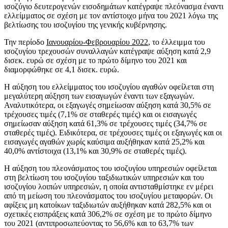
ισοζύγιο δευτερογενών εισοδημάτων κατέγραψε πλεόνασμα έναντι
ελλείμματος σε σχέση με τον αντίστοιχο μήνα του 2021 λόγω της
βελτίωσης του ισοζυγίου της γενικής κυβέρνησης.
Την περίοδο
Ιανουαρίου-Φεβρουαρίου 2022
, το έλλειμμα του
ισοζυγίου τρεχουσών συναλλαγών κατέγραψε αύξηση κατά 2,9
δισεκ. ευρώ σε σχέση με το πρώτο δίμηνο του 2021 και
διαμορφώθηκε σε 4,1 δισεκ. ευρώ.
Η αύξηση του ελλείμματος του ισοζυγίου αγαθών οφείλεται στη
μεγαλύτερη αύξηση των εισαγωγών έναντι των εξαγωγών.
Αναλυτικότερα, οι εξαγωγές σημείωσαν αύξηση κατά 30,5% σε
τρέχουσες τιμές (7,1% σε σταθερές τιμές) και οι εισαγωγές
σημείωσαν αύξηση κατά 61,3% σε τρέχουσες τιμές (34,7% σε
σταθερές τιμές). Ειδικότερα, σε τρέχουσες τιμές οι εξαγωγές και οι
εισαγωγές αγαθών χωρίς καύσιμα αυξήθηκαν κατά 25,2% και
40,0% αντίστοιχα (13,1% και 30,9% σε σταθερές τιμές).
Η αύξηση του πλεονάσματος του ισοζυγίου υπηρεσιών οφείλεται
στη βελτίωση του ισοζυγίου ταξιδιωτικών υπηρεσιών και του
ισοζυγίου λοιπών υπηρεσιών, η οποία αντισταθμίστηκε εν μέρει
από τη μείωση του πλεονάσματος του ισοζυγίου μεταφορών. Οι
αφίξεις μη κατοίκων ταξιδιωτών αυξήθηκαν κατά 282,5% και οι
σχετικές εισπράξεις κατά 306,2% σε σχέση με το πρώτο δίμηνο
του 2021 (αντιπροσωπεύοντας το 56,6% και το 63,7% των