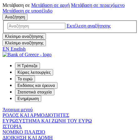
Μετάβαση σε
Μετάβαση σε
αρχή
Μετάβαση σε
περιεχόμενο
Μετάβαση σε
υποσέλιδο
Αναζήτηση
Εκτέλεση αναζήτησης
Κλείσιμο αναζήτησης
Κλείσιμο αναζήτησης
EN
English
Η Τράπεζα
Κύριες λειτουργίες
Το ευρώ
Εκδόσεις και έρευνα
Στατιστικά στοιχεία
Ενημέρωση
Άνοιγμα μενού
ΡΟΛΟΣ ΚΑΙ ΑΡΜΟΔΙΟΤΗΤΕΣ
ΕΥΡΩΣΥΣΤΗΜΑ ΚΑΙ ΖΩΝΗ ΤΟΥ ΕΥΡΩ
ΙΣΤΟΡΙΑ
ΝΟΜΙΚΟ ΠΛΑΙΣΙΟ
ΔΙΟΙΚΗΣΗ ΚΑΙ ΔΟΜΗ