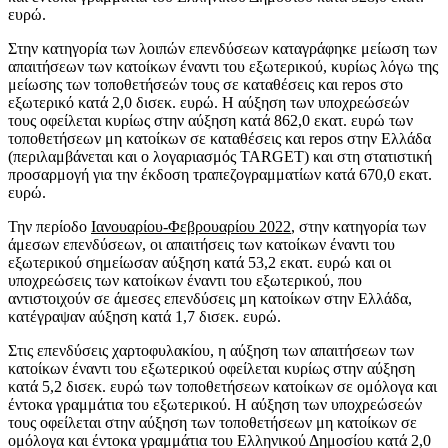
ευρώ.
Στην κατηγορία των λοιπών επενδύσεων καταγράφηκε μείωση των
απαιτήσεων των κατοίκων έναντι του εξωτερικού, κυρίως λόγω της
μείωσης των τοποθετήσεών τους σε καταθέσεις και repos στο
εξωτερικό κατά 2,0 δισεκ. ευρώ. Η αύξηση των υποχρεώσεών
τους οφείλεται κυρίως στην αύξηση κατά 862,0 εκατ. ευρώ των
τοποθετήσεων μη κατοίκων σε καταθέσεις και repos στην Ελλάδα
(περιλαμβάνεται και ο λογαριασμός TARGET) και στη στατιστική
προσαρμογή για την έκδοση τραπεζογραμματίων κατά 670,0 εκατ.
ευρώ.
Την περίοδο
Ιανουαρίου-Φεβρουαρίου 2022
, στην κατηγορία των
άμεσων επενδύσεων, οι απαιτήσεις των κατοίκων έναντι του
εξωτερικού σημείωσαν αύξηση κατά 53,2 εκατ. ευρώ και οι
υποχρεώσεις των κατοίκων έναντι του εξωτερικού, που
αντιστοιχούν σε άμεσες επενδύσεις μη κατοίκων στην Ελλάδα,
κατέγραψαν αύξηση κατά 1,7 δισεκ. ευρώ.
Στις επενδύσεις χαρτοφυλακίου, η αύξηση των απαιτήσεων των
κατοίκων έναντι του εξωτερικού οφείλεται κυρίως στην αύξηση
κατά 5,2 δισεκ. ευρώ των τοποθετήσεων κατοίκων σε ομόλογα και
έντοκα γραμμάτια του εξωτερικού. Η αύξηση των υποχρεώσεών
τους οφείλεται στην αύξηση των τοποθετήσεων μη κατοίκων σε
ομόλογα και έντοκα γραμμάτια του Ελληνικού Δημοσίου κατά 2,0