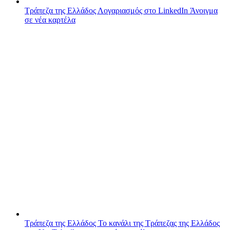
Τράπεζα της Ελλάδος
Λογαριασμός στο LinkedIn
Άνοιγμα
σε νέα καρτέλα
Τράπεζα της Ελλάδος
Το κανάλι της Τράπεζας της Ελλάδος