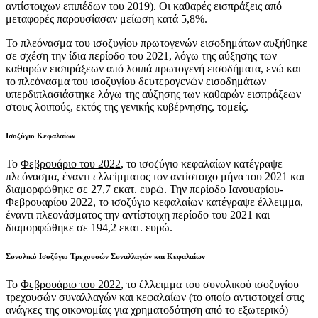
αντίστοιχων επιπέδων του 2019). Οι καθαρές εισπράξεις από
μεταφορές παρουσίασαν μείωση κατά 5,8%.
Το πλεόνασμα του ισοζυγίου πρωτογενών εισοδημάτων αυξήθηκε
σε σχέση την ίδια περίοδο του 2021, λόγω της αύξησης των
καθαρών εισπράξεων από λοιπά πρωτογενή εισοδήματα, ενώ και
το πλεόνασμα του ισοζυγίου δευτερογενών εισοδημάτων
υπερδιπλασιάστηκε λόγω της αύξησης των καθαρών εισπράξεων
στους λοιπούς, εκτός της γενικής κυβέρνησης, τομείς.
Ισοζύγιο Κεφαλαίων
Το
Φεβρουάριο του 2022
, το ισοζύγιο κεφαλαίων κατέγραψε
πλεόνασμα, έναντι ελλείμματος τον αντίστοιχο μήνα του 2021 και
διαμορφώθηκε σε 27,7 εκατ. ευρώ. Την περίοδο
Ιανουαρίου-
Φεβρουαρίου 2022
, το ισοζύγιο κεφαλαίων κατέγραψε έλλειμμα,
έναντι πλεονάσματος την αντίστοιχη περίοδο του 2021 και
διαμορφώθηκε σε 194,2 εκατ. ευρώ.
Συνολικό Ισοζύγιο Τρεχουσών Συναλλαγών και Κεφαλαίων
Το
Φεβρουάριο του 2022
, το έλλειμμα του συνολικού ισοζυγίου
τρεχουσών συναλλαγών και κεφαλαίων (το οποίο αντιστοιχεί στις
ανάγκες της οικονομίας για χρηματοδότηση από το εξωτερικό)