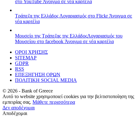
στο YouTube
Άνοιγμα σε νέα καρτέλα
Τράπεζα της Ελλάδος
Λογαριασμός στο Flickr
Άνοιγμα σε
νέα καρτέλα
Μουσείο της Τράπεζας της Ελλάδος
Λογαριασμός του
Μουσείου στο facebook
Άνοιγμα σε νέα καρτέλα
ΟΡΟΙ ΧΡΗΣΗΣ
SITEMAP
GDPR
RSS
ΕΠΕΞΗΓΗΣΗ ΟΡΩΝ
ΠΟΛΙΤΙΚΗ SOCIAL MEDIA
©
2026
- Bank of Greece
Αυτό το website χρησιμοποιεί cookies για την βελτιστοποίηση της
εμπειρίας σας.
Μάθετε περισσότερα
Δεν αποδέχομαι
Αποδέχομαι