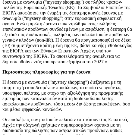
έρευνα με ανωνυμία (“mystery shopping”) σε πλήθος κρατών-
μελών της Ευρωπαϊκής Ένωσης (ΕΕ). Το Συμβούλιο Εποπτών της
EIOPA αποφάσισε την έναρξη της δεύτερης κοινής έρευνας με
ανωνυμία (“mystery shopping”) στην ευρωπαϊκή ασφαλιστική
αγορά. Ενώ η πρώτη έρευνα επικεντρώθηκε στις πωλήσεις
επενδυτικών προϊόντων συνδεδεμένων με ασφάλιση, η δεύτερη θα
εξετάσει τις διαδικτυακές πωλήσεις των ασφαλιστικών προϊόντων
γενικών κλάδων (non-life). Η έρευνα θα πραγματοποιηθεί σε δέκα
(10) συμμετέχοντα κράτη-μέλη της ΕE, βάσει κοινής μεθοδολογίας
της EIOPA και των Εθνικών Εποπτικών Αρχών, υπό τον
συντονισμό της EIOPA. Τα αποτελέσματά της αναμένεται να
δημοσιευθούν εντός του πρώτου εξαμήνου του 2027.»
Περισσότερες πληροφορίες για την έρευνα
Η έρευνα με ανωνυμία (“mystery shopping”) διεξάγεται με τη
συμμετοχή εκπαιδευμένων προσώπων, τα οποία ενεργούν ως
υποψήφιοι πελάτες, με στόχο την αξιολόγηση της πραγματικής
εμπειρίας των καταναλωτών κατά τη διαδικασία πώλησης
ασφαλιστικών προϊόντων, τόσο μέσω διά ζώσης επισκέψεων, όσο
και μέσω ψηφιακών καναλιών.
Οι επισκέψεις των μυστικών πελατών επιτρέπουν στις Εποπτικές
Αρχές την εξαγωγή χρήσιμων συμπερασμάτων σχετικά με τη
διαδικασία της πώλησης των ασφαλιστικών προϊόντων, καθώς