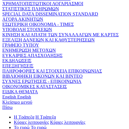
ΧΡΗΜΑΤΟΠΙΣΤΩΤΙΚΟΙ ΛΟΓΑΡΙΑΣΜΟΙ
ΣΤΑΤΙΣΤΙΚΕΣ ΠΛΗΡΩΜΩΝ
SPECIAL DATA DISSEMINATION STANDARD
ΑΓΟΡΑ ΑΚΙΝΗΤΩΝ
ΕΣΩΤΕΡΙΚΗ ΟΙΚΟΝΟΜΙΑ - ΤΙΜΕΣ
ΥΠΟΒΟΛΗ ΣΤΟΙΧΕΙΩΝ
ΚΙΝΗΣΗ ΚΑΙ ΑΠΑΤΗ ΤΩΝ ΣΥΝΑΛΛΑΓΩΝ ΜΕ ΚΑΡΤΕΣ
ΕΞΕΛΙΞΗ ΔΑΝΕΙΩΝ ΚΑΙ ΚΑΘΥΣΤΕΡΗΣΕΩΝ
ΓΡΑΦΕΙΟ ΤΥΠΟΥ
ΕΝΗΜΕΡΩΣΗ ΜΕΤΟΧΩΝ
ΕΥΚΑΙΡΙΕΣ ΑΠΑΣΧΟΛΗΣΗΣ
ΕΚΔΗΛΩΣΕΙΣ
ΕΠΕΞΗΓΗΣΕΙΣ
ΠΛΗΡΟΦΟΡΙΕΣ ΚΑΙ ΣΤΟΙΧΕΙΑ ΕΠΙΚΟΙΝΩΝΙΑΣ
ΒΙΒΛΙΟΘΗΚΗ ΕΙΚΟΝΩΝ ΚΑΙ ΒΙΝΤΕΟ
ΣΥΧΝΕΣ ΕΡΩΤΗΣΕΙΣ - ΕΠΙΚΟΙΝΩΝΙΑ
ΟΙΚΟΝΟΜΙΚΕΣ ΚΑΤΑΣΤΑΣΕΙΣ
ΕΙΔΙΚΑ ΘΕΜΑΤΑ
English
English
Κλείσιμο μενού
Πίσω
Η Τράπεζα
Η Τράπεζα
Κύριες λειτουργίες
Κύριες λειτουργίες
Το ευρώ
Το ευρώ