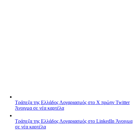
Τράπεζα της Ελλάδος
Λογαριασμός στο X πρώην Twitter
Άνοιγμα σε νέα καρτέλα
Τράπεζα της Ελλάδος
Λογαριασμός στο LinkedIn
Άνοιγμα
σε νέα καρτέλα