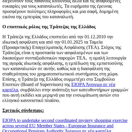
διερευνούν τους πιθανούς κινδύνους αλλά και τις αναφυόμενες
ευκαιρίες για τους καταναλωτές. Τα ευρήματα της έρευνας
προσφέρουν πολύτιμες πληροφορίες και μια σαφή, δομημένη
εικόνα της εμπειρίας του καταναλωτή.
Ο εποπτικός ρόλος της Τράπεζας της Ελλάδος
Η Τράπεζα της Ελλάδος εποπτεύει από την 01.12.2010 την
ιδιωτική ασφάλιση και από την 01.01.2025 τα Ταμεία
(Προαιρετικής) Επαγγελματικής Ασφάλισης (ΤΕΑ). Στόχος της
Τράπεζας είναι η προστασία των ασφαλισμένων και των
δικαιούχων συνταξιοδοτικών παροχών ΤΕΑ, η ομαλή λειτουργία
της αγοράς ιδιωτικής ασφάλισης, η εμπέδωση της εμπιστοσύνης
των καταναλωτών σε αυτήν, καθώς και η διασφάλιση της
σταθερότητας του χρηματοπιστωτικού συστήματος στη χώρα.
Επίσης, η Τράπεζα της Ελλάδος συμμετέχει στο Συμβούλιο
Εποπτών (Board of Supervisors) της
ΕΙΟΡΑ
Άνοιγμα σε νέα
καρτέλα
, συμβάλλει στην ανάπτυξη των κατευθυντήριων γραμμών
που αυτή εκδίδει και μεριμνά για την ενσωμάτωση αυτών στο
ελληνικό κανονιστικό πλαίσιο.
Σχετικός
σύνδεσμος
:
EIOPA to undertake second coordinated mystery shopping exercise
across several EU Member States - European Insurance and
Occupational Pensions Authority
Άνοιγμα σε νέα καρτέλα