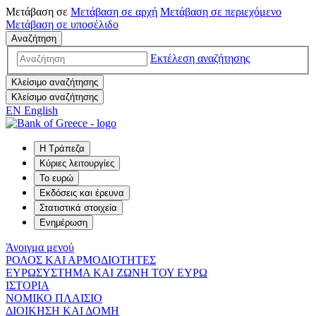
Μετάβαση σε
Μετάβαση σε
αρχή
Μετάβαση σε
περιεχόμενο
Μετάβαση σε
υποσέλιδο
Αναζήτηση
Εκτέλεση αναζήτησης
Κλείσιμο αναζήτησης
Κλείσιμο αναζήτησης
EN
English
Η Τράπεζα
Κύριες λειτουργίες
Το ευρώ
Εκδόσεις και έρευνα
Στατιστικά στοιχεία
Ενημέρωση
Άνοιγμα μενού
ΡΟΛΟΣ ΚΑΙ ΑΡΜΟΔΙΟΤΗΤΕΣ
ΕΥΡΩΣΥΣΤΗΜΑ ΚΑΙ ΖΩΝΗ ΤΟΥ ΕΥΡΩ
ΙΣΤΟΡΙΑ
ΝΟΜΙΚΟ ΠΛΑΙΣΙΟ
ΔΙΟΙΚΗΣΗ ΚΑΙ ΔΟΜΗ