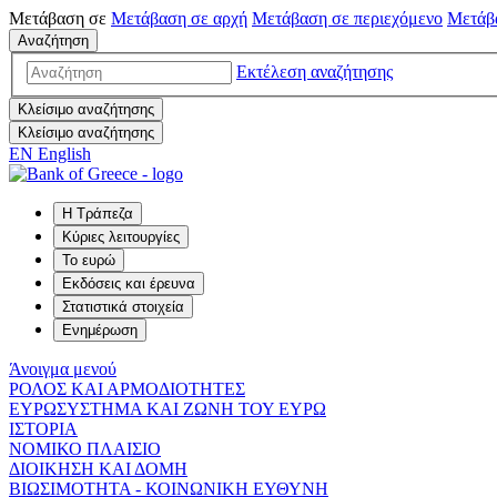
Μετάβαση σε
Μετάβαση σε
αρχή
Μετάβαση σε
περιεχόμενο
Μετάβ
Αναζήτηση
Εκτέλεση αναζήτησης
Κλείσιμο αναζήτησης
Κλείσιμο αναζήτησης
EN
English
Η Τράπεζα
Κύριες λειτουργίες
Το ευρώ
Εκδόσεις και έρευνα
Στατιστικά στοιχεία
Ενημέρωση
Άνοιγμα μενού
ΡΟΛΟΣ ΚΑΙ ΑΡΜΟΔΙΟΤΗΤΕΣ
ΕΥΡΩΣΥΣΤΗΜΑ ΚΑΙ ΖΩΝΗ ΤΟΥ ΕΥΡΩ
ΙΣΤΟΡΙΑ
ΝΟΜΙΚΟ ΠΛΑΙΣΙΟ
ΔΙΟΙΚΗΣΗ ΚΑΙ ΔΟΜΗ
ΒΙΩΣΙΜΟΤΗΤΑ - ΚΟΙΝΩΝΙΚΗ ΕΥΘΥΝΗ