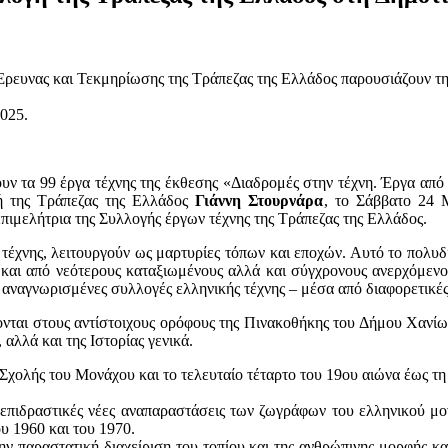
ρευνας και Τεκμηρίωσης της Τράπεζας της Ελλάδος παρουσιάζουν τη
υ 2025.
τουν τα 99 έργα τέχνης της έκθεσης «Διαδρομές στην τέχνη. Έργα από
τή της Τράπεζας της Ελλάδος
Γιάννη Στουρνάρα
, το Σάββατο 24 Μ
ι επιμελήτρια της Συλλογής έργων τέχνης της Τράπεζας της Ελλάδος.
 τέχνης, λειτουργούν ως μαρτυρίες τόπων και εποχών. Αυτό το πολυ
 και από νεότερους καταξιωμένους αλλά και σύγχρονους ανερχόμενου
ον αναγνωρισμένες συλλογές ελληνικής τέχνης – μέσα από διαφορετικ
ονται στους αντίστοιχους ορόφους της Πινακοθήκης του Δήμου Χανίων
α, αλλά και της Ιστορίας γενικά.
 Σχολής του Μονάχου και το τελευταίο τέταρτο του 19ου αιώνα έως τ
ς επιδραστικές νέες αναπαραστάσεις των ζωγράφων του ελληνικού μο
ου 1960 και του 1970.
την παραστατική διαχείριση του τοπίου και της ανθρώπινης μορφής κ