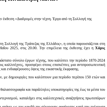
ν έκθεση «Διαδρομές στην τέχνη. Έργα από τη Συλλογή της
 τη Συλλογή της Τράπεζας της Ελλάδος», η οποία παρουσιάζεται στη
αΐου 2025, στις 20.00. Την επιμέλεια της έκθεσης έχει η
Χάρις
διάστατο σύνολο έργων τέχνης, που καλύπτει την περίοδο 1870-2024
ς καλλιτέχνες, προσφέρει στους επισκέπτες μια αντιπροσωπευτική
ές και ενδιαφέρουσες όψεις της εικαστικής έκφρασης.
, με δημιουργίες που καλύπτουν μια περίοδο περίπου 150 ετών και
η θαλασσογραφία και παράλληλες υποκατηγορίες της έως τα μέσα του
ντερνισμού, καταλήγει στις καλλιτεχνικές αναζητήσεις πρωτοπόρων
αι φτάνει ως τον καμβά της σύγχρονης αφαίρεσης κατά την τρέχουσα