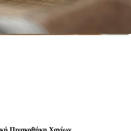
τική Πινακοθήκη Χανίων