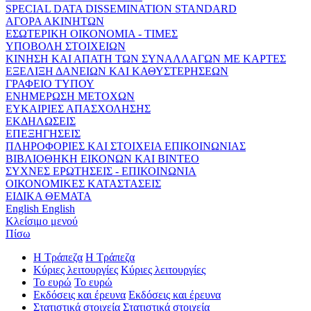
SPECIAL DATA DISSEMINATION STANDARD
ΑΓΟΡΑ ΑΚΙΝΗΤΩΝ
ΕΣΩΤΕΡΙΚΗ ΟΙΚΟΝΟΜΙΑ - ΤΙΜΕΣ
ΥΠΟΒΟΛΗ ΣΤΟΙΧΕΙΩΝ
ΚΙΝΗΣΗ ΚΑΙ ΑΠΑΤΗ ΤΩΝ ΣΥΝΑΛΛΑΓΩΝ ΜΕ ΚΑΡΤΕΣ
ΕΞΕΛΙΞΗ ΔΑΝΕΙΩΝ ΚΑΙ ΚΑΘΥΣΤΕΡΗΣΕΩΝ
ΓΡΑΦΕΙΟ ΤΥΠΟΥ
ΕΝΗΜΕΡΩΣΗ ΜΕΤΟΧΩΝ
ΕΥΚΑΙΡΙΕΣ ΑΠΑΣΧΟΛΗΣΗΣ
ΕΚΔΗΛΩΣΕΙΣ
ΕΠΕΞΗΓΗΣΕΙΣ
ΠΛΗΡΟΦΟΡΙΕΣ ΚΑΙ ΣΤΟΙΧΕΙΑ ΕΠΙΚΟΙΝΩΝΙΑΣ
ΒΙΒΛΙΟΘΗΚΗ ΕΙΚΟΝΩΝ ΚΑΙ ΒΙΝΤΕΟ
ΣΥΧΝΕΣ ΕΡΩΤΗΣΕΙΣ - ΕΠΙΚΟΙΝΩΝΙΑ
ΟΙΚΟΝΟΜΙΚΕΣ ΚΑΤΑΣΤΑΣΕΙΣ
ΕΙΔΙΚΑ ΘΕΜΑΤΑ
English
English
Κλείσιμο μενού
Πίσω
Η Τράπεζα
Η Τράπεζα
Κύριες λειτουργίες
Κύριες λειτουργίες
Το ευρώ
Το ευρώ
Εκδόσεις και έρευνα
Εκδόσεις και έρευνα
Στατιστικά στοιχεία
Στατιστικά στοιχεία