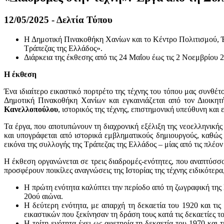
12/05/2025 - Δελτία Τύπου
Η
Δημοτική Πινακοθήκη Χανίων και το Κέντρο Πολιτισμού, Έ
Τράπεζας της Ελλάδος».
Διάρκεια της έκθεσης από τις 24 Μαΐου έως τις 2 Νοεμβρίο
Η έκθεση
Ένα ιδιαίτερο εικαστικό πορτρέτο της τέχνης του τόπου μας συνθέ
Δημοτική Πινακοθήκη Χανίων και εγκαινιάζεται από τον Διοικη
Κανελλοπούλου
, ιστορικός της τέχνης, επιστημονική υπεύθυνη κα
Τα έργα, που αποτυπώνουν τη διαχρονική εξέλιξη της νεοελληνικής
και υπογράφεται από ιστορικά εμβληματικούς δημιουργούς, καθώς
εικόνα της συλλογής της Τράπεζας της Ελλάδος – μίας από τις πλέ
Η έκθεση οργανώνεται σε τρεις διαδρομές-ενότητες, που αναπτύσσ
προσφέρουν ποικίλες αναγνώσεις της Ιστορίας της τέχνης ειδικότερ
Η πρώτη ενότητα καλύπτει την περίοδο από τη ζωγραφική της
20ού αιώνα.
Η δεύτερη ενότητα, με απαρχή τη δεκαετία του 1920 και τι
εικαστικών που ξεκίνησαν τη δράση τους κατά τις δεκαετίες τ
Η τρίτη ενότητα έχει ως αφετηρία τη δεκαετία του 1970 και 