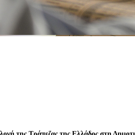
λλογή της Τράπεζας της Ελλάδος στη Δημο