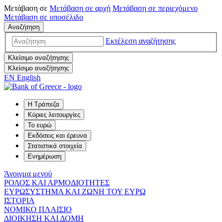
Μετάβαση σε
Μετάβαση σε
αρχή
Μετάβαση σε
περιεχόμενο
Μετάβαση σε
υποσέλιδο
Αναζήτηση
Εκτέλεση αναζήτησης
Κλείσιμο αναζήτησης
Κλείσιμο αναζήτησης
EN
English
Η Τράπεζα
Κύριες λειτουργίες
Το ευρώ
Εκδόσεις και έρευνα
Στατιστικά στοιχεία
Ενημέρωση
Άνοιγμα μενού
ΡΟΛΟΣ ΚΑΙ ΑΡΜΟΔΙΟΤΗΤΕΣ
ΕΥΡΩΣΥΣΤΗΜΑ ΚΑΙ ΖΩΝΗ ΤΟΥ ΕΥΡΩ
ΙΣΤΟΡΙΑ
ΝΟΜΙΚΟ ΠΛΑΙΣΙΟ
ΔΙΟΙΚΗΣΗ ΚΑΙ ΔΟΜΗ