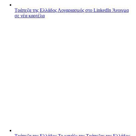
Τράπεζα της Ελλάδος
Λογαριασμός στο LinkedIn
Άνοιγμα
σε νέα καρτέλα
Τράπεζα της Ελλάδος
Το κανάλι της Τράπεζας της Ελλάδος