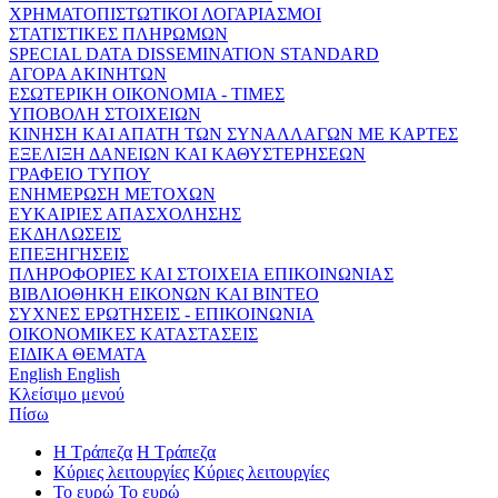
ΧΡΗΜΑΤΟΠΙΣΤΩΤΙΚΟΙ ΛΟΓΑΡΙΑΣΜΟΙ
ΣΤΑΤΙΣΤΙΚΕΣ ΠΛΗΡΩΜΩΝ
SPECIAL DATA DISSEMINATION STANDARD
ΑΓΟΡΑ ΑΚΙΝΗΤΩΝ
ΕΣΩΤΕΡΙΚΗ ΟΙΚΟΝΟΜΙΑ - ΤΙΜΕΣ
ΥΠΟΒΟΛΗ ΣΤΟΙΧΕΙΩΝ
ΚΙΝΗΣΗ ΚΑΙ ΑΠΑΤΗ ΤΩΝ ΣΥΝΑΛΛΑΓΩΝ ΜΕ ΚΑΡΤΕΣ
ΕΞΕΛΙΞΗ ΔΑΝΕΙΩΝ ΚΑΙ ΚΑΘΥΣΤΕΡΗΣΕΩΝ
ΓΡΑΦΕΙΟ ΤΥΠΟΥ
ΕΝΗΜΕΡΩΣΗ ΜΕΤΟΧΩΝ
ΕΥΚΑΙΡΙΕΣ ΑΠΑΣΧΟΛΗΣΗΣ
ΕΚΔΗΛΩΣΕΙΣ
ΕΠΕΞΗΓΗΣΕΙΣ
ΠΛΗΡΟΦΟΡΙΕΣ ΚΑΙ ΣΤΟΙΧΕΙΑ ΕΠΙΚΟΙΝΩΝΙΑΣ
ΒΙΒΛΙΟΘΗΚΗ ΕΙΚΟΝΩΝ ΚΑΙ ΒΙΝΤΕΟ
ΣΥΧΝΕΣ ΕΡΩΤΗΣΕΙΣ - ΕΠΙΚΟΙΝΩΝΙΑ
ΟΙΚΟΝΟΜΙΚΕΣ ΚΑΤΑΣΤΑΣΕΙΣ
ΕΙΔΙΚΑ ΘΕΜΑΤΑ
English
English
Κλείσιμο μενού
Πίσω
Η Τράπεζα
Η Τράπεζα
Κύριες λειτουργίες
Κύριες λειτουργίες
Το ευρώ
Το ευρώ