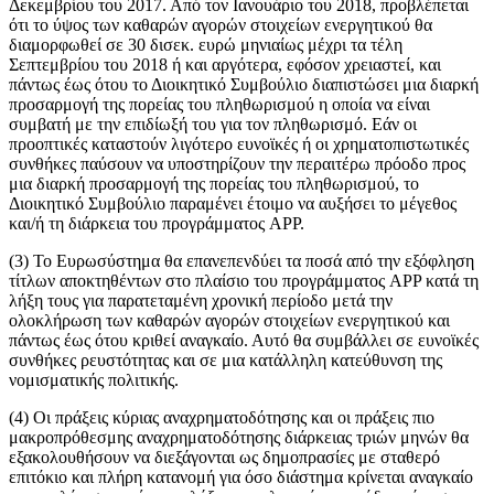
Δεκεμβρίου του 2017. Από τον Ιανουάριο του 2018, προβλέπεται
ότι το ύψος των καθαρών αγορών στοιχείων ενεργητικού θα
διαμορφωθεί σε 30 δισεκ. ευρώ μηνιαίως μέχρι τα τέλη
Σεπτεμβρίου του 2018 ή και αργότερα, εφόσον χρειαστεί, και
πάντως έως ότου το Διοικητικό Συμβούλιο διαπιστώσει μια διαρκή
προσαρμογή της πορείας του πληθωρισμού η οποία να είναι
συμβατή με την επιδίωξή του για τον πληθωρισμό. Εάν οι
προοπτικές καταστούν λιγότερο ευνοϊκές ή οι χρηματοπιστωτικές
συνθήκες παύσουν να υποστηρίζουν την περαιτέρω πρόοδο προς
μια διαρκή προσαρμογή της πορείας του πληθωρισμού, το
Διοικητικό Συμβούλιο παραμένει έτοιμο να αυξήσει το μέγεθος
και/ή τη διάρκεια του προγράμματος APP.
(3) Το Ευρωσύστημα θα επανεπενδύει τα ποσά από την εξόφληση
τίτλων αποκτηθέντων στο πλαίσιο του προγράμματος APP κατά τη
λήξη τους για παρατεταμένη χρονική περίοδο μετά την
ολοκλήρωση των καθαρών αγορών στοιχείων ενεργητικού και
πάντως έως ότου κριθεί αναγκαίο. Αυτό θα συμβάλλει σε ευνοϊκές
συνθήκες ρευστότητας και σε μια κατάλληλη κατεύθυνση της
νομισματικής πολιτικής.
(4) Οι πράξεις κύριας αναχρηματοδότησης και οι πράξεις πιο
μακροπρόθεσμης αναχρηματοδότησης διάρκειας τριών μηνών θα
εξακολουθήσουν να διεξάγονται ως δημοπρασίες με σταθερό
επιτόκιο και πλήρη κατανομή για όσο διάστημα κρίνεται αναγκαίο