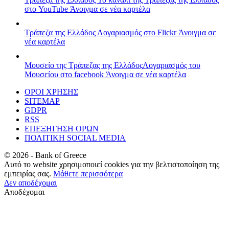
στο YouTube
Άνοιγμα σε νέα καρτέλα
Τράπεζα της Ελλάδος
Λογαριασμός στο Flickr
Άνοιγμα σε
νέα καρτέλα
Μουσείο της Τράπεζας της Ελλάδος
Λογαριασμός του
Μουσείου στο facebook
Άνοιγμα σε νέα καρτέλα
ΟΡΟΙ ΧΡΗΣΗΣ
SITEMAP
GDPR
RSS
ΕΠΕΞΗΓΗΣΗ ΟΡΩΝ
ΠΟΛΙΤΙΚΗ SOCIAL MEDIA
©
2026
- Bank of Greece
Αυτό το website χρησιμοποιεί cookies για την βελτιστοποίηση της
εμπειρίας σας.
Μάθετε περισσότερα
Δεν αποδέχομαι
Αποδέχομαι