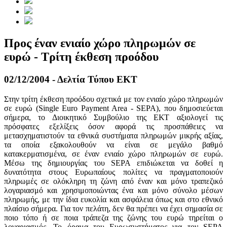
Προς έναν ενιαίο χώρο πληρωμών σε
ευρώ - Τρίτη έκθεση προόδου
02/12/2004 - Δελτία Τύπου ΕΚΤ
Στην τρίτη έκθεση προόδου σχετικά με τον ενιαίο χώρο πληρωμών
σε ευρώ (Single Euro Payment Area - SEPA), που δημοσιεύεται
σήμερα, το Διοικητικό Συμβούλιο της ΕΚΤ αξιολογεί τις
πρόσφατες εξελίξεις όσον αφορά τις προσπάθειες να
μετασχηματιστούν τα εθνικά συστήματα πληρωμών μικρής αξίας,
τα οποία εξακολουθούν να είναι σε μεγάλο βαθμό
κατακερματισμένα, σε έναν ενιαίο χώρο πληρωμών σε ευρώ.
Μέσω της δημιουργίας του SEPA επιδιώκεται να δοθεί η
δυνατότητα στους Ευρωπαίους πολίτες να πραγματοποιούν
πληρωμές σε ολόκληρη τη ζώνη από έναν και μόνο τραπεζικό
λογαριασμό και χρησιμοποιώντας ένα και μόνο σύνολο μέσων
πληρωμής, με την ίδια ευκολία και ασφάλεια όπως και στο εθνικό
πλαίσιο σήμερα. Για τον πελάτη, δεν θα πρέπει να έχει σημασία σε
ποιο τόπο ή σε ποια τράπεζα της ζώνης του ευρώ τηρείται ο
λογαριασμός. Το όραμα του Ευρωσυστήματος για τον SEPA