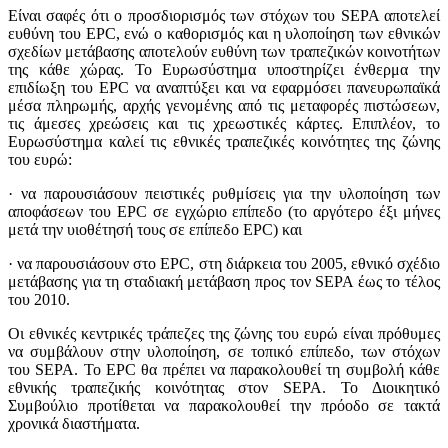
Είναι σαφές ότι ο προσδιορισμός των στόχων του SEPA αποτελεί
ευθύνη του EPC, ενώ ο καθορισμός και η υλοποίηση των εθνικών
σχεδίων μετάβασης αποτελούν ευθύνη των τραπεζικών κοινοτήτων
της κάθε χώρας. Το Ευρωσύστημα υποστηρίζει ένθερμα την
επιδίωξη του EPC να αναπτύξει και να εφαρμόσει πανευρωπαϊκά
μέσα πληρωμής, αρχής γενομένης από τις μεταφορές πιστώσεων,
τις άμεσες χρεώσεις και τις χρεωστικές κάρτες. Επιπλέον, το
Ευρωσύστημα καλεί τις εθνικές τραπεζικές κοινότητες της ζώνης
του ευρώ:
· να παρουσιάσουν πειστικές ρυθμίσεις για την υλοποίηση των
αποφάσεων του EPC σε εγχώριο επίπεδο (το αργότερο έξι μήνες
μετά την υιοθέτησή τους σε επίπεδο EPC) και
· να παρουσιάσουν στο EPC, στη διάρκεια του 2005, εθνικό σχέδιο
μετάβασης για τη σταδιακή μετάβαση προς τον SEPA έως το τέλος
του 2010.
Οι εθνικές κεντρικές τράπεζες της ζώνης του ευρώ είναι πρόθυμες
να συμβάλουν στην υλοποίηση, σε τοπικό επίπεδο, των στόχων
του SEPA. Το EPC θα πρέπει να παρακολουθεί τη συμβολή κάθε
εθνικής τραπεζικής κοινότητας στον SEPA. Το Διοικητικό
Συμβούλιο προτίθεται να παρακολουθεί την πρόοδο σε τακτά
χρονικά διαστήματα.