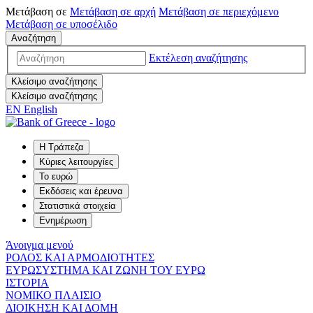
Μετάβαση σε
Μετάβαση σε
αρχή
Μετάβαση σε
περιεχόμενο
Μετάβαση σε
υποσέλιδο
Αναζήτηση
Εκτέλεση αναζήτησης
Κλείσιμο αναζήτησης
Κλείσιμο αναζήτησης
EN
English
Η Τράπεζα
Κύριες λειτουργίες
Το ευρώ
Εκδόσεις και έρευνα
Στατιστικά στοιχεία
Ενημέρωση
Άνοιγμα μενού
ΡΟΛΟΣ ΚΑΙ ΑΡΜΟΔΙΟΤΗΤΕΣ
ΕΥΡΩΣΥΣΤΗΜΑ ΚΑΙ ΖΩΝΗ ΤΟΥ ΕΥΡΩ
ΙΣΤΟΡΙΑ
ΝΟΜΙΚΟ ΠΛΑΙΣΙΟ
ΔΙΟΙΚΗΣΗ ΚΑΙ ΔΟΜΗ