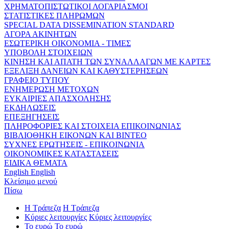
ΧΡΗΜΑΤΟΠΙΣΤΩΤΙΚΟΙ ΛΟΓΑΡΙΑΣΜΟΙ
ΣΤΑΤΙΣΤΙΚΕΣ ΠΛΗΡΩΜΩΝ
SPECIAL DATA DISSEMINATION STANDARD
ΑΓΟΡΑ ΑΚΙΝΗΤΩΝ
ΕΣΩΤΕΡΙΚΗ ΟΙΚΟΝΟΜΙΑ - ΤΙΜΕΣ
ΥΠΟΒΟΛΗ ΣΤΟΙΧΕΙΩΝ
ΚΙΝΗΣΗ ΚΑΙ ΑΠΑΤΗ ΤΩΝ ΣΥΝΑΛΛΑΓΩΝ ΜΕ ΚΑΡΤΕΣ
ΕΞΕΛΙΞΗ ΔΑΝΕΙΩΝ ΚΑΙ ΚΑΘΥΣΤΕΡΗΣΕΩΝ
ΓΡΑΦΕΙΟ ΤΥΠΟΥ
ΕΝΗΜΕΡΩΣΗ ΜΕΤΟΧΩΝ
ΕΥΚΑΙΡΙΕΣ ΑΠΑΣΧΟΛΗΣΗΣ
ΕΚΔΗΛΩΣΕΙΣ
ΕΠΕΞΗΓΗΣΕΙΣ
ΠΛΗΡΟΦΟΡΙΕΣ ΚΑΙ ΣΤΟΙΧΕΙΑ ΕΠΙΚΟΙΝΩΝΙΑΣ
ΒΙΒΛΙΟΘΗΚΗ ΕΙΚΟΝΩΝ ΚΑΙ ΒΙΝΤΕΟ
ΣΥΧΝΕΣ ΕΡΩΤΗΣΕΙΣ - ΕΠΙΚΟΙΝΩΝΙΑ
ΟΙΚΟΝΟΜΙΚΕΣ ΚΑΤΑΣΤΑΣΕΙΣ
ΕΙΔΙΚΑ ΘΕΜΑΤΑ
English
English
Κλείσιμο μενού
Πίσω
Η Τράπεζα
Η Τράπεζα
Κύριες λειτουργίες
Κύριες λειτουργίες
Το ευρώ
Το ευρώ