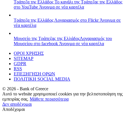
Τράπεζα της Ελλάδος
Το κανάλι της Τράπεζας της Ελλάδος
στο YouTube
Άνοιγμα σε νέα καρτέλα
Τράπεζα της Ελλάδος
Λογαριασμός στο Flickr
Άνοιγμα σε
νέα καρτέλα
Μουσείο της Τράπεζας της Ελλάδος
Λογαριασμός του
Μουσείου στο facebook
Άνοιγμα σε νέα καρτέλα
ΟΡΟΙ ΧΡΗΣΗΣ
SITEMAP
GDPR
RSS
ΕΠΕΞΗΓΗΣΗ ΟΡΩΝ
ΠΟΛΙΤΙΚΗ SOCIAL MEDIA
©
2026
- Bank of Greece
Αυτό το website χρησιμοποιεί cookies για την βελτιστοποίηση της
εμπειρίας σας.
Μάθετε περισσότερα
Δεν αποδέχομαι
Αποδέχομαι