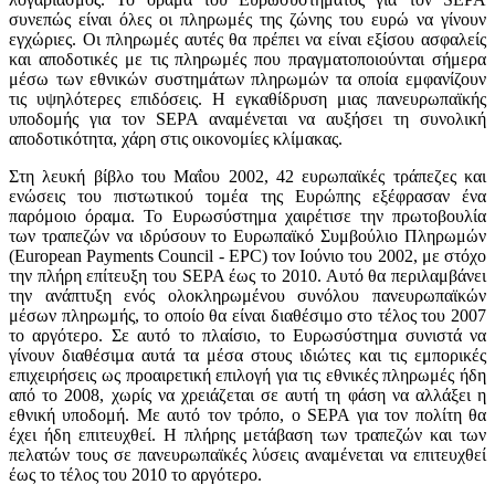
συνεπώς είναι όλες οι πληρωμές της ζώνης του ευρώ να γίνουν
εγχώριες. Οι πληρωμές αυτές θα πρέπει να είναι εξίσου ασφαλείς
και αποδοτικές με τις πληρωμές που πραγματοποιούνται σήμερα
μέσω των εθνικών συστημάτων πληρωμών τα οποία εμφανίζουν
τις υψηλότερες επιδόσεις. Η εγκαθίδρυση μιας πανευρωπαϊκής
υποδομής για τον SEPA αναμένεται να αυξήσει τη συνολική
αποδοτικότητα, χάρη στις οικονομίες κλίμακας.
Στη λευκή βίβλο του Μαΐου 2002, 42 ευρωπαϊκές τράπεζες και
ενώσεις του πιστωτικού τομέα της Ευρώπης εξέφρασαν ένα
παρόμοιο όραμα. Το Ευρωσύστημα χαιρέτισε την πρωτοβουλία
των τραπεζών να ιδρύσουν το Ευρωπαϊκό Συμβούλιο Πληρωμών
(European Payments Council - EPC) τον Ιούνιο του 2002, με στόχο
την πλήρη επίτευξη του SEPA έως το 2010. Αυτό θα περιλαμβάνει
την ανάπτυξη ενός ολοκληρωμένου συνόλου πανευρωπαϊκών
μέσων πληρωμής, το οποίο θα είναι διαθέσιμο στο τέλος του 2007
το αργότερο. Σε αυτό το πλαίσιο, το Ευρωσύστημα συνιστά να
γίνουν διαθέσιμα αυτά τα μέσα στους ιδιώτες και τις εμπορικές
επιχειρήσεις ως προαιρετική επιλογή για τις εθνικές πληρωμές ήδη
από το 2008, χωρίς να χρειάζεται σε αυτή τη φάση να αλλάξει η
εθνική υποδομή. Με αυτό τον τρόπο, ο SEPA για τον πολίτη θα
έχει ήδη επιτευχθεί. Η πλήρης μετάβαση των τραπεζών και των
πελατών τους σε πανευρωπαϊκές λύσεις αναμένεται να επιτευχθεί
έως το τέλος του 2010 το αργότερο.