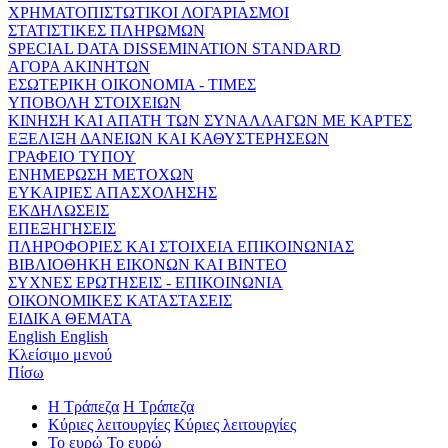
ΧΡΗΜΑΤΟΠΙΣΤΩΤΙΚΟΙ ΛΟΓΑΡΙΑΣΜΟΙ
ΣΤΑΤΙΣΤΙΚΕΣ ΠΛΗΡΩΜΩΝ
SPECIAL DATA DISSEMINATION STANDARD
ΑΓΟΡΑ ΑΚΙΝΗΤΩΝ
ΕΣΩΤΕΡΙΚΗ ΟΙΚΟΝΟΜΙΑ - ΤΙΜΕΣ
ΥΠΟΒΟΛΗ ΣΤΟΙΧΕΙΩΝ
ΚΙΝΗΣΗ ΚΑΙ ΑΠΑΤΗ ΤΩΝ ΣΥΝΑΛΛΑΓΩΝ ΜΕ ΚΑΡΤΕΣ
ΕΞΕΛΙΞΗ ΔΑΝΕΙΩΝ ΚΑΙ ΚΑΘΥΣΤΕΡΗΣΕΩΝ
ΓΡΑΦΕΙΟ ΤΥΠΟΥ
ΕΝΗΜΕΡΩΣΗ ΜΕΤΟΧΩΝ
ΕΥΚΑΙΡΙΕΣ ΑΠΑΣΧΟΛΗΣΗΣ
ΕΚΔΗΛΩΣΕΙΣ
ΕΠΕΞΗΓΗΣΕΙΣ
ΠΛΗΡΟΦΟΡΙΕΣ ΚΑΙ ΣΤΟΙΧΕΙΑ ΕΠΙΚΟΙΝΩΝΙΑΣ
ΒΙΒΛΙΟΘΗΚΗ ΕΙΚΟΝΩΝ ΚΑΙ ΒΙΝΤΕΟ
ΣΥΧΝΕΣ ΕΡΩΤΗΣΕΙΣ - ΕΠΙΚΟΙΝΩΝΙΑ
ΟΙΚΟΝΟΜΙΚΕΣ ΚΑΤΑΣΤΑΣΕΙΣ
ΕΙΔΙΚΑ ΘΕΜΑΤΑ
English
English
Κλείσιμο μενού
Πίσω
Η Τράπεζα
Η Τράπεζα
Κύριες λειτουργίες
Κύριες λειτουργίες
Το ευρώ
Το ευρώ