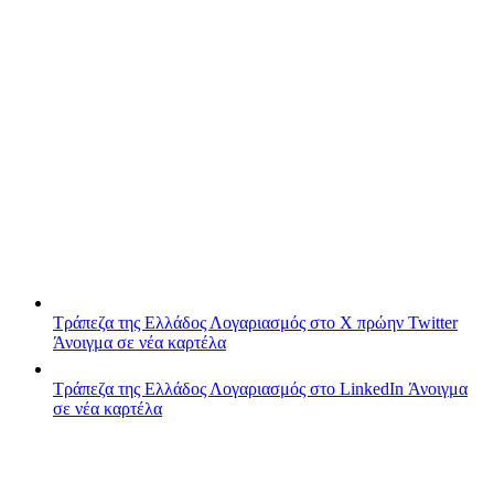
Τράπεζα της Ελλάδος
Λογαριασμός στο X πρώην Twitter
Άνοιγμα σε νέα καρτέλα
Τράπεζα της Ελλάδος
Λογαριασμός στο LinkedIn
Άνοιγμα
σε νέα καρτέλα