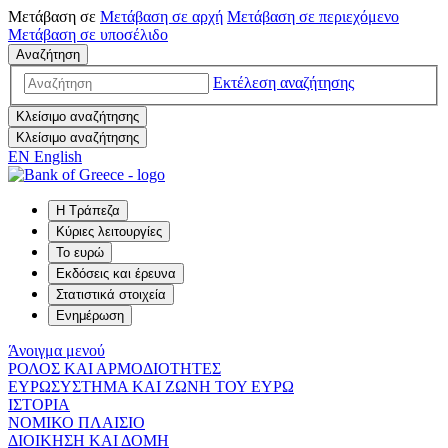
Μετάβαση σε
Μετάβαση σε
αρχή
Μετάβαση σε
περιεχόμενο
Μετάβαση σε
υποσέλιδο
Αναζήτηση
Εκτέλεση αναζήτησης
Κλείσιμο αναζήτησης
Κλείσιμο αναζήτησης
EN
English
Η Τράπεζα
Κύριες λειτουργίες
Το ευρώ
Εκδόσεις και έρευνα
Στατιστικά στοιχεία
Ενημέρωση
Άνοιγμα μενού
ΡΟΛΟΣ ΚΑΙ ΑΡΜΟΔΙΟΤΗΤΕΣ
ΕΥΡΩΣΥΣΤΗΜΑ ΚΑΙ ΖΩΝΗ ΤΟΥ ΕΥΡΩ
ΙΣΤΟΡΙΑ
ΝΟΜΙΚΟ ΠΛΑΙΣΙΟ
ΔΙΟΙΚΗΣΗ ΚΑΙ ΔΟΜΗ