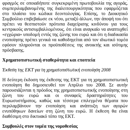
φραγμός σε οποιαδήποτε συγκεκριμένη πρωτοβουλία της αγοράς,
συμπεριλαμβανομένης της διαλειτουργικότητας που εφαρμόζεται
στο πλαίσιο του κώδικα δεοντολογίας. Επίσης, το Διοικητικό
Συμβούλιο επιβεβαίωσε εκ νέου, μεταξύ άλλων, την άποψή του ότι
πρέπει να θεσπιστούν πρότυπα διαχείρισης κινδύνου για τους
κεντρικούς αντισυμβαλλομένους, ότι είναι αναγκαίο να αναπτυχθεί
«εγχώρια» υποδομή εντός της ζώνης του ευρώ και ότι η διαδικασία
ενοποίησης πρέπει γενικά να καθοδηγείται από τον ιδιωτικό τομέα
εφόσον πληρούνται οι προϋποθέσεις της ανοικτής και ισότιμης
πρόσβασης.
Χρηματοπιστωτική σταθερότητα και εποπτεία
Έκθεση της ΕΚΤ για τη χρηματοπιστωτική ενοποίηση 2008
Η δεύτερη έκδοση της έκθεσης της ΕΚΤ για τη χρηματοπιστωτική
ενοποίηση θα δημοσιευθεί τον Απρίλιο του 2008. Σε αυτήν
παρουσιάζονται η πρόοδος της χρηματοπιστωτικής ενοποίησης στη
ζώνη του ευρώ και οι συναφείς δραστηριότητες του
Ευρωσυστήματος, καθώς και τέσσερα επιλεγμένα θέματα που
περιλαμβάνουν την ενοποίηση και ανάπτυξη των αγορών
ενυπόθηκων δανείων στη ζώνη του ευρώ. Η έκθεση θα είναι
διαθέσιμη στο δικτυακό τόπο της ΕΚΤ.
Συμβουλές στον τομέα της νομοθεσίας