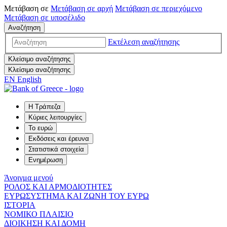
Μετάβαση σε
Μετάβαση σε
αρχή
Μετάβαση σε
περιεχόμενο
Μετάβαση σε
υποσέλιδο
Αναζήτηση
Εκτέλεση αναζήτησης
Κλείσιμο αναζήτησης
Κλείσιμο αναζήτησης
EN
English
Η Τράπεζα
Κύριες λειτουργίες
Το ευρώ
Εκδόσεις και έρευνα
Στατιστικά στοιχεία
Ενημέρωση
Άνοιγμα μενού
ΡΟΛΟΣ ΚΑΙ ΑΡΜΟΔΙΟΤΗΤΕΣ
ΕΥΡΩΣΥΣΤΗΜΑ ΚΑΙ ΖΩΝΗ ΤΟΥ ΕΥΡΩ
ΙΣΤΟΡΙΑ
ΝΟΜΙΚΟ ΠΛΑΙΣΙΟ
ΔΙΟΙΚΗΣΗ ΚΑΙ ΔΟΜΗ