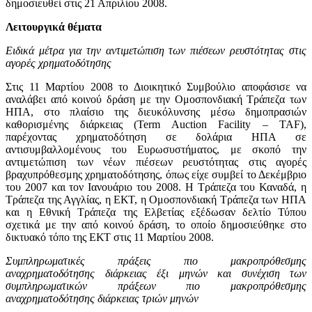
δημοσιευθεί στις 21 Απριλίου 2008.
Λειτουργικά θέματα
Ειδικά μέτρα για την αντιμετώπιση των πιέσεων ρευστότητας στις
αγορές χρηματοδότησης
Στις 11 Μαρτίου 2008 το Διοικητικό Συμβούλιο αποφάσισε να
αναλάβει από κοινού δράση με την Ομοσπονδιακή Τράπεζα των
ΗΠΑ, στο πλαίσιο της διευκόλυνσης μέσω δημοπρασιών
καθορισμένης διάρκειας (Term Auction Facility – TAF),
παρέχοντας χρηματοδότηση σε δολάρια ΗΠΑ σε
αντισυμβαλλομένους του Ευρωσυστήματος, με σκοπό την
αντιμετώπιση των νέων πιέσεων ρευστότητας στις αγορές
βραχυπρόθεσμης χρηματοδότησης, όπως είχε συμβεί το Δεκέμβριο
του 2007 και τον Ιανουάριο του 2008. Η Τράπεζα του Καναδά, η
Τράπεζα της Αγγλίας, η ΕΚΤ, η Ομοσπονδιακή Τράπεζα των ΗΠΑ
και η Εθνική Τράπεζα της Ελβετίας εξέδωσαν δελτίο Τύπου
σχετικά με την από κοινού δράση, το οποίο δημοσιεύθηκε στο
δικτυακό τόπο της ΕΚΤ στις 11 Μαρτίου 2008.
Συμπληρωματικές πράξεις πιο μακροπρόθεσμης
αναχρηματοδότησης διάρκειας έξι μηνών και συνέχιση των
συμπληρωματικών πράξεων πιο μακροπρόθεσμης
αναχρηματοδότησης διάρκειας τριών μηνών