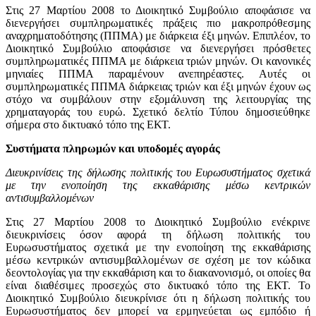
Στις 27 Μαρτίου 2008 το Διοικητικό Συμβούλιο αποφάσισε να
διενεργήσει συμπληρωματικές πράξεις πιο μακροπρόθεσμης
αναχρηματοδότησης (ΠΠΜΑ) με διάρκεια έξι μηνών. Επιπλέον, το
Διοικητικό Συμβούλιο αποφάσισε να διενεργήσει πρόσθετες
συμπληρωματικές ΠΠΜΑ με διάρκεια τριών μηνών. Οι κανονικές
μηνιαίες ΠΠΜΑ παραμένουν ανεπηρέαστες. Αυτές οι
συμπληρωματικές ΠΠΜΑ διάρκειας τριών και έξι μηνών έχουν ως
στόχο να συμβάλουν στην εξομάλυνση της λειτουργίας της
χρηματαγοράς του ευρώ. Σχετικό δελτίο Τύπου δημοσιεύθηκε
σήμερα στο δικτυακό τόπο της ΕΚΤ.
Συστήματα πληρωμών και υποδομές αγοράς
Διευκρινίσεις της δήλωσης πολιτικής του Ευρωσυστήματος σχετικά
με την ενοποίηση της εκκαθάρισης μέσω κεντρικών
αντισυμβαλλομένων
Στις 27 Μαρτίου 2008 το Διοικητικό Συμβούλιο ενέκρινε
διευκρινίσεις όσον αφορά τη δήλωση πολιτικής του
Ευρωσυστήματος σχετικά με την ενοποίηση της εκκαθάρισης
μέσω κεντρικών αντισυμβαλλομένων σε σχέση με τον κώδικα
δεοντολογίας για την εκκαθάριση και το διακανονισμό, οι οποίες θα
είναι διαθέσιμες προσεχώς στο δικτυακό τόπο της ΕΚΤ. Το
Διοικητικό Συμβούλιο διευκρίνισε ότι η δήλωση πολιτικής του
Ευρωσυστήματος δεν μπορεί να ερμηνεύεται ως εμπόδιο ή