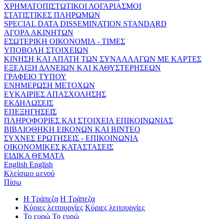
ΧΡΗΜΑΤΟΠΙΣΤΩΤΙΚΟΙ ΛΟΓΑΡΙΑΣΜΟΙ
ΣΤΑΤΙΣΤΙΚΕΣ ΠΛΗΡΩΜΩΝ
SPECIAL DATA DISSEMINATION STANDARD
ΑΓΟΡΑ ΑΚΙΝΗΤΩΝ
ΕΣΩΤΕΡΙΚΗ ΟΙΚΟΝΟΜΙΑ - ΤΙΜΕΣ
ΥΠΟΒΟΛΗ ΣΤΟΙΧΕΙΩΝ
ΚΙΝΗΣΗ ΚΑΙ ΑΠΑΤΗ ΤΩΝ ΣΥΝΑΛΛΑΓΩΝ ΜΕ ΚΑΡΤΕΣ
ΕΞΕΛΙΞΗ ΔΑΝΕΙΩΝ ΚΑΙ ΚΑΘΥΣΤΕΡΗΣΕΩΝ
ΓΡΑΦΕΙΟ ΤΥΠΟΥ
ΕΝΗΜΕΡΩΣΗ ΜΕΤΟΧΩΝ
ΕΥΚΑΙΡΙΕΣ ΑΠΑΣΧΟΛΗΣΗΣ
ΕΚΔΗΛΩΣΕΙΣ
ΕΠΕΞΗΓΗΣΕΙΣ
ΠΛΗΡΟΦΟΡΙΕΣ ΚΑΙ ΣΤΟΙΧΕΙΑ ΕΠΙΚΟΙΝΩΝΙΑΣ
ΒΙΒΛΙΟΘΗΚΗ ΕΙΚΟΝΩΝ ΚΑΙ ΒΙΝΤΕΟ
ΣΥΧΝΕΣ ΕΡΩΤΗΣΕΙΣ - ΕΠΙΚΟΙΝΩΝΙΑ
ΟΙΚΟΝΟΜΙΚΕΣ ΚΑΤΑΣΤΑΣΕΙΣ
ΕΙΔΙΚΑ ΘΕΜΑΤΑ
English
English
Κλείσιμο μενού
Πίσω
Η Τράπεζα
Η Τράπεζα
Κύριες λειτουργίες
Κύριες λειτουργίες
Το ευρώ
Το ευρώ