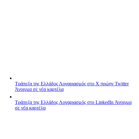
Τράπεζα της Ελλάδος
Λογαριασμός στο X πρώην Twitter
Άνοιγμα σε νέα καρτέλα
Τράπεζα της Ελλάδος
Λογαριασμός στο LinkedIn
Άνοιγμα
σε νέα καρτέλα