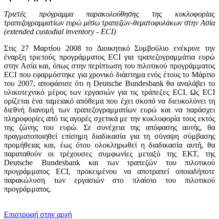
Τριετές πρόγραμμα παρακολούθησης της κυκλοφορίας
τραπεζογραμματίων ευρώ μέσω τραπεζών-θεματοφυλάκων στην Ασία
(extended custodial inventory - ECI)
Στις 27 Μαρτίου 2008 το Διοικητικό Συμβούλιο ενέκρινε την
έναρξη τριετούς προγράμματος ECI για τραπεζογραμμάτια ευρώ
στην Ασία και, όπως στην περίπτωση του πιλοτικού προγράμματος
ECI που εφαρμόστηκε για χρονικό διάστημα ενός έτους το Μάρτιο
του 2007, αποφάσισε ότι η Deutsche Bundesbank θα αναλάβει το
υλικοτεχνικό μέρος των εργασιών για τις τράπεζες ECI. Ως ECI
ορίζεται ένα ταμειακό απόθεμα που έχει σκοπό να διευκολύνει τη
διεθνή διανομή των τραπεζογραμματίων ευρώ και να παράσχει
πληροφορίες από τις αγορές σχετικά με την κυκλοφορία τους εκτός
της ζώνης του ευρώ. Σε συνέχεια της απόφασης αυτής, θα
πραγματοποιηθεί επίσημη διαδικασία για τη σύναψη σύμβασης
προμήθειας και, έως ότου ολοκληρωθεί η διαδικασία αυτή, θα
παραταθούν οι τρέχουσες συμφωνίες μεταξύ της ΕΚΤ, της
Deutsche Bundesbank και των τραπεζών του πιλοτικού
προγράμματος ECI, προκειμένου να αποτραπεί οποιαδήποτε
παρακώλυση των εργασιών στο πλαίσιο του πιλοτικού
προγράμματος.
​​
Επιστροφή στην αρχή