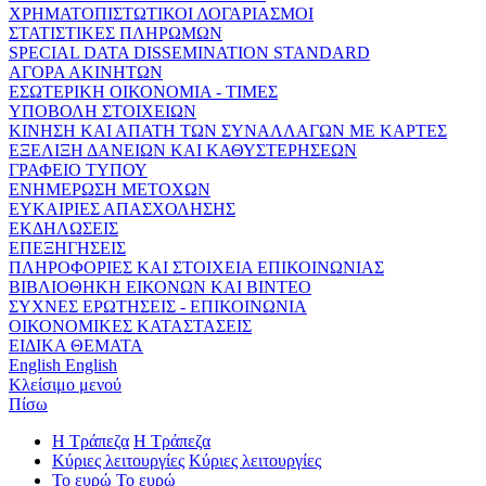
ΧΡΗΜΑΤΟΠΙΣΤΩΤΙΚΟΙ ΛΟΓΑΡΙΑΣΜΟΙ
ΣΤΑΤΙΣΤΙΚΕΣ ΠΛΗΡΩΜΩΝ
SPECIAL DATA DISSEMINATION STANDARD
ΑΓΟΡΑ ΑΚΙΝΗΤΩΝ
ΕΣΩΤΕΡΙΚΗ ΟΙΚΟΝΟΜΙΑ - ΤΙΜΕΣ
ΥΠΟΒΟΛΗ ΣΤΟΙΧΕΙΩΝ
ΚΙΝΗΣΗ ΚΑΙ ΑΠΑΤΗ ΤΩΝ ΣΥΝΑΛΛΑΓΩΝ ΜΕ ΚΑΡΤΕΣ
ΕΞΕΛΙΞΗ ΔΑΝΕΙΩΝ ΚΑΙ ΚΑΘΥΣΤΕΡΗΣΕΩΝ
ΓΡΑΦΕΙΟ ΤΥΠΟΥ
ΕΝΗΜΕΡΩΣΗ ΜΕΤΟΧΩΝ
ΕΥΚΑΙΡΙΕΣ ΑΠΑΣΧΟΛΗΣΗΣ
ΕΚΔΗΛΩΣΕΙΣ
ΕΠΕΞΗΓΗΣΕΙΣ
ΠΛΗΡΟΦΟΡΙΕΣ ΚΑΙ ΣΤΟΙΧΕΙΑ ΕΠΙΚΟΙΝΩΝΙΑΣ
ΒΙΒΛΙΟΘΗΚΗ ΕΙΚΟΝΩΝ ΚΑΙ ΒΙΝΤΕΟ
ΣΥΧΝΕΣ ΕΡΩΤΗΣΕΙΣ - ΕΠΙΚΟΙΝΩΝΙΑ
ΟΙΚΟΝΟΜΙΚΕΣ ΚΑΤΑΣΤΑΣΕΙΣ
ΕΙΔΙΚΑ ΘΕΜΑΤΑ
English
English
Κλείσιμο μενού
Πίσω
Η Τράπεζα
Η Τράπεζα
Κύριες λειτουργίες
Κύριες λειτουργίες
Το ευρώ
Το ευρώ