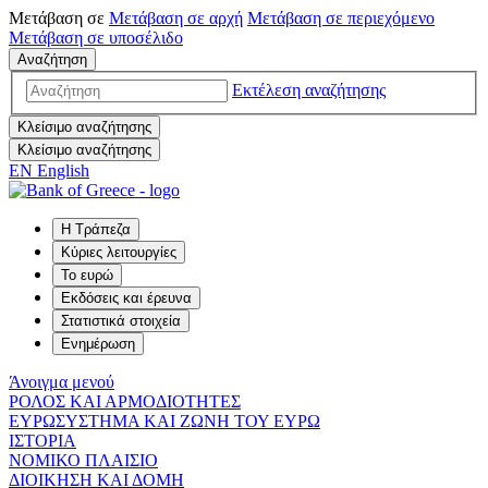
Μετάβαση σε
Μετάβαση σε
αρχή
Μετάβαση σε
περιεχόμενο
Μετάβαση σε
υποσέλιδο
Αναζήτηση
Εκτέλεση αναζήτησης
Κλείσιμο αναζήτησης
Κλείσιμο αναζήτησης
EN
English
Η Τράπεζα
Κύριες λειτουργίες
Το ευρώ
Εκδόσεις και έρευνα
Στατιστικά στοιχεία
Ενημέρωση
Άνοιγμα μενού
ΡΟΛΟΣ ΚΑΙ ΑΡΜΟΔΙΟΤΗΤΕΣ
ΕΥΡΩΣΥΣΤΗΜΑ ΚΑΙ ΖΩΝΗ ΤΟΥ ΕΥΡΩ
ΙΣΤΟΡΙΑ
ΝΟΜΙΚΟ ΠΛΑΙΣΙΟ
ΔΙΟΙΚΗΣΗ ΚΑΙ ΔΟΜΗ