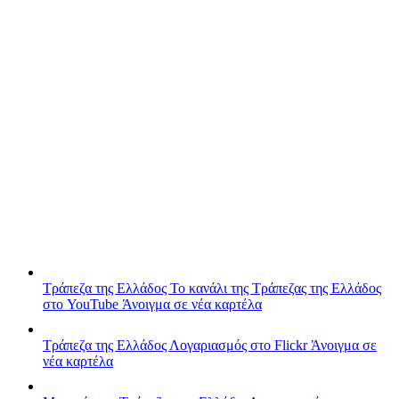
Τράπεζα της Ελλάδος
Το κανάλι της Τράπεζας της Ελλάδος
στο YouTube
Άνοιγμα σε νέα καρτέλα
Τράπεζα της Ελλάδος
Λογαριασμός στο Flickr
Άνοιγμα σε
νέα καρτέλα