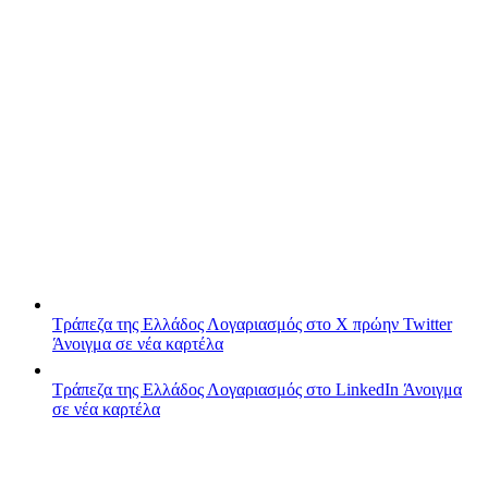
Τράπεζα της Ελλάδος
Λογαριασμός στο X πρώην Twitter
Άνοιγμα σε νέα καρτέλα
Τράπεζα της Ελλάδος
Λογαριασμός στο LinkedIn
Άνοιγμα
σε νέα καρτέλα