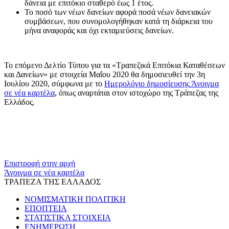
δάνεια με επιτόκιο σταθερό έως 1 έτος.
Το ποσό των νέων δανείων αφορά ποσά νέων δανειακών
συμβάσεων, που συνομολογήθηκαν κατά τη διάρκεια του
μήνα αναφοράς και όχι εκταμιεύσεις δανείων.
Το επόμενο Δελτίο Τύπου για τα «Τραπεζικά Επιτόκια Καταθέσεων
και Δανείων» με στοιχεία Μαΐου 2020 θα δημοσιευθεί την 3η
Ιουλίου 2020, σύμφωνα με το
Ημερολόγιο δημοσίευσης
Άνοιγμα
σε νέα καρτέλα
, όπως αναρτάται στον ιστοχώρο της Τράπεζας της
Ελλάδος.
​​
Επιστροφή στην αρχή
Άνοιγμα σε νέα καρτέλα
ΤΡΑΠΕΖΑ ΤΗΣ ΕΛΛΑΔΟΣ
ΝΟΜΙΣΜΑΤΙΚΗ ΠΟΛΙΤΙΚΗ
ΕΠΟΠΤΕΙΑ
ΣΤΑΤΙΣΤΙΚΑ ΣΤΟΙΧΕΙΑ
ΕΝΗΜΕΡΩΣΗ