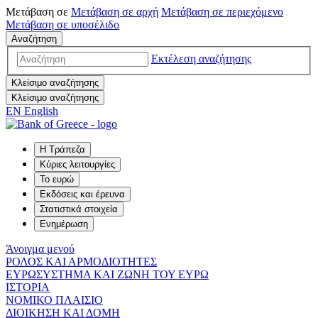
Μετάβαση σε
Μετάβαση σε
αρχή
Μετάβαση σε
περιεχόμενο
Μετάβαση σε
υποσέλιδο
Αναζήτηση
Εκτέλεση αναζήτησης
Κλείσιμο αναζήτησης
Κλείσιμο αναζήτησης
EN
English
Η Τράπεζα
Κύριες λειτουργίες
Το ευρώ
Εκδόσεις και έρευνα
Στατιστικά στοιχεία
Ενημέρωση
Άνοιγμα μενού
ΡΟΛΟΣ ΚΑΙ ΑΡΜΟΔΙΟΤΗΤΕΣ
ΕΥΡΩΣΥΣΤΗΜΑ ΚΑΙ ΖΩΝΗ ΤΟΥ ΕΥΡΩ
ΙΣΤΟΡΙΑ
ΝΟΜΙΚΟ ΠΛΑΙΣΙΟ
ΔΙΟΙΚΗΣΗ ΚΑΙ ΔΟΜΗ