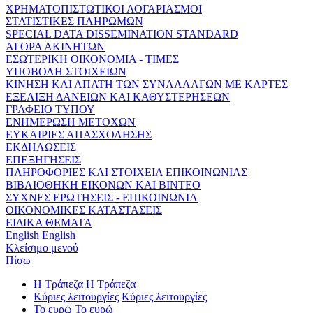
ΧΡΗΜΑΤΟΠΙΣΤΩΤΙΚΟΙ ΛΟΓΑΡΙΑΣΜΟΙ
ΣΤΑΤΙΣΤΙΚΕΣ ΠΛΗΡΩΜΩΝ
SPECIAL DATA DISSEMINATION STANDARD
ΑΓΟΡΑ ΑΚΙΝΗΤΩΝ
ΕΣΩΤΕΡΙΚΗ ΟΙΚΟΝΟΜΙΑ - ΤΙΜΕΣ
ΥΠΟΒΟΛΗ ΣΤΟΙΧΕΙΩΝ
ΚΙΝΗΣΗ ΚΑΙ ΑΠΑΤΗ ΤΩΝ ΣΥΝΑΛΛΑΓΩΝ ΜΕ ΚΑΡΤΕΣ
ΕΞΕΛΙΞΗ ΔΑΝΕΙΩΝ ΚΑΙ ΚΑΘΥΣΤΕΡΗΣΕΩΝ
ΓΡΑΦΕΙΟ ΤΥΠΟΥ
ΕΝΗΜΕΡΩΣΗ ΜΕΤΟΧΩΝ
ΕΥΚΑΙΡΙΕΣ ΑΠΑΣΧΟΛΗΣΗΣ
ΕΚΔΗΛΩΣΕΙΣ
ΕΠΕΞΗΓΗΣΕΙΣ
ΠΛΗΡΟΦΟΡΙΕΣ ΚΑΙ ΣΤΟΙΧΕΙΑ ΕΠΙΚΟΙΝΩΝΙΑΣ
ΒΙΒΛΙΟΘΗΚΗ ΕΙΚΟΝΩΝ ΚΑΙ ΒΙΝΤΕΟ
ΣΥΧΝΕΣ ΕΡΩΤΗΣΕΙΣ - ΕΠΙΚΟΙΝΩΝΙΑ
ΟΙΚΟΝΟΜΙΚΕΣ ΚΑΤΑΣΤΑΣΕΙΣ
ΕΙΔΙΚΑ ΘΕΜΑΤΑ
English
English
Κλείσιμο μενού
Πίσω
Η Τράπεζα
Η Τράπεζα
Κύριες λειτουργίες
Κύριες λειτουργίες
Το ευρώ
Το ευρώ