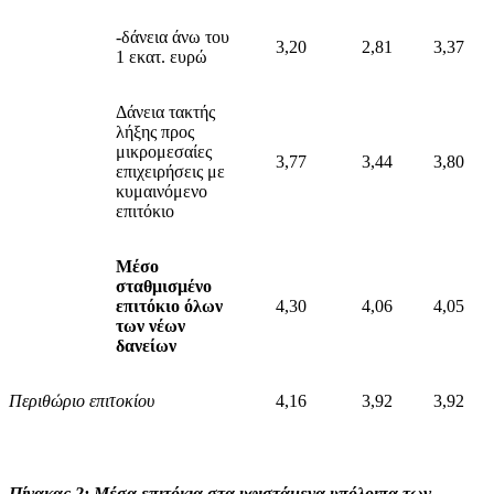
-δάνεια άνω του
3,20
2,81
3,37
1 εκατ. ευρώ
Δάνεια τακτής
λήξης προς
μικρομεσαίες
3,77
3,44
3,80
επιχειρήσεις με
κυμαινόμενο
επιτόκιο
Μέσο
σταθμισμένο
επιτόκιο όλων
4,30
4,06
4,05
των νέων
δανείων
Περιθώριο επιτοκίου
4,16
3,92
3,92
Πίνακας 2: Μέσα επιτόκια στα υφιστάμενα υπόλοιπα των