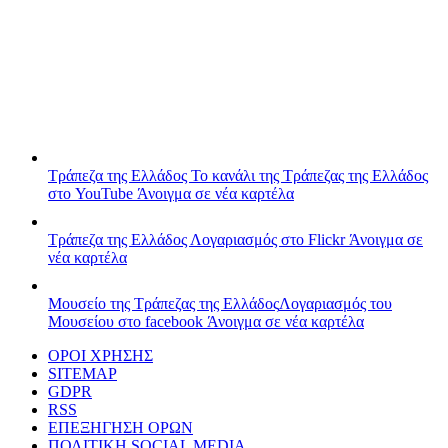
Τράπεζα της Ελλάδος
Το κανάλι της Τράπεζας της Ελλάδος
στο YouTube
Άνοιγμα σε νέα καρτέλα
Τράπεζα της Ελλάδος
Λογαριασμός στο Flickr
Άνοιγμα σε
νέα καρτέλα
Μουσείο της Τράπεζας της Ελλάδος
Λογαριασμός του
Μουσείου στο facebook
Άνοιγμα σε νέα καρτέλα
ΟΡΟΙ ΧΡΗΣΗΣ
SITEMAP
GDPR
RSS
ΕΠΕΞΗΓΗΣΗ ΟΡΩΝ
ΠΟΛΙΤΙΚΗ SOCIAL MEDIA