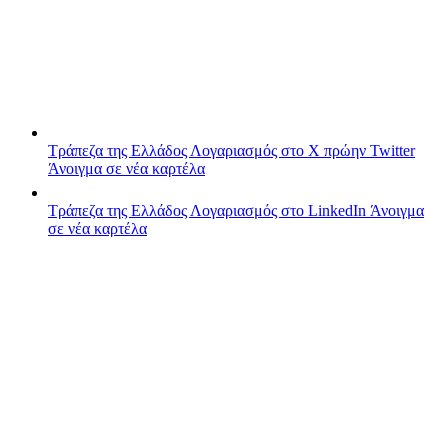
Τράπεζα της Ελλάδος
Λογαριασμός στο X πρώην Twitter
Άνοιγμα σε νέα καρτέλα
Τράπεζα της Ελλάδος
Λογαριασμός στο LinkedIn
Άνοιγμα
σε νέα καρτέλα