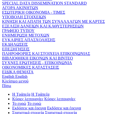
SPECIAL DATA DISSEMINATION STANDARD
ΑΓΟΡΑ ΑΚΙΝΗΤΩΝ
ΕΣΩΤΕΡΙΚΗ ΟΙΚΟΝΟΜΙΑ - ΤΙΜΕΣ
ΥΠΟΒΟΛΗ ΣΤΟΙΧΕΙΩΝ
ΚΙΝΗΣΗ ΚΑΙ ΑΠΑΤΗ ΤΩΝ ΣΥΝΑΛΛΑΓΩΝ ΜΕ ΚΑΡΤΕΣ
ΕΞΕΛΙΞΗ ΔΑΝΕΙΩΝ ΚΑΙ ΚΑΘΥΣΤΕΡΗΣΕΩΝ
ΓΡΑΦΕΙΟ ΤΥΠΟΥ
ΕΝΗΜΕΡΩΣΗ ΜΕΤΟΧΩΝ
ΕΥΚΑΙΡΙΕΣ ΑΠΑΣΧΟΛΗΣΗΣ
ΕΚΔΗΛΩΣΕΙΣ
ΕΠΕΞΗΓΗΣΕΙΣ
ΠΛΗΡΟΦΟΡΙΕΣ ΚΑΙ ΣΤΟΙΧΕΙΑ ΕΠΙΚΟΙΝΩΝΙΑΣ
ΒΙΒΛΙΟΘΗΚΗ ΕΙΚΟΝΩΝ ΚΑΙ ΒΙΝΤΕΟ
ΣΥΧΝΕΣ ΕΡΩΤΗΣΕΙΣ - ΕΠΙΚΟΙΝΩΝΙΑ
ΟΙΚΟΝΟΜΙΚΕΣ ΚΑΤΑΣΤΑΣΕΙΣ
ΕΙΔΙΚΑ ΘΕΜΑΤΑ
English
English
Κλείσιμο μενού
Πίσω
Η Τράπεζα
Η Τράπεζα
Κύριες λειτουργίες
Κύριες λειτουργίες
Το ευρώ
Το ευρώ
Εκδόσεις και έρευνα
Εκδόσεις και έρευνα
Στατιστικά στοιχεία
Στατιστικά στοιχεία