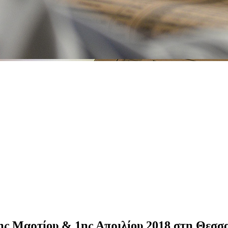
31ης Μαρτίου & 1ης Απριλίου 2018 στη Θεσσ