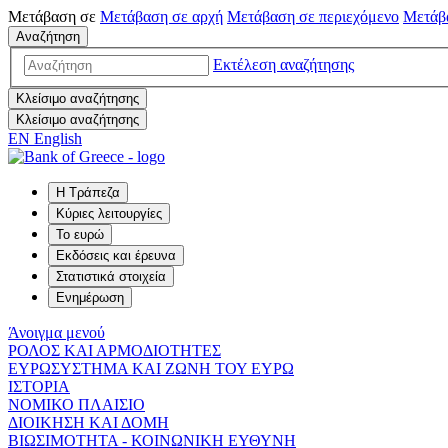
Μετάβαση σε
Μετάβαση σε
αρχή
Μετάβαση σε
περιεχόμενο
Μετάβ
Αναζήτηση
Εκτέλεση αναζήτησης
Κλείσιμο αναζήτησης
Κλείσιμο αναζήτησης
EN
English
Η Τράπεζα
Κύριες λειτουργίες
Το ευρώ
Εκδόσεις και έρευνα
Στατιστικά στοιχεία
Ενημέρωση
Άνοιγμα μενού
ΡΟΛΟΣ ΚΑΙ ΑΡΜΟΔΙΟΤΗΤΕΣ
ΕΥΡΩΣΥΣΤΗΜΑ ΚΑΙ ΖΩΝΗ ΤΟΥ ΕΥΡΩ
ΙΣΤΟΡΙΑ
ΝΟΜΙΚΟ ΠΛΑΙΣΙΟ
ΔΙΟΙΚΗΣΗ ΚΑΙ ΔΟΜΗ
ΒΙΩΣΙΜΟΤΗΤΑ - ΚΟΙΝΩΝΙΚΗ ΕΥΘΥΝΗ