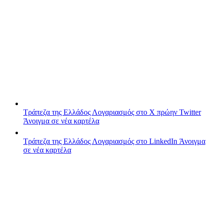
Τράπεζα της Ελλάδος
Λογαριασμός στο X πρώην Twitter
Άνοιγμα σε νέα καρτέλα
Τράπεζα της Ελλάδος
Λογαριασμός στο LinkedIn
Άνοιγμα
σε νέα καρτέλα