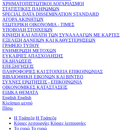
ΧΡΗΜΑΤΟΠΙΣΤΩΤΙΚΟΙ ΛΟΓΑΡΙΑΣΜΟΙ
ΣΤΑΤΙΣΤΙΚΕΣ ΠΛΗΡΩΜΩΝ
SPECIAL DATA DISSEMINATION STANDARD
ΑΓΟΡΑ ΑΚΙΝΗΤΩΝ
ΕΣΩΤΕΡΙΚΗ ΟΙΚΟΝΟΜΙΑ - ΤΙΜΕΣ
ΥΠΟΒΟΛΗ ΣΤΟΙΧΕΙΩΝ
ΚΙΝΗΣΗ ΚΑΙ ΑΠΑΤΗ ΤΩΝ ΣΥΝΑΛΛΑΓΩΝ ΜΕ ΚΑΡΤΕΣ
ΕΞΕΛΙΞΗ ΔΑΝΕΙΩΝ ΚΑΙ ΚΑΘΥΣΤΕΡΗΣΕΩΝ
ΓΡΑΦΕΙΟ ΤΥΠΟΥ
ΕΝΗΜΕΡΩΣΗ ΜΕΤΟΧΩΝ
ΕΥΚΑΙΡΙΕΣ ΑΠΑΣΧΟΛΗΣΗΣ
ΕΚΔΗΛΩΣΕΙΣ
ΕΠΕΞΗΓΗΣΕΙΣ
ΠΛΗΡΟΦΟΡΙΕΣ ΚΑΙ ΣΤΟΙΧΕΙΑ ΕΠΙΚΟΙΝΩΝΙΑΣ
ΒΙΒΛΙΟΘΗΚΗ ΕΙΚΟΝΩΝ ΚΑΙ ΒΙΝΤΕΟ
ΣΥΧΝΕΣ ΕΡΩΤΗΣΕΙΣ - ΕΠΙΚΟΙΝΩΝΙΑ
ΟΙΚΟΝΟΜΙΚΕΣ ΚΑΤΑΣΤΑΣΕΙΣ
ΕΙΔΙΚΑ ΘΕΜΑΤΑ
English
English
Κλείσιμο μενού
Πίσω
Η Τράπεζα
Η Τράπεζα
Κύριες λειτουργίες
Κύριες λειτουργίες
Το ευρώ
Το ευρώ