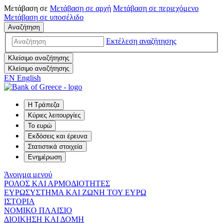
Μετάβαση σε
Μετάβαση σε
αρχή
Μετάβαση σε
περιεχόμενο
Μετάβαση σε
υποσέλιδο
Αναζήτηση
Εκτέλεση αναζήτησης
Κλείσιμο αναζήτησης
Κλείσιμο αναζήτησης
EN
English
Η Τράπεζα
Κύριες λειτουργίες
Το ευρώ
Εκδόσεις και έρευνα
Στατιστικά στοιχεία
Ενημέρωση
Άνοιγμα μενού
ΡΟΛΟΣ ΚΑΙ ΑΡΜΟΔΙΟΤΗΤΕΣ
ΕΥΡΩΣΥΣΤΗΜΑ ΚΑΙ ΖΩΝΗ ΤΟΥ ΕΥΡΩ
ΙΣΤΟΡΙΑ
ΝΟΜΙΚΟ ΠΛΑΙΣΙΟ
ΔΙΟΙΚΗΣΗ ΚΑΙ ΔΟΜΗ