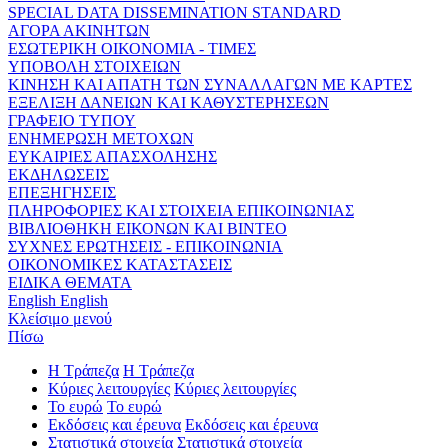
SPECIAL DATA DISSEMINATION STANDARD
ΑΓΟΡΑ ΑΚΙΝΗΤΩΝ
ΕΣΩΤΕΡΙΚΗ ΟΙΚΟΝΟΜΙΑ - ΤΙΜΕΣ
ΥΠΟΒΟΛΗ ΣΤΟΙΧΕΙΩΝ
ΚΙΝΗΣΗ ΚΑΙ ΑΠΑΤΗ ΤΩΝ ΣΥΝΑΛΛΑΓΩΝ ΜΕ ΚΑΡΤΕΣ
ΕΞΕΛΙΞΗ ΔΑΝΕΙΩΝ ΚΑΙ ΚΑΘΥΣΤΕΡΗΣΕΩΝ
ΓΡΑΦΕΙΟ ΤΥΠΟΥ
ΕΝΗΜΕΡΩΣΗ ΜΕΤΟΧΩΝ
ΕΥΚΑΙΡΙΕΣ ΑΠΑΣΧΟΛΗΣΗΣ
ΕΚΔΗΛΩΣΕΙΣ
ΕΠΕΞΗΓΗΣΕΙΣ
ΠΛΗΡΟΦΟΡΙΕΣ ΚΑΙ ΣΤΟΙΧΕΙΑ ΕΠΙΚΟΙΝΩΝΙΑΣ
ΒΙΒΛΙΟΘΗΚΗ ΕΙΚΟΝΩΝ ΚΑΙ ΒΙΝΤΕΟ
ΣΥΧΝΕΣ ΕΡΩΤΗΣΕΙΣ - ΕΠΙΚΟΙΝΩΝΙΑ
ΟΙΚΟΝΟΜΙΚΕΣ ΚΑΤΑΣΤΑΣΕΙΣ
ΕΙΔΙΚΑ ΘΕΜΑΤΑ
English
English
Κλείσιμο μενού
Πίσω
Η Τράπεζα
Η Τράπεζα
Κύριες λειτουργίες
Κύριες λειτουργίες
Το ευρώ
Το ευρώ
Εκδόσεις και έρευνα
Εκδόσεις και έρευνα
Στατιστικά στοιχεία
Στατιστικά στοιχεία