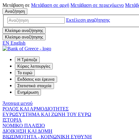
Μετάβαση σε
Μετάβαση σε
αρχή
Μετάβαση σε
περιεχόμενο
Μετάβ
Αναζήτηση
Εκτέλεση αναζήτησης
Κλείσιμο αναζήτησης
Κλείσιμο αναζήτησης
EN
English
Η Τράπεζα
Κύριες λειτουργίες
Το ευρώ
Εκδόσεις και έρευνα
Στατιστικά στοιχεία
Ενημέρωση
Άνοιγμα μενού
ΡΟΛΟΣ ΚΑΙ ΑΡΜΟΔΙΟΤΗΤΕΣ
ΕΥΡΩΣΥΣΤΗΜΑ ΚΑΙ ΖΩΝΗ ΤΟΥ ΕΥΡΩ
ΙΣΤΟΡΙΑ
ΝΟΜΙΚΟ ΠΛΑΙΣΙΟ
ΔΙΟΙΚΗΣΗ ΚΑΙ ΔΟΜΗ
ΒΙΩΣΙΜΟΤΗΤΑ - ΚΟΙΝΩΝΙΚΗ ΕΥΘΥΝΗ