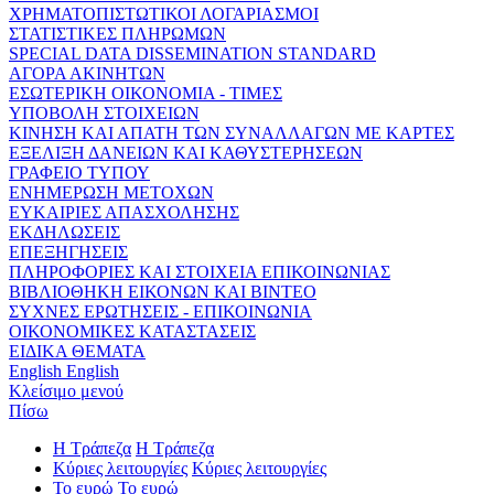
ΧΡΗΜΑΤΟΠΙΣΤΩΤΙΚΟΙ ΛΟΓΑΡΙΑΣΜΟΙ
ΣΤΑΤΙΣΤΙΚΕΣ ΠΛΗΡΩΜΩΝ
SPECIAL DATA DISSEMINATION STANDARD
ΑΓΟΡΑ ΑΚΙΝΗΤΩΝ
ΕΣΩΤΕΡΙΚΗ ΟΙΚΟΝΟΜΙΑ - ΤΙΜΕΣ
ΥΠΟΒΟΛΗ ΣΤΟΙΧΕΙΩΝ
ΚΙΝΗΣΗ ΚΑΙ ΑΠΑΤΗ ΤΩΝ ΣΥΝΑΛΛΑΓΩΝ ΜΕ ΚΑΡΤΕΣ
ΕΞΕΛΙΞΗ ΔΑΝΕΙΩΝ ΚΑΙ ΚΑΘΥΣΤΕΡΗΣΕΩΝ
ΓΡΑΦΕΙΟ ΤΥΠΟΥ
ΕΝΗΜΕΡΩΣΗ ΜΕΤΟΧΩΝ
ΕΥΚΑΙΡΙΕΣ ΑΠΑΣΧΟΛΗΣΗΣ
ΕΚΔΗΛΩΣΕΙΣ
ΕΠΕΞΗΓΗΣΕΙΣ
ΠΛΗΡΟΦΟΡΙΕΣ ΚΑΙ ΣΤΟΙΧΕΙΑ ΕΠΙΚΟΙΝΩΝΙΑΣ
ΒΙΒΛΙΟΘΗΚΗ ΕΙΚΟΝΩΝ ΚΑΙ ΒΙΝΤΕΟ
ΣΥΧΝΕΣ ΕΡΩΤΗΣΕΙΣ - ΕΠΙΚΟΙΝΩΝΙΑ
ΟΙΚΟΝΟΜΙΚΕΣ ΚΑΤΑΣΤΑΣΕΙΣ
ΕΙΔΙΚΑ ΘΕΜΑΤΑ
English
English
Κλείσιμο μενού
Πίσω
Η Τράπεζα
Η Τράπεζα
Κύριες λειτουργίες
Κύριες λειτουργίες
Το ευρώ
Το ευρώ