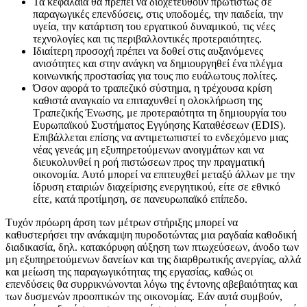
Τα κεφάλαια θα πρέπει να διοχετευθούν πρωτίστως σε
παραγωγικές επενδύσεις, στις υποδομές, την παιδεία, την
υγεία, την κατάρτιση του εργατικού δυναμικού, τις νέες
τεχνολογίες και τις περιβαλλοντικές προτεραιότητες.
Ιδιαίτερη προσοχή πρέπει να δοθεί στις αυξανόμενες
ανισότητες και στην ανάγκη να δημιουργηθεί ένα πλέγμα
κοινωνικής προστασίας για τους πιο ευάλωτους πολίτες.
Όσον αφορά το τραπεζικό σύστημα, η τρέχουσα κρίση
καθιστά αναγκαίο να επιταχυνθεί η ολοκλήρωση της
Τραπεζικής Ένωσης, με προτεραιότητα τη δημιουργία του
Ευρωπαϊκού Συστήματος Εγγύησης Καταθέσεων (EDIS).
Επιβάλλεται επίσης να αντιμετωπιστεί το ενδεχόμενο μιας
νέας γενεάς μη εξυπηρετούμενων ανοιγμάτων και να
διευκολυνθεί η ροή πιστώσεων προς την πραγματική
οικονομία. Αυτό μπορεί να επιτευχθεί μεταξύ άλλων με την
ίδρυση εταιριών διαχείρισης ενεργητικού, είτε σε εθνικό
είτε, κατά προτίμηση, σε πανευρωπαϊκό επίπεδο.
Τυχόν πρόωρη άρση των μέτρων στήριξης μπορεί να
καθυστερήσει την ανάκαμψη πυροδοτώντας μια ραγδαία καθοδική
διαδικασία, δηλ. κατακόρυφη αύξηση των πτωχεύσεων, άνοδο των
μη εξυπηρετούμενων δανείων και της διαρθρωτικής ανεργίας, αλλά
και μείωση της παραγωγικότητας της εργασίας, καθώς οι
επενδύσεις θα συρρικνώνονται λόγω της έντονης αβεβαιότητας και
των δυσμενών προοπτικών της οικονομίας. Εάν αυτά συμβούν,