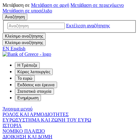
Μετάβαση σε
Μετάβαση σε
αρχή
Μετάβαση σε
περιεχόμενο
Μετάβαση σε
υποσέλιδο
Αναζήτηση
Εκτέλεση αναζήτησης
Κλείσιμο αναζήτησης
Κλείσιμο αναζήτησης
EN
English
Η Τράπεζα
Κύριες λειτουργίες
Το ευρώ
Εκδόσεις και έρευνα
Στατιστικά στοιχεία
Ενημέρωση
Άνοιγμα μενού
ΡΟΛΟΣ ΚΑΙ ΑΡΜΟΔΙΟΤΗΤΕΣ
ΕΥΡΩΣΥΣΤΗΜΑ ΚΑΙ ΖΩΝΗ ΤΟΥ ΕΥΡΩ
ΙΣΤΟΡΙΑ
ΝΟΜΙΚΟ ΠΛΑΙΣΙΟ
ΔΙΟΙΚΗΣΗ ΚΑΙ ΔΟΜΗ