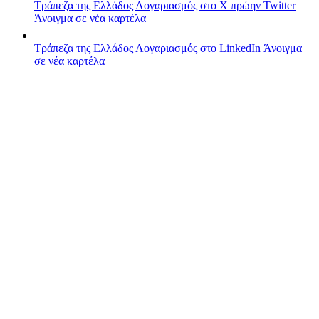
Τράπεζα της Ελλάδος
Λογαριασμός στο X πρώην Twitter
Άνοιγμα σε νέα καρτέλα
Τράπεζα της Ελλάδος
Λογαριασμός στο LinkedIn
Άνοιγμα
σε νέα καρτέλα