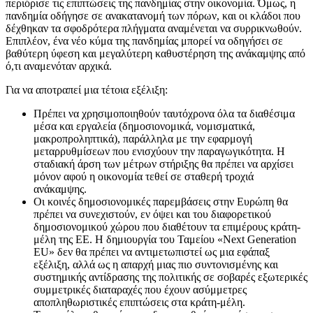
περιόρισε τις επιπτώσεις της πανδημίας στην οικονομία. Όμως, η
πανδημία οδήγησε σε ανακατανομή των πόρων, και οι κλάδοι που
δέχθηκαν τα σφοδρότερα πλήγματα αναμένεται να συρρικνωθούν.
Επιπλέον, ένα νέο κύμα της πανδημίας μπορεί να οδηγήσει σε
βαθύτερη ύφεση και μεγαλύτερη καθυστέρηση της ανάκαμψης από
ό,τι αναμενόταν αρχικά.
Για να αποτραπεί μια τέτοια εξέλιξη:
Πρέπει να χρησιμοποιηθούν ταυτόχρονα όλα τα διαθέσιμα
μέσα και εργαλεία (δημοσιονομικά, νομισματικά,
μακροπροληπτικά), παράλληλα με την εφαρμογή
μεταρρυθμίσεων που ενισχύουν την παραγωγικότητα. Η
σταδιακή άρση των μέτρων στήριξης θα πρέπει να αρχίσει
μόνον αφού η οικονομία τεθεί σε σταθερή τροχιά
ανάκαμψης.
Οι κοινές δημοσιονομικές παρεμβάσεις στην Ευρώπη θα
πρέπει να συνεχιστούν, εν όψει και του διαφορετικού
δημοσιονομικού χώρου που διαθέτουν τα επιμέρους κράτη-
μέλη της ΕΕ. Η δημιουργία του Ταμείου «Next Generation
EU» δεν θα πρέπει να αντιμετωπιστεί ως μια εφάπαξ
εξέλιξη, αλλά ως η απαρχή μιας πιο συντονισμένης και
συστημικής αντίδρασης της πολιτικής σε σοβαρές εξωτερικές
συμμετρικές διαταραχές που έχουν ασύμμετρες
αποπληθωριστικές επιπτώσεις στα κράτη-μέλη.