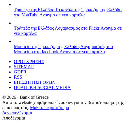
Τράπεζα της Ελλάδος
Το κανάλι της Τράπεζας της Ελλάδος
στο YouTube
Άνοιγμα σε νέα καρτέλα
Τράπεζα της Ελλάδος
Λογαριασμός στο Flickr
Άνοιγμα σε
νέα καρτέλα
Μουσείο της Τράπεζας της Ελλάδος
Λογαριασμός του
Μουσείου στο facebook
Άνοιγμα σε νέα καρτέλα
ΟΡΟΙ ΧΡΗΣΗΣ
SITEMAP
GDPR
RSS
ΕΠΕΞΗΓΗΣΗ ΟΡΩΝ
ΠΟΛΙΤΙΚΗ SOCIAL MEDIA
©
2026
- Bank of Greece
Αυτό το website χρησιμοποιεί cookies για την βελτιστοποίηση της
εμπειρίας σας.
Μάθετε περισσότερα
Δεν αποδέχομαι
Αποδέχομαι