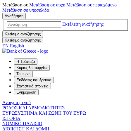
Μετάβαση σε
Μετάβαση σε
αρχή
Μετάβαση σε
περιεχόμενο
Μετάβαση σε
υποσέλιδο
Αναζήτηση
Εκτέλεση αναζήτησης
Κλείσιμο αναζήτησης
Κλείσιμο αναζήτησης
EN
English
Η Τράπεζα
Κύριες λειτουργίες
Το ευρώ
Εκδόσεις και έρευνα
Στατιστικά στοιχεία
Ενημέρωση
Άνοιγμα μενού
ΡΟΛΟΣ ΚΑΙ ΑΡΜΟΔΙΟΤΗΤΕΣ
ΕΥΡΩΣΥΣΤΗΜΑ ΚΑΙ ΖΩΝΗ ΤΟΥ ΕΥΡΩ
ΙΣΤΟΡΙΑ
ΝΟΜΙΚΟ ΠΛΑΙΣΙΟ
ΔΙΟΙΚΗΣΗ ΚΑΙ ΔΟΜΗ