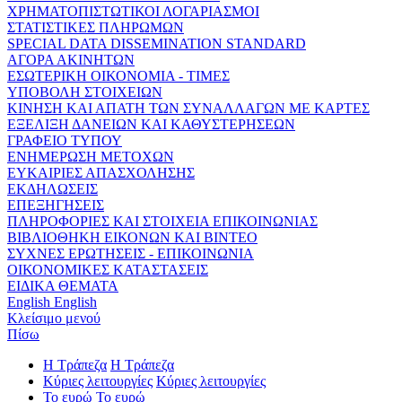
ΧΡΗΜΑΤΟΠΙΣΤΩΤΙΚΟΙ ΛΟΓΑΡΙΑΣΜΟΙ
ΣΤΑΤΙΣΤΙΚΕΣ ΠΛΗΡΩΜΩΝ
SPECIAL DATA DISSEMINATION STANDARD
ΑΓΟΡΑ ΑΚΙΝΗΤΩΝ
ΕΣΩΤΕΡΙΚΗ ΟΙΚΟΝΟΜΙΑ - ΤΙΜΕΣ
ΥΠΟΒΟΛΗ ΣΤΟΙΧΕΙΩΝ
ΚΙΝΗΣΗ ΚΑΙ ΑΠΑΤΗ ΤΩΝ ΣΥΝΑΛΛΑΓΩΝ ΜΕ ΚΑΡΤΕΣ
ΕΞΕΛΙΞΗ ΔΑΝΕΙΩΝ ΚΑΙ ΚΑΘΥΣΤΕΡΗΣΕΩΝ
ΓΡΑΦΕΙΟ ΤΥΠΟΥ
ΕΝΗΜΕΡΩΣΗ ΜΕΤΟΧΩΝ
ΕΥΚΑΙΡΙΕΣ ΑΠΑΣΧΟΛΗΣΗΣ
ΕΚΔΗΛΩΣΕΙΣ
ΕΠΕΞΗΓΗΣΕΙΣ
ΠΛΗΡΟΦΟΡΙΕΣ ΚΑΙ ΣΤΟΙΧΕΙΑ ΕΠΙΚΟΙΝΩΝΙΑΣ
ΒΙΒΛΙΟΘΗΚΗ ΕΙΚΟΝΩΝ ΚΑΙ ΒΙΝΤΕΟ
ΣΥΧΝΕΣ ΕΡΩΤΗΣΕΙΣ - ΕΠΙΚΟΙΝΩΝΙΑ
ΟΙΚΟΝΟΜΙΚΕΣ ΚΑΤΑΣΤΑΣΕΙΣ
ΕΙΔΙΚΑ ΘΕΜΑΤΑ
English
English
Κλείσιμο μενού
Πίσω
Η Τράπεζα
Η Τράπεζα
Κύριες λειτουργίες
Κύριες λειτουργίες
Το ευρώ
Το ευρώ