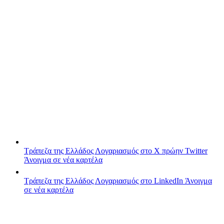
Τράπεζα της Ελλάδος
Λογαριασμός στο X πρώην Twitter
Άνοιγμα σε νέα καρτέλα
Τράπεζα της Ελλάδος
Λογαριασμός στο LinkedIn
Άνοιγμα
σε νέα καρτέλα