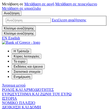
Μετάβαση σε
Μετάβαση σε
αρχή
Μετάβαση σε
περιεχόμενο
Μετάβαση σε
υποσέλιδο
Αναζήτηση
Εκτέλεση αναζήτησης
Κλείσιμο αναζήτησης
Κλείσιμο αναζήτησης
EN
English
Η Τράπεζα
Κύριες λειτουργίες
Το ευρώ
Εκδόσεις και έρευνα
Στατιστικά στοιχεία
Ενημέρωση
Άνοιγμα μενού
ΡΟΛΟΣ ΚΑΙ ΑΡΜΟΔΙΟΤΗΤΕΣ
ΕΥΡΩΣΥΣΤΗΜΑ ΚΑΙ ΖΩΝΗ ΤΟΥ ΕΥΡΩ
ΙΣΤΟΡΙΑ
ΝΟΜΙΚΟ ΠΛΑΙΣΙΟ
ΔΙΟΙΚΗΣΗ ΚΑΙ ΔΟΜΗ