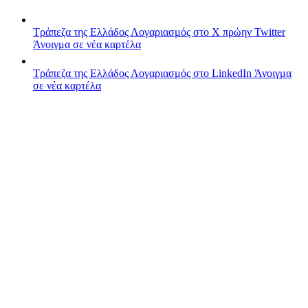
Τράπεζα της Ελλάδος
Λογαριασμός στο X πρώην Twitter
Άνοιγμα σε νέα καρτέλα
Τράπεζα της Ελλάδος
Λογαριασμός στο LinkedIn
Άνοιγμα
σε νέα καρτέλα