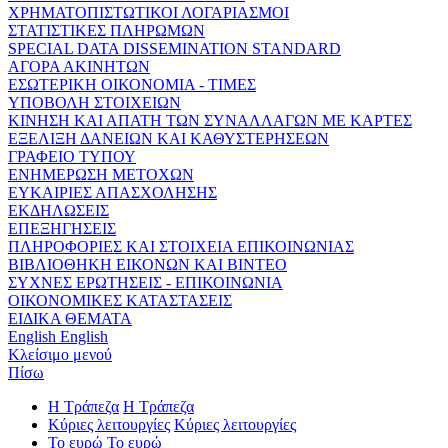
ΧΡΗΜΑΤΟΠΙΣΤΩΤΙΚΟΙ ΛΟΓΑΡΙΑΣΜΟΙ
ΣΤΑΤΙΣΤΙΚΕΣ ΠΛΗΡΩΜΩΝ
SPECIAL DATA DISSEMINATION STANDARD
ΑΓΟΡΑ ΑΚΙΝΗΤΩΝ
ΕΣΩΤΕΡΙΚΗ ΟΙΚΟΝΟΜΙΑ - ΤΙΜΕΣ
ΥΠΟΒΟΛΗ ΣΤΟΙΧΕΙΩΝ
ΚΙΝΗΣΗ ΚΑΙ ΑΠΑΤΗ ΤΩΝ ΣΥΝΑΛΛΑΓΩΝ ΜΕ ΚΑΡΤΕΣ
ΕΞΕΛΙΞΗ ΔΑΝΕΙΩΝ ΚΑΙ ΚΑΘΥΣΤΕΡΗΣΕΩΝ
ΓΡΑΦΕΙΟ ΤΥΠΟΥ
ΕΝΗΜΕΡΩΣΗ ΜΕΤΟΧΩΝ
ΕΥΚΑΙΡΙΕΣ ΑΠΑΣΧΟΛΗΣΗΣ
ΕΚΔΗΛΩΣΕΙΣ
ΕΠΕΞΗΓΗΣΕΙΣ
ΠΛΗΡΟΦΟΡΙΕΣ ΚΑΙ ΣΤΟΙΧΕΙΑ ΕΠΙΚΟΙΝΩΝΙΑΣ
ΒΙΒΛΙΟΘΗΚΗ ΕΙΚΟΝΩΝ ΚΑΙ ΒΙΝΤΕΟ
ΣΥΧΝΕΣ ΕΡΩΤΗΣΕΙΣ - ΕΠΙΚΟΙΝΩΝΙΑ
ΟΙΚΟΝΟΜΙΚΕΣ ΚΑΤΑΣΤΑΣΕΙΣ
ΕΙΔΙΚΑ ΘΕΜΑΤΑ
English
English
Κλείσιμο μενού
Πίσω
Η Τράπεζα
Η Τράπεζα
Κύριες λειτουργίες
Κύριες λειτουργίες
Το ευρώ
Το ευρώ