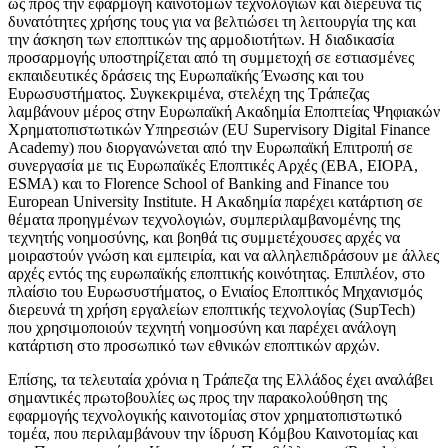
ως προς την εφαρμογή καινοτόμων τεχνολογιών και διερευνά τις
δυνατότητες χρήσης τους για να βελτιώσει τη λειτουργία της και
την άσκηση των εποπτικών της αρμοδιοτήτων. Η διαδικασία
προσαρμογής υποστηρίζεται από τη συμμετοχή σε εστιασμένες
εκπαιδευτικές δράσεις της Ευρωπαϊκής Ένωσης και του
Ευρωσυστήματος. Συγκεκριμένα, στελέχη της Τράπεζας
λαμβάνουν μέρος στην Ευρωπαϊκή Ακαδημία Εποπτείας Ψηφιακών
Χρηματοπιστωτικών Υπηρεσιών (EU Supervisory Digital Finance
Academy) που διοργανώνεται από την Ευρωπαϊκή Επιτροπή σε
συνεργασία με τις Ευρωπαϊκές Εποπτικές Αρχές (ΕΒΑ, EIOPA,
ESMA) και το Florence School of Banking and Finance του
European University Institute. Η Ακαδημία παρέχει κατάρτιση σε
θέματα προηγμένων τεχνολογιών, συμπεριλαμβανομένης της
τεχνητής νοημοσύνης, και βοηθά τις συμμετέχουσες αρχές να
μοιραστούν γνώση και εμπειρία, και να αλληλεπιδράσουν με άλλες
αρχές εντός της ευρωπαϊκής εποπτικής κοινότητας. Επιπλέον, στο
πλαίσιο του Ευρωσυστήματος, ο Ενιαίος Εποπτικός Μηχανισμός
διερευνά τη χρήση εργαλείων εποπτικής τεχνολογίας (SupTech)
που χρησιμοποιούν τεχνητή νοημοσύνη και παρέχει ανάλογη
κατάρτιση στο προσωπικό των εθνικών εποπτικών αρχών.
Επίσης, τα τελευταία χρόνια η Τράπεζα της Ελλάδος έχει αναλάβει
σημαντικές πρωτοβουλίες ως προς την παρακολούθηση της
εφαρμογής τεχνολογικής καινοτομίας στον χρηματοπιστωτικό
τομέα, που περιλαμβάνουν την ίδρυση Κόμβου Καινοτομίας και