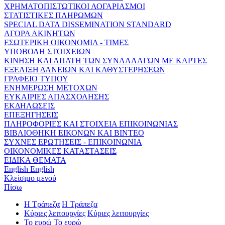
ΧΡΗΜΑΤΟΠΙΣΤΩΤΙΚΟΙ ΛΟΓΑΡΙΑΣΜΟΙ
ΣΤΑΤΙΣΤΙΚΕΣ ΠΛΗΡΩΜΩΝ
SPECIAL DATA DISSEMINATION STANDARD
ΑΓΟΡΑ ΑΚΙΝΗΤΩΝ
ΕΣΩΤΕΡΙΚΗ ΟΙΚΟΝΟΜΙΑ - ΤΙΜΕΣ
ΥΠΟΒΟΛΗ ΣΤΟΙΧΕΙΩΝ
ΚΙΝΗΣΗ ΚΑΙ ΑΠΑΤΗ ΤΩΝ ΣΥΝΑΛΛΑΓΩΝ ΜΕ ΚΑΡΤΕΣ
ΕΞΕΛΙΞΗ ΔΑΝΕΙΩΝ ΚΑΙ ΚΑΘΥΣΤΕΡΗΣΕΩΝ
ΓΡΑΦΕΙΟ ΤΥΠΟΥ
ΕΝΗΜΕΡΩΣΗ ΜΕΤΟΧΩΝ
ΕΥΚΑΙΡΙΕΣ ΑΠΑΣΧΟΛΗΣΗΣ
ΕΚΔΗΛΩΣΕΙΣ
ΕΠΕΞΗΓΗΣΕΙΣ
ΠΛΗΡΟΦΟΡΙΕΣ ΚΑΙ ΣΤΟΙΧΕΙΑ ΕΠΙΚΟΙΝΩΝΙΑΣ
ΒΙΒΛΙΟΘΗΚΗ ΕΙΚΟΝΩΝ ΚΑΙ ΒΙΝΤΕΟ
ΣΥΧΝΕΣ ΕΡΩΤΗΣΕΙΣ - ΕΠΙΚΟΙΝΩΝΙΑ
ΟΙΚΟΝΟΜΙΚΕΣ ΚΑΤΑΣΤΑΣΕΙΣ
ΕΙΔΙΚΑ ΘΕΜΑΤΑ
English
English
Κλείσιμο μενού
Πίσω
Η Τράπεζα
Η Τράπεζα
Κύριες λειτουργίες
Κύριες λειτουργίες
Το ευρώ
Το ευρώ