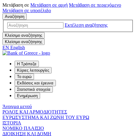
Μετάβαση σε
Μετάβαση σε
αρχή
Μετάβαση σε
περιεχόμενο
Μετάβαση σε
υποσέλιδο
Αναζήτηση
Εκτέλεση αναζήτησης
Κλείσιμο αναζήτησης
Κλείσιμο αναζήτησης
EN
English
Η Τράπεζα
Κύριες λειτουργίες
Το ευρώ
Εκδόσεις και έρευνα
Στατιστικά στοιχεία
Ενημέρωση
Άνοιγμα μενού
ΡΟΛΟΣ ΚΑΙ ΑΡΜΟΔΙΟΤΗΤΕΣ
ΕΥΡΩΣΥΣΤΗΜΑ ΚΑΙ ΖΩΝΗ ΤΟΥ ΕΥΡΩ
ΙΣΤΟΡΙΑ
ΝΟΜΙΚΟ ΠΛΑΙΣΙΟ
ΔΙΟΙΚΗΣΗ ΚΑΙ ΔΟΜΗ