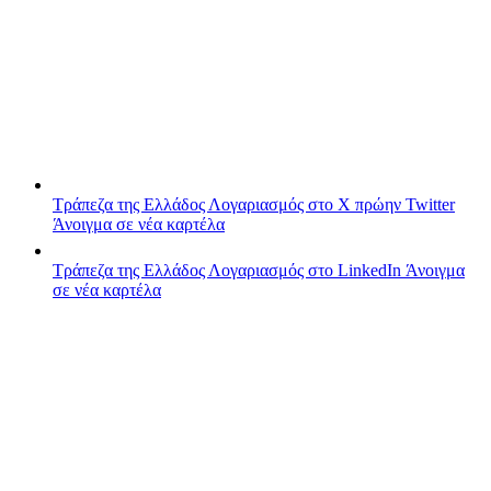
Τράπεζα της Ελλάδος
Λογαριασμός στο X πρώην Twitter
Άνοιγμα σε νέα καρτέλα
Τράπεζα της Ελλάδος
Λογαριασμός στο LinkedIn
Άνοιγμα
σε νέα καρτέλα