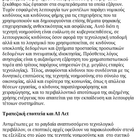
ξεκάθαρο πώς έφτασαν στα συμπεράσματα τα οποία εξάγουν.
Τυχόν εσφαλμένη λειτουργία των μοντέλων παράγει νομικούς
κινδύνους και κινδύνους φήμης για τις επιχειρήσεις που τα
χρησιμοποιούν και δημιουργούνται επίσης θέματα ψηφιακής
επιχειρησιακής ανθεκτικότητας και ασφάλειας. Αυτό διότι η
τεχνητή νοημοσύνη είναι ευάλωτη σε κυβερνοεπιθέσεις, σε
λειτουργικούς κινδύνους όσον αφορά την τεχνολογική υποδομή
αλλά και το λογισμικό που χρησιμοποιείται, σε κινδύνους
υποκλοπής δεδομένων και ζητήματα προστασίας προσωπικών
δεδομένων και πνευματικής ιδιοκτησίας. Πρόσθετος λόγος
ανησυχίας είναι η αυξανόμενη εξάρτηση του χρηματοπιστωτικού
τομέα από τρίτους παρόχους υπηρεσιών (π.χ. μεγάλες εταιρίες
τεχνολογίας). Τέλος, αναφύονται κίνδυνοι που συνδέονται με τις
δυνητικές επιπτώσεις της τεχνητής νοημοσύνης στο σύνολο της
οικονομίας, αλλά και ευρύτερα της κοινωνίας, όπως η απώλεια
θέσεων εργασίας, ο κίνδυνος παραπληροφόρησης και
χειραγώγησης, και το περιβαλλοντικό αποτύπωμα της αυξημένης
χρήσης ενέργειας που απαιτείται για την εκπαίδευση και λειτουργία
τέτοιων συστημάτων.
Τραπεζική εποπτεία και ΑΙ
Act
Αντιμέτωπες με το ραγδαία αναπτυσσόμενο τεχνολογικό
περιβάλλον, οι εποπτικές αρχές οφείλουν να παρακολουθούν στενά
τις εξελίξεις στο χώρο της τεχνητής νοημοσύνης και στο σχετικό