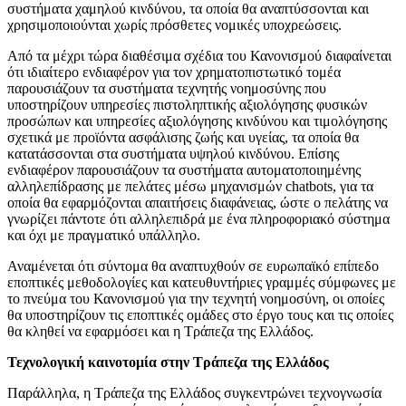
συστήματα χαμηλού κινδύνου, τα οποία θα αναπτύσσονται και
χρησιμοποιούνται χωρίς πρόσθετες νομικές υποχρεώσεις.
Από τα μέχρι τώρα διαθέσιμα σχέδια του Κανονισμού διαφαίνεται
ότι ιδιαίτερο ενδιαφέρον για τον χρηματοπιστωτικό τομέα
παρουσιάζουν τα συστήματα τεχνητής νοημοσύνης που
υποστηρίζουν υπηρεσίες πιστοληπτικής αξιολόγησης φυσικών
προσώπων και υπηρεσίες αξιολόγησης κινδύνου και τιμολόγησης
σχετικά με προϊόντα ασφάλισης ζωής και υγείας, τα οποία θα
κατατάσσονται στα συστήματα υψηλού κινδύνου. Επίσης
ενδιαφέρον παρουσιάζουν τα συστήματα αυτοματοποιημένης
αλληλεπίδρασης με πελάτες μέσω μηχανισμών chatbots, για τα
οποία θα εφαρμόζονται απαιτήσεις διαφάνειας, ώστε ο πελάτης να
γνωρίζει πάντοτε ότι αλληλεπιδρά με ένα πληροφοριακό σύστημα
και όχι με πραγματικό υπάλληλο.
Αναμένεται ότι σύντομα θα αναπτυχθούν σε ευρωπαϊκό επίπεδο
εποπτικές μεθοδολογίες και κατευθυντήριες γραμμές σύμφωνες με
το πνεύμα του Κανονισμού για την τεχνητή νοημοσύνη, οι οποίες
θα υποστηρίζουν τις εποπτικές ομάδες στο έργο τους και τις οποίες
θα κληθεί να εφαρμόσει και η Τράπεζα της Ελλάδος.
Τεχνολογική καινοτομία στην Τράπεζα της Ελλάδος
Παράλληλα, η Τράπεζα της Ελλάδος συγκεντρώνει τεχνογνωσία