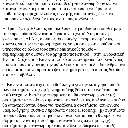
κανονιστικό πλαίσιο, και να είναι θέση να αναγνωρίζουν και να
κατανοούν αν και με ποιο τρόπο τα εποπτευόμενα ιδρύματα
υιοθετούν ή παρέχουν λύσεις τεχνητής νοημοσύνης, ώστε να
μπορούν να αξιολογούν τους σχετικούς κινδύνους.
Η Τράπεζα της Ελλάδος παρακολουθεί τη διαδικασία υιοθέτησης
του ευρωπαϊκού Κανονισμού για την Τεχνητή Νοημοσύνη,
γνωστού ως AI Act, ο οποίος θα εισαγάγει εναρμονισμένους
κανόνες για την εφαρμογή τεχνητής νοημοσύνης σε προϊόντα και
υπηρεσίες σε όλους τους επιχειρηματικούς τομείς –
συμπεριλαμβανομένου του χρηματοπιστωτικού – στην Ευρωπαϊκή
Ένωση. Στόχος του Κανονισμού είναι να αντιμετωπίσει κινδύνους
που αφορούν την υγεία, την ασφάλεια και τα θεμελιώδη ανθρώπινα
δικαιώματα και να προστατέψει τη δημοκρατία, το κράτος δικαίου
και το περιβάλλον.
Ο Κανονισμός παρέχει τη μεθοδολογία για την κατηγοριοποίηση
των συστημάτων τεχνητής νοημοσύνης βάσει του κινδύνου που
αυτά ενέχουν. Kατά την εφαρμογή του θα αναγνωρίζονται: (α)
συστήματα τα οποία εγκυμονούν μη αποδεκτούς κινδύνους και άρα
θα απαγορεύονται, όπως για παράδειγμα συστήματα κοινωνικής
βαθμολόγησης φυσικών προσώπων (social scoring), (β) συστήματα
τα οποία θεωρούνται υψηλού κινδύνου και τα οποία θα πρέπει να
συμμορφώνονται με αυστηρές κανονιστικές απαιτήσεις, (γ)
συστήματα με αναγνωρισμένους κινδύνους διαφάνειας και (δ)