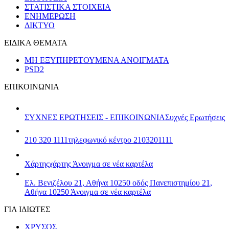
ΣΤΑΤΙΣΤΙΚΑ ΣΤΟΙΧΕΙΑ
ΕΝΗΜΕΡΩΣΗ
ΔΙΚΤΥΟ
ΕΙΔΙΚΑ ΘΕΜΑΤΑ
ΜΗ ΕΞΥΠΗΡΕΤΟΥΜΕΝΑ ΑΝΟΙΓΜΑΤΑ
PSD2
ΕΠΙΚΟΙΝΩΝΙΑ
ΣΥΧΝΕΣ ΕΡΩΤΗΣΕΙΣ - ΕΠΙΚΟΙΝΩΝΙΑ
Συχνές Ερωτήσεις
210 320 1111
τηλεφωνικό κέντρο 2103201111
Χάρτης
χάρτης
Άνοιγμα σε νέα καρτέλα
Ελ. Βενιζέλου 21, Αθήνα 10250
οδός Πανεπιστημίου 21,
Αθήνα 10250
Άνοιγμα σε νέα καρτέλα
ΓΙΑ ΙΔΙΩΤΕΣ
ΧΡΥΣΟΣ