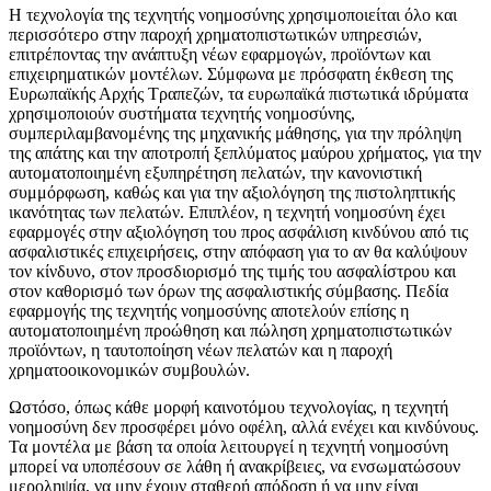
Η τεχνολογία της τεχνητής νοημοσύνης χρησιμοποιείται όλο και
περισσότερο στην παροχή χρηματοπιστωτικών υπηρεσιών,
επιτρέποντας την ανάπτυξη νέων εφαρμογών, προϊόντων και
επιχειρηματικών μοντέλων. Σύμφωνα με πρόσφατη έκθεση της
Ευρωπαϊκής Αρχής Τραπεζών, τα ευρωπαϊκά πιστωτικά ιδρύματα
χρησιμοποιούν συστήματα τεχνητής νοημοσύνης,
συμπεριλαμβανομένης της μηχανικής μάθησης, για την πρόληψη
της απάτης και την αποτροπή ξεπλύματος μαύρου χρήματος, για την
αυτοματοποιημένη εξυπηρέτηση πελατών, την κανονιστική
συμμόρφωση, καθώς και για την αξιολόγηση της πιστοληπτικής
ικανότητας των πελατών. Επιπλέον, η τεχνητή νοημοσύνη έχει
εφαρμογές στην αξιολόγηση του προς ασφάλιση κινδύνου από τις
ασφαλιστικές επιχειρήσεις, στην απόφαση για το αν θα καλύψουν
τον κίνδυνο, στον προσδιορισμό της τιμής του ασφαλίστρου και
στον καθορισμό των όρων της ασφαλιστικής σύμβασης. Πεδία
εφαρμογής της τεχνητής νοημοσύνης αποτελούν επίσης η
αυτοματοποιημένη προώθηση και πώληση χρηματοπιστωτικών
προϊόντων, η ταυτοποίηση νέων πελατών και η παροχή
χρηματοοικονομικών συμβουλών.
Ωστόσο, όπως κάθε μορφή καινοτόμου τεχνολογίας, η τεχνητή
νοημοσύνη δεν προσφέρει μόνο οφέλη, αλλά ενέχει και κινδύνους.
Τα μοντέλα με βάση τα οποία λειτουργεί η τεχνητή νοημοσύνη
μπορεί να υποπέσουν σε λάθη ή ανακρίβειες, να ενσωματώσουν
μεροληψία, να μην έχουν σταθερή απόδοση ή να μην είναι