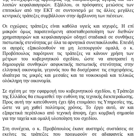
λοιπών κεφαλαιαγορών. Εξάλλου, οι πρόσφατες μειώσεις των
επιτοκίων από την ΕΚΤ σε συντονισμό με τις άλλες μεγάλες
κεντρικές τράπεζες συμβάλλουν στην άμβλυνση των πιέσεων.
Οι εγχώριες τράπεζες είναι καθόλα υγιείς και ισχυρές. Η επί
μακρόν όμως παρατεινόμενη αποσταθεροποίηση των διεθνών
χρηματαγορών και κεφαλαιαγορών οδηγεί σταδιακά σε συνθήκες
πιστωτικής στενότητας με όλα τα αρνητικά συνεπακόλουθα. Επειδή
οι αγορές εξακολουθούν να μη λειτουργούν ομαλά, ο κ.
Προβόπουλος παρότρυνε τις τράπεζες να κάνουν χρήση των
μέτρων του κυβερνητικού σχεδίου, ώστε να αποτραπεί η
δημιουργία συνθηκών ασφυκτικής πιστωτικής στενότητας στην
ελληνική οικονομία, γεγονός που θα δυσχέραινε τις επιχειρήσεις,
ιδιαίτερα τις μικρές και μεσαίες και τα νοικοκυριά και τελικώς
ολόκληρη την οικονομία.
Σε σχέση με την εφαρμογή του κυβερνητικού σχεδίου, η Τράπεζα
της Ελλάδος θα επωμισθεί την ευθύνη της τεχνικής διεκπεραίωσης.
Προς αυτή την κατεύθυνση έχει ήδη ετοιμάσει τις Υπηρεσίες της,
ώστε να μη χαθεί πολύτιμος χρόνος. Το έργο αυτό, αν και
εξαιρετικά περίπλοκο από τεχνική άποψη, έχει κομβική σημασία
για την ταχεία και ομαλή υλοποίηση του σχεδίου.
Στη συνέχεια, ο κ. Προβόπουλος έκανε αυστηρές συστάσεις σε
εκείνες τις τράπεζες που προχωρούν σε αδιαφανείς και