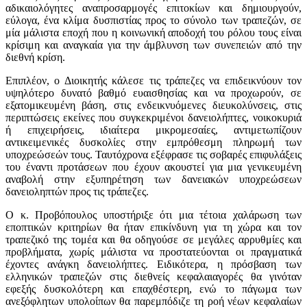
αδικαιολόγητες αναπροσαρμογές επιτοκίων και δημιουργούν,
εύλογα, ένα κλίμα δυσπιστίας προς το σύνολο των τραπεζών, σε
μία μάλιστα εποχή που η κοινωνική αποδοχή του ρόλου τους είναι
κρίσιμη και αναγκαία για την άμβλυνση των συνεπειών από την
διεθνή κρίση.
Επιπλέον, ο Διοικητής κάλεσε τις τράπεζες να επιδεικνύουν τον
υψηλότερο δυνατό βαθμό ευαισθησίας και να προχωρούν, σε
εξατομικευμένη βάση, στις ενδεικνυόμενες διευκολύνσεις, στις
περιπτώσεις εκείνες που συγκεκριμένοι δανειολήπτες, νοικοκυριά
ή επιχειρήσεις, ιδιαίτερα μικρομεσαίες, αντιμετωπίζουν
αντικειμενικές δυσκολίες στην εμπρόθεσμη πληρωμή των
υποχρεώσεών τους. Ταυτόχρονα εξέφρασε τις σοβαρές επιφυλάξεις
του έναντι προτάσεων που έχουν ακουστεί για μια γενικευμένη
αναβολή στην εξυπηρέτηση των δανειακών υποχρεώσεων
δανειοληπτών προς τις τράπεζες.
Ο κ. Προβόπουλος υποστήριξε ότι μια τέτοια χαλάρωση των
εποπτικών κριτηρίων θα ήταν επικίνδυνη για τη χώρα και τον
τραπεζικό της τομέα και θα οδηγούσε σε μεγάλες αρρυθμίες και
προβλήματα, χωρίς μάλιστα να προστατεύονται οι πραγματικά
έχοντες ανάγκη δανειολήπτες. Ειδικότερα, η πρόσβαση των
ελληνικών τραπεζών στις διεθνείς κεφαλαιαγορές θα γινόταν
εφεξής δυσκολότερη και επαχθέστερη, ενώ το πάγωμα των
ανεξόφλητων υπολοίπων θα παρεμπόδιζε τη ροή νέων κεφαλαίων