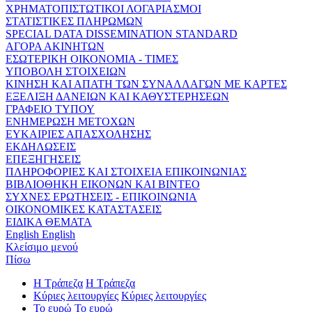
ΧΡΗΜΑΤΟΠΙΣΤΩΤΙΚΟΙ ΛΟΓΑΡΙΑΣΜΟΙ
ΣΤΑΤΙΣΤΙΚΕΣ ΠΛΗΡΩΜΩΝ
SPECIAL DATA DISSEMINATION STANDARD
ΑΓΟΡΑ ΑΚΙΝΗΤΩΝ
ΕΣΩΤΕΡΙΚΗ ΟΙΚΟΝΟΜΙΑ - ΤΙΜΕΣ
ΥΠΟΒΟΛΗ ΣΤΟΙΧΕΙΩΝ
ΚΙΝΗΣΗ ΚΑΙ ΑΠΑΤΗ ΤΩΝ ΣΥΝΑΛΛΑΓΩΝ ΜΕ ΚΑΡΤΕΣ
ΕΞΕΛΙΞΗ ΔΑΝΕΙΩΝ ΚΑΙ ΚΑΘΥΣΤΕΡΗΣΕΩΝ
ΓΡΑΦΕΙΟ ΤΥΠΟΥ
ΕΝΗΜΕΡΩΣΗ ΜΕΤΟΧΩΝ
ΕΥΚΑΙΡΙΕΣ ΑΠΑΣΧΟΛΗΣΗΣ
ΕΚΔΗΛΩΣΕΙΣ
ΕΠΕΞΗΓΗΣΕΙΣ
ΠΛΗΡΟΦΟΡΙΕΣ ΚΑΙ ΣΤΟΙΧΕΙΑ ΕΠΙΚΟΙΝΩΝΙΑΣ
ΒΙΒΛΙΟΘΗΚΗ ΕΙΚΟΝΩΝ ΚΑΙ ΒΙΝΤΕΟ
ΣΥΧΝΕΣ ΕΡΩΤΗΣΕΙΣ - ΕΠΙΚΟΙΝΩΝΙΑ
ΟΙΚΟΝΟΜΙΚΕΣ ΚΑΤΑΣΤΑΣΕΙΣ
ΕΙΔΙΚΑ ΘΕΜΑΤΑ
English
English
Κλείσιμο μενού
Πίσω
Η Τράπεζα
Η Τράπεζα
Κύριες λειτουργίες
Κύριες λειτουργίες
Το ευρώ
Το ευρώ