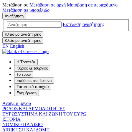
Μετάβαση σε
Μετάβαση σε
αρχή
Μετάβαση σε
περιεχόμενο
Μετάβαση σε
υποσέλιδο
Αναζήτηση
Εκτέλεση αναζήτησης
Κλείσιμο αναζήτησης
Κλείσιμο αναζήτησης
EN
English
Η Τράπεζα
Κύριες λειτουργίες
Το ευρώ
Εκδόσεις και έρευνα
Στατιστικά στοιχεία
Ενημέρωση
Άνοιγμα μενού
ΡΟΛΟΣ ΚΑΙ ΑΡΜΟΔΙΟΤΗΤΕΣ
ΕΥΡΩΣΥΣΤΗΜΑ ΚΑΙ ΖΩΝΗ ΤΟΥ ΕΥΡΩ
ΙΣΤΟΡΙΑ
ΝΟΜΙΚΟ ΠΛΑΙΣΙΟ
ΔΙΟΙΚΗΣΗ ΚΑΙ ΔΟΜΗ