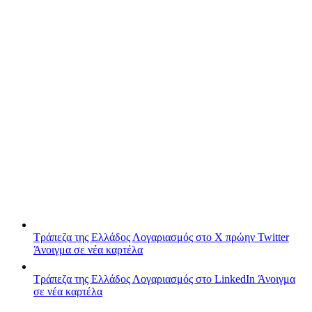
Τράπεζα της Ελλάδος
Λογαριασμός στο X πρώην Twitter
Άνοιγμα σε νέα καρτέλα
Τράπεζα της Ελλάδος
Λογαριασμός στο LinkedIn
Άνοιγμα
σε νέα καρτέλα