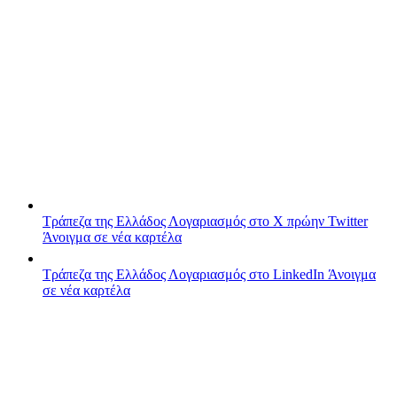
Τράπεζα της Ελλάδος
Λογαριασμός στο X πρώην Twitter
Άνοιγμα σε νέα καρτέλα
Τράπεζα της Ελλάδος
Λογαριασμός στο LinkedIn
Άνοιγμα
σε νέα καρτέλα