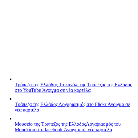
Τράπεζα της Ελλάδος
Το κανάλι της Τράπεζας της Ελλάδος
στο YouTube
Άνοιγμα σε νέα καρτέλα
Τράπεζα της Ελλάδος
Λογαριασμός στο Flickr
Άνοιγμα σε
νέα καρτέλα
Μουσείο της Τράπεζας της Ελλάδος
Λογαριασμός του
Μουσείου στο facebook
Άνοιγμα σε νέα καρτέλα