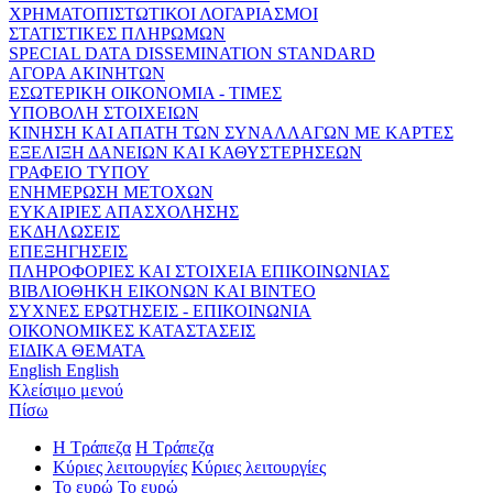
ΧΡΗΜΑΤΟΠΙΣΤΩΤΙΚΟΙ ΛΟΓΑΡΙΑΣΜΟΙ
ΣΤΑΤΙΣΤΙΚΕΣ ΠΛΗΡΩΜΩΝ
SPECIAL DATA DISSEMINATION STANDARD
ΑΓΟΡΑ ΑΚΙΝΗΤΩΝ
ΕΣΩΤΕΡΙΚΗ ΟΙΚΟΝΟΜΙΑ - ΤΙΜΕΣ
ΥΠΟΒΟΛΗ ΣΤΟΙΧΕΙΩΝ
ΚΙΝΗΣΗ ΚΑΙ ΑΠΑΤΗ ΤΩΝ ΣΥΝΑΛΛΑΓΩΝ ΜΕ ΚΑΡΤΕΣ
ΕΞΕΛΙΞΗ ΔΑΝΕΙΩΝ ΚΑΙ ΚΑΘΥΣΤΕΡΗΣΕΩΝ
ΓΡΑΦΕΙΟ ΤΥΠΟΥ
ΕΝΗΜΕΡΩΣΗ ΜΕΤΟΧΩΝ
ΕΥΚΑΙΡΙΕΣ ΑΠΑΣΧΟΛΗΣΗΣ
ΕΚΔΗΛΩΣΕΙΣ
ΕΠΕΞΗΓΗΣΕΙΣ
ΠΛΗΡΟΦΟΡΙΕΣ ΚΑΙ ΣΤΟΙΧΕΙΑ ΕΠΙΚΟΙΝΩΝΙΑΣ
ΒΙΒΛΙΟΘΗΚΗ ΕΙΚΟΝΩΝ ΚΑΙ ΒΙΝΤΕΟ
ΣΥΧΝΕΣ ΕΡΩΤΗΣΕΙΣ - ΕΠΙΚΟΙΝΩΝΙΑ
ΟΙΚΟΝΟΜΙΚΕΣ ΚΑΤΑΣΤΑΣΕΙΣ
ΕΙΔΙΚΑ ΘΕΜΑΤΑ
English
English
Κλείσιμο μενού
Πίσω
Η Τράπεζα
Η Τράπεζα
Κύριες λειτουργίες
Κύριες λειτουργίες
Το ευρώ
Το ευρώ