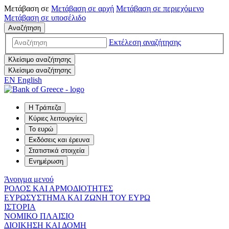
Μετάβαση σε
Μετάβαση σε
αρχή
Μετάβαση σε
περιεχόμενο
Μετάβαση σε
υποσέλιδο
Αναζήτηση
Εκτέλεση αναζήτησης
Κλείσιμο αναζήτησης
Κλείσιμο αναζήτησης
EN
English
Η Τράπεζα
Κύριες λειτουργίες
Το ευρώ
Εκδόσεις και έρευνα
Στατιστικά στοιχεία
Ενημέρωση
Άνοιγμα μενού
ΡΟΛΟΣ ΚΑΙ ΑΡΜΟΔΙΟΤΗΤΕΣ
ΕΥΡΩΣΥΣΤΗΜΑ ΚΑΙ ΖΩΝΗ ΤΟΥ ΕΥΡΩ
ΙΣΤΟΡΙΑ
ΝΟΜΙΚΟ ΠΛΑΙΣΙΟ
ΔΙΟΙΚΗΣΗ ΚΑΙ ΔΟΜΗ