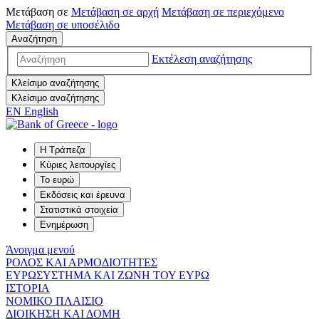
Μετάβαση σε
Μετάβαση σε
αρχή
Μετάβαση σε
περιεχόμενο
Μετάβαση σε
υποσέλιδο
Αναζήτηση
Εκτέλεση αναζήτησης
Κλείσιμο αναζήτησης
Κλείσιμο αναζήτησης
EN
English
Η Τράπεζα
Κύριες λειτουργίες
Το ευρώ
Εκδόσεις και έρευνα
Στατιστικά στοιχεία
Ενημέρωση
Άνοιγμα μενού
ΡΟΛΟΣ ΚΑΙ ΑΡΜΟΔΙΟΤΗΤΕΣ
ΕΥΡΩΣΥΣΤΗΜΑ ΚΑΙ ΖΩΝΗ ΤΟΥ ΕΥΡΩ
ΙΣΤΟΡΙΑ
ΝΟΜΙΚΟ ΠΛΑΙΣΙΟ
ΔΙΟΙΚΗΣΗ ΚΑΙ ΔΟΜΗ