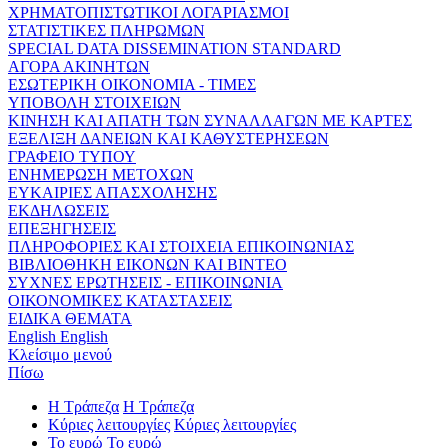
ΧΡΗΜΑΤΟΠΙΣΤΩΤΙΚΟΙ ΛΟΓΑΡΙΑΣΜΟΙ
ΣΤΑΤΙΣΤΙΚΕΣ ΠΛΗΡΩΜΩΝ
SPECIAL DATA DISSEMINATION STANDARD
ΑΓΟΡΑ ΑΚΙΝΗΤΩΝ
ΕΣΩΤΕΡΙΚΗ ΟΙΚΟΝΟΜΙΑ - ΤΙΜΕΣ
ΥΠΟΒΟΛΗ ΣΤΟΙΧΕΙΩΝ
ΚΙΝΗΣΗ ΚΑΙ ΑΠΑΤΗ ΤΩΝ ΣΥΝΑΛΛΑΓΩΝ ΜΕ ΚΑΡΤΕΣ
ΕΞΕΛΙΞΗ ΔΑΝΕΙΩΝ ΚΑΙ ΚΑΘΥΣΤΕΡΗΣΕΩΝ
ΓΡΑΦΕΙΟ ΤΥΠΟΥ
ΕΝΗΜΕΡΩΣΗ ΜΕΤΟΧΩΝ
ΕΥΚΑΙΡΙΕΣ ΑΠΑΣΧΟΛΗΣΗΣ
ΕΚΔΗΛΩΣΕΙΣ
ΕΠΕΞΗΓΗΣΕΙΣ
ΠΛΗΡΟΦΟΡΙΕΣ ΚΑΙ ΣΤΟΙΧΕΙΑ ΕΠΙΚΟΙΝΩΝΙΑΣ
ΒΙΒΛΙΟΘΗΚΗ ΕΙΚΟΝΩΝ ΚΑΙ ΒΙΝΤΕΟ
ΣΥΧΝΕΣ ΕΡΩΤΗΣΕΙΣ - ΕΠΙΚΟΙΝΩΝΙΑ
ΟΙΚΟΝΟΜΙΚΕΣ ΚΑΤΑΣΤΑΣΕΙΣ
ΕΙΔΙΚΑ ΘΕΜΑΤΑ
English
English
Κλείσιμο μενού
Πίσω
Η Τράπεζα
Η Τράπεζα
Κύριες λειτουργίες
Κύριες λειτουργίες
Το ευρώ
Το ευρώ