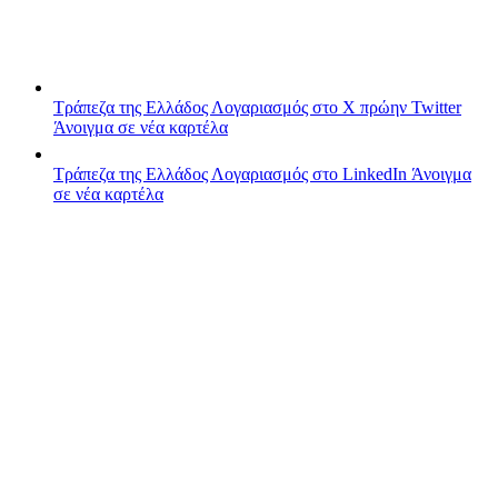
Τράπεζα της Ελλάδος
Λογαριασμός στο X πρώην Twitter
Άνοιγμα σε νέα καρτέλα
Τράπεζα της Ελλάδος
Λογαριασμός στο LinkedIn
Άνοιγμα
σε νέα καρτέλα