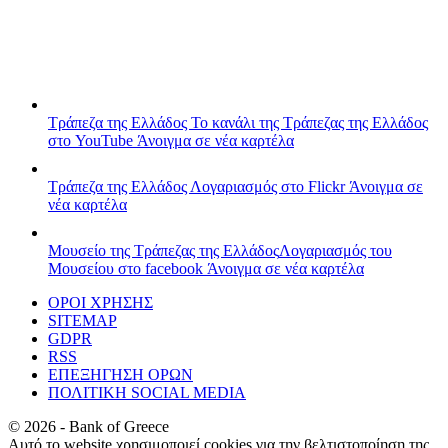
Τράπεζα της Ελλάδος
Το κανάλι της Τράπεζας της Ελλάδος
στο YouTube
Άνοιγμα σε νέα καρτέλα
Τράπεζα της Ελλάδος
Λογαριασμός στο Flickr
Άνοιγμα σε
νέα καρτέλα
Μουσείο της Τράπεζας της Ελλάδος
Λογαριασμός του
Μουσείου στο facebook
Άνοιγμα σε νέα καρτέλα
ΟΡΟΙ ΧΡΗΣΗΣ
SITEMAP
GDPR
RSS
ΕΠΕΞΗΓΗΣΗ ΟΡΩΝ
ΠΟΛΙΤΙΚΗ SOCIAL MEDIA
©
2026
- Bank of Greece
Αυτό το website χρησιμοποιεί cookies για την βελτιστοποίηση της