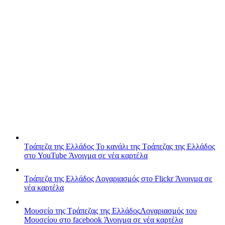
Τράπεζα της Ελλάδος
Το κανάλι της Τράπεζας της Ελλάδος
στο YouTube
Άνοιγμα σε νέα καρτέλα
Τράπεζα της Ελλάδος
Λογαριασμός στο Flickr
Άνοιγμα σε
νέα καρτέλα
Μουσείο της Τράπεζας της Ελλάδος
Λογαριασμός του
Μουσείου στο facebook
Άνοιγμα σε νέα καρτέλα