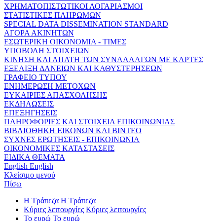
ΧΡΗΜΑΤΟΠΙΣΤΩΤΙΚΟΙ ΛΟΓΑΡΙΑΣΜΟΙ
ΣΤΑΤΙΣΤΙΚΕΣ ΠΛΗΡΩΜΩΝ
SPECIAL DATA DISSEMINATION STANDARD
ΑΓΟΡΑ ΑΚΙΝΗΤΩΝ
ΕΣΩΤΕΡΙΚΗ ΟΙΚΟΝΟΜΙΑ - ΤΙΜΕΣ
ΥΠΟΒΟΛΗ ΣΤΟΙΧΕΙΩΝ
ΚΙΝΗΣΗ ΚΑΙ ΑΠΑΤΗ ΤΩΝ ΣΥΝΑΛΛΑΓΩΝ ΜΕ ΚΑΡΤΕΣ
ΕΞΕΛΙΞΗ ΔΑΝΕΙΩΝ ΚΑΙ ΚΑΘΥΣΤΕΡΗΣΕΩΝ
ΓΡΑΦΕΙΟ ΤΥΠΟΥ
ΕΝΗΜΕΡΩΣΗ ΜΕΤΟΧΩΝ
ΕΥΚΑΙΡΙΕΣ ΑΠΑΣΧΟΛΗΣΗΣ
ΕΚΔΗΛΩΣΕΙΣ
ΕΠΕΞΗΓΗΣΕΙΣ
ΠΛΗΡΟΦΟΡΙΕΣ ΚΑΙ ΣΤΟΙΧΕΙΑ ΕΠΙΚΟΙΝΩΝΙΑΣ
ΒΙΒΛΙΟΘΗΚΗ ΕΙΚΟΝΩΝ ΚΑΙ ΒΙΝΤΕΟ
ΣΥΧΝΕΣ ΕΡΩΤΗΣΕΙΣ - ΕΠΙΚΟΙΝΩΝΙΑ
ΟΙΚΟΝΟΜΙΚΕΣ ΚΑΤΑΣΤΑΣΕΙΣ
ΕΙΔΙΚΑ ΘΕΜΑΤΑ
English
English
Κλείσιμο μενού
Πίσω
Η Τράπεζα
Η Τράπεζα
Κύριες λειτουργίες
Κύριες λειτουργίες
Το ευρώ
Το ευρώ