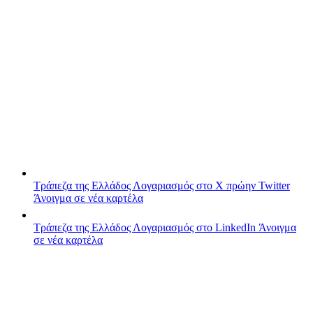
Τράπεζα της Ελλάδος
Λογαριασμός στο X πρώην Twitter
Άνοιγμα σε νέα καρτέλα
Τράπεζα της Ελλάδος
Λογαριασμός στο LinkedIn
Άνοιγμα
σε νέα καρτέλα