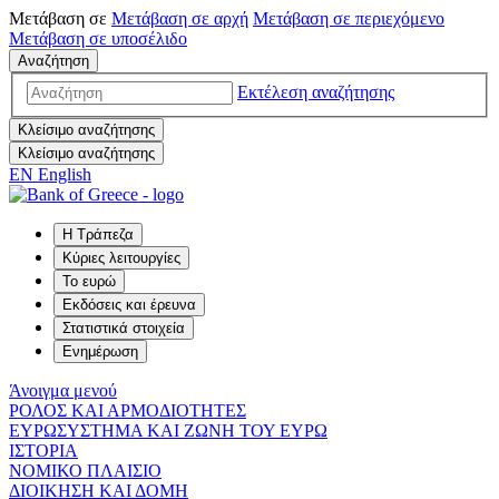
Μετάβαση σε
Μετάβαση σε
αρχή
Μετάβαση σε
περιεχόμενο
Μετάβαση σε
υποσέλιδο
Αναζήτηση
Εκτέλεση αναζήτησης
Κλείσιμο αναζήτησης
Κλείσιμο αναζήτησης
EN
English
Η Τράπεζα
Κύριες λειτουργίες
Το ευρώ
Εκδόσεις και έρευνα
Στατιστικά στοιχεία
Ενημέρωση
Άνοιγμα μενού
ΡΟΛΟΣ ΚΑΙ ΑΡΜΟΔΙΟΤΗΤΕΣ
ΕΥΡΩΣΥΣΤΗΜΑ ΚΑΙ ΖΩΝΗ ΤΟΥ ΕΥΡΩ
ΙΣΤΟΡΙΑ
ΝΟΜΙΚΟ ΠΛΑΙΣΙΟ
ΔΙΟΙΚΗΣΗ ΚΑΙ ΔΟΜΗ