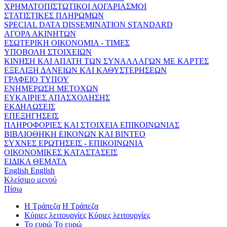
ΧΡΗΜΑΤΟΠΙΣΤΩΤΙΚΟΙ ΛΟΓΑΡΙΑΣΜΟΙ
ΣΤΑΤΙΣΤΙΚΕΣ ΠΛΗΡΩΜΩΝ
SPECIAL DATA DISSEMINATION STANDARD
ΑΓΟΡΑ ΑΚΙΝΗΤΩΝ
ΕΣΩΤΕΡΙΚΗ ΟΙΚΟΝΟΜΙΑ - ΤΙΜΕΣ
ΥΠΟΒΟΛΗ ΣΤΟΙΧΕΙΩΝ
ΚΙΝΗΣΗ ΚΑΙ ΑΠΑΤΗ ΤΩΝ ΣΥΝΑΛΛΑΓΩΝ ΜΕ ΚΑΡΤΕΣ
ΕΞΕΛΙΞΗ ΔΑΝΕΙΩΝ ΚΑΙ ΚΑΘΥΣΤΕΡΗΣΕΩΝ
ΓΡΑΦΕΙΟ ΤΥΠΟΥ
ΕΝΗΜΕΡΩΣΗ ΜΕΤΟΧΩΝ
ΕΥΚΑΙΡΙΕΣ ΑΠΑΣΧΟΛΗΣΗΣ
ΕΚΔΗΛΩΣΕΙΣ
ΕΠΕΞΗΓΗΣΕΙΣ
ΠΛΗΡΟΦΟΡΙΕΣ ΚΑΙ ΣΤΟΙΧΕΙΑ ΕΠΙΚΟΙΝΩΝΙΑΣ
ΒΙΒΛΙΟΘΗΚΗ ΕΙΚΟΝΩΝ ΚΑΙ ΒΙΝΤΕΟ
ΣΥΧΝΕΣ ΕΡΩΤΗΣΕΙΣ - ΕΠΙΚΟΙΝΩΝΙΑ
ΟΙΚΟΝΟΜΙΚΕΣ ΚΑΤΑΣΤΑΣΕΙΣ
ΕΙΔΙΚΑ ΘΕΜΑΤΑ
English
English
Κλείσιμο μενού
Πίσω
Η Τράπεζα
Η Τράπεζα
Κύριες λειτουργίες
Κύριες λειτουργίες
Το ευρώ
Το ευρώ