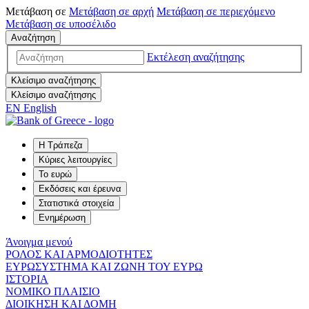
Μετάβαση σε
Μετάβαση σε
αρχή
Μετάβαση σε
περιεχόμενο
Μετάβαση σε
υποσέλιδο
Αναζήτηση
Εκτέλεση αναζήτησης
Κλείσιμο αναζήτησης
Κλείσιμο αναζήτησης
EN
English
Η Τράπεζα
Κύριες λειτουργίες
Το ευρώ
Εκδόσεις και έρευνα
Στατιστικά στοιχεία
Ενημέρωση
Άνοιγμα μενού
ΡΟΛΟΣ ΚΑΙ ΑΡΜΟΔΙΟΤΗΤΕΣ
ΕΥΡΩΣΥΣΤΗΜΑ ΚΑΙ ΖΩΝΗ ΤΟΥ ΕΥΡΩ
ΙΣΤΟΡΙΑ
ΝΟΜΙΚΟ ΠΛΑΙΣΙΟ
ΔΙΟΙΚΗΣΗ ΚΑΙ ΔΟΜΗ