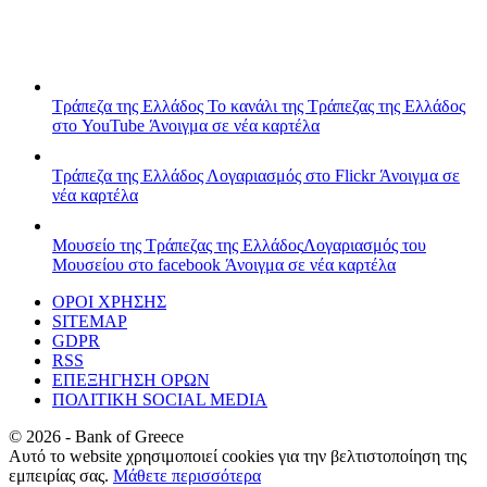
Τράπεζα της Ελλάδος
Το κανάλι της Τράπεζας της Ελλάδος
στο YouTube
Άνοιγμα σε νέα καρτέλα
Τράπεζα της Ελλάδος
Λογαριασμός στο Flickr
Άνοιγμα σε
νέα καρτέλα
Μουσείο της Τράπεζας της Ελλάδος
Λογαριασμός του
Μουσείου στο facebook
Άνοιγμα σε νέα καρτέλα
ΟΡΟΙ ΧΡΗΣΗΣ
SITEMAP
GDPR
RSS
ΕΠΕΞΗΓΗΣΗ ΟΡΩΝ
ΠΟΛΙΤΙΚΗ SOCIAL MEDIA
©
2026
- Bank of Greece
Αυτό το website χρησιμοποιεί cookies για την βελτιστοποίηση της
εμπειρίας σας.
Μάθετε περισσότερα