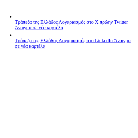
Τράπεζα της Ελλάδος
Λογαριασμός στο X πρώην Twitter
Άνοιγμα σε νέα καρτέλα
Τράπεζα της Ελλάδος
Λογαριασμός στο LinkedIn
Άνοιγμα
σε νέα καρτέλα