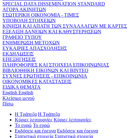
SPECIAL DATA DISSEMINATION STANDARD
ΑΓΟΡΑ ΑΚΙΝΗΤΩΝ
ΕΣΩΤΕΡΙΚΗ ΟΙΚΟΝΟΜΙΑ - ΤΙΜΕΣ
ΥΠΟΒΟΛΗ ΣΤΟΙΧΕΙΩΝ
ΚΙΝΗΣΗ ΚΑΙ ΑΠΑΤΗ ΤΩΝ ΣΥΝΑΛΛΑΓΩΝ ΜΕ ΚΑΡΤΕΣ
ΕΞΕΛΙΞΗ ΔΑΝΕΙΩΝ ΚΑΙ ΚΑΘΥΣΤΕΡΗΣΕΩΝ
ΓΡΑΦΕΙΟ ΤΥΠΟΥ
ΕΝΗΜΕΡΩΣΗ ΜΕΤΟΧΩΝ
ΕΥΚΑΙΡΙΕΣ ΑΠΑΣΧΟΛΗΣΗΣ
ΕΚΔΗΛΩΣΕΙΣ
ΕΠΕΞΗΓΗΣΕΙΣ
ΠΛΗΡΟΦΟΡΙΕΣ ΚΑΙ ΣΤΟΙΧΕΙΑ ΕΠΙΚΟΙΝΩΝΙΑΣ
ΒΙΒΛΙΟΘΗΚΗ ΕΙΚΟΝΩΝ ΚΑΙ ΒΙΝΤΕΟ
ΣΥΧΝΕΣ ΕΡΩΤΗΣΕΙΣ - ΕΠΙΚΟΙΝΩΝΙΑ
ΟΙΚΟΝΟΜΙΚΕΣ ΚΑΤΑΣΤΑΣΕΙΣ
ΕΙΔΙΚΑ ΘΕΜΑΤΑ
English
English
Κλείσιμο μενού
Πίσω
Η Τράπεζα
Η Τράπεζα
Κύριες λειτουργίες
Κύριες λειτουργίες
Το ευρώ
Το ευρώ
Εκδόσεις και έρευνα
Εκδόσεις και έρευνα
Στατιστικά στοιχεία
Στατιστικά στοιχεία