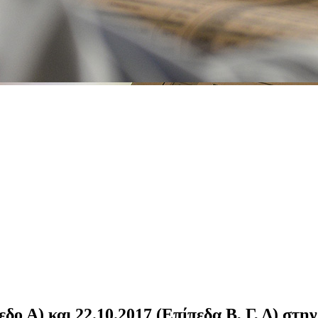
εδο Α) και 22.10.2017 (Επίπεδα Β, Γ, Δ) στ