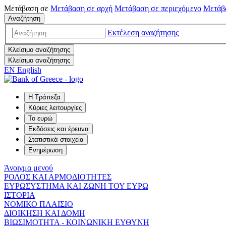
Μετάβαση σε
Μετάβαση σε
αρχή
Μετάβαση σε
περιεχόμενο
Μετάβ
Αναζήτηση
Εκτέλεση αναζήτησης
Κλείσιμο αναζήτησης
Κλείσιμο αναζήτησης
EN
English
Η Τράπεζα
Κύριες λειτουργίες
Το ευρώ
Εκδόσεις και έρευνα
Στατιστικά στοιχεία
Ενημέρωση
Άνοιγμα μενού
ΡΟΛΟΣ ΚΑΙ ΑΡΜΟΔΙΟΤΗΤΕΣ
ΕΥΡΩΣΥΣΤΗΜΑ ΚΑΙ ΖΩΝΗ ΤΟΥ ΕΥΡΩ
ΙΣΤΟΡΙΑ
ΝΟΜΙΚΟ ΠΛΑΙΣΙΟ
ΔΙΟΙΚΗΣΗ ΚΑΙ ΔΟΜΗ
ΒΙΩΣΙΜΟΤΗΤΑ - ΚΟΙΝΩΝΙΚΗ ΕΥΘΥΝΗ