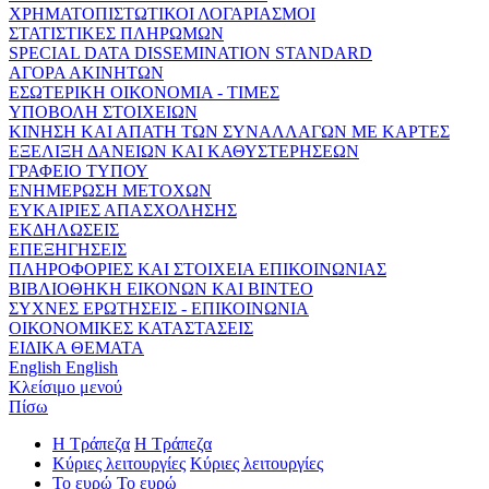
ΧΡΗΜΑΤΟΠΙΣΤΩΤΙΚΟΙ ΛΟΓΑΡΙΑΣΜΟΙ
ΣΤΑΤΙΣΤΙΚΕΣ ΠΛΗΡΩΜΩΝ
SPECIAL DATA DISSEMINATION STANDARD
ΑΓΟΡΑ ΑΚΙΝΗΤΩΝ
ΕΣΩΤΕΡΙΚΗ ΟΙΚΟΝΟΜΙΑ - ΤΙΜΕΣ
ΥΠΟΒΟΛΗ ΣΤΟΙΧΕΙΩΝ
ΚΙΝΗΣΗ ΚΑΙ ΑΠΑΤΗ ΤΩΝ ΣΥΝΑΛΛΑΓΩΝ ΜΕ ΚΑΡΤΕΣ
ΕΞΕΛΙΞΗ ΔΑΝΕΙΩΝ ΚΑΙ ΚΑΘΥΣΤΕΡΗΣΕΩΝ
ΓΡΑΦΕΙΟ ΤΥΠΟΥ
ΕΝΗΜΕΡΩΣΗ ΜΕΤΟΧΩΝ
ΕΥΚΑΙΡΙΕΣ ΑΠΑΣΧΟΛΗΣΗΣ
ΕΚΔΗΛΩΣΕΙΣ
ΕΠΕΞΗΓΗΣΕΙΣ
ΠΛΗΡΟΦΟΡΙΕΣ ΚΑΙ ΣΤΟΙΧΕΙΑ ΕΠΙΚΟΙΝΩΝΙΑΣ
ΒΙΒΛΙΟΘΗΚΗ ΕΙΚΟΝΩΝ ΚΑΙ ΒΙΝΤΕΟ
ΣΥΧΝΕΣ ΕΡΩΤΗΣΕΙΣ - ΕΠΙΚΟΙΝΩΝΙΑ
ΟΙΚΟΝΟΜΙΚΕΣ ΚΑΤΑΣΤΑΣΕΙΣ
ΕΙΔΙΚΑ ΘΕΜΑΤΑ
English
English
Κλείσιμο μενού
Πίσω
Η Τράπεζα
Η Τράπεζα
Κύριες λειτουργίες
Κύριες λειτουργίες
Το ευρώ
Το ευρώ