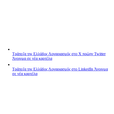
Τράπεζα της Ελλάδος
Λογαριασμός στο X πρώην Twitter
Άνοιγμα σε νέα καρτέλα
Τράπεζα της Ελλάδος
Λογαριασμός στο LinkedIn
Άνοιγμα
σε νέα καρτέλα