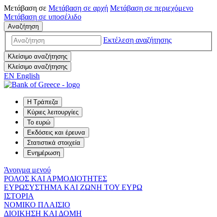
Μετάβαση σε
Μετάβαση σε
αρχή
Μετάβαση σε
περιεχόμενο
Μετάβαση σε
υποσέλιδο
Αναζήτηση
Εκτέλεση αναζήτησης
Κλείσιμο αναζήτησης
Κλείσιμο αναζήτησης
EN
English
Η Τράπεζα
Κύριες λειτουργίες
Το ευρώ
Εκδόσεις και έρευνα
Στατιστικά στοιχεία
Ενημέρωση
Άνοιγμα μενού
ΡΟΛΟΣ ΚΑΙ ΑΡΜΟΔΙΟΤΗΤΕΣ
ΕΥΡΩΣΥΣΤΗΜΑ ΚΑΙ ΖΩΝΗ ΤΟΥ ΕΥΡΩ
ΙΣΤΟΡΙΑ
ΝΟΜΙΚΟ ΠΛΑΙΣΙΟ
ΔΙΟΙΚΗΣΗ ΚΑΙ ΔΟΜΗ