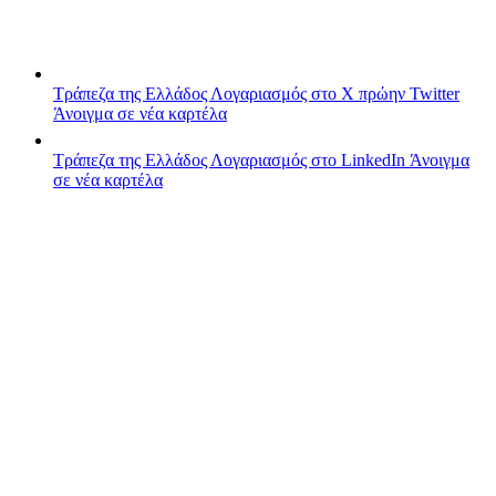
Τράπεζα της Ελλάδος
Λογαριασμός στο X πρώην Twitter
Άνοιγμα σε νέα καρτέλα
Τράπεζα της Ελλάδος
Λογαριασμός στο LinkedIn
Άνοιγμα
σε νέα καρτέλα