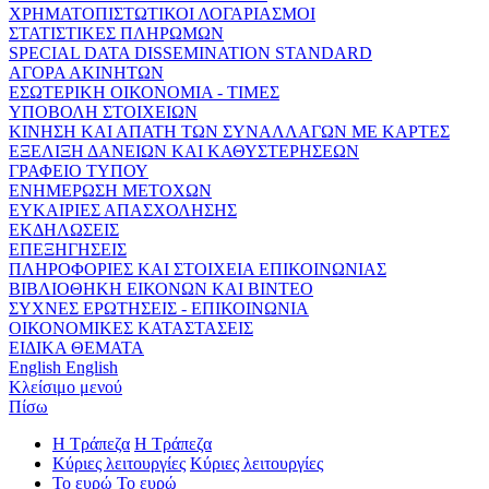
ΧΡΗΜΑΤΟΠΙΣΤΩΤΙΚΟΙ ΛΟΓΑΡΙΑΣΜΟΙ
ΣΤΑΤΙΣΤΙΚΕΣ ΠΛΗΡΩΜΩΝ
SPECIAL DATA DISSEMINATION STANDARD
ΑΓΟΡΑ ΑΚΙΝΗΤΩΝ
ΕΣΩΤΕΡΙΚΗ ΟΙΚΟΝΟΜΙΑ - ΤΙΜΕΣ
ΥΠΟΒΟΛΗ ΣΤΟΙΧΕΙΩΝ
ΚΙΝΗΣΗ ΚΑΙ ΑΠΑΤΗ ΤΩΝ ΣΥΝΑΛΛΑΓΩΝ ΜΕ ΚΑΡΤΕΣ
ΕΞΕΛΙΞΗ ΔΑΝΕΙΩΝ ΚΑΙ ΚΑΘΥΣΤΕΡΗΣΕΩΝ
ΓΡΑΦΕΙΟ ΤΥΠΟΥ
ΕΝΗΜΕΡΩΣΗ ΜΕΤΟΧΩΝ
ΕΥΚΑΙΡΙΕΣ ΑΠΑΣΧΟΛΗΣΗΣ
ΕΚΔΗΛΩΣΕΙΣ
ΕΠΕΞΗΓΗΣΕΙΣ
ΠΛΗΡΟΦΟΡΙΕΣ ΚΑΙ ΣΤΟΙΧΕΙΑ ΕΠΙΚΟΙΝΩΝΙΑΣ
ΒΙΒΛΙΟΘΗΚΗ ΕΙΚΟΝΩΝ ΚΑΙ ΒΙΝΤΕΟ
ΣΥΧΝΕΣ ΕΡΩΤΗΣΕΙΣ - ΕΠΙΚΟΙΝΩΝΙΑ
ΟΙΚΟΝΟΜΙΚΕΣ ΚΑΤΑΣΤΑΣΕΙΣ
ΕΙΔΙΚΑ ΘΕΜΑΤΑ
English
English
Κλείσιμο μενού
Πίσω
Η Τράπεζα
Η Τράπεζα
Κύριες λειτουργίες
Κύριες λειτουργίες
Το ευρώ
Το ευρώ