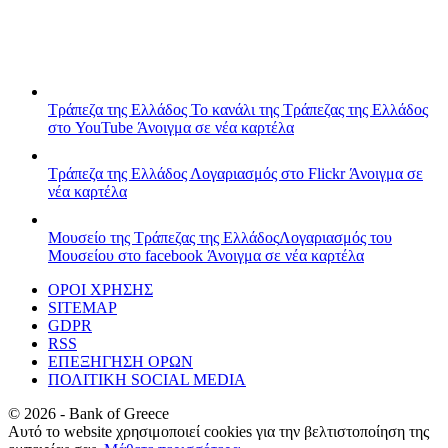
Τράπεζα της Ελλάδος
Το κανάλι της Τράπεζας της Ελλάδος
στο YouTube
Άνοιγμα σε νέα καρτέλα
Τράπεζα της Ελλάδος
Λογαριασμός στο Flickr
Άνοιγμα σε
νέα καρτέλα
Μουσείο της Τράπεζας της Ελλάδος
Λογαριασμός του
Μουσείου στο facebook
Άνοιγμα σε νέα καρτέλα
ΟΡΟΙ ΧΡΗΣΗΣ
SITEMAP
GDPR
RSS
ΕΠΕΞΗΓΗΣΗ ΟΡΩΝ
ΠΟΛΙΤΙΚΗ SOCIAL MEDIA
©
2026
- Bank of Greece
Αυτό το website χρησιμοποιεί cookies για την βελτιστοποίηση της