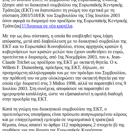
ζήτησε από το διοικητικό συμβούλιο της Ευρωπαϊκής Κεντρικής
Τράπεζας (ΕΚΤ) να διατυπώσει τη γνώμη του σχετικά με τη
σύσταση 2003/518/ΕΚ του Συμβουλίου της 15ης Ιουλίου 2003
όσον αφορά το διορισμό του προέδρου της Ευρωπαϊκής Κεντρικής
Τράπεζας
[1]
Άνοιγμα σε νέα καρτέλα
.
Με την ως άνω σύσταση, η οποία θα υποβληθεί προς λήψη
απόφασης, μετά από διαβούλευση με το διοικητικό συμβούλιο της
ΕΚΤ και το Ευρωπαϊκό Κοινοβούλιο, στους αρχηγούς κρατών ή
κυβερνήσεων των κρατών μελών που έχουν υιοθετήσει το ευρώ,
προτείνεται ο διορισμός, από 1ης
Νοεμβρίου 2003, του κ.
Jean
-
Claude
Trichet
ως προέδρου της ΕΚΤ με οκταετή θητεία. Ο κ.
Willem
F
.
Duisenberg
, πρόεδρος της ΕΚΤ, δήλωσε, σε
προηγούμενη αλληλογραφία του με τον πρόεδρο του Συμβουλίου,
την πρόθεσή του να μην ολοκληρώσει την οκταετή θητεία για την
οποία είχε διοριστεί στις 3 Μαΐου 1998, αλλά να παραιτηθεί στις 9
Ιουλίου 2003. Στη συνέχεια, αποφάσισε να παραιτηθεί σε
ημερομηνία κατάλληλη, ώστε να εξασφαλιστεί η ομαλή διαδοχή
στην προεδρία της ΕΚΤ.
Κατά τη γνώμη του διοικητικού συμβουλίου της ΕΚΤ, ο
προτεινόμενος υποψήφιος είναι πρόσωπο αναγνωρισμένου κύρους
και με επαγγελματική εμπειρία σε νομισματικά ή τραπεζικά
θέματα, όπως απαιτεί το άρθρο 112 παράγραφος 2 στοιχείο β) της
συνθήκης για την ίδρυση της Ευρωπαϊκής Κοινότητας.