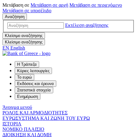
Μετάβαση σε
Μετάβαση σε
αρχή
Μετάβαση σε
περιεχόμενο
Μετάβαση σε
υποσέλιδο
Αναζήτηση
Εκτέλεση αναζήτησης
Κλείσιμο αναζήτησης
Κλείσιμο αναζήτησης
EN
English
Η Τράπεζα
Κύριες λειτουργίες
Το ευρώ
Εκδόσεις και έρευνα
Στατιστικά στοιχεία
Ενημέρωση
Άνοιγμα μενού
ΡΟΛΟΣ ΚΑΙ ΑΡΜΟΔΙΟΤΗΤΕΣ
ΕΥΡΩΣΥΣΤΗΜΑ ΚΑΙ ΖΩΝΗ ΤΟΥ ΕΥΡΩ
ΙΣΤΟΡΙΑ
ΝΟΜΙΚΟ ΠΛΑΙΣΙΟ
ΔΙΟΙΚΗΣΗ ΚΑΙ ΔΟΜΗ