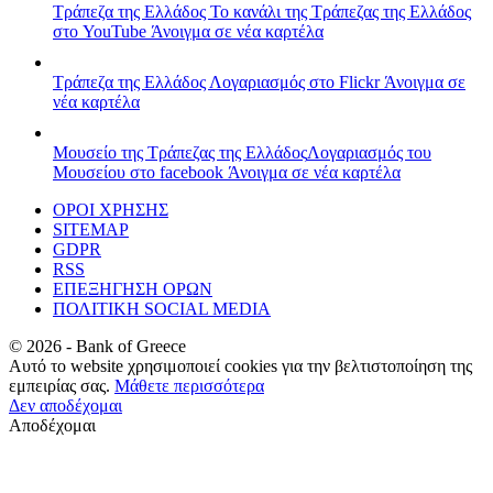
Τράπεζα της Ελλάδος
Το κανάλι της Τράπεζας της Ελλάδος
στο YouTube
Άνοιγμα σε νέα καρτέλα
Τράπεζα της Ελλάδος
Λογαριασμός στο Flickr
Άνοιγμα σε
νέα καρτέλα
Μουσείο της Τράπεζας της Ελλάδος
Λογαριασμός του
Μουσείου στο facebook
Άνοιγμα σε νέα καρτέλα
ΟΡΟΙ ΧΡΗΣΗΣ
SITEMAP
GDPR
RSS
ΕΠΕΞΗΓΗΣΗ ΟΡΩΝ
ΠΟΛΙΤΙΚΗ SOCIAL MEDIA
©
2026
- Bank of Greece
Αυτό το website χρησιμοποιεί cookies για την βελτιστοποίηση της
εμπειρίας σας.
Μάθετε περισσότερα
Δεν αποδέχομαι
Αποδέχομαι