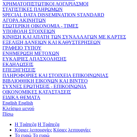
ΧΡΗΜΑΤΟΠΙΣΤΩΤΙΚΟΙ ΛΟΓΑΡΙΑΣΜΟΙ
ΣΤΑΤΙΣΤΙΚΕΣ ΠΛΗΡΩΜΩΝ
SPECIAL DATA DISSEMINATION STANDARD
ΑΓΟΡΑ ΑΚΙΝΗΤΩΝ
ΕΣΩΤΕΡΙΚΗ ΟΙΚΟΝΟΜΙΑ - ΤΙΜΕΣ
ΥΠΟΒΟΛΗ ΣΤΟΙΧΕΙΩΝ
ΚΙΝΗΣΗ ΚΑΙ ΑΠΑΤΗ ΤΩΝ ΣΥΝΑΛΛΑΓΩΝ ΜΕ ΚΑΡΤΕΣ
ΕΞΕΛΙΞΗ ΔΑΝΕΙΩΝ ΚΑΙ ΚΑΘΥΣΤΕΡΗΣΕΩΝ
ΓΡΑΦΕΙΟ ΤΥΠΟΥ
ΕΝΗΜΕΡΩΣΗ ΜΕΤΟΧΩΝ
ΕΥΚΑΙΡΙΕΣ ΑΠΑΣΧΟΛΗΣΗΣ
ΕΚΔΗΛΩΣΕΙΣ
ΕΠΕΞΗΓΗΣΕΙΣ
ΠΛΗΡΟΦΟΡΙΕΣ ΚΑΙ ΣΤΟΙΧΕΙΑ ΕΠΙΚΟΙΝΩΝΙΑΣ
ΒΙΒΛΙΟΘΗΚΗ ΕΙΚΟΝΩΝ ΚΑΙ ΒΙΝΤΕΟ
ΣΥΧΝΕΣ ΕΡΩΤΗΣΕΙΣ - ΕΠΙΚΟΙΝΩΝΙΑ
ΟΙΚΟΝΟΜΙΚΕΣ ΚΑΤΑΣΤΑΣΕΙΣ
ΕΙΔΙΚΑ ΘΕΜΑΤΑ
English
English
Κλείσιμο μενού
Πίσω
Η Τράπεζα
Η Τράπεζα
Κύριες λειτουργίες
Κύριες λειτουργίες
Το ευρώ
Το ευρώ