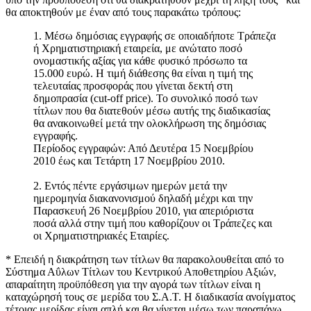
θα αποκτηθούν με έναν από τους παρακάτω τρόπους:
1. Μέσω δημόσιας εγγραφής σε οποιαδήποτε Τράπεζα
ή Χρηματιστηριακή εταιρεία, με ανώτατο ποσό
ονομαστικής αξίας για κάθε φυσικό πρόσωπο τα
15.000 ευρώ. Η τιμή διάθεσης θα είναι η τιμή της
τελευταίας προσφοράς που γίνεται δεκτή στη
δημοπρασία (cut-off price). Το συνολικό ποσό των
τίτλων που θα διατεθούν μέσω αυτής της διαδικασίας
θα ανακοινωθεί μετά την ολοκλήρωση της δημόσιας
εγγραφής.
Περίοδος εγγραφών: Από Δευτέρα 15 Νοεμβρίου
2010 έως και Τετάρτη 17 Νοεμβρίου 2010.
2. Εντός πέντε εργάσιμων ημερών μετά την
ημερομηνία διακανονισμού δηλαδή μέχρι και την
Παρασκευή 26 Νοεμβρίου 2010, για απεριόριστα
ποσά αλλά στην τιμή που καθορίζουν οι Τράπεζες και
οι Χρηματιστηριακές Εταιρίες.
* Επειδή η διακράτηση των τίτλων θα παρακολουθείται από το
Σύστημα Αΰλων Τίτλων του Κεντρικού Αποθετηρίου Αξιών,
απαραίτητη προϋπόθεση για την αγορά των τίτλων είναι η
καταχώρησή τους σε μερίδα του Σ.Α.Τ. H διαδικασία ανοίγματος
τέτοιας μερίδας είναι απλή και θα γίνεται μέσω των παραπάνω