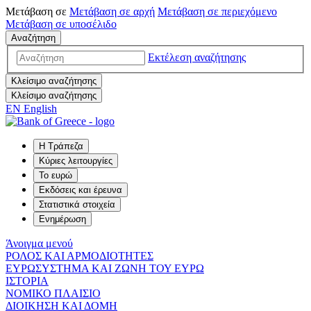
Μετάβαση σε
Μετάβαση σε
αρχή
Μετάβαση σε
περιεχόμενο
Μετάβαση σε
υποσέλιδο
Αναζήτηση
Εκτέλεση αναζήτησης
Κλείσιμο αναζήτησης
Κλείσιμο αναζήτησης
EN
English
Η Τράπεζα
Κύριες λειτουργίες
Το ευρώ
Εκδόσεις και έρευνα
Στατιστικά στοιχεία
Ενημέρωση
Άνοιγμα μενού
ΡΟΛΟΣ ΚΑΙ ΑΡΜΟΔΙΟΤΗΤΕΣ
ΕΥΡΩΣΥΣΤΗΜΑ ΚΑΙ ΖΩΝΗ ΤΟΥ ΕΥΡΩ
ΙΣΤΟΡΙΑ
ΝΟΜΙΚΟ ΠΛΑΙΣΙΟ
ΔΙΟΙΚΗΣΗ ΚΑΙ ΔΟΜΗ