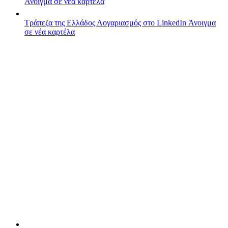
Άνοιγμα σε νέα καρτέλα
Τράπεζα της Ελλάδος
Λογαριασμός στο LinkedIn
Άνοιγμα
σε νέα καρτέλα